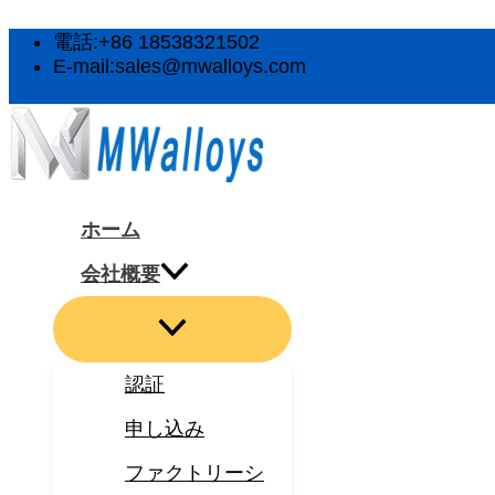
メ
メ
メ
メ
メ
内
ニ
ニ
ニ
ニ
ニ
容
電話:+86 18538321502
ュ
ュ
ュ
ュ
ュ
を
E-mail:sales@mwalloys.com
ー
ー
ー
ー
ー
ス
ト
ト
ト
ト
ト
キ
グ
グ
グ
グ
グ
ル
ル
ル
ル
ル
ッ
プ
ホーム
会社概要
認証
申し込み
ファクトリーシ