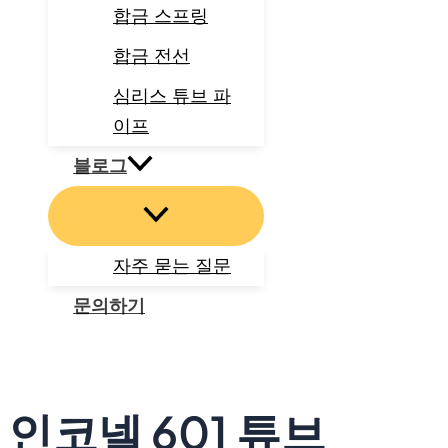
합금 스프링
합금 전선
심리스 튜브 파
이프
블로그
자주 묻는 질문
문의하기
검
색
인코넬 601 튜브