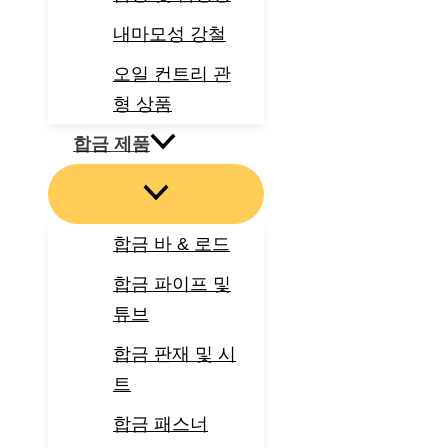
내마모성 강철
오일 컨트리 관
형 상품
합금 제품
합금 바 & 로드
합금 파이프 및
튜브
합금 판재 및 시
트
합금 패스너