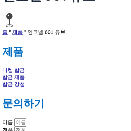
홈
"
제품
"
인코넬 601 튜브
제품
니켈 합금
합금 제품
합금 강철
문의하기
이름
전화