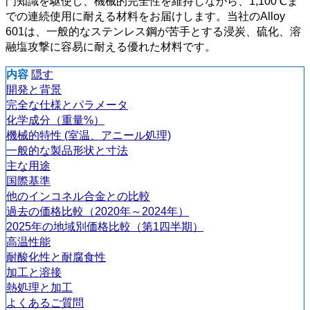
門知識を駆使し、機械的完全性を維持しながら、1,100℃ま
での連続使用に耐える材料をお届けします。当社のAlloy
601は、一般的なステンレス鋼が苦手とする浸炭、硫化、溶
融塩攻撃に容易に耐える優れた材料です。
内容
隠す
開発と背景
完全な仕様とパラメータ
化学成分（重量%）
機械的特性 (室温、アニール処理)
一般的な製品形状と寸法
主な用途
国際基準
他のインコネル合金との比較
過去の価格比較（2020年～2024年）
2025年の地域別価格比較（第1四半期）
高温性能
耐酸化性と耐腐食性
加工と溶接
熱処理と加工
よくあるご質問