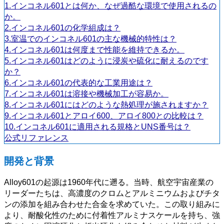
1.インコネル601とは何か、なぜ過酷な環境で使用されるの
か。
2.インコネル601の化学組成は？
3.室温でのインコネル601の主な機械的特性は？
4.インコネル601は何度まで性能を維持できるか。
5.インコネル601はどのように浸炭や硫化に耐えるのです
か？
6.インコネル601の代表的な工業用途は？
7.インコネル601は溶接や機械加工が容易か。
8.インコネル601にはどのような熱処理が施されますか？
9.インコネル601とアロイ600、アロイ800との比較は？
10.インコネル601に適用される規格とUNS番号は？
公式リファレンス
開発と背景
Alloy601の起源は1960年代に遡る。当時、航空宇宙産業の
リーダーたちは、高濃度のクロムとアルミニウムおよびチタ
ンの添加を組み合わせた合金を求めていた。この取り組みに
より、耐酸化性のために付着性アルミナスケールを持ち、強