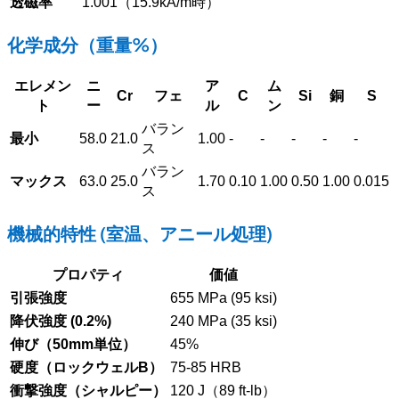
透磁率
1.001（15.9kA/m時）
化学成分（重量%）
エレメン
ニ
ア
ム
Cr
フェ
C
Si
銅
S
ト
ー
ル
ン
バラン
最小
58.0
21.0
1.00
-
-
-
-
-
ス
バラン
マックス
63.0
25.0
1.70
0.10
1.00
0.50
1.00
0.015
ス
機械的特性 (室温、アニール処理)
プロパティ
価値
引張強度
655 MPa (95 ksi)
降伏強度 (0.2%)
240 MPa (35 ksi)
伸び（50mm単位）
45%
硬度（ロックウェルB）
75-85 HRB
衝撃強度（シャルピー）
120 J（89 ft-lb）