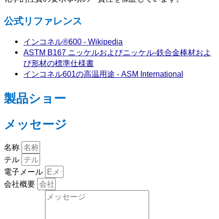
公式リファレンス
インコネル®600 - Wikipedia
ASTM B167 ニッケルおよびニッケル-鉄合金棒材およ
び形材の標準仕様書
インコネル601の高温用途 - ASM International
製品ショー
メッセージ
名称
テル
電子メール
会社概要