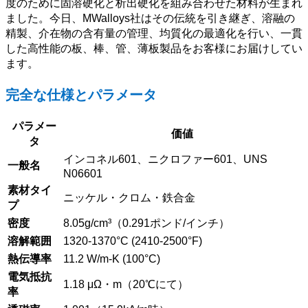
度のために固溶硬化と析出硬化を組み合わせた材料が生まれ
ました。今日、MWalloys社はその伝統を引き継ぎ、溶融の
精製、介在物の含有量の管理、均質化の最適化を行い、一貫
した高性能の板、棒、管、薄板製品をお客様にお届けしてい
ます。
完全な仕様とパラメータ
パラメー
価値
タ
インコネル601、ニクロファー601、UNS
一般名
N06601
素材タイ
ニッケル・クロム・鉄合金
プ
密度
8.05g/cm³（0.291ポンド/インチ）
溶解範囲
1320-1370°C (2410-2500°F)
熱伝導率
11.2 W/m-K (100°C)
電気抵抗
1.18 μΩ・m（20℃にて）
率