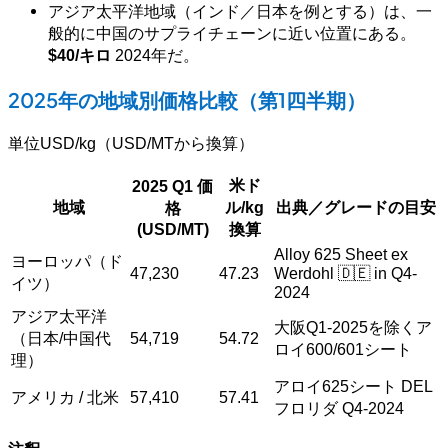
アジア太平洋地域（インド／日本を例とする）は、一
般的に中国のサプライチェーンに近い位置にある。
$40/キロ
2024年だ。
2025年の地域別価格比較（第1四半期）
単位USD/kg（USD/MTから換算）
米ド
2025 Q1 価
地域
ル/kg
出典／グレードの目安
格
(USD/MT)
換算
Alloy 625 Sheet ex
ヨーロッパ（ド
47,230
47.23
Werdohl 🇩🇪 in Q4-
イツ）
2024
アジア太平洋
大阪Q1-2025を除くア
（日本/中国代
54,719
54.72
ロイ600/601シート
理）
アロイ625シート DEL
アメリカ / 北米
57,410
57.41
フロリダ Q4-2024