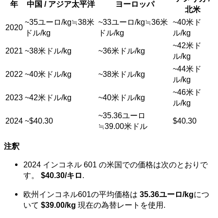
年
中国 / アジア太平洋
ヨーロッパ
北米
~35ユーロ/kg≒38米
~33ユーロ/kg≒36米
~40米ド
2020
ドル/kg
ドル/kg
ル/kg
~42米ド
2021
~38米ドル/kg
~36米ドル/kg
ル/kg
~44米ド
2022
~40米ドル/kg
~38米ドル/kg
ル/kg
~46米ド
2023
~42米ドル/kg
~40米ドル/kg
ル/kg
~35.36ユーロ
2024
~$40.30
$40.30
≒39.00米ドル
注釈
2024 インコネル 601 の米国での価格は次のとおりで
す。
$40.30/キロ
.
欧州インコネル601の平均価格は
35.36ユーロ/kg
につ
いて
$39.00/kg
現在の為替レートを使用
.