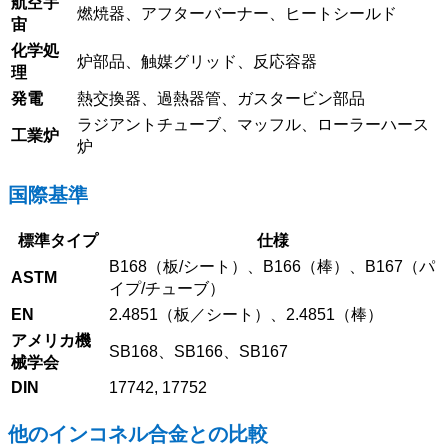
航空宇
燃焼器、アフターバーナー、ヒートシールド
宙
化学処
炉部品、触媒グリッド、反応容器
理
発電
熱交換器、過熱器管、ガスタービン部品
ラジアントチューブ、マッフル、ローラーハース
工業炉
炉
国際基準
標準タイプ
仕様
B168（板/シート）、B166（棒）、B167（パ
ASTM
イプ/チューブ）
EN
2.4851（板／シート）、2.4851（棒）
アメリカ機
SB168、SB166、SB167
械学会
DIN
17742, 17752
他のインコネル合金との比較