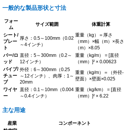
一般的な製品形状と寸法
フォー
サイズ範囲
体重計算
ム
シート/
重量（kg）＝厚さ
厚さ：0.5～100mm（0.02
プレー
（mm）×幅（m）×長さ
～4インチ）
ト
（m）×8.05
バー/ロ
直径：5～300mm（0.2～
重量（kg/m） = [直径
ッド
12インチ）
（mm）]² × 0.00623
パイプ/
外径：6～300mm（0.25
重量（kg/m）＝（外径-
チュー
～12インチ）、肉厚：1～
壁面）×壁面×0.025
ブ
20mm
ワイヤ
直径：0.1～10mm（0.004
重量（kg/km） = [直径
ー
～0.4インチ）
（mm）]² × 6.22
主な用途
産業
コンポーネント