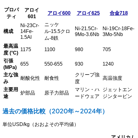
プロパ
アロイ
アロイ600
アロイ625
合金718
ティ
601
ニッケ
Ni-23Cr-
Ni-21.5Cr-
Ni-19Cr-18Fe-
構成
14Fe-
ル-15.5クロ
9Mo-3.6Nb
3Mo-5Nb
1.5Al
ム-8鉄
最高温
1175
1100
980
705
度 (°C)
引張
655
550-655
930
1240
(MPa)
主な強
クリープ強
耐酸化性
耐食性
高温強度
み
度
主要用
マリン・ハ
ジェットエン
炉部品
原子力部品
途
ードウェア
ジンタービン
過去の価格比較（2020年～2024年）
単位USD/kg（おおよその平均値）
アメリカ /