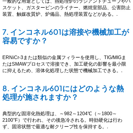
一般的な用途としては、熱処理炉のラジアントチューブやバ
スケット、ガスタービンのライナー、燃焼室部品、公害防止
装置、触媒改質炉、炉備品、熱処理装置などがある。
.
7.
インコネル601は溶接や機械加工が
容易ですか？
ERNiCr-3または類似の金属フィラーを使用し、TIG/MIGま
たはSMAWプロセスで溶接でき、加工硬化の影響を最小限
に抑えるため、溶体化処理した状態で機械加工できる。
.
8.
インコネル601にはどのような熱
処理が施されますか？
典型的な固溶化熱処理は、～982～1204℃（～1800～
2100°F）で行われ、その後急冷される。時効硬化は行わ
ず、固溶状態で最適な耐クリープ性を保持する。
.