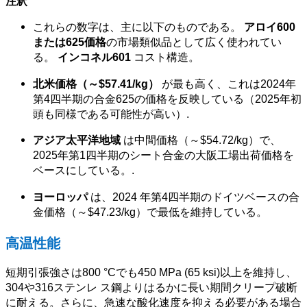
注釈
これらの数字は、主に以下のものである。
アロイ600
または625価格
の市場類似品として広く使われてい
る。
インコネル601
コスト構造。
北米価格（～$57.41/kg）
が最も高く、これは2024年
第4四半期の合金625の価格を反映している（2025年初
頭も同様である可能性が高い）
.
アジア太平洋地域
は中間価格（～$54.72/kg）で、
2025年第1四半期のシート合金の大阪工場出荷価格を
ベースにしている。
.
ヨーロッパ
は、2024 年第4四半期のドイツベースの合
金価格（～$47.23/kg）で最低を維持している。
高温性能
短期引張強さは800 °Cでも450 MPa (65 ksi)以上を維持し、
304や316ステンレ ス鋼よりはるかに長い期間クリープ破断
に耐える。さらに、急速な酸化速度を抑える必要がある場合