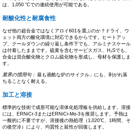
は、1,050 °Cでの連続使用が可能である。
耐酸化性と耐腐食性
なぜ他の超合金ではなくアロイ601を選ぶのか？ドライ、ウ
ェット両方の酸化環境に対応できるからです。ヒートアッ
プ、クールダウンの繰り返し条件下でも、アルミナスケール
は付着したままです。硫黄を含むサービスガス、H₂Sでも、
合金は混合酸化物とクロム硫化物を形成し、母材を保護しま
す。
業界の慣用句：
最も過酷な炉のサイクル」にも、剥がれ落
ちることなく耐える。
加工と溶接
標準的な技術で成形可能な溶体化処理板を供給します。溶接
には、ERNiCr-3またはERNiCr-Mo-3を推奨します。予熱は
一般的に不要ですが、溶接後の熱処理（1,020℃、1時間、そ
の後空冷）により、均質性と延性が回復します。