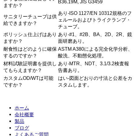
B36.19M, JIS G3459
ますか？
あり-ISO 1127/EN 10312規格のフ
サニタリーチューブは供
ェルールおよびトライクランプ・
給できますか？
チューブ。
ポリッシュ仕上げはあり
あり-#1、#2B、BA、2D、2R、鏡
ますか？
面研磨あり。
耐食性はどのように確保
ASTM A380による完全化学分析、
するのですか？
酸洗、不動態化処理。
材料試験証明書を提供し
あり-MTR、NDT、3.1/3.2検査報
てもらえますか？
告書あり。
カスタムOD/WTは可能
はい-図面どおりの寸法と公差をカ
ですか？
スタムします。
ホーム
会社概要
製品
ブログ
よくあるご質問