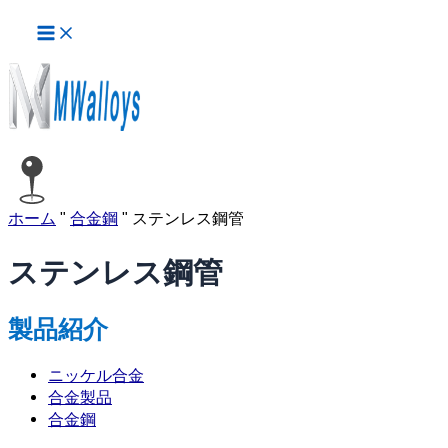
メ
内
イ
容
ン
を
メ
ス
ニ
ュ
キ
ー
ッ
プ
ホーム
"
合金鋼
"
ステンレス鋼管
ステンレス鋼管
製品紹介
ニッケル合金
合金製品
合金鋼