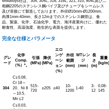
MWalloys社は、304, 304L, 316, 316L, 321, 310, 904L及び二
相鋼2205のステンレス鋼パイプ及びチューブをシームレス
及び溶接にて製造しております。外径Ø10mm-Ø1200mm、
肉厚1mm-40mm、長さ12mまでのステンレス鋼管は、食
品、製薬、化学、石油化学、電力、海洋産業向けに、優れた
耐食性、高温強度、衛生的な表面を提供します。
完全な仕様とパラメータ
エロ
ンゲ
WTレン
化学
外径
長
グレ
引張
降伏
重量
Comp.
ーシ
ジ
範囲
さ
ード
(MPa)
(MPa)
(kg/m
（%）*。
ョン
(mm)
（mm）
(m)
（%）
C≦0.08、
Cr 18～
515-
10-
3-
0.08-
304
20、Ni 8
≥205
≥40
1-40
720
1200
12
145
～10.5、
Mn ≦2
C≦0.03、