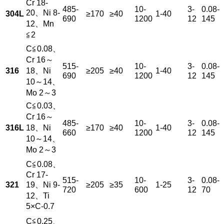
Cr 18-
485-
10-
3-
0.08-
20、Ni 8-
304L
≥170
≥40
1-40
690
1200
12
145
12、Mn
≦2
C≦0.08、
Cr 16～
515-
10-
3-
0.08-
316
18、Ni
≥205
≥40
1-40
690
1200
12
145
10～14、
Mo 2～3
C≦0.03、
Cr 16～
485-
10-
3-
0.08-
316L
18、Ni
≥170
≥40
1-40
660
1200
12
145
10～14、
Mo 2～3
C≦0.08、
Cr 17-
515-
10-
3-
0.08-
321
19、Ni 9-
≥205
≥35
1-25
720
600
12
70
12、Ti
5×C-0.7
C≦0.25、