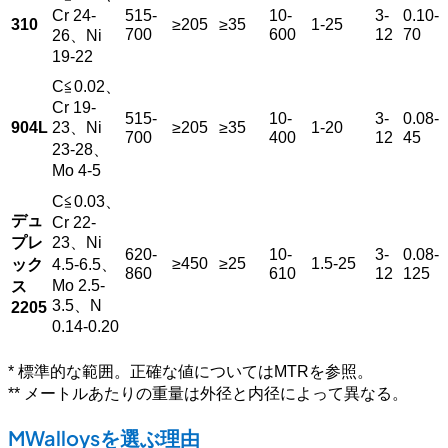
Cr 24-
515-
10-
3-
0.10-
310
≥205
≥35
1-25
700
600
12
70
26、Ni
19-22
C≦0.02、
Cr 19-
515-
10-
3-
0.08-
904L
23、Ni
≥205
≥35
1-20
700
400
12
45
23-28、
Mo 4-5
C≦0.03、
デュ
Cr 22-
プレ
23、Ni
620-
10-
3-
0.08-
≥450
≥25
1.5-25
ック
4.5-6.5、
860
610
12
125
Mo 2.5-
ス
3.5、N
2205
0.14-0.20
* 標準的な範囲。正確な値についてはMTRを参照。
** メートルあたりの重量は外径と内径によって異なる。
MWalloysを選ぶ理由