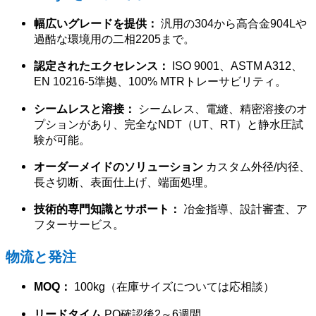
幅広いグレードを提供：
汎用の304から高合金904Lや
過酷な環境用の二相2205まで。
認定されたエクセレンス：
ISO 9001、ASTM A312、
EN 10216-5準拠、100% MTRトレーサビリティ。
シームレスと溶接：
シームレス、電縫、精密溶接のオ
プションがあり、完全なNDT（UT、RT）と静水圧試
験が可能。
オーダーメイドのソリューション
カスタム外径/内径、
長さ切断、表面仕上げ、端面処理。
技術的専門知識とサポート：
冶金指導、設計審査、ア
フターサービス。
物流と発注
MOQ：
100kg（在庫サイズについては応相談）
リードタイム
PO確認後2～6週間