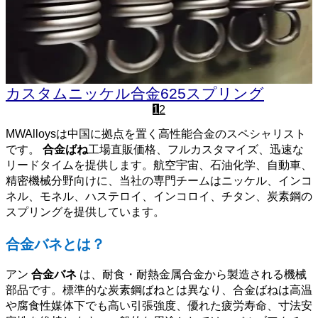
カスタムニッケル合金625スプリング
1
2
MWAlloysは中国に拠点を置く高性能合金のスペシャリスト
です。
合金ばね
工場直販価格、フルカスタマイズ、迅速な
リードタイムを提供します。航空宇宙、石油化学、自動車、
精密機械分野向けに、当社の専門チームはニッケル、インコ
ネル、モネル、ハステロイ、インコロイ、チタン、炭素鋼の
スプリングを提供しています。
合金バネとは？
アン
合金バネ
は、耐食・耐熱金属合金から製造される機械
部品です。標準的な炭素鋼ばねとは異なり、合金ばねは高温
や腐食性媒体下でも高い引張強度、優れた疲労寿命、寸法安