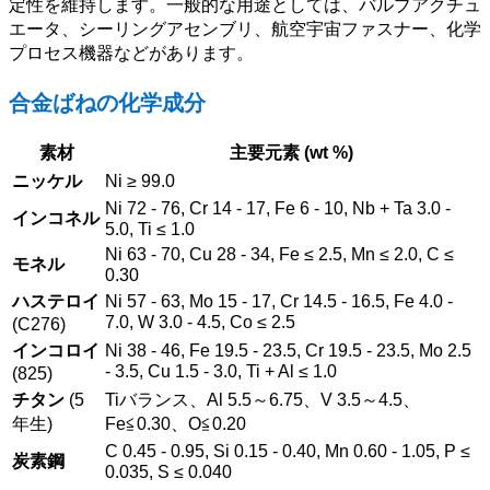
定性を維持します。一般的な用途としては、バルブアクチュ
エータ、シーリングアセンブリ、航空宇宙ファスナー、化学
プロセス機器などがあります。
合金ばねの化学成分
素材
主要元素 (wt %)
ニッケル
Ni ≥ 99.0
Ni 72 - 76, Cr 14 - 17, Fe 6 - 10, Nb + Ta 3.0 -
インコネル
5.0, Ti ≤ 1.0
Ni 63 - 70, Cu 28 - 34, Fe ≤ 2.5, Mn ≤ 2.0, C ≤
モネル
0.30
ハステロイ
Ni 57 - 63, Mo 15 - 17, Cr 14.5 - 16.5, Fe 4.0 -
7.0, W 3.0 - 4.5, Co ≤ 2.5
(C276)
インコロイ
Ni 38 - 46, Fe 19.5 - 23.5, Cr 19.5 - 23.5, Mo 2.5
- 3.5, Cu 1.5 - 3.0, Ti + Al ≤ 1.0
(825)
チタン
(5
Tiバランス、Al 5.5～6.75、V 3.5～4.5、
年生)
Fe≦0.30、O≦0.20
C 0.45 - 0.95, Si 0.15 - 0.40, Mn 0.60 - 1.05, P ≤
炭素鋼
0.035, S ≤ 0.040