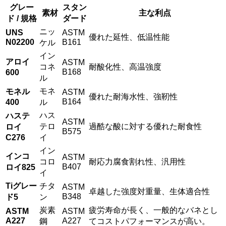
グレー
スタン
素材
主な利点
ド / 規格
ダード
ニッ
UNS
ASTM
優れた延性、低温性能
N02200
B161
ケル
イン
アロイ
ASTM
コネ
耐酸化性、高温強度
B168
600
ル
モネ
モネル
ASTM
優れた耐海水性、強靭性
B164
400
ル
ハス
ハステ
ASTM
テロ
過酷な酸に対する優れた耐食性
ロイ
B575
C276
イ
イン
インコ
ASTM
コロ
耐応力腐食割れ性、汎用性
B407
ロイ825
イ
Tiグレー
チタ
ASTM
卓越した強度対重量、生体適合性
B348
ド5
ン
炭素
疲労寿命が長く、一般的なバネとし
ASTM
ASTM
A227
A227
鋼
てコストパフォーマンスが高い。