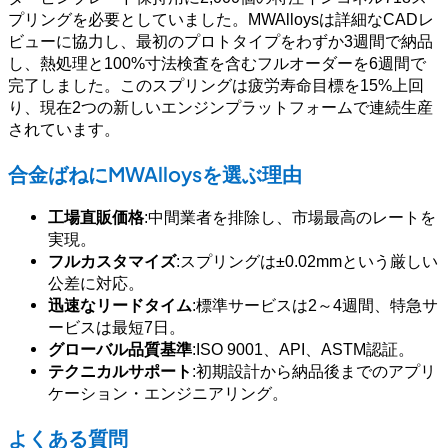
プリングを必要としていました。MWAlloysは詳細なCADレ
ビューに協力し、最初のプロトタイプをわずか3週間で納品
し、熱処理と100%寸法検査を含むフルオーダーを6週間で
完了しました。このスプリングは疲労寿命目標を15%上回
り、現在2つの新しいエンジンプラットフォームで連続生産
されています。
合金ばねにMWAlloysを選ぶ理由
工場直販価格
:中間業者を排除し、市場最高のレートを
実現。
フルカスタマイズ
:スプリングは±0.02mmという厳しい
公差に対応。
迅速なリードタイム
:標準サービスは2～4週間、特急サ
ービスは最短7日。
グローバル品質基準
:ISO 9001、API、ASTM認証。
テクニカルサポート
:初期設計から納品後までのアプリ
ケーション・エンジニアリング。
よくある質問