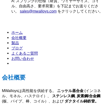
A: スプリングの仕様（材質、ワイヤーサイズ、コイ
ル、自由高さ、要求荷重）を下記までお送りくださ
い。
sales@mwalloys.com
をクリックしてください。
ホーム
会社概要
製品
ブログ
よくあるご質問
お問い合わせ
会社概要
MWalloysは高性能を供給する。
ニッケル基合金
(インコネ
ル、モネル、ハステロイ）、
ステンレス鋼
,
炭素鋼/合金鋼
(板、パイプ、棒、コイル）、および
ダクタイル鋳鉄管。