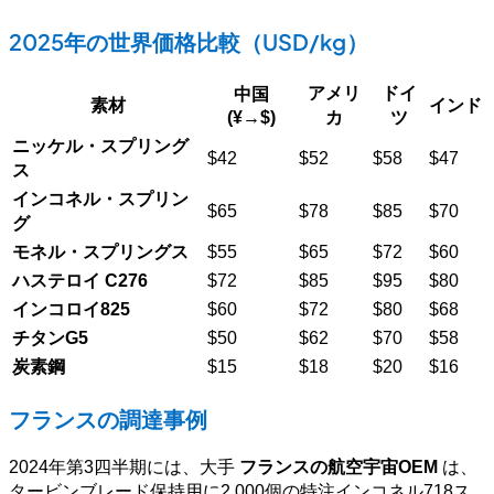
2025年の世界価格比較（USD/kg）
アメリ
ドイ
中国
素材
インド
(¥→$)
カ
ツ
ニッケル・スプリング
$42
$52
$58
$47
ス
インコネル・スプリン
$65
$78
$85
$70
グ
モネル・スプリングス
$55
$65
$72
$60
ハステロイ C276
$72
$85
$95
$80
インコロイ825
$60
$72
$80
$68
チタンG5
$50
$62
$70
$58
炭素鋼
$15
$18
$20
$16
フランスの調達事例
2024年第3四半期には、大手
フランスの航空宇宙OEM
は、
タービンブレード保持用に2,000個の特注インコネル718ス