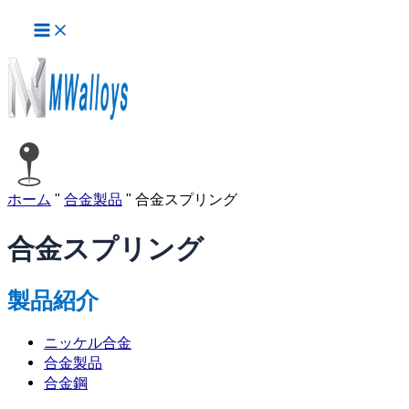
メ
内
投
イ
容
稿
ン
を
の
メ
ス
ペ
ニ
ュ
キ
ー
ー
ッ
ジ
プ
送
り
ホーム
"
合金製品
"
合金スプリング
合金スプリング
製品紹介
ニッケル合金
合金製品
合金鋼