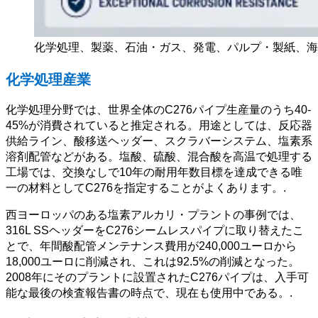
化学処理、製薬、石油・ガス、発電、パルプ・製紙、海
化学処理産業
化学処理分野では、世界全体のC276パイプ生産量のうち40-
45%が消費されていると推定される。用途としては、反応器
供給ライン、酸移送ヘッダー、スクラバーシステム、塩素系
溶剤配管などがある。塩酸、硫酸、混合酸を高温で処理する
工場では、交換なしで10年の耐用年数目標を達成できる唯
一の材料としてC276を指定することがよくあります。.
西ヨーロッパのある塩素アルカリ・プラントの事例では、
316L SSヘッダーをC276シームレスパイプに取り替えたこ
とで、年間酸配管メンテナンス費用が240,000ユーロから
18,000ユーロに削減され、これは92.5%の削減となった。
2008年にそのプラントに設置されたC276パイプは、入手可
能な最後の検査報告書の時点で、現在も使用中である。.