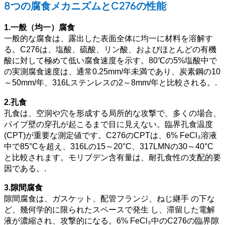
8つの腐食メカニズムとC276の性能
1.一般（均一）腐食
一般的な腐食は、露出した表面全体に均一に材料を溶解す
る。C276は、塩酸、硫酸、リン酸、およびほとんどの有機
酸に対して極めて低い腐食速度を示す。80℃の5%塩酸中で
の実測腐食速度は、通常0.25mm/年未満であり、炭素鋼の10
～50mm/年、316Lステンレスの2～8mm/年と比較される。.
2.孔食
孔食は、空洞や穴を形成する局所的な攻撃で、多くの場合、
パイプ壁の穿孔が起こるまで目に見えない。臨界孔食温度
(CPT)が重要な測定値です。C276のCPTは、6% FeCl₃溶液
中で85°Cを超え、316Lの15～20°C、317LMNの30～40°C
と比較されます。モリブデン含有量は、耐孔食性の支配的要
因である。.
3.隙間腐食
隙間腐食は、ガスケット、配管フランジ、ねじ継手 の下な
ど、幾何学的に限られたスペースで発生 し、滞留した電解
液が濃縮され、攻撃的になる。6% FeCl₃中のC276の臨界隙