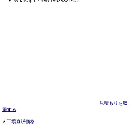
Whatsapp ：+86 18538321502
見積もりを取
得する
⚡
工場直販価格