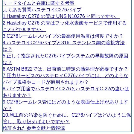
リードタイムと在庫に関する考察
よくある質問ハステロイC276パイプ
1.Hastelloy C276 の管は UNS N10276 と同じですか。
2.Hastelloy C276 の管はフッ化水素酸サービスで使用する
ことができますか。
3.C276シームレスパイプの最高使用温度は何度ですか？
4.ハステロイC276パイプと316Lステンレス鋼の溶接方法
は？
5.正しく指定されたC276パイプシステムの早期故障の原因
は？
6.ASTM B622では、出荷前に特定の熱処理が必要ですか？
7.圧力サービスのハステロイC276パイプには、どのような
パイプ規格やコードが適用されますか？
8.パイプ用途でハステロイC276とハステロイC-22の違いは
ありますか？
9.C276シームレス管にはどのような表面仕上げがあります
か？
10.施工前の汚染を防ぐために、C276パイプはどのように保
管し、取り扱えばよいですか？
検証された参考文献と情報源