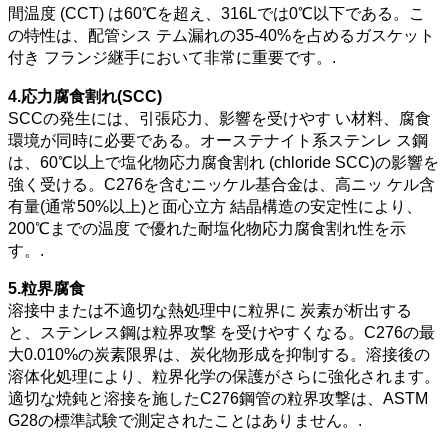
間温度 (CCT) は60℃を超え、316Lでは0℃以下である。こ
の特性は、配管シス テム漏れの35-40%を占めるガスケット
付き フランジ継手において非常に重要です。.
4.応力腐食割れ(SCC)
SCCの発生には、引張応力、影響を受けやす い材料、腐食
環境が同時に必要である。オーステナイト系ステンレ ス鋼
は、60℃以上で塩化物応力腐食割れ (chloride SCC)の影響を
強く受ける。C276を含むニッケル基合金は、高ニッ ケル含
有量(通常50%以上)と面心立方 結晶構造の安定性により、
200℃までの温度 で優れた耐塩化物応力腐食割れ性を示
す。.
5.粒界腐食
溶接中または不適切な熱処理中に粒界に 炭素が析出する
と、ステンレス鋼は粒界攻撃 を受けやすくなる。C276の最
大0.010%の炭素限界は、炭化物形成を抑制する。溶接後の
溶体化処理により、粒界化学の保護がさらに強化されます。
適切な焼鈍と溶接を施したC276鋼管の粒界攻撃は、ASTM
G28の標準試験で測定されたことはありません。.