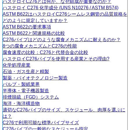
ハステロイC276とは何か、なぜ組成が重要なのか？
ハステロイ C276 化学成分 (UNS N10276 / ASTM B574)
ASTM B622はハステロイC276シームレス鋼管の品質規格を
どのように規定していますか？
ASTM B622の要求事項
ASTM B622と関連規格の比較
C276パイプはどのような腐食メカニズムに耐えるのか？
8つの腐食メカニズムとC276の性能
腐食速度の比較：C276と代替合金の比較
ハステロイC276パイプを使用する産業とその理由?
化学処理産業
石油・ガス生産と精製
製薬・バイオテクノロジー製造
パルプ・製紙業界
半導体・電子機器製造
排煙脱硫（FGD）システム
海洋・海洋構造物
適切なC276パイプのサイズ、スケジュール、肉厚を選ぶに
は？
C276で利用可能な標準パイプサイズ
C276パイプの一般的なスケジュール指定