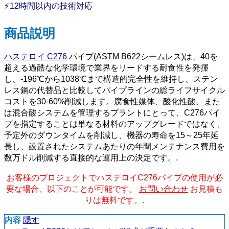
⚡12時間以内の技術対応
商品説明
ハステロイ C276
パイプ(ASTM B622シームレス)は、40を
超える過酷な化学環境で業界をリードする耐食性を発揮
し、-196℃から1038℃まで構造的完全性を維持し、ステン
レス鋼の代替品と比較してパイプラインの総ライフサイクル
コストを30-60%削減します。腐食性媒体、酸化性酸、また
は混合酸システムを管理するプラントにとって、C276パイ
プを指定することは単なる材料のアップグレードではなく、
予定外のダウンタイムを削減し、機器の寿命を15～25年延
長し、設置されたシステムあたりの年間メンテナンス費用を
数万ドル削減する直接的な運用上の決定です。.
お客様のプロジェクトでハステロイC276パイプの使用が必
要な場合、以下のことが可能です。
お問い合わせ
お見積も
りは無料です。.
内容
隠す