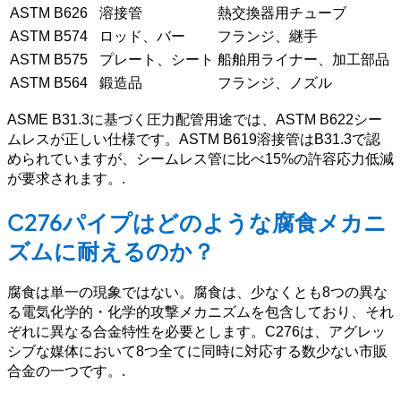
ASTM B626
溶接管
熱交換器用チューブ
ASTM B574
ロッド、バー
フランジ、継手
ASTM B575
プレート、シート
船舶用ライナー、加工部品
ASTM B564
鍛造品
フランジ、ノズル
ASME B31.3に基づく圧力配管用途では、ASTM B622シー
ムレスが正しい仕様です。ASTM B619溶接管はB31.3で認
められていますが、シームレス管に比べ15%の許容応力低減
が要求されます。.
C276パイプはどのような腐食メカニ
ズムに耐えるのか？
腐食は単一の現象ではない。腐食は、少なくとも8つの異な
る電気化学的・化学的攻撃メカニズムを包含しており、それ
ぞれに異なる合金特性を必要とします。C276は、アグレッ
シブな媒体において8つ全てに同時に対応する数少ない市販
合金の一つです。.