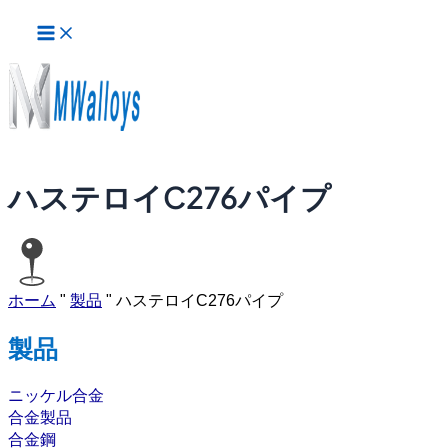
メ
内
イ
容
ン
を
メ
ス
ニ
ュ
キ
ー
ッ
プ
ハステロイC276パイプ
ホーム
"
製品
"
ハステロイC276パイプ
製品
ニッケル合金
合金製品
合金鋼