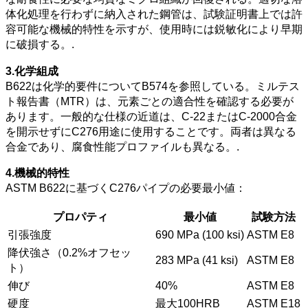
体化処理を行わずに納入された鋼管は、試験証明書上では許
容可能な機械的特性を示すが、使用時には鋭敏化により早期
に破損する。.
3.化学組成
B622は化学的要件についてB574を参照している。ミルテス
ト報告書（MTR）は、元素ごとの適合性を確認する必要が
あります。一般的な仕様の近道は、C-22またはC-2000合金
を開示せずにC276用途に使用することです。両者は異なる
合金であり、腐食性能プロファイルも異なる。.
4.機械的特性
ASTM B622に基づくC276パイプの必要最小値：
プロパティ
最小値
試験方法
引張強度
690 MPa (100 ksi)
ASTM E8
降伏強さ（0.2%オフセッ
283 MPa (41 ksi)
ASTM E8
ト）
伸び
40%
ASTM E8
硬度
最大100HRB
ASTM E18