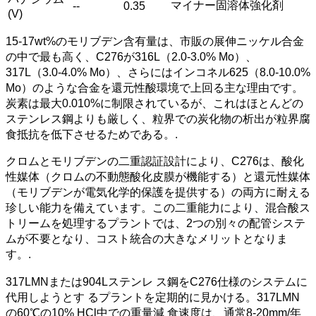
マイナー固溶体強化剤
--
0.35
(V)
15-17wt%のモリブデン含有量は、市販の展伸ニッケル合金
の中で最も高く、C276が316L（2.0-3.0% Mo）、
317L（3.0-4.0% Mo）、さらにはインコネル625（8.0-10.0%
Mo）のような合金を還元性酸環境で上回る主な理由です。
炭素は最大0.010%に制限されているが、これはほとんどの
ステンレス鋼よりも厳しく、粒界での炭化物の析出が粒界腐
食抵抗を低下させるためである。.
クロムとモリブデンの二重認証設計により、C276は、酸化
性媒体（クロムの不動態酸化皮膜が機能する）と還元性媒体
（モリブデンが電気化学的保護を提供する）の両方に耐える
珍しい能力を備えています。この二重能力により、混合酸ス
トリームを処理するプラントでは、2つの別々の配管システ
ムが不要となり、コスト統合の大きなメリットとなりま
す。.
317LMNまたは904Lステンレ ス鋼をC276仕様のシステムに
代用しようとす るプラントを定期的に見かける。317LMN
の60℃の10% HCl中での重量減 食速度は、通常8-20mm/年