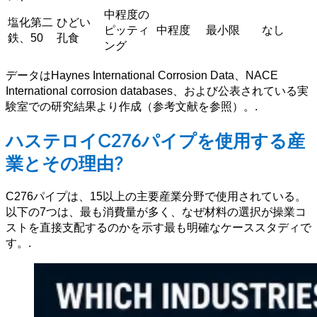
中程度の
塩化第二
ひどい
ピッティ
中程度
最小限
なし
鉄、50
孔食
ング
データはHaynes International Corrosion Data、NACE
International corrosion databases、および公表されている実
験室での研究結果より作成（参考文献を参照）。.
ハステロイC276パイプを使用する産
業とその理由?
C276パイプは、15以上の主要産業分野で使用されている。
以下の7つは、最も消費量が多く、なぜ材料の選択が操業コ
ストを直接支配するのかを示す最も明確なケーススタディで
す。.