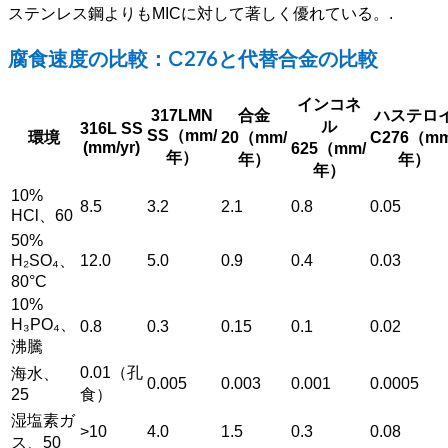
ステンレス鋼よりもMICに対して著しく優れている。.
腐食速度の比較：C276と代替合金の比較
インコネ
317LMN
合金
ハステロ
ル
316L SS
SS（mm/
環境
20（mm/
C276（mm
(mm/yr)
625（mm/
年）
年）
年）
年）
10%
8.5
3.2
2.1
0.8
0.05
HCl、60
50%
H₂SO₄、
12.0
5.0
0.9
0.4
0.03
80°C
10%
H₃PO₄、
0.8
0.3
0.15
0.1
0.02
沸騰
0.01（孔
海水、
0.005
0.003
0.001
0.0005
25
食）
湿塩素ガ
>10
4.0
1.5
0.3
0.08
ス、50