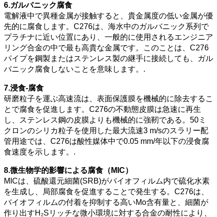
6.ガルバニック腐食
電解液中で異種金属が接触すると、貴金属度の低い金属が優
先的に腐食します。C276は、海水中のガルバニック系列で
プラチナに近い位置にあり、一般的に使用されるエンジニア
リング合金の中で最も高貴な金属です。このことは、C276
パイプを鋼製またはステンレス製の継手に接続しても、ガル
バニック腐食しないことを意味します。.
7.浸食-腐食
研磨粒子を運ぶ高速流は、表面保護膜を機械的に除去するこ
とで腐食を促進します。C276の不動態皮膜は急速に再生
し、ステンレス鋼の皮膜よりも機械的に強靭である。50ミ
クロンのシリカ粒子を使用した最大流速3 m/sのスラリー配
管用途では、C276は酸性媒体中で0.05 mm/年以下の浸食腐
食速度を示します。.
8.微生物学的影響による腐食（MIC）
MICは、硫酸還元細菌(SRB)がバイオフィルム内で硫化水素
を生成し、局部腐食を促進することで発生する。C276は、
バイオフィルムの付着を抑制する高いMo含有量と、細菌が
作り出すH₂Sリッチな微小環境に対する合金の耐性により、