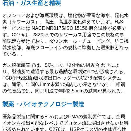
石油・ガス生産と精製
オフショアおよび海底環境は、塩化物が豊富な海水、硫化水
素（サワーガス）、高圧、高温を兼ね備えています。H₂S
サービスには NACE MR0175/ISO 15156 適合試験が必要で
す。C276は、232℃までのサワーガス用途でこの規格の事
前認定を受けており、ダウンホール・チュービング、坑口機
器接続部、海底フローラインの規格に準拠した選択肢となっ
ている。.
ガス脱硫装置では、SO₂、水、塩化物の組み合 わせによ
り、製油所で遭遇する最も過酷な環 境の1つが形成される。
FGD(排煙脱硫)吸収塔出口ヘッダーのC276 配管システム
は、通常、年間0.1 mm未満の減肉しか示さないが、二相鋼
の代替品では、同じ用途で年間2-5 mmの減肉が見られる。.
製薬・バイオテクノロジー製造
医薬品製造に関するFDAおよびEMAの規制要件では、金属
イオンを検出可能なレベルでプロセス流に溶出させない材料
が求められています。C276は、USPクラスVIの生体適合性