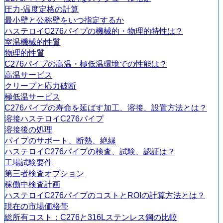
圧力-温度定格の計算
最小壁と公称壁をいつ指定するか
ハステロイC276パイプの機械的・物理的特性は？
室温機械的性質
物理的性質
C276パイプの高温・極低温環境での性能は？
高温サービス
クリープと応力破断
極低温サービス
C276パイプの寿命を延ばす加工、溶接、設置方法とは？
溶接ハステロイC276パイプ
溶接後の処理
パイプのサポート、断熱、絶縁
ハステロイC276パイプの検査、試験、認証は？
工場試験要件
第三者検査オプション
稼働中検査計画
ハステロイC276パイプのコストとROIの計算方法とは？
現在の市場価格帯
総所有コスト：C276と316Lステンレス鋼の比較