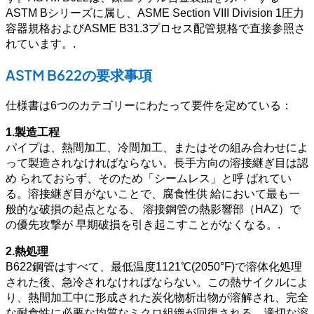
ASTM Bシリーズに属し、ASME Section VIII Division 1圧力
容器規格およびASME B31.3プロセス配管規格で直接参照さ
れています。.
ASTM B622の要求事項
仕様書は6つのカテゴリーにわたって要件を定めている：
1.製造工程
パイプは、熱間加工、冷間加工、またはその組み合わせによ
って製造されなければならない。長手方向の溶接継ぎ目は認
め られておらず、そのため「シームレス」と呼 ばれてい
る。溶接継ぎ目がないことで、腐食性供 給において最も一
般的な破損の起点となる、 溶接鋼管の熱影響部（HAZ）で
の優先攻撃が 早期破損を引き起こすことがなくなる。.
2.熱処理
B622鋼管はすべて、最低温度1121℃(2050°F)で溶体化処理
された後、急冷されなければならない。この熱サイクルによ
り、熱間加工中に形成された炭化物析出物が溶解され、完全
な耐食性に必要な均質なミクロ組織が回復される。適切な溶