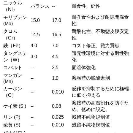
ニッケル
バランス
--
耐食性、延性
（Ni）
耐孔食性および耐隙間腐食
モリブデン
15.0
17.0
(Mo)
性
クロム
耐酸化性、不動態皮膜安定
14.5
16.5
（Cr）
性
鉄（Fe）
4.0
7.0
コスト修正、戦力貢献
タングステ
還元性環境に対する耐性強
3.0
4.5
ン（W）
化
コバルト
--
2.5
固溶体強化
マンガン
溶融時の脱酸素剤
--
1.0
(Mn)
カーボン
感作を抑制するために極端
--
0.010
（C）
に低く抑える
溶接時の高温割れを防ぐた
ケイ素 (Si)
--
0.08
め、低めに設定。
リン (P)
--
0.025
残留不純物規制値
硫黄 (S)
--
0.010
残留不純物規制値
バナジウム