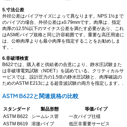
5.寸法公差
外径公差はパイプサイズによって異なります。NPS 1½まで
のパイプの場合、外径公差は±0.79mmです。肉厚は、指定
肉厚の12.5%以下のマイナス公差を満たす必要があり、これ
はASMEパイプ規格と同じ許容範囲です。重要な高圧用途に
は、公称肉厚よりも最小肉厚を指定することをお勧めしま
す。.
6.非破壊検査
B622では、購入者と供給者の合意により、静水圧試験また
は非破壊電気試験（NDET）を認めている。クリティカルサ
ービスでは、設計圧力の1.5倍の静水圧試験と、肉厚確認の
ためのASTM E213による超音波試験の両方を指定します。.
ASTM B622と関連規格の比較
スタンダード
製品形態
等価パイプ
ASTM B622
シームレス管
一次パイプ仕様
ASTM B619
溶接パイプ
低圧非重要サービス