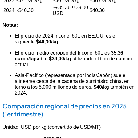
2023
~42 USD/kg
~40 USD/kg
~46 USD/kg
~€35.36 ≈ 39.00
2024
~$40.30
$40.30
USD
Notas:
El precio de 2024 Inconel 601 en EE.UU. es el
siguiente
$40,30/kg
.
El precio medio europeo del Inconel 601 es
35,36
euros/kg
sobre
$39,00/kg
utilizando el tipo de cambio
actual
.
Asia-Pacífico (representada por India/Japón) suele
alinearse cerca de la cadena de suministro china, en
torno a los 5.000 millones de euros.
$40/kg
también en
2024.
Comparación regional de precios en 2025
(1er trimestre)
Unidad: USD por kg (convertido de USD/MT)