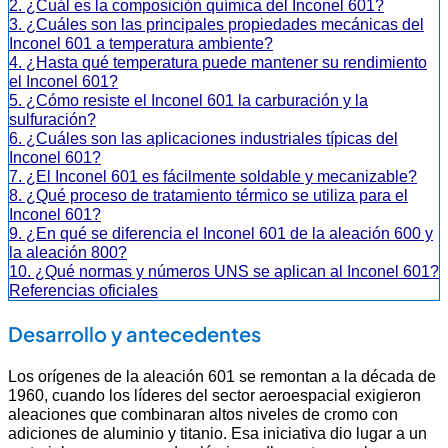
2. ¿Cuál es la composición química del Inconel 601?
3. ¿Cuáles son las principales propiedades mecánicas del
Inconel 601 a temperatura ambiente?
4. ¿Hasta qué temperatura puede mantener su rendimiento
el Inconel 601?
5. ¿Cómo resiste el Inconel 601 la carburación y la
sulfuración?
6. ¿Cuáles son las aplicaciones industriales típicas del
Inconel 601?
7. ¿El Inconel 601 es fácilmente soldable y mecanizable?
8. ¿Qué proceso de tratamiento térmico se utiliza para el
Inconel 601?
9. ¿En qué se diferencia el Inconel 601 de la aleación 600 y
la aleación 800?
10. ¿Qué normas y números UNS se aplican al Inconel 601?
Referencias oficiales
Desarrollo y antecedentes
Los orígenes de la aleación 601 se remontan a la década de
1960, cuando los líderes del sector aeroespacial exigieron
aleaciones que combinaran altos niveles de cromo con
adiciones de aluminio y titanio. Esa iniciativa dio lugar a un