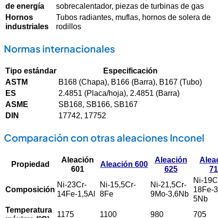
de energía
sobrecalentador, piezas de turbinas de gas
Hornos
Tubos radiantes, muflas, hornos de solera de
industriales
rodillos
Normas internacionales
Tipo estándar
Especificación
ASTM
B168 (Chapa), B166 (Barra), B167 (Tubo)
ES
2.4851 (Placa/hoja), 2.4851 (Barra)
ASME
SB168, SB166, SB167
DIN
17742, 17752
Comparación con otras aleaciones Inconel
Aleación
Aleación
Alea
Propiedad
Aleación 600
601
625
71
Ni-19C
Ni-23Cr-
Ni-15,5Cr-
Ni-21,5Cr-
Composición
18Fe-
14Fe-1,5Al
8Fe
9Mo-3,6Nb
5Nb
Temperatura
1175
1100
980
705