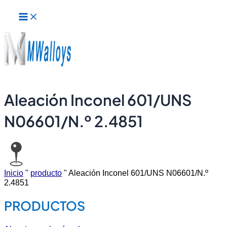
Menú
Ir
principal
al
contenido
Aleación Inconel 601/UNS
N06601/N.º 2.4851
Inicio
"
producto
"
Aleación Inconel 601/UNS N06601/N.º
2.4851
PRODUCTOS