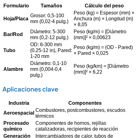
Formulario
Tamaños
Cálculo del peso
Peso (kg) = Espesor (mm) ×
Grosor: 0,5-100
Hoja/Placa
Anchura (m) × Longitud (m)
mm (0,02-4 pulg.)
× 8,05
Diámetro: 5-300
Peso (kg/m) = [Diámetro
Bar/Rod
mm (0,2-12 pulg.)
(mm)]² × 0,00623
OD: 6-300 mm
Peso (kg/m) = (OD - Pared)
Tubo
(0.25-12 in), Pared:
× Pared × 0,025
1-20 mm
Diámetro: 0,1-10
Peso (kg/km) = [Diámetro
Alambre
mm (0,004-0,4
(mm)]² × 6,22
pulg.)
Aplicaciones clave
Industria
Componentes
Combustores, postcombustores, escudos
Aeroespacial
térmicos
Procesado
Componentes de hornos, rejillas
químico
catalizadoras, recipientes de reacción
Generación
Intercambiadores de calor, tubos de