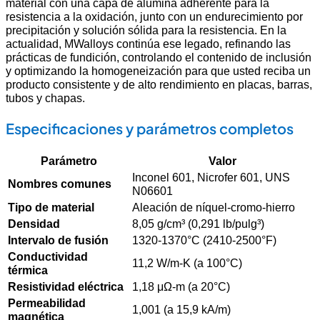
material con una capa de alúmina adherente para la
resistencia a la oxidación, junto con un endurecimiento por
precipitación y solución sólida para la resistencia. En la
actualidad, MWalloys continúa ese legado, refinando las
prácticas de fundición, controlando el contenido de inclusión
y optimizando la homogeneización para que usted reciba un
producto consistente y de alto rendimiento en placas, barras,
tubos y chapas.
Especificaciones y parámetros completos
Parámetro
Valor
Inconel 601, Nicrofer 601, UNS
Nombres comunes
N06601
Tipo de material
Aleación de níquel-cromo-hierro
Densidad
8,05 g/cm³ (0,291 lb/pulg³)
Intervalo de fusión
1320-1370°C (2410-2500°F)
Conductividad
11,2 W/m-K (a 100°C)
térmica
Resistividad eléctrica
1,18 μΩ-m (a 20°C)
Permeabilidad
1,001 (a 15,9 kA/m)
magnética