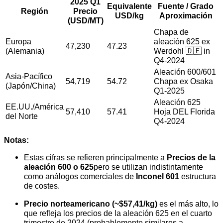
2025 Q1
Equivalente
Fuente / Grado
Región
Precio
USD/kg
Aproximación
(USD/MT)
Chapa de
Europa
aleación 625 ex
47,230
47.23
(Alemania)
Werdohl 🇩🇪 in
Q4-2024
Aleación 600/601
Asia-Pacífico
54,719
54.72
Chapa ex Osaka
(Japón/China)
Q1-2025
Aleación 625
EE.UU./América
57,410
57.41
Hoja DEL Florida
del Norte
Q4-2024
Notas:
Estas cifras se refieren principalmente a
Precios de la
aleación 600 o 625
pero se utilizan indistintamente
como análogos comerciales de
Inconel 601
estructura
de costes.
Precio norteamericano (~$57,41/kg)
es el más alto, lo
que refleja los precios de la aleación 625 en el cuarto
trimestre de 2024 (probablemente similares a