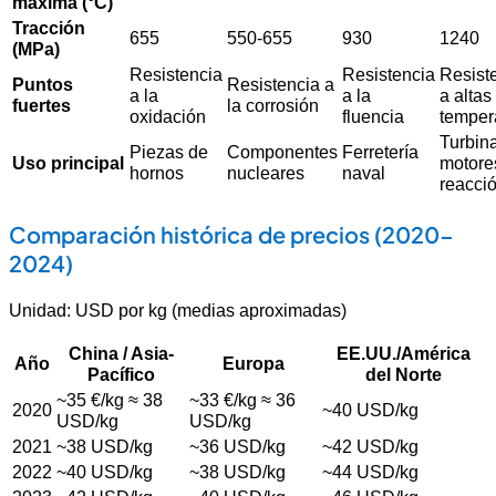
máxima (°C)
Tracción
655
550-655
930
1240
(MPa)
Resistencia
Resistencia
Resist
Puntos
Resistencia a
a la
a la
a altas
fuertes
la corrosión
oxidación
fluencia
temper
Turbin
Piezas de
Componentes
Ferretería
Uso principal
motore
hornos
nucleares
naval
reacci
Comparación histórica de precios (2020-
2024)
Unidad: USD por kg (medias aproximadas)
China / Asia-
EE.UU./América
Año
Europa
Pacífico
del Norte
~35 €/kg ≈ 38
~33 €/kg ≈ 36
2020
~40 USD/kg
USD/kg
USD/kg
2021
~38 USD/kg
~36 USD/kg
~42 USD/kg
2022
~40 USD/kg
~38 USD/kg
~44 USD/kg