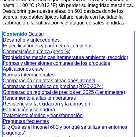
hasta 1.100 °C (2.012 °F) sin perder su integridad mecánica.
Descubrirá que nuestra aleación 601 destaca donde los
aceros inoxidables típicos fallan: resiste con facilidad la
carburación, la sulfuración y el ataque de sales fundidas.
Contenido
Ocultar
Desarrollo y antecedentes
Especificaciones y parámetros completos
Composición química (peso %)
Propiedades mecánicas (temperatura ambiente, recocido)
Formas y dimensiones comunes de los productos
Aplicaciones clave
Normas internacionales
Comparación con otras aleaciones Inconel
Comparación histórica de precios (2020-2024)
Comparación regional de precios en 2025 (1er trimestre)
Rendimiento a altas temperaturas
Resistencia a la oxidación y la corrosión
Fabricación y soldadura
Tratamiento térmico y transformación
Preguntas frecuentes
1. ¿Qué es el Inconel 601 y por qué se utiliza en entornos
exigentes?