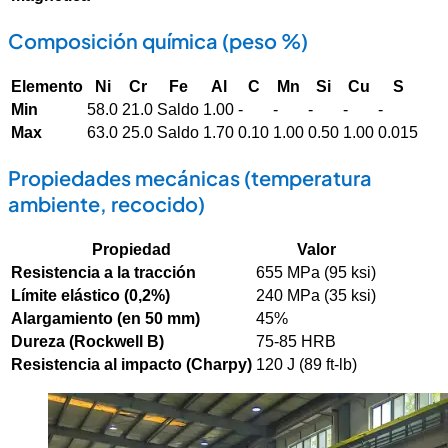
Composición química (peso %)
Elemento
Ni
Cr
Fe
Al
C
Mn
Si
Cu
S
Min
58.0
21.0
Saldo
1.00
-
-
-
-
-
Max
63.0
25.0
Saldo
1.70
0.10
1.00
0.50
1.00
0.015
Propiedades mecánicas (temperatura
ambiente, recocido)
Propiedad
Valor
Resistencia a la tracción
655 MPa (95 ksi)
Límite elástico (0,2%)
240 MPa (35 ksi)
Alargamiento (en 50 mm)
45%
Dureza (Rockwell B)
75-85 HRB
Resistencia al impacto (Charpy)
120 J (89 ft-lb)