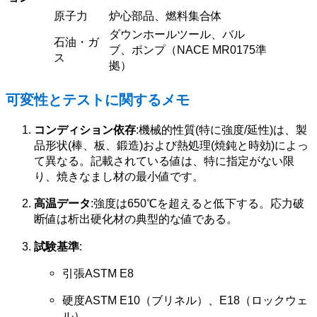
原子力
炉心部品、燃料集合体
ダウンホールツール、バル
石油・ガ
ブ、ポンプ（NACE MR0175準
ス
拠）
可変性とテストに関するメモ
コンディション依存
:機械的性質(特に強度/延性)は、製
品形状(棒、板、鍛造)および熱処理(焼鈍と時効)によっ
て異なる。記載されている値は、特に指定がない限
り、焼きなまし材の最小値です。
高温データ
:強度は650℃を超えると低下する。応力破
断値は析出硬化材の典型的な値である。
試験基準
:
引張ASTM E8
硬度ASTM E10（ブリネル）、E18（ロックウェ
ル）