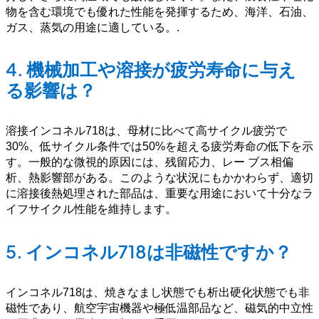
物を含む環境でも優れた性能を発揮するため、海洋、石油、
ガス、蒸気の用途に適している。
.
4.
機械加工や溶接が疲労寿命に与え
る影響は？
溶接インコネル718は、母材に比べて高サイクル疲労で
30%、低サイクル条件では50%を超える疲労寿命の低下を示
す。一般的な微視的原因には、残留応力、レー ブス相偏
析、熱影響部がある。このような状況にもかかわらず、適切
に溶接後熱処理された部品は、重要な用途において十分なラ
イフサイクル性能を維持します。
5.
インコネル718は非磁性ですか？
インコネル718は、焼きなまし状態でも析出硬化状態でも非
磁性であり、航空宇宙機器や極低温部品など、磁気的中立性