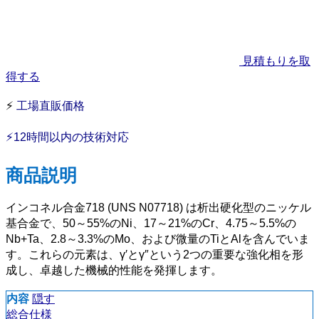
見積もりを取
得する
⚡
工場直販価格
⚡12時間以内の技術対応
商品説明
インコネル合金718 (UNS N07718) は析出硬化型のニッケル
基合金で、50～55%のNi、17～21%のCr、4.75～5.5%の
Nb+Ta、2.8～3.3%のMo、および微量のTiとAlを含んでいま
す。これらの元素は、γ′とγ″という2つの重要な強化相を形
成し、卓越した機械的性能を発揮します。
内容
隠す
総合仕様