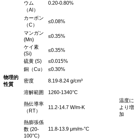
ウム
0.20-0.80%
（Al）
カーボン
≤0.08%
（C）
マンガン
≤0.35%
(Mn)
ケイ素
≤0.35%
(Si)
硫黄 (S)
≤0.015%
銅（Cu）
≤0.30%
物理的
密度
8.19-8.24 g/cm³
性質
溶解範囲
1260-1340°C
温度に
熱伝導率
11.2-14.7 W/m-K
より増
（RT）
加
熱膨張係
11.8-13.9 μm/m-°C
数 (20-
100°C)