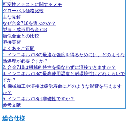
可変性とテストに関するメモ
グローバル価格比較
主な見解
なぜ合金718を選ぶのか？
製造・成形用合金718
類似合金との比較
溶接実習
よくあるご質問
1. インコネル718の最適な強度を得るためには、どのような
熱処理が必要ですか？
2. 合金718は機械的特性を損なわずに溶接できますか？
3. インコネル718の最高使用温度と耐環境性はどれくらいで
すか？
4. 機械加工や溶接は疲労寿命にどのような影響を与えます
か？
5. インコネル718は非磁性ですか？
参考文献
総合仕様