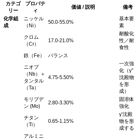
カテゴ
プロパテ
価値 / 説明
備考
リー
ィ
化学組
ニッケル
基本要
50.0-55.0%
成
（Ni）
素
耐酸化
クロム
17.0-21.0%
性／耐
（Cr）
食性
鉄（Fe）
バランス
一次強
ニオブ
化（γ″
（Nb）＋
4.75-5.50%
沈殿物
タンタル
を形
（Ta）
成）
モリブデ
固溶体
2.80-3.30%
ン (Mo)
強化
γ′沈殿
チタン
0.65-1.15%
物を形
（Ti）
成する
アルミニ