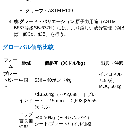
クリープ：ASTM E139
核/グレード・バリエーション
:原子力用途（ASTM
B637等級SB-637N）には、より厳しい成分管理（例え
ば、低Co、低B）を行う。
グローバル価格比較
フォー
地域
価格帯（米ドル/kg）
出典・注釈
ム
プレー
インコネル
ト/シー
中国
$
36～40ポンド/kg
718 板、
ト
MOQ 50 kg
≈$
35.6/kg（～₹2,698）｜プレ
インド
ート（2.5mm）：2,698 (35.55
米ドル)
アラブ
$
40-50/kg（FOBムンバイ）｜
首長国
シート/プレート/コイル価格
連邦