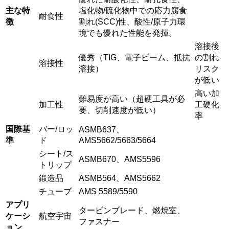
主な特
塩化物/硫化物中での応力腐食
耐食性
徴
割れ(SCC)性、酸性/原子力環
境でも優れた性能を発揮。
溶接後
優秀（TIG、電子ビーム、抵抗
の割れ
溶接性
溶接）
リスク
が低い
高い加
難易度が高い（超硬工具が必
加工性
工硬化
要、切削速度が低い）
率
国際基
バー/ロッ
ASMB637、
準
ド
AMS5662/5663/5664
シート/ス
ASMB670、AMS5596
トリップ
鍛造品
ASMB564、AMS5662
チューブ
AMS 5589/5590
アプリ
タービンブレード、燃焼室、
ケーシ
航空宇宙
ファスナー
ョン