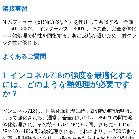
溶接実習
Ni系フィラー（ERNiCr-3など）を使用して溶接する。予熱
～150～200℃、インターパス～300℃、その後、完全溶体化
＋時効処理で特性を回復する。析出反応が遅いため、耐クラ
ック性に優れる。
.
よくあるご質問
1.
インコネル718の強度を最適化する
には、どのような熱処理が必要です
か？
インコネル718は、固溶化熱処理に続く2段階の時効処理に
よって強化される。通常、合金は1,700～1,850 °Fの間で溶
体化処理され、その後～1,325 °Fで8時間、さらに～1,150
°Fで10～18時間時効処理される。これにより、～700℃まで
の高い引張強さとクリープ強さをもたらすγ′およびγ″析出物