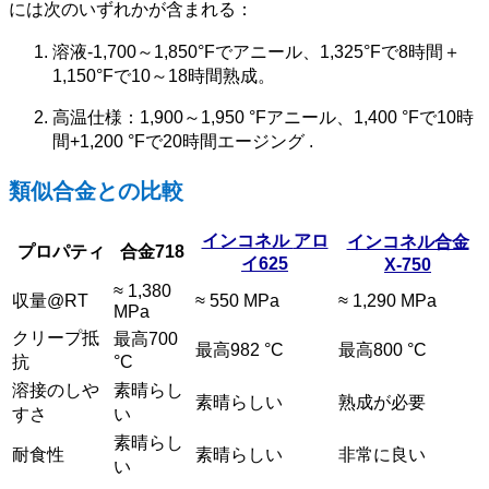
には次のいずれかが含まれる：
溶液-1,700～1,850°Fでアニール、1,325°Fで8時間＋
1,150°Fで10～18時間熟成。
高温仕様：1,900～1,950 °Fアニール、1,400 °Fで10時
間+1,200 °Fで20時間エージング
.
類似合金との比較
インコネル
アロ
インコネル合金
プロパティ
合金718
イ625
X-750
≈ 1,380
収量@RT
≈ 550 MPa
≈ 1,290 MPa
MPa
クリープ抵
最高700
最高982 °C
最高800 °C
抗
°C
溶接のしや
素晴らし
素晴らしい
熟成が必要
すさ
い
素晴らし
耐食性
素晴らしい
非常に良い
い