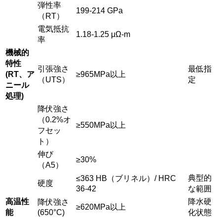
弾性率
199-214 GPa
（RT）
電気抵抗
1.18-1.25 μΩ-m
率
機械的
特性
引張強さ
最低指
(RT、ア
≥965MPa以上
（UTS）
定
ニール
処理)
降伏強さ
（0.2%オ
≥550MPa以上
フセッ
ト）
伸び
≥30%
（A5）
典型的
≤363 HB（ブリネル）/ HRC
硬度
36-42
な範囲
高温性
降水硬
降伏強さ
≥620MPa以上
能
(650°C)
化状態