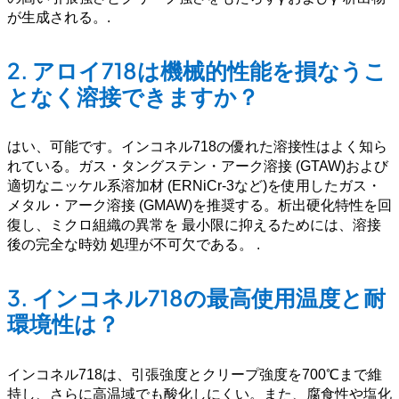
が生成される。
.
2.
アロイ718は機械的性能を損なうこ
となく溶接できますか？
はい、可能です。インコネル718の優れた溶接性はよく知ら
れている。ガス・タングステン・アーク溶接 (GTAW)および
適切なニッケル系溶加材 (ERNiCr-3など)を使用したガス・
メタル・アーク溶接 (GMAW)を推奨する。析出硬化特性を回
復し、ミクロ組織の異常を 最小限に抑えるためには、溶接
後の完全な時効 処理が不可欠である。
.
3.
インコネル718の最高使用温度と耐
環境性は？
インコネル718は、引張強度とクリープ強度を700℃まで維
持し、さらに高温域でも酸化しにくい。また、腐食性や塩化