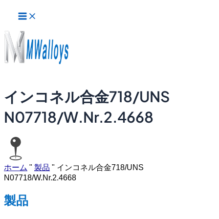
メ
内
イ
容
ン
を
メ
ス
ニ
ュ
キ
ー
ッ
プ
インコネル合金718/UNS
N07718/W.Nr.2.4668
ホーム
"
製品
"
インコネル合金718/UNS
N07718/W.Nr.2.4668
製品