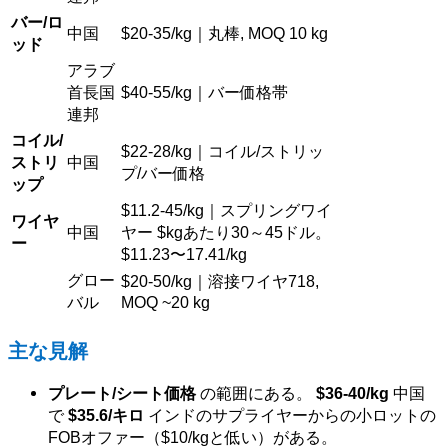
バー/ロ
中国
$
20-35/kg｜丸棒, MOQ 10 kg
ッド
アラブ
首長国
$40
-55/kg｜バー価格帯
連邦
コイル/
$
22-28/kg｜コイル/ストリッ
ストリ
中国
プ/バー価格
ップ
$
11.2-45/kg｜スプリングワイ
ワイヤ
中国
ヤー
$
kgあたり30～45ドル。
ー
$
11.23〜17.41/kg
グロー
$
20-50/kg｜溶接ワイヤ718,
バル
MOQ ~20 kg
主な見解
プレート/シート価格
の範囲にある。
$36-40/kg
中国
で
$35.6/キロ
インドのサプライヤーからの小ロットの
FOBオファー（$10/kgと低い）がある。