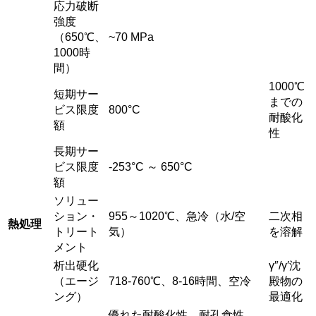
応力破断
強度
（650℃、
~70 MPa
1000時
間）
1000℃
短期サー
までの
ビス限度
800°C
耐酸化
額
性
長期サー
ビス限度
-253°C ～ 650°C
額
ソリュー
ション・
955～1020℃、急冷（水/空
二次相
熱処理
トリート
気）
を溶解
メント
析出硬化
γ″/γ′沈
（エージ
718-760℃、8-16時間、空冷
殿物の
ング）
最適化
優れた耐酸化性、耐孔食性、