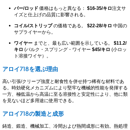
バー/ロッド
価格はもっと異なる：
$16-35/キロ
注文サ
イズと仕上げの品質に影響される。
コイル/ストリップ
の価格である。
$22-28/キロ
中国の
サプライヤーから。
ワイヤー
までと、最も広い範囲を示している。
$11.2/
キロ
(バルク・スプリング・ワイヤー
$45/キロ
(小ロッ
ト溶接ワイヤ）。
アロイ718を選ぶ理由
高い引張/クリープ強度と耐食性を併せ持つ稀有な材料であ
る。時効硬化メカニズムにより堅牢な機械的性能を発揮する
一方、極低温から高温に至る溶接性と安定性により、他に類
を見ないほど多用途に使用できる。
アロイ718の製造と成形
鋳造、鍛造、機械加工、冷間および熱間成形に有効。熱処理