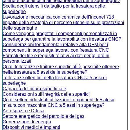
ottenere risultati ottimali nella fresatura delle superleghe?
Scelta degli utensili da taglio per la fresatura delle
superleghe
Lavorazione meccanica con ceramica dell'Inconel 718
Impatto della strategia di percorso utensile sulle prestazioni
delle superleghe
Come vengono progettati i componenti personalizzati in
superlega per garantire la lavorabilità con fresatura CNC?
Considerazioni fondamentali relative alla DFM per i
componenti in superlega lavorati con fresatura CNC
Formati dei file e requisiti relativi ai dati per gli ordini
personalizzati
Quali tolleranze e finiture superficiali è possibile ottenere
nella fresatura a 5 assi delle superleghe?
Tolleranze ottenibili nella fresatura CNC a 5 assi di
superleghe
Capacità di finitura superficiale
Considerazioni sull'integrità delle superfici
Quali settori industriali utilizzano componenti fresati su
misura con macchine CNC a 5 assi in superlega?
Aerospazio e Difesa
Settore energetico del petrolio e del gas
Generazione di energia
Dispositivi medici e impianti