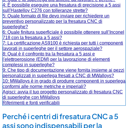
4: È possibile eseguire una fresatura di precisione a 5 assi
sull'Hastelloy C276 con tolleranze strette?
5: Quale formato di file devo inviare per richiedere un
preventivo personalizzato per la fresatura CNC di
superleghe?
6: Quale finitura superficiale è possibile ottenere sull’Inconel
718 con la fresatura a 5 assi?
7: La certificazione AS9100 è richiesta per tutti i componenti
lavorati in superleghe per il settore aerospaziale?
8: Qual è il confronto tra la fresatura a 5 assi e
l'elettroerosione (EDM) per la lavorazione di elementi
complessi in superleghe?
9: Che tipo di documentazione viene fornita insieme ai pezzi
personalizzati in superlega fresati a CNC di MWalloys?
10: MWalloys è in grado di produrre componenti in superlega
conformi alle norme metriche e imperiali?
Agisci: avvia il tuo progetto personalizzato di fresatura CNC
di superleghe con MWalloys
Riferimenti e fonti verificabili
Perché i centri di fresatura CNC a 5
assi sono indispensabili per la