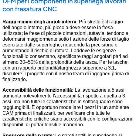
DFM per i componenti in superlega lavorati
con fresatura CNC
Raggi minimi degli angoli interni:
Più stretto è il raggio
dell’angolo interno, più piccola deve essere la fresa
utilizzata; le frese di piccole dimensioni, tuttavia, tendono a
deformarsi maggiormente sotto l’azione delle forze di taglio
esercitate dalle superleghe, riducendo la precisione e
aumentando il rischio di rottura. Laddove le esigenze
funzionali lo consentano, specificare raggi angolari pari ad
almeno 30–50% della profondità della tasca. Per le tasche
con un rapporto profondità/larghezza superiore a 3:1,
discutere il progetto con il nostro team di ingegneri prima di
finalizzarlo.
Accessibilità delle funzionalità:
La lavorazione a 5 assi
aumenta notevolmente l'accessibilità rispetto a quella a 3
assi, ma non tutte le caratteristiche in sottosquadro sono
raggiungibili. È opportuno modellare i pezzi in un ambiente
CAM prima di finalizzarli, per verificare che tutte le
caratteristiche critiche siano accessibili con le configurazioni
disponibili di portautensili e mandrino.
Spessore della parete:
Le pareti sottili in superleghe si