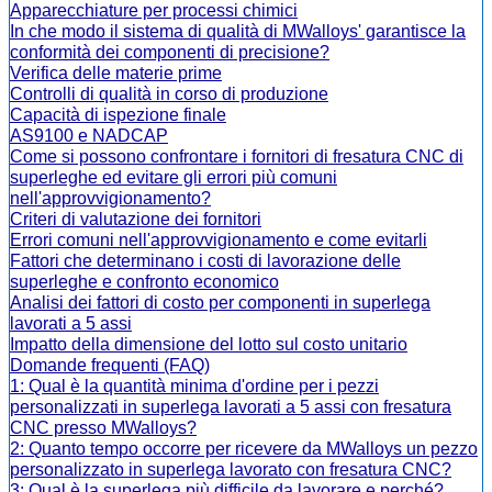
Apparecchiature per processi chimici
In che modo il sistema di qualità di MWalloys' garantisce la
conformità dei componenti di precisione?
Verifica delle materie prime
Controlli di qualità in corso di produzione
Capacità di ispezione finale
AS9100 e NADCAP
Come si possono confrontare i fornitori di fresatura CNC di
superleghe ed evitare gli errori più comuni
nell'approvvigionamento?
Criteri di valutazione dei fornitori
Errori comuni nell'approvvigionamento e come evitarli
Fattori che determinano i costi di lavorazione delle
superleghe e confronto economico
Analisi dei fattori di costo per componenti in superlega
lavorati a 5 assi
Impatto della dimensione del lotto sul costo unitario
Domande frequenti (FAQ)
1: Qual è la quantità minima d'ordine per i pezzi
personalizzati in superlega lavorati a 5 assi con fresatura
CNC presso MWalloys?
2: Quanto tempo occorre per ricevere da MWalloys un pezzo
personalizzato in superlega lavorato con fresatura CNC?
3: Qual è la superlega più difficile da lavorare e perché?