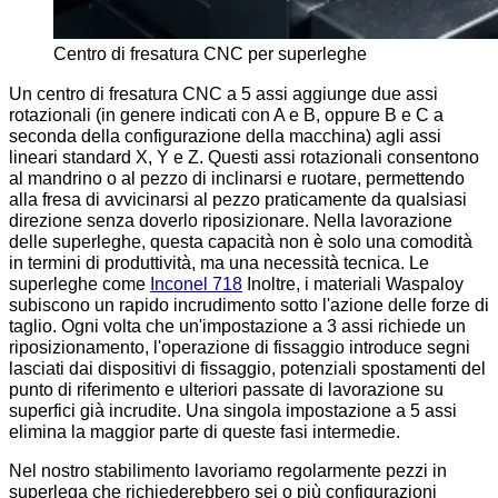
Centro di fresatura CNC per superleghe
Un centro di fresatura CNC a 5 assi aggiunge due assi
rotazionali (in genere indicati con A e B, oppure B e C a
seconda della configurazione della macchina) agli assi
lineari standard X, Y e Z. Questi assi rotazionali consentono
al mandrino o al pezzo di inclinarsi e ruotare, permettendo
alla fresa di avvicinarsi al pezzo praticamente da qualsiasi
direzione senza doverlo riposizionare. Nella lavorazione
delle superleghe, questa capacità non è solo una comodità
in termini di produttività, ma una necessità tecnica. Le
superleghe come
Inconel 718
Inoltre, i materiali Waspaloy
subiscono un rapido incrudimento sotto l'azione delle forze di
taglio. Ogni volta che un'impostazione a 3 assi richiede un
riposizionamento, l'operazione di fissaggio introduce segni
lasciati dai dispositivi di fissaggio, potenziali spostamenti del
punto di riferimento e ulteriori passate di lavorazione su
superfici già incrudite. Una singola impostazione a 5 assi
elimina la maggior parte di queste fasi intermedie.
Nel nostro stabilimento lavoriamo regolarmente pezzi in
superlega che richiederebbero sei o più configurazioni