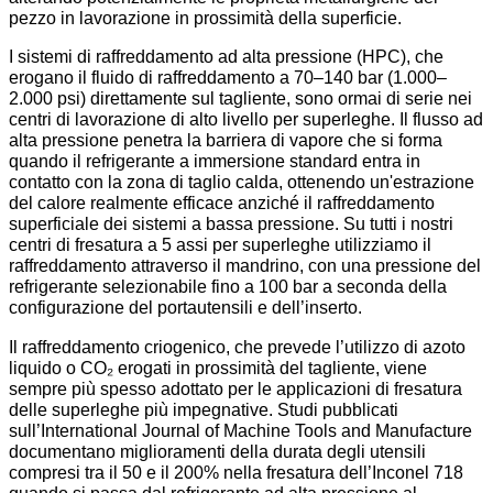
pezzo in lavorazione in prossimità della superficie.
I sistemi di raffreddamento ad alta pressione (HPC), che
erogano il fluido di raffreddamento a 70–140 bar (1.000–
2.000 psi) direttamente sul tagliente, sono ormai di serie nei
centri di lavorazione di alto livello per superleghe. Il flusso ad
alta pressione penetra la barriera di vapore che si forma
quando il refrigerante a immersione standard entra in
contatto con la zona di taglio calda, ottenendo un'estrazione
del calore realmente efficace anziché il raffreddamento
superficiale dei sistemi a bassa pressione. Su tutti i nostri
centri di fresatura a 5 assi per superleghe utilizziamo il
raffreddamento attraverso il mandrino, con una pressione del
refrigerante selezionabile fino a 100 bar a seconda della
configurazione del portautensili e dell’inserto.
Il raffreddamento criogenico, che prevede l’utilizzo di azoto
liquido o CO₂ erogati in prossimità del tagliente, viene
sempre più spesso adottato per le applicazioni di fresatura
delle superleghe più impegnative. Studi pubblicati
sull’International Journal of Machine Tools and Manufacture
documentano miglioramenti della durata degli utensili
compresi tra il 50 e il 200% nella fresatura dell’Inconel 718
quando si passa dal refrigerante ad alta pressione al