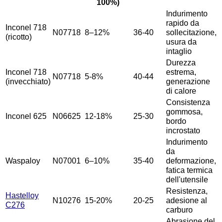
100%)
Indurimento
rapido da
Inconel 718
N07718
8–12%
36-40
sollecitazione,
(ricotto)
usura da
intaglio
Durezza
Inconel 718
estrema,
N07718
5-8%
40-44
(invecchiato)
generazione
di calore
Consistenza
gommosa,
Inconel 625
N06625
12-18%
25-30
bordo
incrostato
Indurimento
da
Waspaloy
N07001
6–10%
35-40
deformazione,
fatica termica
dell'utensile
Resistenza,
Hastelloy
N10276
15-20%
20-25
adesione al
C276
carburo
Abrasione del