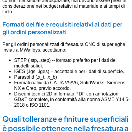
comuni nel settore aerospaziale, ma devono essere presi in
considerazione nei budget relativi al materiale e ai tempi di
ciclo.
Formati dei file e requisiti relativi ai dati per
gli ordini personalizzati
Per gli ordini personalizzati di fresatura CNC di superleghe
inviati a MWalloys, accettiamo:
STEP (.stp, .step) -- formato preferito per i dati dei
modelli solidi.
IGES (.igs, .iges) -- accettabile per i dati di superficie.
Parasolid (.x_t, .x_b)
Formati nativi da CATIA V5/V6, SolidWorks, Siemens
NX e Creo, previo accordo.
Disegni tecnici 2D in formato PDF con annotazioni
GD&T complete, in conformità alla norma ASME Y14.5-
2018 o ISO 1101.
Quali tolleranze e finiture superficiali
è possibile ottenere nella fresatura a