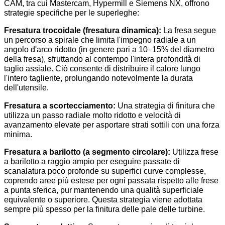
CAM, tra cui Mastercam, Hypermill e Siemens NX, offrono
strategie specifiche per le superleghe:
Fresatura trocoidale (fresatura dinamica):
La fresa segue
un percorso a spirale che limita l'impegno radiale a un
angolo d'arco ridotto (in genere pari a 10–15% del diametro
della fresa), sfruttando al contempo l'intera profondità di
taglio assiale. Ciò consente di distribuire il calore lungo
l'intero tagliente, prolungando notevolmente la durata
dell'utensile.
Fresatura a scortecciamento:
Una strategia di finitura che
utilizza un passo radiale molto ridotto e velocità di
avanzamento elevate per asportare strati sottili con una forza
minima.
Fresatura a barilotto (a segmento circolare):
Utilizza frese
a barilotto a raggio ampio per eseguire passate di
scanalatura poco profonde su superfici curve complesse,
coprendo aree più estese per ogni passata rispetto alle frese
a punta sferica, pur mantenendo una qualità superficiale
equivalente o superiore. Questa strategia viene adottata
sempre più spesso per la finitura delle pale delle turbine.