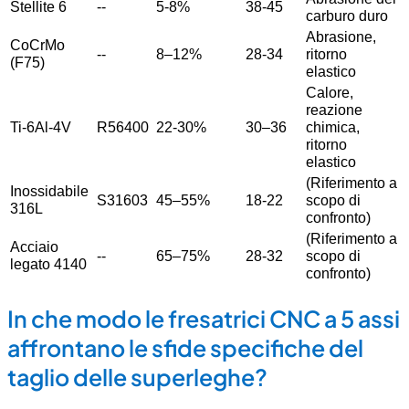
Stellite 6
--
5-8%
38-45
carburo duro
Abrasione,
CoCrMo
--
8–12%
28-34
ritorno
(F75)
elastico
Calore,
reazione
Ti-6Al-4V
R56400
22-30%
30–36
chimica,
ritorno
elastico
(Riferimento a
Inossidabile
S31603
45–55%
18-22
scopo di
316L
confronto)
(Riferimento a
Acciaio
--
65–75%
28-32
scopo di
legato 4140
confronto)
In che modo le fresatrici CNC a 5 assi
affrontano le sfide specifiche del
taglio delle superleghe?