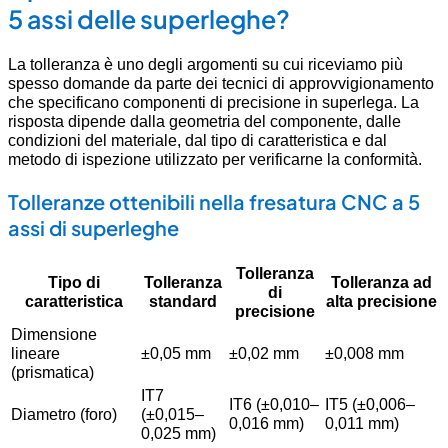
5 assi delle superleghe?
La tolleranza è uno degli argomenti su cui riceviamo più
spesso domande da parte dei tecnici di approvvigionamento
che specificano componenti di precisione in superlega. La
risposta dipende dalla geometria del componente, dalle
condizioni del materiale, dal tipo di caratteristica e dal
metodo di ispezione utilizzato per verificarne la conformità.
Tolleranze ottenibili nella fresatura CNC a 5
assi di superleghe
Tolleranza
Tipo di
Tolleranza
Tolleranza ad
di
caratteristica
standard
alta precisione
precisione
Dimensione
lineare
±0,05 mm
±0,02 mm
±0,008 mm
(prismatica)
IT7
IT6 (±0,010–
IT5 (±0,006–
Diametro (foro)
(±0,015–
0,016 mm)
0,011 mm)
0,025 mm)