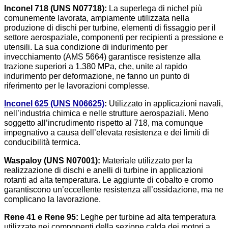
Inconel 718 (UNS N07718):
La superlega di nichel più
comunemente lavorata, ampiamente utilizzata nella
produzione di dischi per turbine, elementi di fissaggio per il
settore aerospaziale, componenti per recipienti a pressione e
utensili. La sua condizione di indurimento per
invecchiamento (AMS 5664) garantisce resistenze alla
trazione superiori a 1.380 MPa, che, unite al rapido
indurimento per deformazione, ne fanno un punto di
riferimento per le lavorazioni complesse.
Inconel 625 (UNS N06625)
:
Utilizzato in applicazioni navali,
nell’industria chimica e nelle strutture aerospaziali. Meno
soggetto all’incrudimento rispetto al 718, ma comunque
impegnativo a causa dell’elevata resistenza e dei limiti di
conducibilità termica.
Waspaloy (UNS N07001):
Materiale utilizzato per la
realizzazione di dischi e anelli di turbine in applicazioni
rotanti ad alta temperatura. Le aggiunte di cobalto e cromo
garantiscono un’eccellente resistenza all’ossidazione, ma ne
complicano la lavorazione.
Rene 41 e Rene 95:
Leghe per turbine ad alta temperatura
utilizzate nei componenti della sezione calda dei motori a