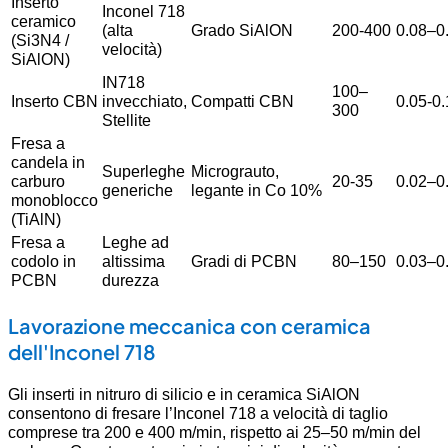
Inserto
Inconel 718
ceramico
(alta
Grado SiAlON
200-400
0.08–0
(Si3N4 /
velocità)
SiAlON)
IN718
100–
Inserto CBN
invecchiato,
Compatti CBN
0.05-0
300
Stellite
Fresa a
candela in
Superleghe
Micrograuto,
carburo
20-35
0.02–0
generiche
legante in Co 10%
monoblocco
(TiAlN)
Fresa a
Leghe ad
codolo in
altissima
Gradi di PCBN
80–150
0.03–0
PCBN
durezza
Lavorazione meccanica con ceramica
dell'Inconel 718
Gli inserti in nitruro di silicio e in ceramica SiAlON
consentono di fresare l’Inconel 718 a velocità di taglio
comprese tra 200 e 400 m/min, rispetto ai 25–50 m/min del