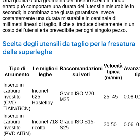
Una qualità o una geometria dell’inserto scelta in modo
errato può comportare una durata dell’utensile misurabile in
secondi; la combinazione giusta garantisce invece
costantemente una durata misurabile in centinaia di
millimetri lineari di taglio, il che si traduce direttamente in un
costo dell’utensileria prevedibile per ogni singolo pezzo.
Scelta degli utensili da taglio per la fresatura
delle superleghe
Velocità
Tipo di
Le migliori
Raccomandazioni
Avanz
tipica
strumento
leghe
sui voti
ti
(m/min)
Inserto in
carburo
Inconel
Grado ISO M20-
rivestito
625,
25–45
0.08-0
M35
(CVD
Hastelloy
TiAlN/TiCN)
Inserto in
carburo
Inconel 718
Grado ISO S15-
30-50
0.06–0
rivestito
ricotto
S25
(PVD AlTiN)