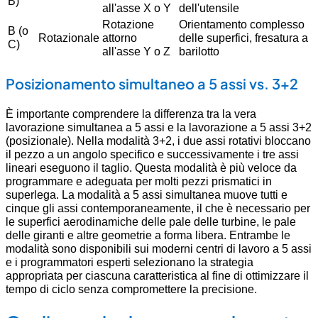
B)
all'asse X o Y
dell'utensile
Rotazione
Orientamento complesso
B (o
Rotazionale
attorno
delle superfici, fresatura a
C)
all'asse Y o Z
barilotto
Posizionamento simultaneo a 5 assi vs. 3+2
È importante comprendere la differenza tra la vera
lavorazione simultanea a 5 assi e la lavorazione a 5 assi 3+2
(posizionale). Nella modalità 3+2, i due assi rotativi bloccano
il pezzo a un angolo specifico e successivamente i tre assi
lineari eseguono il taglio. Questa modalità è più veloce da
programmare e adeguata per molti pezzi prismatici in
superlega. La modalità a 5 assi simultanea muove tutti e
cinque gli assi contemporaneamente, il che è necessario per
le superfici aerodinamiche delle pale delle turbine, le pale
delle giranti e altre geometrie a forma libera. Entrambe le
modalità sono disponibili sui moderni centri di lavoro a 5 assi
e i programmatori esperti selezionano la strategia
appropriata per ciascuna caratteristica al fine di ottimizzare il
tempo di ciclo senza compromettere la precisione.