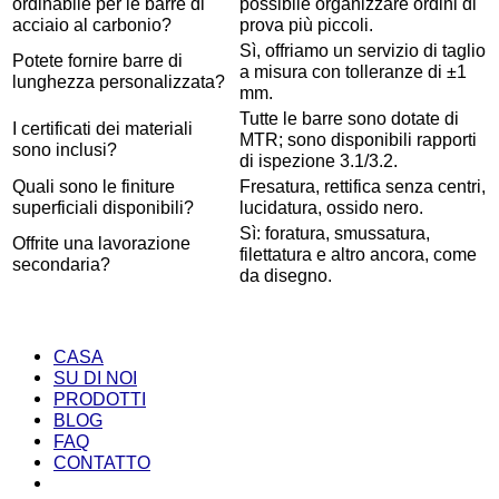
ordinabile per le barre di
possibile organizzare ordini di
acciaio al carbonio?
prova più piccoli.
Sì, offriamo un servizio di taglio
Potete fornire barre di
a misura con tolleranze di ±1
lunghezza personalizzata?
mm.
Tutte le barre sono dotate di
I certificati dei materiali
MTR; sono disponibili rapporti
sono inclusi?
di ispezione 3.1/3.2.
Quali sono le finiture
Fresatura, rettifica senza centri,
superficiali disponibili?
lucidatura, ossido nero.
Sì: foratura, smussatura,
Offrite una lavorazione
filettatura e altro ancora, come
secondaria?
da disegno.
CASA
SU DI NOI
PRODOTTI
BLOG
FAQ
CONTATTO