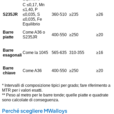
C ≤0,17, Mn
≤1,40, P
S235JR
≤0,035, S
360-510
≥235
≥26
≤0,035, Fe
Equilibrio
Barre
Come A36 o
400-550
≥250
≥20
piatte
S235JR
Barre
Come la 1045
565-635
310-355
≥16
esagonali
Barre
Come A36
400-550
≥250
≥20
chiave
* Intervalli di composizione tipici per grado; fare riferimento a
MTR per i valori esatti.
** Peso al metro per le barre tonde; quelle piatte e quadrate
sono calcolate di conseguenza.
Perché scegliere MWalloys