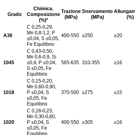
Chimica.
Trazione
Snervamento
Allunga
Grado
Composizione
(MPa)
(MPa)
(%)
(%)*
C 0,25-0,29,
Mn 0,8-1,2, P
A36
400-550
≥250
≥20
≤0,04, S ≤0,05,
Fe Equilibrio
C 0,43-0,50,
Mn 0,6-0,9, Si
1045
≤0,4, P ≤0,04,
565-635
310-355
≥16
S ≤0,05, Fe
Equilibrio
C 0,15-0,20,
Mn 0,60-0,90,
1018
P ≤0,04, S
370-500
≥275
≥15
≤0,05, Fe
Equilibrio
C 0,18-0,23,
Mn 0,30-0,60,
1020
P ≤0,04, S
400-550
≥305
≥16
≤0,05, Fe
Equilibrio