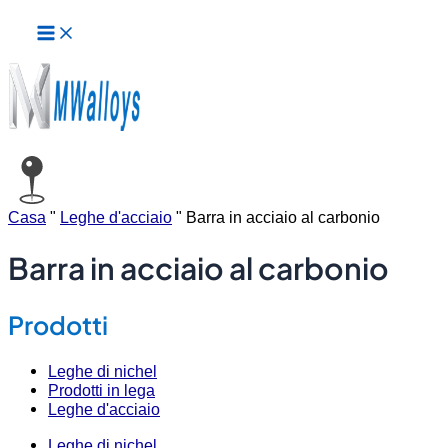
Menu
Vai
principale
al
contenuto
Casa
"
Leghe d'acciaio
"
Barra in acciaio al carbonio
Barra in acciaio al carbonio
Prodotti
Leghe di nichel
Prodotti in lega
Leghe d'acciaio
Leghe di nichel