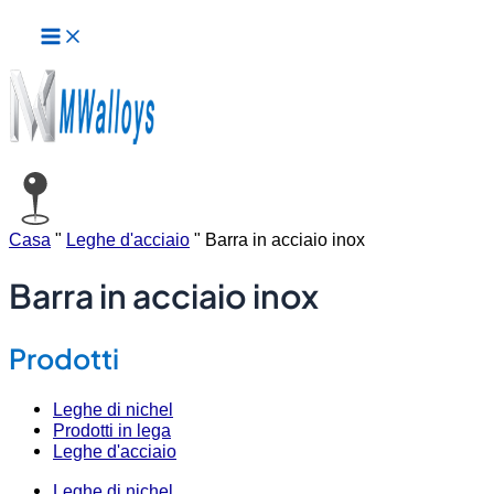
Menu
Vai
Paginazione
principale
al
degli
contenuto
articoli
Casa
"
Leghe d'acciaio
"
Barra in acciaio inox
Barra in acciaio inox
Prodotti
Leghe di nichel
Prodotti in lega
Leghe d'acciaio
Leghe di nichel