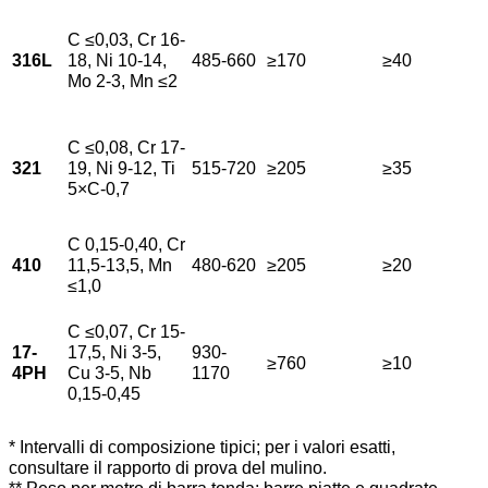
C ≤0,03, Cr 16-
316L
18, Ni 10-14,
485-660
≥170
≥40
Mo 2-3, Mn ≤2
C ≤0,08, Cr 17-
321
19, Ni 9-12, Ti
515-720
≥205
≥35
5×C-0,7
C 0,15-0,40, Cr
410
11,5-13,5, Mn
480-620
≥205
≥20
≤1,0
C ≤0,07, Cr 15-
17-
17,5, Ni 3-5,
930-
≥760
≥10
4PH
Cu 3-5, Nb
1170
0,15-0,45
* Intervalli di composizione tipici; per i valori esatti,
consultare il rapporto di prova del mulino.
** Peso per metro di barra tonda; barre piatte e quadrate