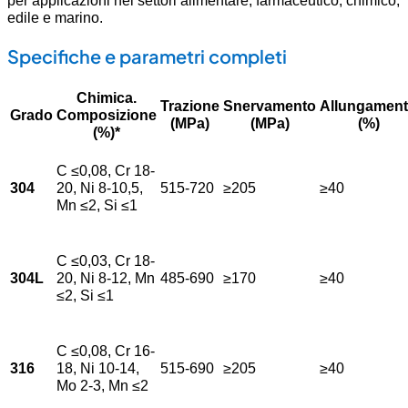
per applicazioni nei settori alimentare, farmaceutico, chimico,
edile e marino.
Specifiche e parametri completi
Chimica.
Trazione
Snervamento
Allungamen
Grado
Composizione
(MPa)
(MPa)
(%)
(%)*
C ≤0,08, Cr 18-
304
20, Ni 8-10,5,
515-720
≥205
≥40
Mn ≤2, Si ≤1
C ≤0,03, Cr 18-
304L
20, Ni 8-12, Mn
485-690
≥170
≥40
≤2, Si ≤1
C ≤0,08, Cr 16-
316
18, Ni 10-14,
515-690
≥205
≥40
Mo 2-3, Mn ≤2