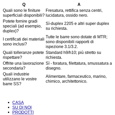
Q
A
Quali sono le finiture
Fresatura, rettifica senza centri,
superficiali disponibili?
lucidatura, ossido nero.
Potete fornire gradi
Sì-duplex 2205 e altri super duplex
speciali (ad esempio,
su richiesta.
duplex)?
Tutte le barre sono dotate di MTR;
I certificati dei materiali
sono disponibili rapporti di
sono inclusi?
ispezione 3.1/3.2.
Quali tolleranze potete
Standard h9/h10; più stretto su
rispettare?
richiesta.
Offrite una lavorazione
Sì - foratura, filettatura, smussatura a
secondaria?
disegno.
Quali industrie
Alimentare, farmaceutico, marino,
utilizzano le vostre
chimico, architettonico.
barre SS?
CASA
SU DI NOI
PRODOTTI