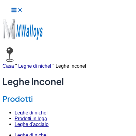
Menu
Vai
principale
al
contenuto
Casa
"
Leghe di nichel
"
Leghe Inconel
Leghe Inconel
Prodotti
Leghe di nichel
Prodotti in lega
Leghe d'acciaio
Leghe di nichel