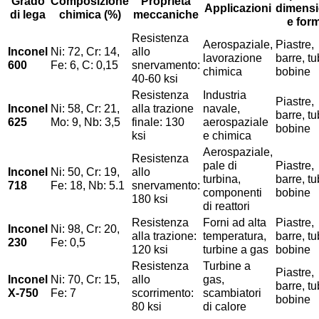
Grado
Composizione
Proprietà
Applicazioni
dimens
di lega
chimica (%)
meccaniche
e for
Resistenza
Aerospaziale,
Piastre,
Inconel
Ni: 72, Cr: 14,
allo
lavorazione
barre, tu
600
Fe: 6, C: 0,15
snervamento:
chimica
bobine
40-60 ksi
Resistenza
Industria
Piastre,
Inconel
Ni: 58, Cr: 21,
alla trazione
navale,
barre, tu
625
Mo: 9, Nb: 3,5
finale: 130
aerospaziale
bobine
ksi
e chimica
Aerospaziale,
Resistenza
pale di
Piastre,
Inconel
Ni: 50, Cr: 19,
allo
turbina,
barre, tu
718
Fe: 18, Nb: 5.1
snervamento:
componenti
bobine
180 ksi
di reattori
Resistenza
Forni ad alta
Piastre,
Inconel
Ni: 98, Cr: 20,
alla trazione:
temperatura,
barre, tu
230
Fe: 0,5
120 ksi
turbine a gas
bobine
Resistenza
Turbine a
Piastre,
Inconel
Ni: 70, Cr: 15,
allo
gas,
barre, tu
X-750
Fe: 7
scorrimento:
scambiatori
bobine
80 ksi
di calore