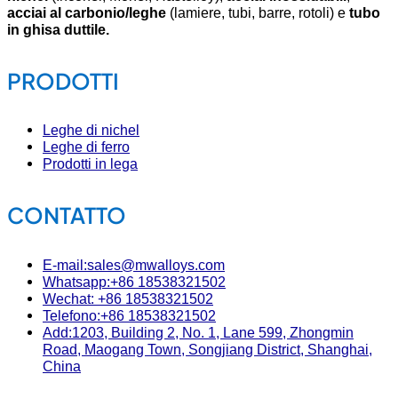
acciai al carbonio/leghe
(lamiere, tubi, barre, rotoli) e
tubo
in ghisa duttile.
PRODOTTI
Leghe di nichel
Leghe di ferro
Prodotti in lega
CONTATTO
E-mail:sales@mwalloys.com
Whatsapp:+86 18538321502
Wechat: +86 18538321502
Telefono:+86 18538321502
Add:1203, Building 2, No. 1, Lane 599, Zhongmin
Road, Maogang Town, Songjiang District, Shanghai,
China