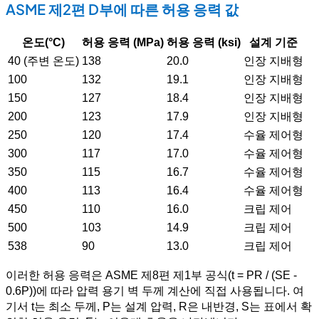
ASME 제2편 D부에 따른 허용 응력 값
온도(°C)
허용 응력 (MPa)
허용 응력 (ksi)
설계 기준
40 (주변 온도)
138
20.0
인장 지배형
100
132
19.1
인장 지배형
150
127
18.4
인장 지배형
200
123
17.9
인장 지배형
250
120
17.4
수율 제어형
300
117
17.0
수율 제어형
350
115
16.7
수율 제어형
400
113
16.4
수율 제어형
450
110
16.0
크립 제어
500
103
14.9
크립 제어
538
90
13.0
크립 제어
이러한 허용 응력은 ASME 제8편 제1부 공식(t = PR / (SE -
0.6P))에 따라 압력 용기 벽 두께 계산에 직접 사용됩니다. 여
기서 t는 최소 두께, P는 설계 압력, R은 내반경, S는 표에서 확