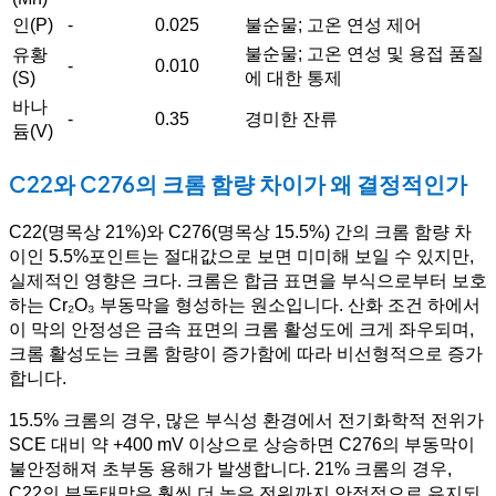
인(P)
-
0.025
불순물; 고온 연성 제어
불순물; 고온 연성 및 용접 품질
유황
-
0.010
(S)
에 대한 통제
바나
-
0.35
경미한 잔류
듐(V)
C22와 C276의 크롬 함량 차이가 왜 결정적인가
C22(명목상 21%)와 C276(명목상 15.5%) 간의 크롬 함량 차
이인 5.5%포인트는 절대값으로 보면 미미해 보일 수 있지만,
실제적인 영향은 크다. 크롬은 합금 표면을 부식으로부터 보호
하는 Cr₂O₃ 부동막을 형성하는 원소입니다. 산화 조건 하에서
이 막의 안정성은 금속 표면의 크롬 활성도에 크게 좌우되며,
크롬 활성도는 크롬 함량이 증가함에 따라 비선형적으로 증가
합니다.
15.5% 크롬의 경우, 많은 부식성 환경에서 전기화학적 전위가
SCE 대비 약 +400 mV 이상으로 상승하면 C276의 부동막이
불안정해져 초부동 용해가 발생합니다. 21% 크롬의 경우,
C22의 부동태막은 훨씬 더 높은 전위까지 안정적으로 유지되