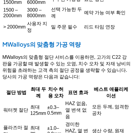
1500mm
6000mm
선택 가능한 두
1500 –
3000 –
예약 가능 여부 확인
2000mm
8000mm
께
사용자 지
> 2000mm
밀 주문 필수
리드 타임 연장
정
MWalloys의 맞춤형 가공 역량
MWalloys의 맞춤형 절단 서비스를 이용하면, 고가의 C22 강
판을 가공할 때 발생할 수 있는 오염, 치수 오차 및 자재 낭비의
위험을 초래하는 고객 측의 절단 공정을 생략할 수 있습니다.
당사의 가공 역량은 다음과 같습니다:
최대 두
치수 허
베스트 애플리케
절단 방법
표면 효과
께
용 오차
이션
HAZ 없음,
모든 두께, 엄격한
최대
±0.3–
워터젯 절단
열 변색 없
0.5mm
125mm
공차
음
경미한
플라즈마 절
최대
±1.0–
HAZ, 열 변
생산 수량, 원재