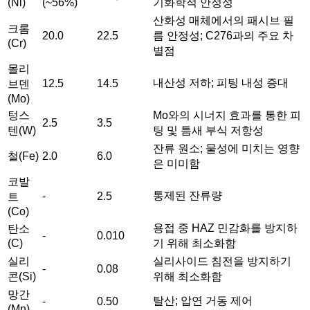
(Ni)
(~56%)
기화학적 안정성
산화성 매체에서의 패시브 필
크롬
20.0
22.5
름 안정성; C276과의 주요 차
(Cr)
별점
몰리
내산성 저하; 피팅 내성 증대
12.5
14.5
브덴
(Mo)
텅스
Mo와의 시너지 효과를 통한 피
2.5
3.5
텐(W)
팅 및 틈새 부식 저항성
잔류 원소; 물성에 미치는 영향
철(Fe)
2.0
6.0
은 미미함
코발
통제된 잔류량
-
2.5
트
(Co)
용접 중 HAZ 민감화를 방지하
탄소
-
0.010
(C)
기 위해 최소화함
실리
실리사이드 침전을 방지하기
-
0.08
콘(Si)
위해 최소화함
망간
탈산; 압연 거동 제어
-
0.50
(Mn)