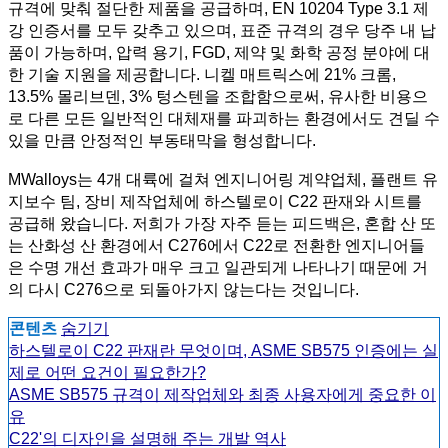
규격에 맞춰 절단한 제품을 공급하며, EN 10204 Type 3.1 제
강 인증서를 모두 갖추고 있으며, 표준 규격의 경우 당주 내 납
품이 가능하며, 압력 용기, FGD, 제약 및 화학 공정 분야에 대
한 기술 지원을 제공합니다. 니켈 매트릭스에 21% 크롬,
13.5% 몰리브덴, 3% 텅스텐을 조합함으로써, 유사한 비용으
로 다른 모든 일반적인 대체재를 파괴하는 환경에서도 견딜 수
있을 만큼 안정적인 부동태막을 형성합니다.
MWalloys는 4개 대륙에 걸쳐 엔지니어링 계약업체, 플랜트 유
지보수 팀, 장비 제작업체에 하스텔로이 C22 판재와 시트를
공급해 왔습니다. 저희가 가장 자주 듣는 피드백은, 혼합 산 또
는 산화성 산 환경에서 C276에서 C22로 전환한 엔지니어들
은 수명 개선 효과가 매우 크고 일관되게 나타나기 때문에 거
의 다시 C276으로 되돌아가지 않는다는 것입니다.
콘텐츠
숨기기
하스텔로이 C22 판재란 무엇이며, ASME SB575 인증에는 실
제로 어떤 요건이 필요한가?
ASME SB575 규격이 제작업체와 최종 사용자에게 중요한 이
유
C22'의 디자인을 설명해 주는 개발 역사