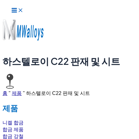
메
콘
인
텐
메
츠
뉴
로
건
너
뛰
기
하스텔로이 C22 판재 및 시트
홈
"
제품
"
하스텔로이 C22 판재 및 시트
제품
니켈 합금
합금 제품
합금 강철