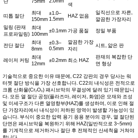
2.0mm
단
75mm
색
일직선으로 자른,
최대
±1.0–
띠톱 절단
HAZ 없음
1.5mm
150mm
깔끔한 가장자리
밀링 (판재
최대
±0.1mm
가공 품질
정밀 부품
프로파일링)
100mm
깔끔한 가장
최대
±0.3–
전단 절단
시트, 얇은 판
0.5mm
8mm
자리
판재의 복잡한 단
최대
레이저 커팅
±0.2mm
최소 HAZ
12mm
면 형상
기술적으로 중요한 이유 때문에, C22 강판의 경우 당사는 워
터젯 절단 방식을 가장 선호합니다. C22의 내식성은 전적으로
크롬 산화물(Cr₂O₃) 패시브막의 무결성에 달려 있기 때문입니
다. 모든 열 절단 공정(플라즈마, 레이저, 화염)은 모재와 조성
및 미세구조가 다른 열영향부(HAZ)를 생성하며, 이로 인해 절
단 가장자리에서 내식성이 저하된 영역이 발생할 가능성이 있
습니다. 부식이 중요한 압력 용기 응용 분야의 경우, 열 절단된
단면은 패시브막을 복원하기 위해 HAZ(일반적으로 3~5mm)
를 기계적으로 제거하거나 절단 후 전체적인 산세척을 거쳐야
합니다.