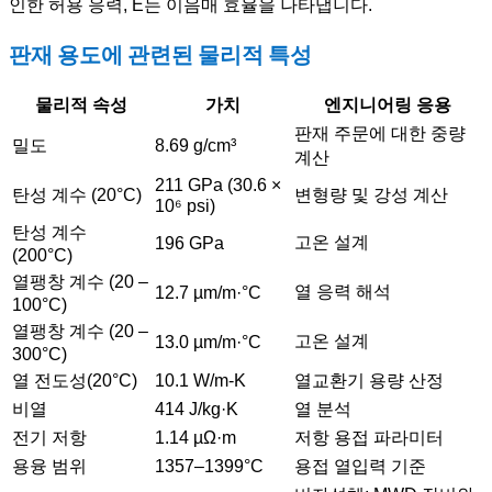
인한 허용 응력, E는 이음매 효율을 나타냅니다.
판재 용도에 관련된 물리적 특성
물리적 속성
가치
엔지니어링 응용
판재 주문에 대한 중량
밀도
8.69 g/cm³
계산
211 GPa (30.6 ×
탄성 계수 (20°C)
변형량 및 강성 계산
10⁶ psi)
탄성 계수
고온 설계
196 GPa
(200°C)
열팽창 계수 (20 –
열 응력 해석
12.7 µm/m·°C
100°C)
열팽창 계수 (20 –
고온 설계
13.0 µm/m·°C
300°C)
열 전도성(20°C)
10.1 W/m-K
열교환기 용량 산정
비열
414 J/kg·K
열 분석
전기 저항
1.14 µΩ·m
저항 용접 파라미터
용융 범위
1357–1399°C
용접 열입력 기준