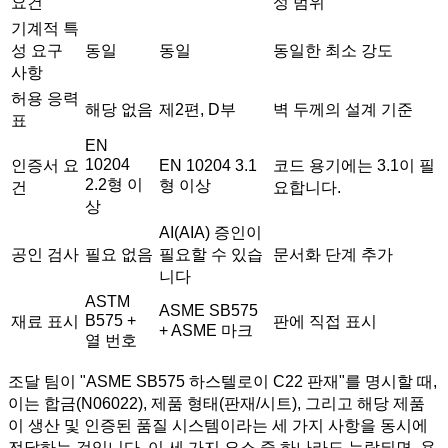
요건
성 범위
기계적 특
성 요구
동일
동일
동일한 최소 강도
사항
허용 응력
해당 없음
제2편, D부
벽 두께의 설계 기준
표
EN
10204
인증서 요
EN 10204 3.1
코드 용기에는 3.1이 필
2.2형 이
형 이상
건
요합니다.
상
AI(AIA) 증인이
공인 검사
필요 없음
필요할 수 있습
문서화 단계 추가
니다
ASTM
ASME SB575
B575 +
재료 표시
판에 직접 표시
+ ASME 마크
열 번호
조달 팀이 "ASME SB575 하스텔로이 C22 판재"를 명시할 때,
이는 합금(N06022), 제품 형태(판재/시트), 그리고 해당 제품
이 생산 및 인증된 품질 시스템이라는 세 가지 사항을 동시에
전달하는 것입니다. 이 세 가지 요소 중 하나라도 누락되면, 용