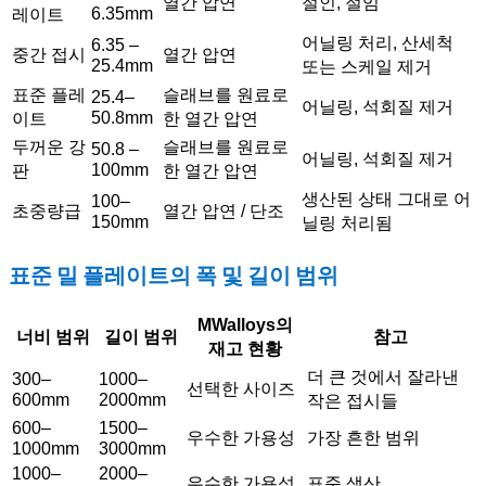
열간 압연
절인, 절임
6.35mm
레이트
어닐링 처리, 산세척
6.35 –
중간 접시
열간 압연
25.4mm
또는 스케일 제거
표준 플레
슬래브를 원료로
25.4–
어닐링, 석회질 제거
50.8mm
이트
한 열간 압연
두꺼운 강
슬래브를 원료로
50.8 –
어닐링, 석회질 제거
100mm
판
한 열간 압연
생산된 상태 그대로 어
100–
초중량급
열간 압연 / 단조
150mm
닐링 처리됨
표준 밀 플레이트의 폭 및 길이 범위
MWalloys의
너비 범위
길이 범위
참고
재고 현황
더 큰 것에서 잘라낸
300–
1000–
선택한 사이즈
600mm
2000mm
작은 접시들
600–
1500–
우수한 가용성
가장 흔한 범위
1000mm
3000mm
1000–
2000–
우수한 가용성
표준 생산