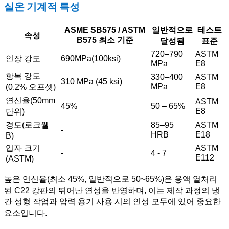
실온 기계적 특성
ASME SB575 / ASTM
일반적으로
테스트
속성
B575 최소 기준
달성됨
표준
720–790
ASTM
인장 강도
690MPa(100ksi)
MPa
E8
항복 강도
330–400
ASTM
310 MPa (45 ksi)
MPa
E8
(0.2% 오프셋)
연신율(50mm
ASTM
45%
50 – 65%
E8
단위)
경도(로크웰
85–95
ASTM
-
HRB
E18
B)
입자 크기
ASTM
-
4 - 7
E112
(ASTM)
높은 연신율(최소 45%, 일반적으로 50~65%)은 용액 열처리
된 C22 강판의 뛰어난 연성을 반영하며, 이는 제작 과정의 냉
간 성형 작업과 압력 용기 사용 시의 인성 모두에 있어 중요한
요소입니다.