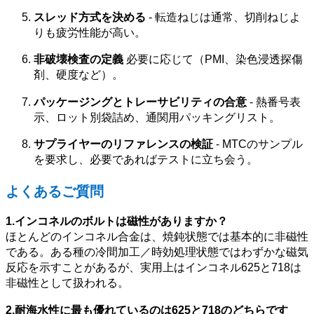
スレッド方式を決める
- 転造ねじは通常、切削ねじよ
りも疲労性能が高い。
非破壊検査の定義
必要に応じて（PMI、染色浸透探傷
剤、硬度など）。
パッケージングとトレーサビリティの合意
- 熱番号表
示、ロット別袋詰め、通関用パッキングリスト。
サプライヤーのリファレンスの検証
- MTCのサンプル
を要求し、必要であればテストに立ち会う。
よくあるご質問
1.インコネルのボルトは磁性がありますか？
ほとんどのインコネル合金は、焼鈍状態では基本的に非磁性
である。ある種の冷間加工／時効処理状態ではわずかな磁気
反応を示すことがあるが、実用上はインコネル625と718は
非磁性として扱われる。
2.耐海水性に最も優れているのは625と718のどちらです