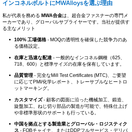
インコネルボルトにMWAlloysを選ぶ理由
私が代表を務める
MWA合金
は、超合金ファスナーの専門メ
ーカーであり、グローバルサプライヤーです。当社が提供す
る主なメリット
100% 工場価格
- MOQの透明性を確保した競争力のあ
る価格設定。
在庫と迅速な配達
- 一般的なインコネル鋼種（625、
718、600）と標準サイズの在庫を保有しています。
品質管理
- 完全なMill Test Certificates (MTC)、ご要望
に応じてPMI/化学レポート、トレーサブルなヒートロ
ットマーキング。
カスタマイズ
- 顧客の図面に沿った機械加工、鍛造、
旋盤加工、ねじ切り部品の製造が可能で、特殊仕上げ
や非標準形状のサポートも行っている。
中国を拠点とする製造業とグローバル・ロジスティク
ス
- FOBチャイナ、またはDDPフルサービス・デリバ