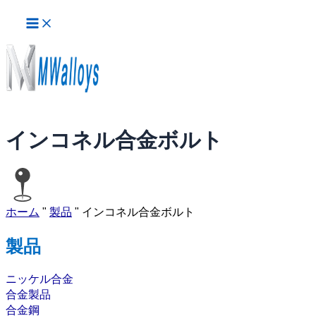
メ
内
イ
容
ン
を
メ
ス
ニ
ュ
キ
ー
ッ
プ
インコネル合金ボルト
ホーム
"
製品
"
インコネル合金ボルト
製品
ニッケル合金
合金製品
合金鋼