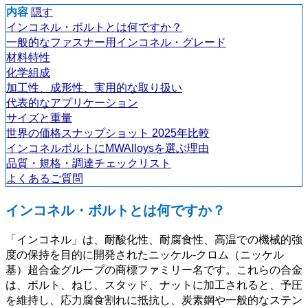
内容
隠す
インコネル・ボルトとは何ですか？
一般的なファスナー用インコネル・グレード
材料特性
化学組成
加工性、成形性、実用的な取り扱い
代表的なアプリケーション
サイズと重量
世界の価格スナップショット 2025年比較
インコネルボルトにMWAlloysを選ぶ理由
品質・規格・調達チェックリスト
よくあるご質問
インコネル・ボルトとは何ですか？
「インコネル」は、耐酸化性、耐腐食性、高温での機械的強
度の保持を目的に開発されたニッケル-クロム（ニッケル
基）超合金グループの商標ファミリー名です。これらの合金
は、ボルト、ねじ、スタッド、ナットに加工されると、予圧
を維持し、応力腐食割れに抵抗し、炭素鋼や一般的なステン