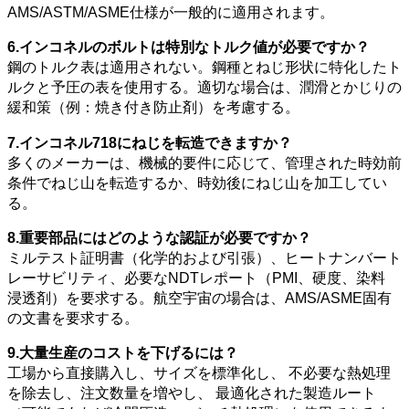
AMS/ASTM/ASME仕様が一般的に適用されます。
6.インコネルのボルトは特別なトルク値が必要ですか？
鋼のトルク表は適用されない。鋼種とねじ形状に特化したト
ルクと予圧の表を使用する。適切な場合は、潤滑とかじりの
緩和策（例：焼き付き防止剤）を考慮する。
7.インコネル718にねじを転造できますか？
多くのメーカーは、機械的要件に応じて、管理された時効前
条件でねじ山を転造するか、時効後にねじ山を加工してい
る。
8.重要部品にはどのような認証が必要ですか？
ミルテスト証明書（化学的および引張）、ヒートナンバート
レーサビリティ、必要なNDTレポート（PMI、硬度、染料
浸透剤）を要求する。航空宇宙の場合は、AMS/ASME固有
の文書を要求する。
9.大量生産のコストを下げるには？
工場から直接購入し、サイズを標準化し、 不必要な熱処理
を除去し、注文数量を増やし、 最適化された製造ルート