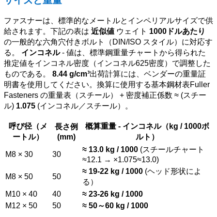
ファスナーは、標準的なメートルとインペリアルサイズで供
給されます。下記の表は
近似値
ウェイト
1000ドルあたり
の一般的な六角穴付きボルト（DIN/ISO スタイル）に対応す
る。
インコネル
- 値は、標準鋼重量チャートから得られた
推定値をインコネル密度（インコネル625密度）で調整した
ものである。
8.44 g/cm³
出荷計算には、ベンダーの重量証
明書を使用してください。換算に使用する基本鋼材表Fuller
Fasteners の重量表（スチール） + 密度補正係数 ≈ (スチー
ル)
1.075
(インコネル／スチール）。
呼び径（メ
概算重量 - インコネル（kg / 1000ボ
長さ例
ートル）
(mm)
ルト）
≈ 13.0 kg / 1000
(スチールチャート
M8 × 30
30
≈12.1 → ×1.075≈13.0)
≈ 19-22 kg / 1000
(ヘッド形状によ
M8 × 50
50
る）
M10 × 40
40
≈ 23-26 kg / 1000
M12 × 50
50
≈ 50～60 kg / 1000