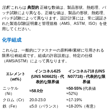
注釈
これらは
典型的
正確な数値は、製品形状、熱処理、バ
ッチ試験により異なる。正確な値は、製品の形状、熱処理、
バッチ試験によって異なります。設計計算には、常に認証さ
れた製造/試験証明書と管理規格（AMS、ASTM、ISO）を使
用してください。
化学組成
これらは、一般的にファスナーの原料棒/素材に引用される
限界/公称組成です。組成の許容誤差は、特定の仕様
（AMS/ASTM）によって異なります。
インコネル625
インコネル718 (UNS
エレメント
(UNS N06625) - 代
N07718) - 代表的な限
（wt%）
表的な限界値
界値
ニッケル
≈50-55%
(代表値
≈58.0分
（Ni）
≈52%)
クロム（Cr）
20.0-23.0
≈17-19%
鉄（Fe）
≤5.0（バランス）
≈18-20%（有意）