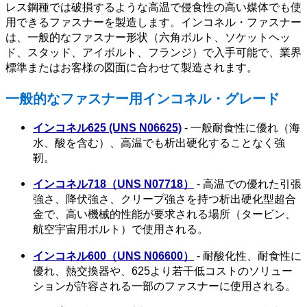
レス鋼種では破損するような高温で侵食性の高い媒体でも使
用できるファスナーを製造します。インコネル・ファスナー
は、一般的なファスナー形状（六角ボルト、ソケットヘッ
ド、スタッド、アイボルト、フランジ）で入手可能で、業界
標準またはお客様の図面に合わせて製造されます。
一般的なファスナー用インコネル・グレード
インコネル625 (UNS N06625)
- 一般耐食性に優れ（海
水、酸を含む）、高温でも析出硬化することなく強
靭。
インコネル718（UNS N07718）
- 高温での優れた引張
強さ、降伏強さ、クリープ強さを持つ析出硬化型超合
金で、高い機械的性能が要求される場所（タービン、
航空宇宙用ボルト）で使用される。
インコネル600（UNS N06600）
- 耐酸化性、耐食性に
優れ、熱交換器や、625より若干低コストのソリュー
ションが許容される一部のファスナーに使用される。