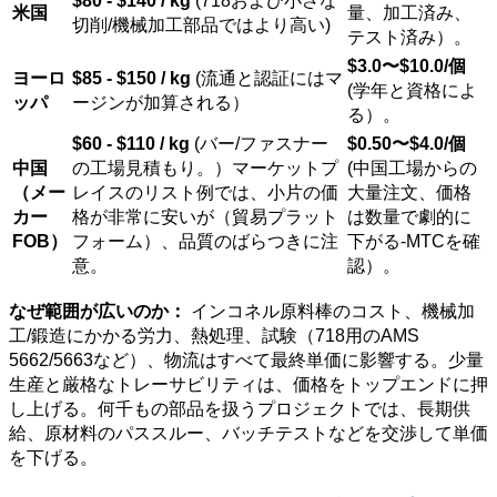
米国
量、加工済み、
切削/機械加工部品ではより高い)
テスト済み）。
$3.0〜$10.0/個
ヨーロ
$85 - $150 / kg
(流通と認証にはマ
(学年と資格によ
ッパ
ージンが加算される）
る）。
$60 - $110 / kg
(バー/ファスナー
$0.50〜$4.0/個
中国
の工場見積もり。）マーケットプ
(中国工場からの
（メー
レイスのリスト例では、小片の価
大量注文、価格
カー
格が非常に安いが（貿易プラット
は数量で劇的に
FOB）
フォーム）、品質のばらつきに注
下がる-MTCを確
意。
認）。
なぜ範囲が広いのか：
インコネル原料棒のコスト、機械加
工/鍛造にかかる労力、熱処理、試験（718用のAMS
5662/5663など）、物流はすべて最終単価に影響する。少量
生産と厳格なトレーサビリティは、価格をトップエンドに押
し上げる。何千もの部品を扱うプロジェクトでは、長期供
給、原材料のパススルー、バッチテストなどを交渉して単価
を下げる。