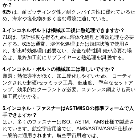
か？
625
は、耐ピッティング性／耐クレバイス性に優れているた
め、海水や塩化物を多く含む環境に適している。
3.インコネルボルトは機械加工後に熱処理できますか？
718は、設計強度を得るために溶体化処理と時効処理を必要
とする。625は通常、溶体化処理または焼鈍状態で使用さ
れ、析出時効処理は必要ない。完全な特性開 発が必要な場
合は、最終加工前にサプライヤーと熱処理を調 整する。
4.インコネル・ボルトの機械加工は難しいですか？
難題：熱伝導率が低く、加工硬化しやすいため、 コーティ
ングされた超硬/セラミック工具、低速度、 堅牢なセットア
ップ、効果的なクーラントが必要。ステンレス鋼よりも高い
加工費がかかる。
5.インコネル・ファスナーはASTM/ISOの標準フォームで入
手できますか？
はい、多くのファスナーはISO、ASTM、AMS仕様で製造さ
れています。航空宇宙用途では、AMS/ASTM/ASME仕様が
一般的に適用されます。航空宇宙用途では、