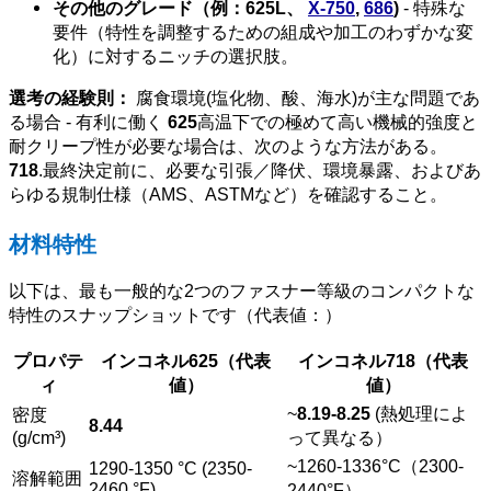
その他のグレード（例：625L、
X-750
,
686
)
- 特殊な
要件（特性を調整するための組成や加工のわずかな変
化）に対するニッチの選択肢。
選考の経験則：
腐食環境(塩化物、酸、海水)が主な問題であ
る場合 - 有利に働く
625
高温下での極めて高い機械的強度と
耐クリープ性が必要な場合は、次のような方法がある。
718
.最終決定前に、必要な引張／降伏、環境暴露、およびあ
らゆる規制仕様（AMS、ASTMなど）を確認すること。
材料特性
以下は、最も一般的な2つのファスナー等級のコンパクトな
特性のスナップショットです（代表値：）
プロパテ
インコネル625（代表
インコネル718（代表
ィ
値）
値）
~
8.19-8.25
(熱処理によ
密度
8.44
(g/cm³)
って異なる）
~1260-1336°C（2300-
1290-1350 °C (2350-
溶解範囲
2460 °F)
2440°F）。