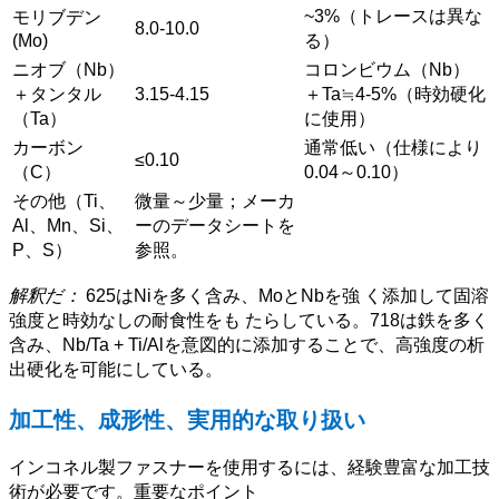
~3%（トレースは異な
モリブデン
8.0-10.0
(Mo)
る）
ニオブ（Nb）
コロンビウム（Nb）
＋タンタル
3.15-4.15
＋Ta≒4-5%（時効硬化
（Ta）
に使用）
カーボン
通常低い（仕様により
≤0.10
（C）
0.04～0.10）
その他（Ti、
微量～少量；メーカ
Al、Mn、Si、
ーのデータシートを
P、S）
参照。
解釈だ：
625はNiを多く含み、MoとNbを強 く添加して固溶
強度と時効なしの耐食性をも たらしている。718は鉄を多く
含み、Nb/Ta + Ti/Alを意図的に添加することで、高強度の析
出硬化を可能にしている。
加工性、成形性、実用的な取り扱い
インコネル製ファスナーを使用するには、経験豊富な加工技
術が必要です。重要なポイント