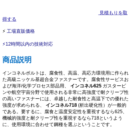
見積もりを取
得する
⚡
工場直販価格
⚡12時間以内の技術対応
商品説明
インコネルボルトは、腐食性、高温、高応力環境用に作られ
た高級ニッケル基超合金ファスナーです。腐食性サービスお
よび海洋/化学プロセス部品用、
インコネル625
ガスタービ
ンや航空宇宙分野で使用される非常に高強度で耐クリープ性
の高いファスナーには、卓越した耐食性と高温下での優れた
強度が求められる、
インコネル718
(析出硬化性）が一般的
である。要するに、腐食と温度安定性を重視するなら625、
機械的強度と耐クリープ性を重視するなら718というよう
に、使用環境に合わせて鋼種を選ぶということです。