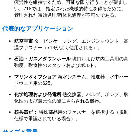
疲労性を維持するため、可能な限り行うことが望まし
い。718では、指定された機械的特性を得るために、
管理された時効処理/溶体化処理が不可欠である。
代表的なアプリケーション
航空宇宙
タービンケーシング、エンジンマウント、高
温ファスナー（718がよく使用される）。
石油・ガス／ダウンホール
坑口および坑内工具用の高
強度、耐食性のスタッドおよびボルト。
マリン＆オフショア
海水システム、推進器、水中ハー
ドウェア用の625。
化学処理および発電所
熱交換器、バルブ、ポンプ、酸
化性および還元性の酸にさらされる機器。
核兵器だ：
特殊部品用のファスナーを選択する（規制
仕様で承認されている場合）。
サイズと重量