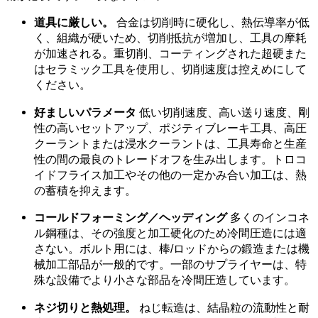
道具に厳しい。
合金は切削時に硬化し、熱伝導率が低
く、組織が硬いため、切削抵抗が増加し、工具の摩耗
が加速される。重切削、コーティングされた超硬また
はセラミック工具を使用し、切削速度は控えめにして
ください。
好ましいパラメータ
低い切削速度、高い送り速度、剛
性の高いセットアップ、ポジティブレーキ工具、高圧
クーラントまたは浸水クーラントは、工具寿命と生産
性の間の最良のトレードオフを生み出します。トロコ
イドフライス加工やその他の一定かみ合い加工は、熱
の蓄積を抑えます。
コールドフォーミング／ヘッディング
多くのインコネ
ル鋼種は、その強度と加工硬化のため冷間圧造には適
さない。ボルト用には、棒/ロッドからの鍛造または機
械加工部品が一般的です。一部のサプライヤーは、特
殊な設備でより小さな部品を冷間圧造しています。
ネジ切りと熱処理。
ねじ転造は、結晶粒の流動性と耐