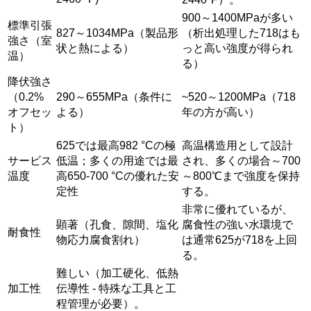
900～1400MPaが多い
標準引張
827～1034MPa（製品形
（析出処理した718はも
強さ（室
状と熱による）
っと高い強度が得られ
温）
る）
降伏強さ
（0.2%
290～655MPa（条件に
~520～1200MPa（718
オフセッ
よる）
年の方が高い）
ト）
625では最高982 °Cの極
高温構造用として設計
サービス
低温；多くの用途では最
され、多くの場合～700
温度
高650-700 °Cの優れた安
～800℃まで強度を保持
定性
する。
非常に優れているが、
顕著（孔食、隙間、塩化
腐食性の強い水環境で
耐食性
物応力腐食割れ）
は通常625が718を上回
る。
難しい（加工硬化、低熱
加工性
伝導性 - 特殊な工具と工
程管理が必要）。