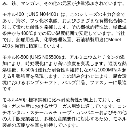
み、鉄、マンガン、その他の元素が少量添加されています。
モネル400（UNS N04400）は、このシリーズの主力合金で
あり、海水、フッ化水素酸、およびさまざまな有機化合物に
対して優れた耐性を発揮します。その機械的特性は、極低温
条件から480℃までの広い温度範囲で安定しています。当社
では、船舶用金具、化学処理装置、石油精製用途にMonel
400を頻繁に指定しています。
モネルK-500 (UNS N05500)は、アルミニウムとチタンの添
加により、時効硬化により高い強度を実現します。適切な熱
処理後、K-500は優れた耐食性を維持しながら1000MPaを超
える引張強度を発現します。この組み合わせにより、腐食環
境におけるポンプシャフト、バルブ部品、ファスナーに最適
です。
モネル450は標準鋼種に比べ耐硫黄性が向上しており、石
油・ガス生産におけるサワーガス用途に適しています。コン
チネンタル・スチール＆チューブ・カンパニーおよびその他
の大手販売業者は、多様な産業要件に対応するため、モネル
製品の広範な在庫を維持しています。