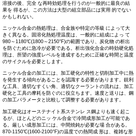
溶接の後、完全 な再時効処理を行うのが一般的に最良の結
果を 得るが、この方法は大型の組立部品には実用 的でない
かもしれない。
ニッケル合金の熱処理は、合金族や特定の等級 によって大
きく異なる。固溶化熱処理温度は、一般的に組成によっ て
980～1180℃(1800～2150°F)の範囲であり、炭化物 の析出
を防ぐために急冷が必要である。析出強化合金の時効硬化処
理は、所望の強度レベルを達成するために正確な時間と温度
のサイクルを必要とします。
ニッケル合金の加工には、加工硬化の特性と切削加工中に熱
を発生する傾向があることを認識する必要があります。鋭利
な工具、適切なすくい角、適切なクーラントの流れは、加工
硬化と工具の摩耗を防ぐのに役立ちます。速度と送りは、鋼
の加工パラメータと比較して調整する必要があります。
加工硬化はオーステナイト系ステンレ ス鋼よりも速く起こ
るが、ほとんどのニッ ケル合金で冷間成形加工が可能であ
る。厳しい成形加工には、中間焼鈍が必要な場 合がある。
870-1150℃(1600-2100°F)の温度での熱間成 形は、複雑な形