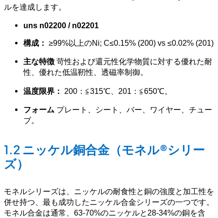
ルを達成します。
uns n02200 / n02201
構成：
≥99%以上のNi; C≤0.15% (200) vs ≤0.02% (201)
主な特徴
苛性および還元性化学物質に対する優れた耐
性、優れた低温靭性、透磁率制御。
温度限界：
200：≦315℃、201：≦650℃。
フォーム
プレート、シート、バー、ワイヤー、チュー
ブ。
1.2 ニッケル銅合金（モネル®シリー
ズ）
モネルシリーズは、ニッケルの耐食性と銅の強度と加工性を
併せ持つ、最も成功したニッケル合金シリーズの一つです。
モネル合金は通常、63-70%のニッケルと28-34%の銅を含