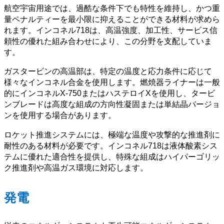
航空宇宙用途では、過酷な条件下でも特性を維持し、かつ重
量ペナルティーを最小限に抑えることができる材料が求めら
れます。インコネル718は、高温強度、加工性、サービス信
頼性の優れた組み合わせにより、この分野を支配していま
す。
ガスタービンの高温部は、特定の温度と応力条件に応じて
様々なインコネル合金を使用します。燃焼器ライナーは一般
的にインコネルX-750またはハステロイXを使用し、タービ
ンブレードは高度な組成の方向性凝固または単結晶バージョ
ンを使用する場合があります。
ロケット推進システムには、極端な温度や攻撃的な推進剤に
耐性のある材料が必要です。インコネル718は液体酸素シス
テムに優れた適合性を提供し、特殊な組成はハイパーゴリッ
ク推進剤や高温ガス環境に対応します。
発電