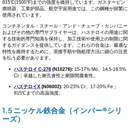
815℃(1500°F)までの強度を維持しています。ガスタービン
燃焼器、工業炉部品、航空宇宙用途では、この鋼種が頻繁に
使用されています。
コンチネンタル・スチール・アンド・チューブ・カンパニー
およびその他の専門サプライヤーは、ハステロイの用途に関
する技術的専門知識を保持し、加工技術や使用上の制限に関
するガイダンスを提供しています。これらの合金は、最適な
特性を維持するために、溶接手順や熱処理方法に細心の注意
を払う必要があります。
ハステロイ C-276
(N10276):
15-17% Mo、14.5-16.5%
Cr；卓越した耐孔食性と耐隙間腐食性。
ハステロイX
(N06002):
20-23% Cr、17-20% Fe；
815℃までの高温強度。
1.5 ニッケル鉄合金（インバー®シリ
ーズ）