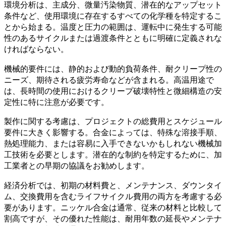
環境分析は、主成分、微量汚染物質、潜在的なアップセット
条件など、使用環境に存在するすべての化学種を特定するこ
とから始まる。温度と圧力の範囲は、運転中に発生する可能
性のあるサイクルまたは過渡条件とともに明確に定義されな
ければならない。
機械的要件には、静的および動的負荷条件、耐クリープ性の
ニーズ、期待される疲労寿命などが含まれる。高温用途で
は、長時間の使用におけるクリープ破壊特性と微細構造の安
定性に特に注意が必要です。
製作に関する考慮は、プロジェクトの総費用とスケジュール
要件に大きく影響する。合金によっては、特殊な溶接手順、
熱処理能力、または容易に入手できないかもしれない機械加
工技術を必要とします。潜在的な制約を特定するために、加
工業者との早期の協議をお勧めします。
経済分析では、初期の材料費と、メンテナンス、ダウンタイ
ム、交換費用を含むライフサイクル費用の両方を考慮する必
要があります。ニッケル合金は通常、従来の材料と比較して
割高ですが、その優れた性能は、耐用年数の延長やメンテナ