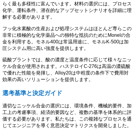
らく最も多様性に富んでいます。材料の選択には、プロセス
化学、運転条件、潜在的なアップセットシナリオを詳細に理
解する必要があります。
フッ化水素酸の生産および処理システムはほとんど専らこの
非常に積極的な化学薬品への独特な抵抗のためにMonelの合
金を利用する。モネル400は常温用途に、モネルK-500は加
圧システム用に高い強度を提供します。
硫酸プラントでは、酸の濃度と温度条件に応じて様々なニッ
ケル合金が使用されます。ハステロイC-276は高温の濃硫酸
で優れた性能を発揮し、Alloy20は中程度の条件下で費用対
効果の高いソリューションを提供します。
選考基準と決定ガイド
適切なニッケル合金の選択には、環境条件、機械的要件、加
工上の考慮事項、経済的要因など、複数の基準を体系的に評
価する必要があります。私たちは、この複雑なプロセスを通
じてエンジニアを導く意思決定マトリクスを開発しました。