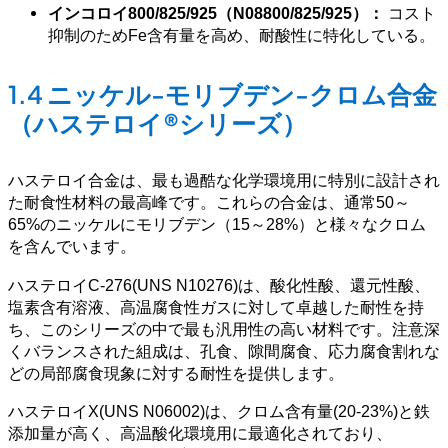
インコロイ800/825/925（N08800/825/925）：
コスト
抑制のためFe含有量を高め、耐酸性に特化している。
1.4 ニッケル-モリブデン-クロム合金
（ハステロイ®シリーズ）
ハステロイ合金は、最も過酷な化学環境用に特別に設計され
た耐食性材料の最高峰です。これらの合金は、通常50～
65%のニッケルにモリブデン（15～28%）と様々なクロム
を含んでいます。
ハステロイC-276(UNS N10276)は、酸化性酸、還元性酸、
塩素含有溶液、高温腐食性ガスに対して卓越した耐性を持
ち、このシリーズの中で最も汎用性の高い材料です。注意深
くバランスされた組成は、孔食、隙間腐食、応力腐食割れな
どの局部腐食現象に対する耐性を提供します。
ハステロイX(UNS N06002)は、クロム含有量(20-23%)と鉄
添加量が高く、高温酸化環境用に最適化されており、