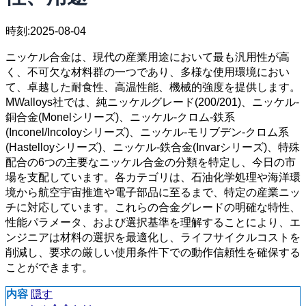
時刻:2025-08-04
ニッケル合金は、現代の産業用途において最も汎用性が高
く、不可欠な材料群の一つであり、多様な使用環境におい
て、卓越した耐食性、高温性能、機械的強度を提供します。
MWalloys社では、純ニッケルグレード(200/201)、ニッケル-
銅合金(Monelシリーズ)、ニッケル-クロム-鉄系
(Inconel/Incoloyシリーズ)、ニッケル-モリブデン-クロム系
(Hastelloyシリーズ)、ニッケル-鉄合金(Invarシリーズ)、特殊
配合の6つの主要なニッケル合金の分類を特定し、今日の市
場を支配しています。各カテゴリは、石油化学処理や海洋環
境から航空宇宙推進や電子部品に至るまで、特定の産業ニッ
チに対応しています。これらの合金グレードの明確な特性、
性能パラメータ、および選択基準を理解することにより、エ
ンジニアは材料の選択を最適化し、ライフサイクルコストを
削減し、要求の厳しい使用条件下での動作信頼性を確保する
ことができます。
内容
隠す