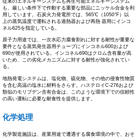
従来のエネルギーシステムも再生可能エネルギーシステム
も、厳しい条件下で作動する重要な部品にニッケル合金を利
用しています。石炭火力発電所では、565℃（1050°F）以
上の蒸気温度で運転される過熱器および再熱 器用にインコ
ネル625を指定している。
原子力用途では、一次水応力腐食割れに対する耐性が重要な
要件となる蒸気発生器用チューブにインコネル600および
690が使用されている。インコネル690はクロム含有量が高
いため、この劣化メカニズムに対する耐性が強化されてい
る。
地熱発電システムは、塩化物、硫化物、その他の侵食性物質
を含む高温の塩水に材料をさらす。ハステロイC-276および
類似のモリブデン含有合金は、このような環境下での信頼性
の高い運転に必要な耐食性を提供します。
化学処理
化学製造施設は、産業用途で遭遇する腐食環境の中で、おそ