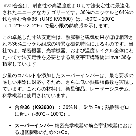
Invar合金は、耐食性や高温強度よりも寸法安定性に最適化
されたユニークなカテゴリーです。36%のニッケルと64%の
鉄を含む合金36（UNS K93600）は、-80℃～100℃
（-112°F～212°F）で最小限の熱膨張を示します。
この卓越した寸法安定性は、熱膨張と磁気効果がほぼ相殺さ
れる36%ニッケル組成の特異な磁気特性によるものです。当
社では、精密機器、光学機器、および温度サイクル全体にわ
たって寸法安定性を必要とする航空宇宙構造物にInvar 36を
指定しています。
少量のコバルトを添加したスーパーインバーは、最も要求の
厳しい用途に対応するため、さらに低い熱膨張係数を実現し
ています。これらの材料は、衛星部品、レーザーシステム、
科学機器に使用されています。
合金36（K93600）：
36% Ni、64% Fe；熱膨張ゼロ
に近い（-80℃～100℃）。
スーパーインバー
精密光学機器や航空宇宙機器におけ
る超低膨張のための+Co。