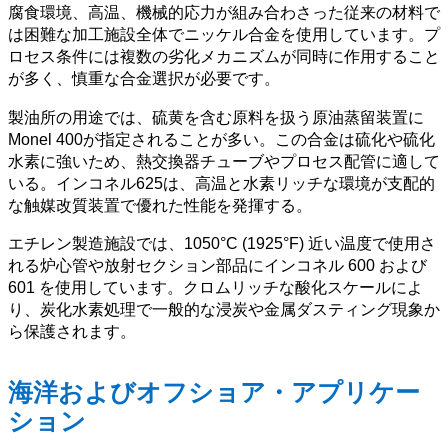
腐食環境、高温、機械的応力が組み合わさった従来の材料で
は困難な加工施設全体でニッケル合金を使用しています。プ
ロセス条件には複数の劣化メカニズムが同時に作用すること
が多く、慎重な合金選択が必要です。
製油所の用途では、硫黄を含む原料を扱う原油蒸留装置に
Monel 400が指定されることが多い。この合金は硫化や硫化
水素に強いため、熱交換器チューブやプロセス配管に適して
いる。インコネル625は、高温と水素リッチな環境が支配的
な触媒改質装置で優れた性能を発揮する。
エチレン製造施設では、1050°C (1925°F) 近い温度で使用さ
れる炉心管や放射セクション部品にインコネル 600 および
601 を使用しています。クロムリッチな酸化スケールによ
り、炭化水素処理で一般的な浸炭や金属ダスティング現象か
ら保護されます。
海洋およびオフショア・アプリケー
ション