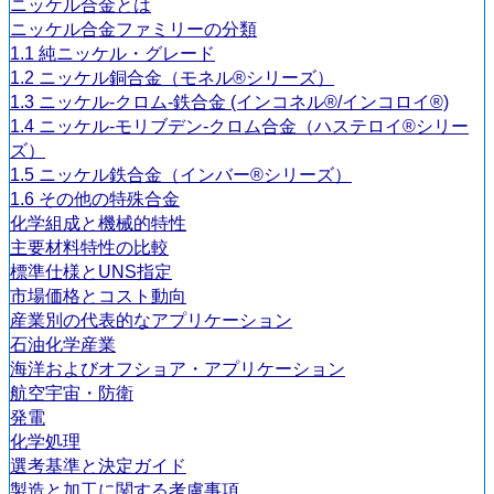
ニッケル合金とは
ニッケル合金ファミリーの分類
1.1 純ニッケル・グレード
1.2 ニッケル銅合金（モネル®シリーズ）
1.3 ニッケル-クロム-鉄合金 (インコネル®/インコロイ®)
1.4 ニッケル-モリブデン-クロム合金（ハステロイ®シリー
ズ）
1.5 ニッケル鉄合金（インバー®シリーズ）
1.6 その他の特殊合金
化学組成と機械的特性
主要材料特性の比較
標準仕様とUNS指定
市場価格とコスト動向
産業別の代表的なアプリケーション
石油化学産業
海洋およびオフショア・アプリケーション
航空宇宙・防衛
発電
化学処理
選考基準と決定ガイド
製造と加工に関する考慮事項