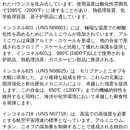
れたバランスを生み出しています。使用温度は酸化性雰囲気
で1095℃（2000°F）に達することがあり、熱処理装置、化
学処理容器、原子炉部品に適しています。
インコネル601（UNS N06601）には、極端な温度での耐酸
化性を高めるためにアルミニウムが添加されています。アル
ミニウムは保護アルミナ・スケールを形成し、他の合金で形
成されるクロミア・スケールと比較して優れた保護を提供し
ます。インコネル601は、980℃ (1800°F)以上で使用される
炉部品、熱処理治具、ガスタービン部品に推奨される。
インコネル625（UNS N06625）は、モリブデンとニオブを
大幅に添加した、より複雑な組成を持つ。これらの元素は、
固溶強化と析出硬化メカニズムにより、卓越した強度を提供
します。この合金は、650℃（1200°F）までの機械的特性を
維持すると同時に、海洋や化学環境において卓越した耐食性
を発揮します。
インコネル718（UNS N07718）は、高温での高強度を必要
とする航空宇宙用途の標準となっています。アルミニウム、
チタン、ニオブの添加量を制御することで達成される独自の