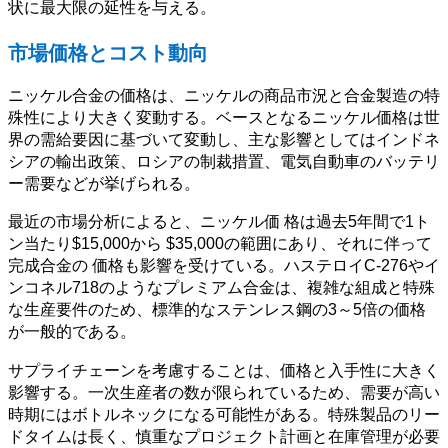
状に最大限の延性を与える。
市場価格とコスト動向
ニッケル合金の価格は、ニッケルの商品市況と合金製造の特
殊性により大きく変動する。ベースとなるニッケル価格は世
界の需給要因に基づいて変動し、主な影響としてはインドネ
シアの輸出政策、ロシアの制裁措置、電気自動車のバッテリ
ー需要などが挙げられる。
最近の市場分析によると、ニッケル価 格は過去5年間で1ト
ン当たり$15,000から $35,000の範囲にあり、それに伴って
完成合金の 価格も影響を受けている。ハステロイC-276やイ
ンコネル718のようなプレミアム合金は、複雑な組成と特殊
な生産要件のため、標準的なステンレス鋼の3～5倍の価格
が一般的である。
サプライチェーンを考慮することは、価格と入手性に大きく
影響する。一次生産者の数が限られているため、需要が高い
時期にはボトルネックになる可能性がある。特殊製品のリー
ドタイムは長く、慎重なプロジェクト計画と在庫管理が必要