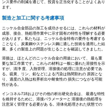
ンス要件の削減を通じて、投資を正当化することがよくあり
ます。
製造と加工に関する考慮事項
ニッケル合金部品の加工を成功させるには、これらの材料が
成形、接合、熱処理作業中に示す固有の特性を理解する必要
があります。私たちは、ニッケル合金特有の要件を考慮する
ことなく、炭素鋼やステンレス鋼に適した技術を適用した結
果、多くの製造上の問題が生じることを確認してきました。
溶接は、ほとんどのニッケル合金の用途において、 最も重
要な加工作業です。これらの材料は一般に優れた溶接性を示
すが、清浄 度、入熱管理、溶接後の処理に注意が必要であ
る。硫黄、リン、鉛などによる汚染は熱間割れの 原因とな
り、過度の入熱は粒界析出や耐食性の 損失につながる可能
性がある。
インコネル718およびその他の析出硬化合金は、 最適な特性
を維持するために、溶接パラメーターと 溶接後の熱処理を
注意深く管理する必要があ る。溶体化処理された状態での