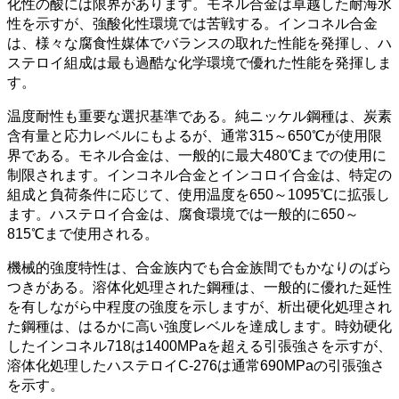
化性の酸には限界があります。モネル合金は卓越した耐海水
性を示すが、強酸化性環境では苦戦する。インコネル合金
は、様々な腐食性媒体でバランスの取れた性能を発揮し、ハ
ステロイ組成は最も過酷な化学環境で優れた性能を発揮しま
す。
温度耐性も重要な選択基準である。純ニッケル鋼種は、炭素
含有量と応力レベルにもよるが、通常315～650℃が使用限
界である。モネル合金は、一般的に最大480℃までの使用に
制限されます。インコネル合金とインコロイ合金は、特定の
組成と負荷条件に応じて、使用温度を650～1095℃に拡張し
ます。ハステロイ合金は、腐食環境では一般的に650～
815℃まで使用される。
機械的強度特性は、合金族内でも合金族間でもかなりのばら
つきがある。溶体化処理された鋼種は、一般的に優れた延性
を有しながら中程度の強度を示しますが、析出硬化処理され
た鋼種は、はるかに高い強度レベルを達成します。時効硬化
したインコネル718は1400MPaを超える引張強さを示すが、
溶体化処理したハステロイC-276は通常690MPaの引張強さ
を示す。