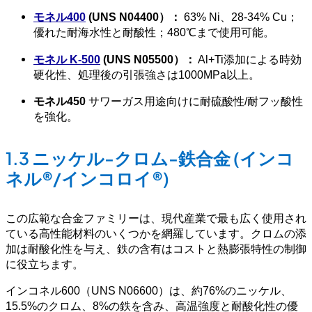
モネル400
(UNS N04400）：
63% Ni、28-34% Cu；
優れた耐海水性と耐酸性；480℃まで使用可能。
モネル K-500
(UNS N05500）：
Al+Ti添加による時効
硬化性、処理後の引張強さは1000MPa以上。
モネル450
サワーガス用途向けに耐硫酸性/耐フッ酸性
を強化。
1.3 ニッケル-クロム-鉄合金 (インコ
ネル®/インコロイ®)
この広範な合金ファミリーは、現代産業で最も広く使用され
ている高性能材料のいくつかを網羅しています。クロムの添
加は耐酸化性を与え、鉄の含有はコストと熱膨張特性の制御
に役立ちます。
インコネル600（UNS N06600）は、約76%のニッケル、
15.5%のクロム、8%の鉄を含み、高温強度と耐酸化性の優