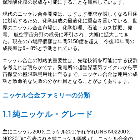
保護酸化膜の形成を可能にすることを観察しています。
現代のニッケル合金開発は、ますます要求が厳しくなる用途
に対応するため、化学組成の最適化に重点を置いている。世
界のニッケル合金市場は、化学処理、石油・ガス採掘、発
電、 航空宇宙分野の成長に牽引され、大幅に拡大してき
た。現在の市場評価額は年間$150億を超え、今後10年間の
成長率は6～8%と予測されている。
ニッケル合金の戦略的重要性は、先端技術を可能にする役割
を考えれば明らかです。発電所の超臨界蒸気サイクルから宇
宙探査の極限環境用途に至るまで、ニッケル合金は運用の成
功と致命的な失敗の分かれ目となることがよくあります。
ニッケル合金ファミリーの分類
1.1 純ニッケル・グレード
主にニッケル200とニッケル201(それぞれUNS N02200と
N02201)に代表される純ニッケル等級 は、ニッケル合金の