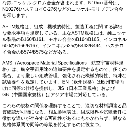
な鉄-ニッケル-クロム合金が含まれます。N10xxx番号は、
N10276(ハステロイC-276)などのニッケル-モリブデン合金
を示します。
ASTM規格は、組成、機械的特性、製造工程に関 する詳細
な要求事項を規定している。主なASTM規格には、純ニッケ
ル製品のB160/B161、モネル合金のB164/B165、インコネル
600のB166/B167、インコネル625のB443/B444、ハステロ
イ合金のB574/B575などがある。
AMS（Aerospace Material Specifications：航空宇宙材料規
格）は、航空宇宙用途の追加要件を規定するもので、多くの
場合、より厳しい組成管理、強化された機械的特性、特殊な
試験要件を規定しています。EN（欧州規格）は欧州市場向
けに同等の仕様を提供し、JIS（日本工業規格）および
GB（中国国家規格）はアジア市場に対応している。
これらの規格の関係を理解することで、適切な材料調達と品
質確認が可能になる。相互参照表は、組成限界や試験要件に
微妙な違いが存在する可能性があるにもかかわらず、異なる
規格体系間で同等の等級を特定するのに役立つ。