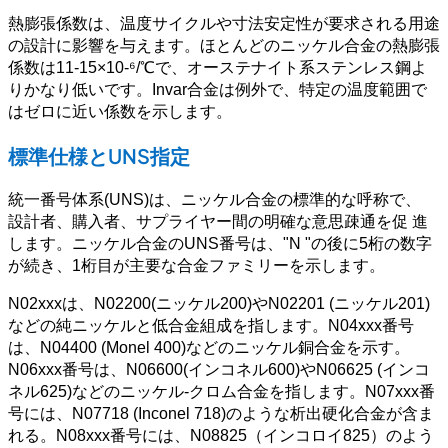
熱膨張係数は、温度サイクルや寸法安定性が要求される用途
の設計に影響を与えます。ほとんどのニッケル合金の熱膨張
係数は11-15×10-⁶/℃で、オーステナイト系ステンレス鋼よ
りかなり低いです。Invar合金は例外で、特定の温度範囲で
はゼロに近い係数を示します。
標準仕様とUNS指定
統一番号体系(UNS)は、ニッケル合金の標準的な呼称で、
設計者、購入者、サプライヤー間の明確な意思疎通を促 進
します。ニッケル合金のUNS番号は、"N "の後に5桁の数字
が続き、1桁目が主要な合金ファミリーを示します。
N02xxxは、N02200(ニッケル200)やN02201 (ニッケル201)
などの純ニッケルと低合金組成を指します。N04xxx番号
は、N04400 (Monel 400)などのニッケル銅合金を示す。
N06xxx番号は、N06600(インコネル600)やN06625 (インコ
ネル625)などのニッケル-クロム合金を指します。N07xxx番
号には、N07718 (Inconel 718)のような析出硬化合金が含ま
れる。N08xxx番号には、N08825（インコロイ825）のよう