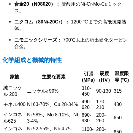
合金20（N08020）：
硫酸用のNi-Cr-Mo-Cuミック
ス。
ニクロム（80Ni-20Cr）：
1200 °Cまでの高抵抗発熱
体。
ニモニックシリーズ：
700℃以上の析出硬化タービン
合金。
化学組成と機械的特性
硬度
温度限
引張
家族
主要な要素
(MPa)
（HV）
界 (°C)
純ニッケ
310-
ニッケル≧99%
90-130
315
450
ル 200
490-
170-
モネル400
Ni 63-70%、Cu 28-34%
480
620
210
インコネ
Ni 58%、Mo 8-10%、Nb
690-
200-
650
930
260
ル625
3-4%
インコネ
Ni 52-55%、Nb 4.75-
1100-
280-
650