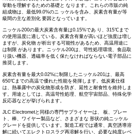
挙動を理解するための基礎と なります。これらの市販の純
組成物は、最低99.0%のニ ッケルを含み、炭素含有量が等
級間の主な差別化 要因となっています。
ニッケル200の最大炭素含有量は0.15%であ り、315℃まで
の使用温度に適している。炭素含有量が高いほど強度は増し
ますが、炭化物 が析出する可能性があるため、高温用途に
は制限 があります。ニッケル200は、苛性処理環境、食品取
り扱い機器、透磁率を低く保たなければならない電子部品に
推奨します。
炭素含有量を最大0.02%に制限したニッケル201は、最高
650℃までの高温で優れた性能を発揮します。低炭素仕様
は、熱暴露中の炭化物形成を防ぎ、延性と耐食性を維持しま
す。用途としては、高温苛性処理、航空宇宙部品、特殊化学
反応器などが挙げられます。
JLC Electrometと同様の専門サプライヤーは、 板、プレー
ト、棒、ワイヤー製品など、さまざまな 形状の純ニッケル
グレードを提供しています。製造工程では通常、真空誘導溶
解に続いてエレクトロスラグ再溶解を行い、必要な純度レベ