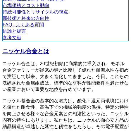
市場価格とコスト動向
持続可能性とリサイクルの視点
新技術と将来の方向性
FAQ - よくある質問
結論と提言
参考文献
ニッケル合金とは
ニッケル合金は、20世紀初頭に商業的に導入され、モネル
合金ファミリーが従来の鋼と比較して優れた耐海水性を初め
て実証して以来、大きく進化してきました。今日、これらの
洗練された金属組成は、標準的な材料が性能要件を満たせな
い産業において重要な地位を占めています。
ニッケル基合金の基本的な魅力は、酸化・還元両環境におけ
る優れた耐食性、高温下での機械的強度の保持、特定の特性
を向上させる様々な合金元素との相溶性といった、ニッケル
固有の特性にあります。私たちは、ニッケルの面心立方晶の
結晶構造が卓越した延性と靭性をもたらし、その電子配置が