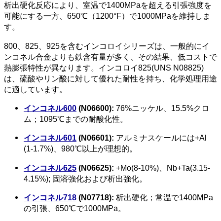
析出硬化反応により、室温で1400MPaを超える引張強度を
可能にする一方、650℃（1200°F）で1000MPaを維持しま
す。
800、825、925を含むインコロイシリーズは、一般的にイ
ンコネル合金よりも鉄含有量が多く、その結果、低コストで
熱膨張特性が異なります。インコロイ825(UNS N08825)
は、硫酸やリン酸に対して優れた耐性を持ち、化学処理用途
に適しています。
インコネル600
(N06600):
76%ニッケル、15.5%クロ
ム；1095℃までの耐酸化性。
インコネル601
(N06601):
アルミナスケールには+Al
(1-1.7%)、980℃以上が理想的。
インコネル625
(N06625):
+Mo(8-10%)、Nb+Ta(3.15-
4.15%); 固溶強化および析出強化。
インコネル718
(N07718):
析出硬化；常温で1400MPa
の引張、650℃で1000MPa。