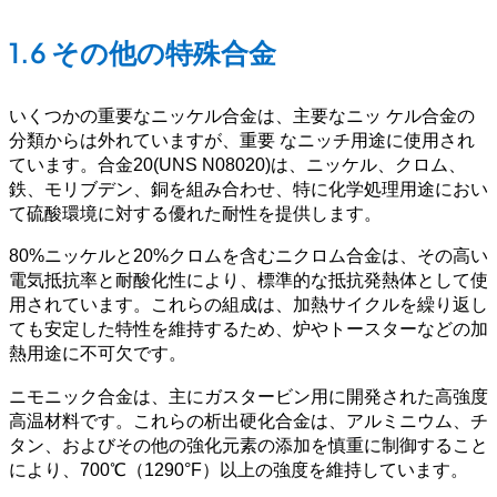
1.6 その他の特殊合金
いくつかの重要なニッケル合金は、主要なニッ ケル合金の
分類からは外れていますが、重要 なニッチ用途に使用され
ています。合金20(UNS N08020)は、ニッケル、クロム、
鉄、モリブデン、銅を組み合わせ、特に化学処理用途におい
て硫酸環境に対する優れた耐性を提供します。
80%ニッケルと20%クロムを含むニクロム合金は、その高い
電気抵抗率と耐酸化性により、標準的な抵抗発熱体として使
用されています。これらの組成は、加熱サイクルを繰り返し
ても安定した特性を維持するため、炉やトースターなどの加
熱用途に不可欠です。
ニモニック合金は、主にガスタービン用に開発された高強度
高温材料です。これらの析出硬化合金は、アルミニウム、チ
タン、およびその他の強化元素の添加を慎重に制御すること
により、700℃（1290°F）以上の強度を維持しています。