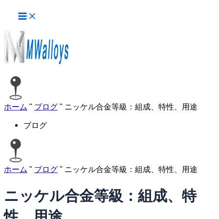
メ
内
イ
容
ン
を
メ
ス
ニ
ュ
キ
ー
ッ
プ
ホーム
"
ブログ
"
ニッケル合金等級：組成、特性、用途
ブログ
ホーム
"
ブログ
"
ニッケル合金等級：組成、特性、用途
ニッケル合金等級：組成、特
性、用途