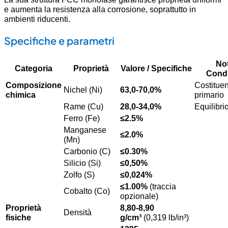
e aumenta la resistenza alla corrosione, soprattutto in
ambienti riducenti.
Specifiche e parametri
Not
Categoria
Proprietà
Valore / Specifiche
Condi
Composizione
Costitue
Nichel (Ni)
63,0-70,0%
chimica
primario
Rame (Cu)
28,0-34,0%
Equilibri
Ferro (Fe)
≤2.5%
Manganese
≤2.0%
(Mn)
Carbonio (C)
≤0.30%
Silicio (Si)
≤0,50%
Zolfo (S)
≤0,024%
≤1.00%
(traccia
Cobalto (Co)
opzionale)
Proprietà
8,80-8,90
Densità
fisiche
g/cm³
(0,319 lb/in³)