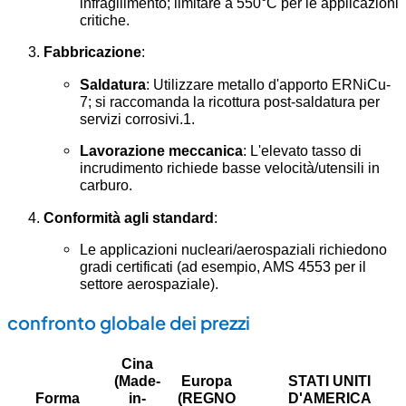
infragilimento; limitare a 550°C per le applicazioni
critiche.
Fabbricazione
:
Saldatura
: Utilizzare metallo d'apporto ERNiCu-
7; si raccomanda la ricottura post-saldatura per
servizi corrosivi.
1
.
Lavorazione meccanica
: L'elevato tasso di
incrudimento richiede basse velocità/utensili in
carburo.
Conformità agli standard
:
Le applicazioni nucleari/aerospaziali richiedono
gradi certificati (ad esempio, AMS 4553 per il
settore aerospaziale).
confronto globale dei prezzi
Cina
(Made-
Europa
STATI UNITI
Forma
in-
(REGNO
D'AMERICA