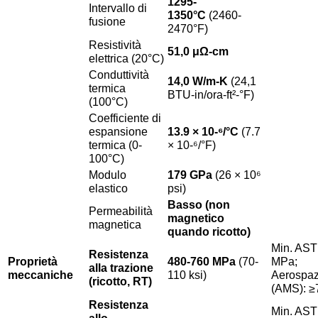
1295-
Intervallo di
1350°C
(2460-
fusione
2470°F)
Resistività
51,0 μΩ-cm
elettrica (20°C)
Conduttività
14,0 W/m-K
(24,1
termica
BTU-in/ora-ft²-°F)
(100°C)
Coefficiente di
espansione
13.9 × 10-⁶/°C
(7.7
termica (0-
× 10-⁶/°F)
100°C)
Modulo
179 GPa
(26 × 10⁶
elastico
psi)
Basso (non
Permeabilità
magnetico
magnetica
quando ricotto)
Min. AST
Resistenza
Proprietà
480-760 MPa
(70-
MPa;
alla trazione
meccaniche
110 ksi)
Aerospaz
(ricotto, RT)
(AMS): 
Resistenza
Min. AST
allo