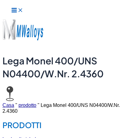
Menu
Vai
principale
al
contenuto
Lega Monel 400/UNS
N04400/W.Nr. 2.4360
Casa
"
prodotto
"
Lega Monel 400/UNS N04400/W.Nr.
2.4360
PRODOTTI