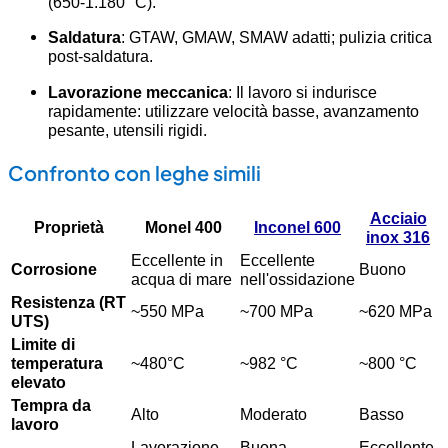
(650-1.180 °C).
Saldatura
: GTAW, GMAW, SMAW adatti; pulizia critica
post-saldatura.
Lavorazione meccanica
: Il lavoro si indurisce
rapidamente: utilizzare velocità basse, avanzamento
pesante, utensili rigidi.
Confronto con leghe simili
Acciaio
Proprietà
Monel 400
Inconel 600
inox 316
Eccellente in
Eccellente
Corrosione
Buono
acqua di mare
nell'ossidazione
Resistenza (RT
~550 MPa
~700 MPa
~620 MPa
UTS)
Limite di
temperatura
~480°C
~982 °C
~800 °C
elevato
Tempra da
Alto
Moderato
Basso
lavoro
Lavorazione
Buona
Eccellente