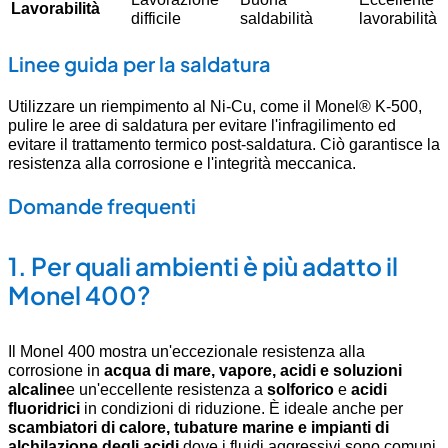
Lavorabilità
difficile
saldabilità
lavorabilità
Linee guida per la saldatura
Utilizzare un riempimento al Ni-Cu, come il Monel® K-500,
pulire le aree di saldatura per evitare l'infragilimento ed
evitare il trattamento termico post-saldatura. Ciò garantisce la
resistenza alla corrosione e l'integrità meccanica.
Domande frequenti
1.
Per quali ambienti è più adatto il
Monel 400?
Il Monel 400 mostra un'eccezionale resistenza alla
corrosione in
acqua di mare, vapore, acidi e soluzioni
alcaline
e un'eccellente resistenza a
solforico
e
acidi
fluoridrici
in condizioni di riduzione
.
È ideale anche per
scambiatori di calore, tubature marine e impianti di
alchilazione degli acidi
dove i fluidi aggressivi sono comuni
.