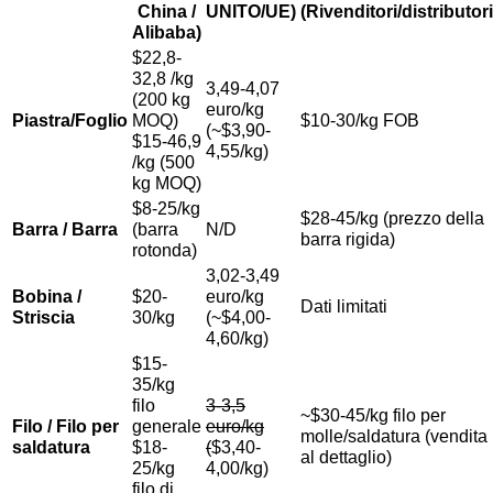
China /
UNITO/UE)
(Rivenditori/distributori
Alibaba)
$
22,8-
32,8 /kg
3,49-4,07
(200 kg
euro/kg
Piastra/Foglio
MOQ)
$
10-30/kg FOB
(~$
3,90-
$
15-46,9
4,55/kg)
/kg (500
kg MOQ)
$
8-25/kg
$
28-45/kg (prezzo della
Barra / Barra
(barra
N/D
barra rigida)
rotonda)
3,02-3,49
Bobina /
$
20-
euro/kg
Dati limitati
Striscia
30/kg
(~$
4,00-
4,60/kg)
$
15-
35/kg
filo
3-3,5
~$
30-45/kg filo per
Filo / Filo per
generale
euro/kg
molle/saldatura (vendita
saldatura
$
18-
(
$
3,40-
al dettaglio)
25/kg
4,00/kg)
filo di