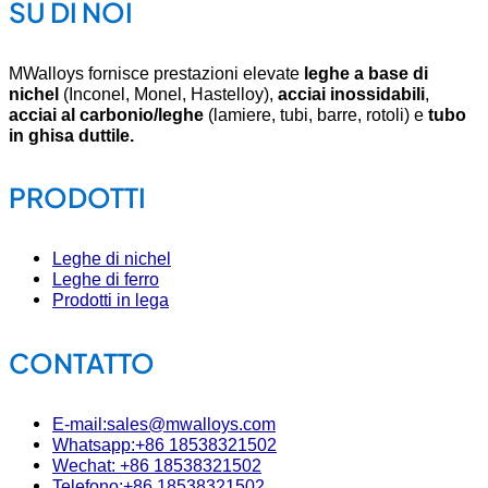
SU DI NOI
MWalloys fornisce prestazioni elevate
leghe a base di
nichel
(Inconel, Monel, Hastelloy),
acciai inossidabili
,
acciai al carbonio/leghe
(lamiere, tubi, barre, rotoli) e
tubo
in ghisa duttile.
PRODOTTI
Leghe di nichel
Leghe di ferro
Prodotti in lega
CONTATTO
E-mail:sales@mwalloys.com
Whatsapp:+86 18538321502
Wechat: +86 18538321502
Telefono:+86 18538321502