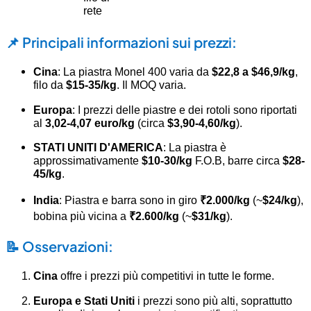
rete
📌 Principali informazioni sui prezzi:
Cina
: La piastra Monel 400 varia da
$
22,8 a
$
46,9/kg
,
filo da
$
15-35/kg
. Il MOQ varia.
Europa
: I prezzi delle piastre e dei rotoli sono riportati
al
3,02-4,07 euro/kg
(circa
$
3,90-4,60/kg
).
STATI UNITI D'AMERICA
: La piastra è
approssimativamente
$
10-30/kg
F.O.B, barre circa
$
28-
45/kg
.
India
: Piastra e barra sono in giro
₹2.000/kg
(~
$24/kg
),
bobina più vicina a
₹2.600/kg
(~
$31/kg
).
📝 Osservazioni:
Cina
offre i prezzi più competitivi in tutte le forme.
Europa e Stati Uniti
i prezzi sono più alti, soprattutto