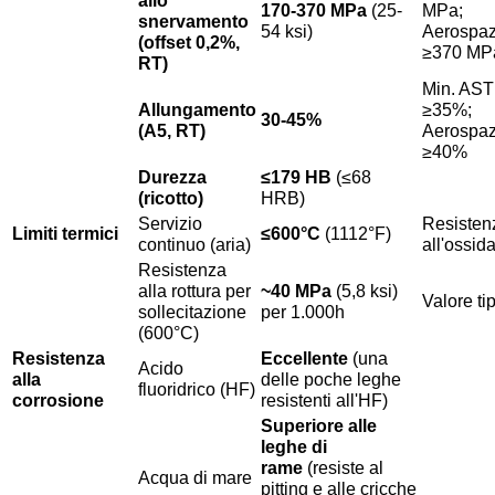
170-370 MPa
(25-
MPa;
snervamento
54 ksi)
Aerospaz
(offset 0,2%,
≥370 MP
RT)
Min. AST
Allungamento
≥35%;
30-45%
(A5, RT)
Aerospaz
≥40%
Durezza
≤179 HB
(≤68
(ricotto)
HRB)
Servizio
Resisten
Limiti termici
≤600°C
(1112°F)
continuo (aria)
all'ossid
Resistenza
alla rottura per
~40 MPa
(5,8 ksi)
Valore ti
sollecitazione
per 1.000h
(600°C)
Resistenza
Eccellente
(una
Acido
alla
delle poche leghe
fluoridrico (HF)
corrosione
resistenti all'HF)
Superiore alle
leghe di
rame
(resiste al
Acqua di mare
pitting e alle cricche