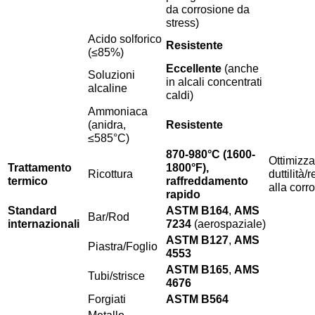
da corrosione da
stress)
Acido solforico
Resistente
(≤85%)
Eccellente
(anche
Soluzioni
in alcali concentrati
alcaline
caldi)
Ammoniaca
(anidra,
Resistente
≤585°C)
870-980°C (1600-
Ottimizza
Trattamento
1800°F),
Ricottura
duttilità/
termico
raffreddamento
alla corr
rapido
Standard
ASTM B164
,
AMS
Bar/Rod
internazionali
7234
(aerospaziale)
ASTM B127
,
AMS
Piastra/Foglio
4553
ASTM B165
,
AMS
Tubi/strisce
4676
Forgiati
ASTM B564
Metallo