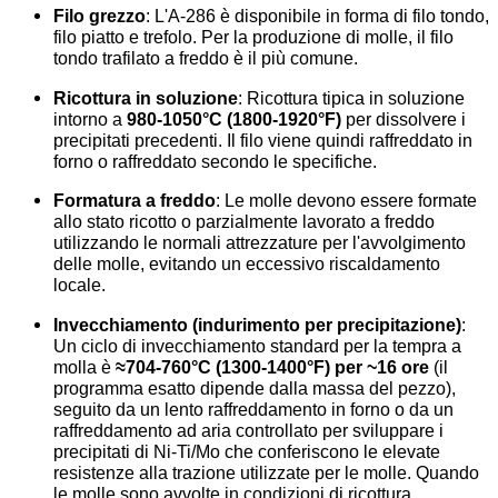
Filo grezzo
: L'A-286 è disponibile in forma di filo tondo,
filo piatto e trefolo. Per la produzione di molle, il filo
tondo trafilato a freddo è il più comune.
Ricottura in soluzione
: Ricottura tipica in soluzione
intorno a
980-1050°C (1800-1920°F)
per dissolvere i
precipitati precedenti. Il filo viene quindi raffreddato in
forno o raffreddato secondo le specifiche.
Formatura a freddo
: Le molle devono essere formate
allo stato ricotto o parzialmente lavorato a freddo
utilizzando le normali attrezzature per l'avvolgimento
delle molle, evitando un eccessivo riscaldamento
locale.
Invecchiamento (indurimento per precipitazione)
:
Un ciclo di invecchiamento standard per la tempra a
molla è
≈704-760°C (1300-1400°F) per ~16 ore
(il
programma esatto dipende dalla massa del pezzo),
seguito da un lento raffreddamento in forno o da un
raffreddamento ad aria controllato per sviluppare i
precipitati di Ni-Ti/Mo che conferiscono le elevate
resistenze alla trazione utilizzate per le molle. Quando
le molle sono avvolte in condizioni di ricottura,