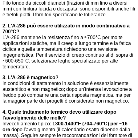
Filo tondo da piccoli diametri (frazioni di mm fino a diversi
mm) con finitura lucida o decapata; sono disponibili anche fili
e trefoli piatti. I fornitori specificano le tolleranze.
2. L'A-286 può essere utilizzato in modo continuativo a
700°C?
L'A-286 mantiene la resistenza fino a ≈700°C per molte
applicazioni statiche, ma il creep a lungo termine e la fatica
ciclica a quella temperatura richiedono una revisione
ingegneristica. Per il servizio di creep continuo al di sopra di
~600-650°C, selezionare leghe specializzate per alte
temperature.
3. L'A-286 è magnetico?
In condizioni di trattamento in soluzione è essenzialmente
austenitico e non magnetico; dopo un'intensa lavorazione a
freddo può comparire una certa risposta magnetica, ma per
la maggior parte dei progetti è considerato non magnetico.
4. Quale trattamento termico devo utilizzare dopo
l'avvolgimento delle molle?
Invecchiamento tipico:
1300-1400°F (704-760°C) per ~16
ore
dopo l'avvolgimento (il calendario esatto dipende dalla
massa). Seguire sempre le raccomandazioni del fornitore di