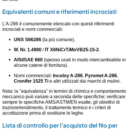
Equivalenti comuni e riferimenti incrociati
L'A-286 è comunemente elencato con questi riferimenti
incrociati e nomi commerciali:
UNS S66286
(la più comune).
W. Nr. 1.4980
/
IT X6NiCrTiMoVB25-15-2
.
AISI/SAE 660
(spesso usati in modo intercambiabile in
alcune catene di fornitura).
Nomi commerciali:
Incoloy A-286
,
Pyromet A-286
,
Cronifer 1525 Ti
e altri utilizzati dai marchi di mulini.
Nota: la "equivalenza" in termini di chimica e comportamento
meccanico può variare a seconda delle specifiche: verificare
sempre le specifiche AMS/ASTM/EN esatte, gli obiettivi di
trazione/rendimento, il trattamento termico e i criteri di
accettazione prima di sostituire le leghe.
Lista di controllo per l'acquisto del filo per