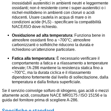
inossidabili austenitici in ambienti neutri e leggermente
ossidanti; non è resistente come i super-austenitici o i
nichel-molibdeno in ambienti con cloruri o acidi
riducenti. Usare cautela in acqua di mare o in
condizioni acide (H₂S) - specificare la compatibilità
NACE/ISO dove richiesto.
Ossidazione ad alta temperatura
: Funziona bene in
atmosfere ossidanti fino a ~700°C; atmosfere
carbonizzanti o solfidriche riducono la durata e
richiedono un'attenzione particolare.
Fatica alla temperatura
: È necessario verificare il
comportamento a fatica e a rilassamento a temperature
elevate; l'A-286 mantiene la resistenza statica fino a
~700°C, ma la durata ciclica e il rilassamento
dipendono fortemente dal livello di sollecitazione, dalla
temperatura e dalla finitura superficiale.
Se il servizio coinvolge solfuro di idrogeno, gas acidi o mezzi
altamente acidi, consultare NACE MR0175 / ISO 15156 e la
guida del fornitore prima di scegliere A-286.
Specifiche e standard