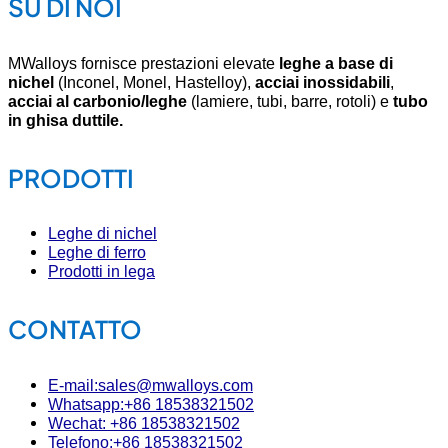
SU DI NOI
MWalloys fornisce prestazioni elevate
leghe a base di
nichel
(Inconel, Monel, Hastelloy),
acciai inossidabili
,
acciai al carbonio/leghe
(lamiere, tubi, barre, rotoli) e
tubo
in ghisa duttile.
PRODOTTI
Leghe di nichel
Leghe di ferro
Prodotti in lega
CONTATTO
E-mail:sales@mwalloys.com
Whatsapp:+86 18538321502
Wechat: +86 18538321502
Telefono:+86 18538321502