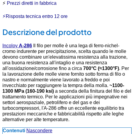
⚡
Prezzi diretti in fabbrica
⚡Risposta tecnica entro 12 ore
Descrizione del prodotto
Incoloy
A-286
Il filo per molle è una lega di ferro-nichel-
cromo indurente per precipitazione, scelta quando le molle
devono combinare un'elevatissima resistenza alla trazione,
una buona resistenza all'intaglio e una resistenza
all'ossidazione/corrosione fino a circa
700°C (≈1300°F)
. Per
la lavorazione delle molle viene fornito sotto forma di filo o
nastro e normalmente viene lavorato a freddo e poi
invecchiato per raggiungere la tempra della molla.
~1100-
1300 MPa (160-190 ksi)
a seconda della finitura del filo e del
trattamento termico. Per le applicazioni più impegnative nei
settori aerospaziale, petrolifero e del gas e dei
turbocompressori, l'A-286 offre un eccellente equilibrio tra
prestazioni meccaniche e fabbricabilità rispetto alle leghe
alternative per alte temperature.
Contenuti
Nascondere