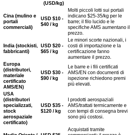
(USD/kg)
Molti piccoli lotti sui portali
Cina (mulino e
indicano $25-35/kg per le
USD $10 -
portali
barre; il filo lucido e le
$40 / kg
commerciali)
specifiche AMS aumentano il
prezzo.
Le minori scorte nazionali, i
India (stockisti,
USD $20 -
costi di importazione e la
fabbricanti)
$65 / kg
certificazione fanno
aumentare il prezzo.
Europa
Le barre e i fili certificati
(distributori,
USD $30 -
AMS/EN con documenti di
materiale
$90 / kg
ispezione richiedono premi
certificato
più elevati.
AMS/EN)
USA
(distributori
I prodotti aerospaziali
specializzati,
USD $35 -
AMS/trattati termicamente e
stock
$120 / kg
con tempi di consegna brevi
aerospaziale
sono più costosi.
certificato)
Acquistati tramite
Medio Oriente /
USD $25 -
commercianti; il prezzo è