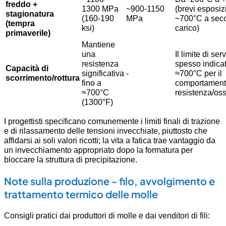
freddo +
1300 MPa
~900-1150
(brevi esposiz
stagionatura
(160-190
MPa
~700°C a sec
(tempra
ksi)
carico)
primaverile)
Mantiene
una
Il limite di ser
resistenza
spesso indica
Capacità di
significativa
-
≈700°C per il
scorrimento/rottura
fino a
comportament
≈700°C
resistenza/os
(1300°F)
I progettisti specificano comunemente i limiti finali di trazione
e di rilassamento delle tensioni invecchiate, piuttosto che
affidarsi ai soli valori ricotti; la vita a fatica trae vantaggio da
un invecchiamento appropriato dopo la formatura per
bloccare la struttura di precipitazione.
Note sulla produzione - filo, avvolgimento e
trattamento termico delle molle
Consigli pratici dai produttori di molle e dai venditori di fili: