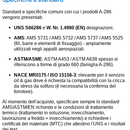
Standard e specifiche comuni con cui i prodotti A-286
vengono presentati:
UNS S66286
e
W. Nr. 1.4980 (EN)
designazioni.
AMS
: AMS 5731 / AMS 5732 / AMS 5737 / AMS 5525
(fili, barre e elementi di fissaggio) - ampiamente
utilizzati negli appalti aerospaziali.
ASTM/ASME
: ASTM A453 / ASTM A638 spesso si
riferiscono a forme di grado 660 (famiglia A-286).
NACE MR0175 / ISO 15156-3
: rilevante per il servizio
oil & gas dove è richiesta la compatibilità con la cricca
da stress da solfuro (è necessaria la conferma del
fornitore).
Al momento dell'acquisto, specificare sempre lo standard
AMS/ASTM/EN richiesto e le condizioni di trattamento
termico (trattamento in soluzione, invecchiamento,
lavorazione a freddo + invecchiamento) e richiedere i
certificati del materiale (MTC) che attestino l'UNS e i risultati
dei test.