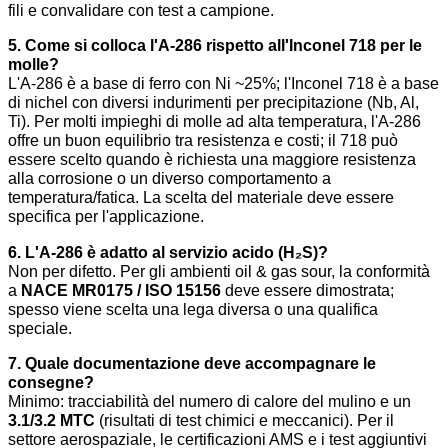
fili e convalidare con test a campione.
5. Come si colloca l'A-286 rispetto all'Inconel 718 per le
molle?
L'A-286 è a base di ferro con Ni ~25%; l'Inconel 718 è a base
di nichel con diversi indurimenti per precipitazione (Nb, Al,
Ti). Per molti impieghi di molle ad alta temperatura, l'A-286
offre un buon equilibrio tra resistenza e costi; il 718 può
essere scelto quando è richiesta una maggiore resistenza
alla corrosione o un diverso comportamento a
temperatura/fatica. La scelta del materiale deve essere
specifica per l'applicazione.
6. L'A-286 è adatto al servizio acido (H₂S)?
Non per difetto. Per gli ambienti oil & gas sour, la conformità
a
NACE MR0175 / ISO 15156
deve essere dimostrata;
spesso viene scelta una lega diversa o una qualifica
speciale.
7. Quale documentazione deve accompagnare le
consegne?
Minimo: tracciabilità del numero di calore del mulino e un
3.1/3.2 MTC
(risultati di test chimici e meccanici). Per il
settore aerospaziale, le certificazioni AMS e i test aggiuntivi