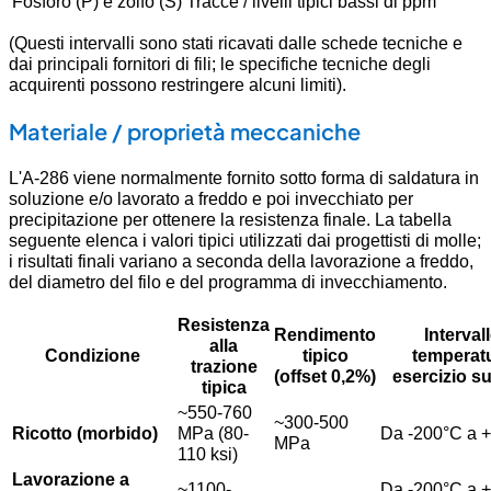
Fosforo (P) e zolfo (S)
Tracce / livelli tipici bassi di ppm
(Questi intervalli sono stati ricavati dalle schede tecniche e
dai principali fornitori di fili; le specifiche tecniche degli
acquirenti possono restringere alcuni limiti).
Materiale / proprietà meccaniche
L'A-286 viene normalmente fornito sotto forma di saldatura in
soluzione e/o lavorato a freddo e poi invecchiato per
precipitazione per ottenere la resistenza finale. La tabella
seguente elenca i valori tipici utilizzati dai progettisti di molle;
i risultati finali variano a seconda della lavorazione a freddo,
del diametro del filo e del programma di invecchiamento.
Resistenza
Rendimento
Intervall
alla
Condizione
tipico
temperatu
trazione
(offset 0,2%)
esercizio s
tipica
~550-760
~300-500
Ricotto (morbido)
MPa (80-
Da -200°C a 
MPa
110 ksi)
Lavorazione a
~1100-
Da -200°C a 