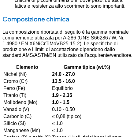
critiche di piccole dimensioni, dove peso, durata a
fatica e resistenza allo scorrimento sono importanti.
Composizione chimica
La composizione riportata di seguito è la gamma nominale
comunemente utilizzata per A-286 (UNS S66286 / W. Nr.
1.4980 / EN X6NiCrTiMoVB25-15-2). Le specifiche di
produzione e i limiti di accettazione dipendono dallo
standard AMS/ASTM/EN utilizzato dall'acquirente/venditore.
Elemento
Gamma tipica (wt.%)
Nichel (Ni)
24.0 - 27.0
Cromo (Cr)
13.5 - 16.0
Ferro (Fe)
Equilibrio
Titanio (Ti)
1.9 - 2.35
Molibdeno (Mo)
1.0 - 1.5
Vanadio (V)
0.10 - 0.50
Carbonio (C)
≤ 0,08 (tipico)
Silicio (Si)
≤ 1.0
Manganese (Mn)
≤ 1.0