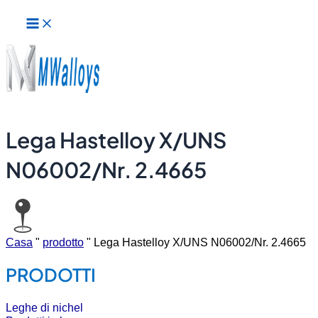
Menu
Vai
principale
al
contenuto
Lega Hastelloy X/UNS
N06002/Nr. 2.4665
Casa
"
prodotto
"
Lega Hastelloy X/UNS N06002/Nr. 2.4665
PRODOTTI
Leghe di nichel