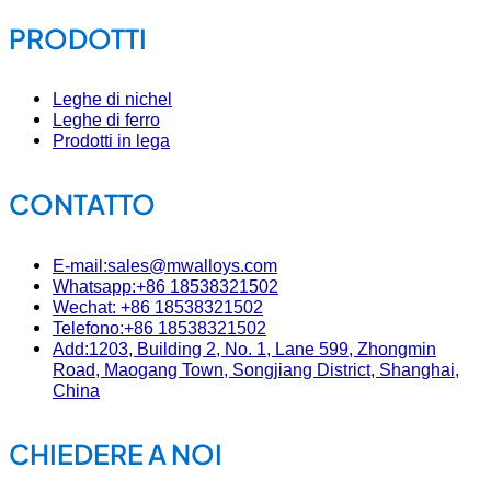
PRODOTTI
Leghe di nichel
Leghe di ferro
Prodotti in lega
CONTATTO
E-mail:sales@mwalloys.com
Whatsapp:+86 18538321502
Wechat: +86 18538321502
Telefono:+86 18538321502
Add:1203, Building 2, No. 1, Lane 599, Zhongmin
Road, Maogang Town, Songjiang District, Shanghai,
China
CHIEDERE A NOI