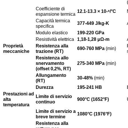
Coefficiente di
12.1-13.3 × 10-⁶/°C
espansione termica
Capacità termica
377-449 J/kg-K
specifica
Modulo elastico
199-220 GPa
Resistività elettrica
1,18-1,28 μΩ-m
Proprietà
Resistenza alla
690-760 MPa
(min)
meccaniche
trazione (RT)
Resistenza allo
snervamento
275-340 MPa
(min)
(offset 0,2%, RT)
Allungamento
30-48%
(min)
(RT)
Durezza
195-241 HB
Prestazioni ad
Limite di servizio
alta
900°C (1652°F)
continuo
temperatura
Limite di servizio a
1080°C (1976°F)
breve termine
Resistenza alla