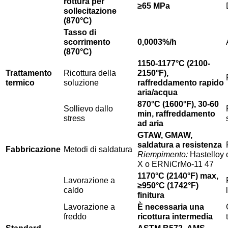
rottura per
≥65 MPa
sollecitazione
(870°C)
Tasso di
scorrimento
0,0003%/h
(870°C)
1150-1177°C (2100-
Trattamento
Ricottura della
2150°F),
termico
soluzione
raffreddamento rapido
aria/acqua
870°C (1600°F), 30-60
Sollievo dallo
min, raffreddamento
stress
ad aria
GTAW, GMAW,
saldatura a resistenza
Fabbricazione
Metodi di saldatura
Riempimento:
Hastelloy
X o ERNiCrMo-11
4
7
1170°C (2140°F) max,
Lavorazione a
≥950°C (1742°F)
caldo
finitura
Lavorazione a
È necessaria una
freddo
ricottura intermedia
Standard
ASTM B572
,
AMS