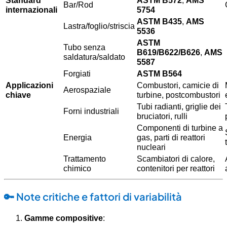
Bar/Rod
internazionali
5754
ASTM B435
,
AMS
Lastra/foglio/striscia
5536
ASTM
Tubo senza
B619/B622/B626
,
AMS
saldatura/saldato
5587
Forgiati
ASTM B564
Applicazioni
Combustori, camicie di
Aerospaziale
chiave
turbine, postcombustori
Tubi radianti, griglie dei
Forni industriali
bruciatori, rulli
Componenti di turbine a
Energia
gas, parti di reattori
nucleari
Trattamento
Scambiatori di calore,
chimico
contenitori per reattori
🔑
Note critiche e fattori di variabilità
Gamme compositive
: