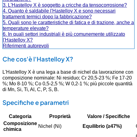
3. L'Hastelloy X è soggetto a cricche da tensocorrosione?
4. Quanto è saldabile l'Hastelloy X e sono necessari
trattamenti termici dopo la fabbricazione?
5. Quali sono le caratteristiche di fatica e di trazione, anche a
temperature elevate?
6. In quali settori industriali è più comunemente utilizzato
l'Hastelloy X?
Riferimenti autorevoli
Che cos'è l'Hastelloy X?
L'Hastelloy X è una lega a base di nichel da lavorazione con
composizione nominale: Ni residuo; Cr 20,5-23 %; Fe 17-20
%; Mo 8-10 %; Co 0,5-2,5 %; W 0,2-1 %; più piccole quantità
di Mn, Si, Ti, Al, C, P, S, B.
Specifiche e parametri
Categoria
Proprietà
Valore / Specifiche
Composizione
Nichel (Ni)
Equilibrio (≥47%)
chimica