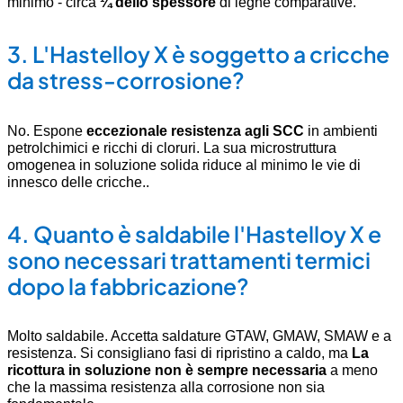
minimo - circa
¼ dello spessore
di leghe comparative
.
3.
L'Hastelloy X è soggetto a cricche
da stress-corrosione?
No. Espone
eccezionale resistenza agli SCC
in ambienti
petrolchimici e ricchi di cloruri. La sua microstruttura
omogenea in soluzione solida riduce al minimo le vie di
innesco delle cricche.
.
4.
Quanto è saldabile l'Hastelloy X e
sono necessari trattamenti termici
dopo la fabbricazione?
Molto saldabile. Accetta saldature GTAW, GMAW, SMAW e a
resistenza. Si consigliano fasi di ripristino a caldo, ma
La
ricottura in soluzione non è sempre necessaria
a meno
che la massima resistenza alla corrosione non sia