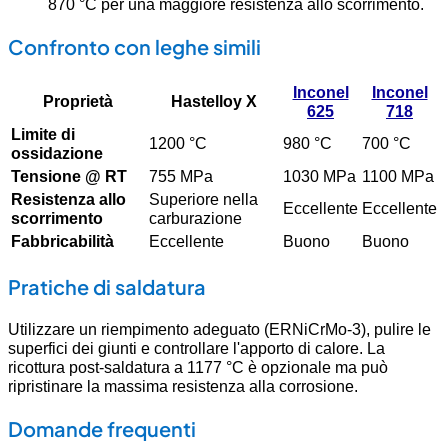
870 °C per una maggiore resistenza allo scorrimento.
Confronto con leghe simili
Inconel
Inconel
Proprietà
Hastelloy X
625
718
Limite di
1200 °C
980 °C
700 °C
ossidazione
Tensione @ RT
755 MPa
1030 MPa
1100 MPa
Resistenza allo
Superiore nella
Eccellente
Eccellente
scorrimento
carburazione
Fabbricabilità
Eccellente
Buono
Buono
Pratiche di saldatura
Utilizzare un riempimento adeguato (ERNiCrMo-3), pulire le
superfici dei giunti e controllare l'apporto di calore. La
ricottura post-saldatura a 1177 °C è opzionale ma può
ripristinare la massima resistenza alla corrosione.
Domande frequenti