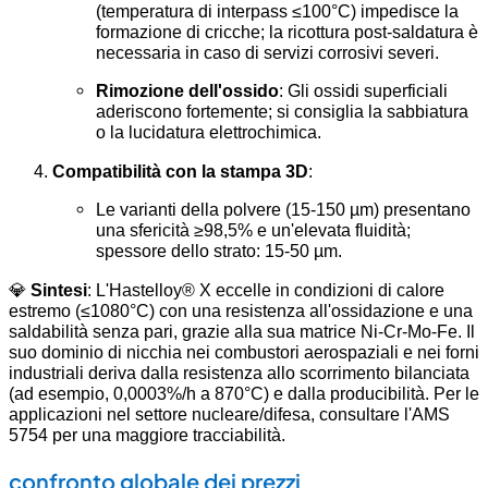
(temperatura di interpass ≤100°C) impedisce la
formazione di cricche; la ricottura post-saldatura è
necessaria in caso di servizi corrosivi severi.
Rimozione dell'ossido
: Gli ossidi superficiali
aderiscono fortemente; si consiglia la sabbiatura
o la lucidatura elettrochimica.
Compatibilità con la stampa 3D
:
Le varianti della polvere (15-150 µm) presentano
una sfericità ≥98,5% e un'elevata fluidità;
spessore dello strato: 15-50 µm.
💎
Sintesi
: L'Hastelloy® X eccelle in condizioni di calore
estremo (≤1080°C) con una resistenza all'ossidazione e una
saldabilità senza pari, grazie alla sua matrice Ni-Cr-Mo-Fe. Il
suo dominio di nicchia nei combustori aerospaziali e nei forni
industriali deriva dalla resistenza allo scorrimento bilanciata
(ad esempio, 0,0003%/h a 870°C) e dalla producibilità. Per le
applicazioni nel settore nucleare/difesa, consultare l'AMS
5754 per una maggiore tracciabilità.
confronto globale dei prezzi