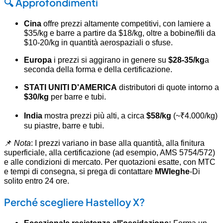
🔍 Approfondimenti
Cina
offre prezzi altamente competitivi, con lamiere a
$35/kg e barre a partire da $18/kg, oltre a bobine/fili da
$10-20/kg in quantità aerospaziali o sfuse.
Europa
i prezzi si aggirano in genere su
$28-35/kg
a
seconda della forma e della certificazione.
STATI UNITI D'AMERICA
distributori di quote intorno a
$30/kg
per barre e tubi.
India
mostra prezzi più alti, a circa
$58/kg
(~₹4.000/kg)
su piastre, barre e tubi.
📌
Nota
: I prezzi variano in base alla quantità, alla finitura
superficiale, alla certificazione (ad esempio, AMS 5754/572)
e alle condizioni di mercato. Per quotazioni esatte, con MTC
e tempi di consegna, si prega di contattare
MWleghe
-Di
solito entro 24 ore.
Perché scegliere Hastelloy X?