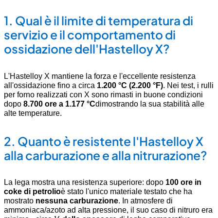
1.
Qual è il limite di temperatura di
servizio e il comportamento di
ossidazione dell'Hastelloy X?
L'Hastelloy X mantiene la forza e l'eccellente resistenza
all'ossidazione fino a circa
1.200 °C (2.200 °F)
. Nei test, i rulli
per forno realizzati con X sono rimasti in buone condizioni
dopo
8.700 ore a 1.177 °C
dimostrando la sua stabilità alle
alte temperature
.
2.
Quanto è resistente l'Hastelloy X
alla carburazione e alla nitrurazione?
La lega mostra una resistenza superiore: dopo
100 ore in
coke di petrolio
è stato l'unico materiale testato che ha
mostrato
nessuna carburazione
. In atmosfere di
ammoniaca/azoto ad alta pressione, il suo caso di nitruro era