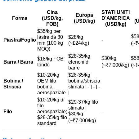
Cina
STATI UNITI
Europa
Forma
(USD/kg,
D'AMERICA
(USD/kg)
(
FOB)
(USD/kg)
$
35/kg per
$
58
lastre da 30
$
28/kg
Piastra/Foglio
-
mm (100 kg
(~£24/kg)
(~₹
MOQ)
$
28-35/kg
$
30/kg
$
58
$
18/kg FOB
Barra / Barra
elenchi di
tondo
(~₹7.000/kg)
(~₹
barre
$
10-20/kg
$
28-35/kg
Bobina /
OEM filo
bobina/striscia
Striscia
bobina
stimata | - | - | -
aerospaziale
|
$
10-20/kg di
$
29-37/kg filo
filo
stimato |
Filo
aerospaziale;
-
$
30/kg
$
28-35/kg filo
(~₹7.000/kg)
standard