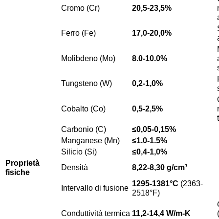
Cromo (Cr)
20,5-23,5%
Ferro (Fe)
17,0-20,0%
Molibdeno (Mo)
8.0-10.0%
Tungsteno (W)
0,2-1,0%
Cobalto (Co)
0,5-2,5%
Carbonio (C)
≤0,05-0,15%
Manganese (Mn)
≤1.0-1.5%
Silicio (Si)
≤0,4-1,0%
Proprietà
Densità
8,22-8,30 g/cm³
fisiche
1295-1381°C
(2363-
Intervallo di fusione
2518°F)
Conduttività termica
11,2-14,4 W/m-K