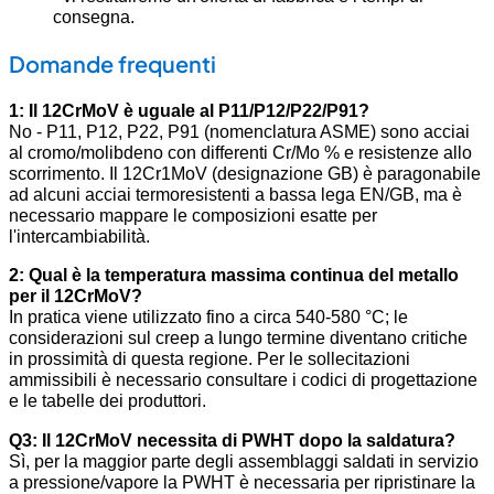
consegna.
Domande frequenti
1: Il 12CrMoV è uguale al P11/P12/P22/P91?
No - P11, P12, P22, P91 (nomenclatura ASME) sono acciai
al cromo/molibdeno con differenti Cr/Mo % e resistenze allo
scorrimento. Il 12Cr1MoV (designazione GB) è paragonabile
ad alcuni acciai termoresistenti a bassa lega EN/GB, ma è
necessario mappare le composizioni esatte per
l'intercambiabilità.
2: Qual è la temperatura massima continua del metallo
per il 12CrMoV?
In pratica viene utilizzato fino a circa 540-580 °C; le
considerazioni sul creep a lungo termine diventano critiche
in prossimità di questa regione. Per le sollecitazioni
ammissibili è necessario consultare i codici di progettazione
e le tabelle dei produttori.
Q3: Il 12CrMoV necessita di PWHT dopo la saldatura?
Sì, per la maggior parte degli assemblaggi saldati in servizio
a pressione/vapore la PWHT è necessaria per ripristinare la