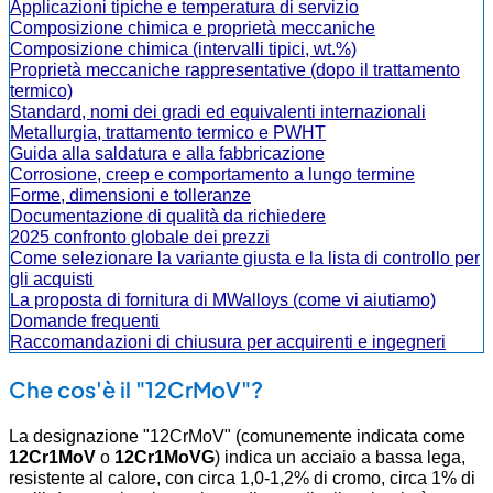
Applicazioni tipiche e temperatura di servizio
Composizione chimica e proprietà meccaniche
Composizione chimica (intervalli tipici, wt.%)
Proprietà meccaniche rappresentative (dopo il trattamento
termico)
Standard, nomi dei gradi ed equivalenti internazionali
Metallurgia, trattamento termico e PWHT
Guida alla saldatura e alla fabbricazione
Corrosione, creep e comportamento a lungo termine
Forme, dimensioni e tolleranze
Documentazione di qualità da richiedere
2025 confronto globale dei prezzi
Come selezionare la variante giusta e la lista di controllo per
gli acquisti
La proposta di fornitura di MWalloys (come vi aiutiamo)
Domande frequenti
Raccomandazioni di chiusura per acquirenti e ingegneri
Che cos'è il "12CrMoV"?
La designazione "12CrMoV" (comunemente indicata come
12Cr1MoV
o
12Cr1MoVG
) indica un acciaio a bassa lega,
resistente al calore, con circa 1,0-1,2% di cromo, circa 1% di