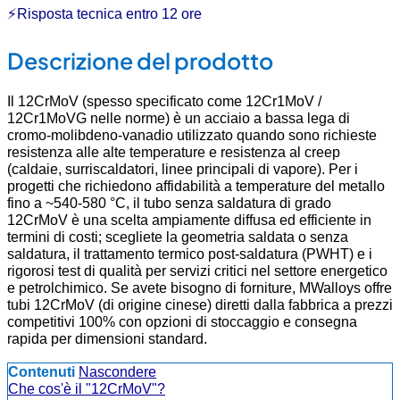
⚡Risposta tecnica entro 12 ore
Descrizione del prodotto
Il 12CrMoV (spesso specificato come 12Cr1MoV /
12Cr1MoVG nelle norme) è un acciaio a bassa lega di
cromo-molibdeno-vanadio utilizzato quando sono richieste
resistenza alle alte temperature e resistenza al creep
(caldaie, surriscaldatori, linee principali di vapore). Per i
progetti che richiedono affidabilità a temperature del metallo
fino a ~540-580 °C, il tubo senza saldatura di grado
12CrMoV è una scelta ampiamente diffusa ed efficiente in
termini di costi; scegliete la geometria saldata o senza
saldatura, il trattamento termico post-saldatura (PWHT) e i
rigorosi test di qualità per servizi critici nel settore energetico
e petrolchimico. Se avete bisogno di forniture, MWalloys offre
tubi 12CrMoV (di origine cinese) diretti dalla fabbrica a prezzi
competitivi 100% con opzioni di stoccaggio e consegna
rapida per dimensioni standard.
Contenuti
Nascondere
Che cos'è il "12CrMoV"?