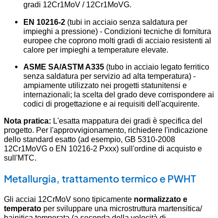
gradi 12Cr1MoV / 12Cr1MoVG.
EN 10216-2
(tubi in acciaio senza saldatura per
impieghi a pressione) - Condizioni tecniche di fornitura
europee che coprono molti gradi di acciaio resistenti al
calore per impieghi a temperature elevate.
ASME SA/ASTM A335
(tubo in acciaio legato ferritico
senza saldatura per servizio ad alta temperatura) -
ampiamente utilizzato nei progetti statunitensi e
internazionali; la scelta del grado deve corrispondere ai
codici di progettazione e ai requisiti dell'acquirente.
Nota pratica:
L'esatta mappatura dei gradi è specifica del
progetto. Per l'approvvigionamento, richiedere l'indicazione
dello standard esatto (ad esempio, GB 5310-2008
12Cr1MoVG o EN 10216-2 Pxxx) sull'ordine di acquisto e
sull'MTC.
Metallurgia, trattamento termico e PWHT
Gli acciai 12CrMoV sono tipicamente
normalizzato e
temperato
per sviluppare una microstruttura martensitica/
bainitica temperata (a seconda della velocità di