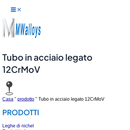
Menu
Vai
principale
al
contenuto
Tubo in acciaio legato
12CrMoV
Casa
"
prodotto
"
Tubo in acciaio legato 12CrMoV
PRODOTTI
Leghe di nichel