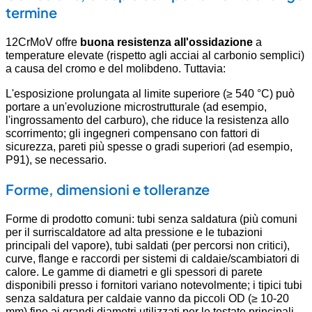
termine
12CrMoV offre
buona resistenza all'ossidazione
a
temperature elevate (rispetto agli acciai al carbonio semplici)
a causa del cromo e del molibdeno. Tuttavia:
L'esposizione prolungata al limite superiore (≥ 540 °C) può
portare a un'evoluzione microstrutturale (ad esempio,
l'ingrossamento del carburo), che riduce la resistenza allo
scorrimento; gli ingegneri compensano con fattori di
sicurezza, pareti più spesse o gradi superiori (ad esempio,
P91), se necessario.
Forme, dimensioni e tolleranze
Forme di prodotto comuni: tubi senza saldatura (più comuni
per il surriscaldatore ad alta pressione e le tubazioni
principali del vapore), tubi saldati (per percorsi non critici),
curve, flange e raccordi per sistemi di caldaie/scambiatori di
calore. Le gamme di diametri e gli spessori di parete
disponibili presso i fornitori variano notevolmente; i tipici tubi
senza saldatura per caldaie vanno da piccoli OD (≥ 10-20
mm) fino ai grandi diametri utilizzati per le testate principali