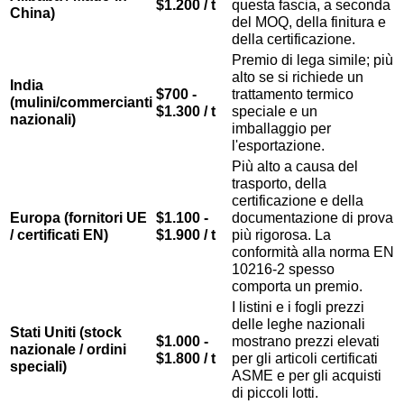
$1.200 / t
questa fascia, a seconda
China)
del MOQ, della finitura e
della certificazione.
Premio di lega simile; più
alto se si richiede un
India
$700 -
trattamento termico
(mulini/commercianti
$1.300 / t
speciale e un
nazionali)
imballaggio per
l'esportazione.
Più alto a causa del
trasporto, della
certificazione e della
Europa (fornitori UE
$1.100 -
documentazione di prova
/ certificati EN)
$1.900 / t
più rigorosa. La
conformità alla norma EN
10216-2 spesso
comporta un premio.
I listini e i fogli prezzi
delle leghe nazionali
Stati Uniti (stock
$1.000 -
mostrano prezzi elevati
nazionale / ordini
$1.800 / t
per gli articoli certificati
speciali)
ASME e per gli acquisti
di piccoli lotti.