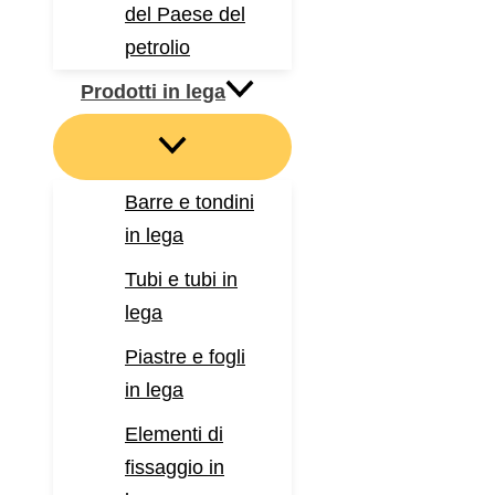
del Paese del
petrolio
Prodotti in lega
Barre e tondini
in lega
Tubi e tubi in
lega
Piastre e fogli
in lega
Elementi di
fissaggio in