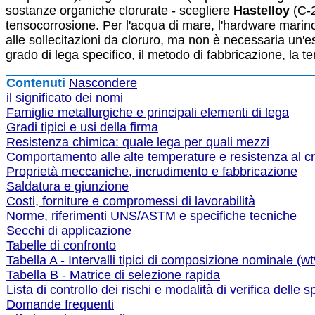
sostanze organiche clorurate - scegliere
Hastelloy
(C-2
tensocorrosione. Per l'acqua di mare, l'hardware marino 
alle sollecitazioni da cloruro, ma non è necessaria un'
grado di lega specifico, il metodo di fabbricazione, la t
Contenuti
Nascondere
il significato dei nomi
Famiglie metallurgiche e principali elementi di lega
Gradi tipici e usi della firma
Resistenza chimica: quale lega per quali mezzi
Comportamento alle alte temperature e resistenza al c
Proprietà meccaniche, incrudimento e fabbricazione
Saldatura e giunzione
Costi, forniture e compromessi di lavorabilità
Norme, riferimenti UNS/ASTM e specifiche tecniche
Secchi di applicazione
Tabelle di confronto
Tabella A - Intervalli tipici di composizione nominale (w
Tabella B - Matrice di selezione rapida
Lista di controllo dei rischi e modalità di verifica delle s
Domande frequenti