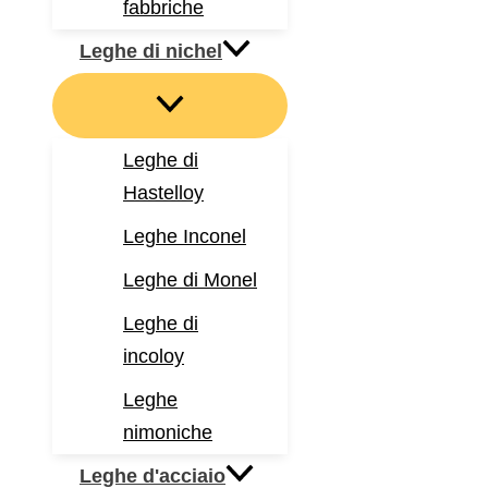
fabbriche
Leghe di nichel
Leghe di
Hastelloy
Leghe Inconel
Leghe di Monel
Leghe di
incoloy
Leghe
nimoniche
Leghe d'acciaio