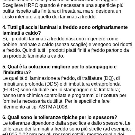
Scegliere HRPO quando è necessaria una superficie più
pulita rispetto alla finitura di fresatura, ma si desidera un
costo inferiore a quello dei laminati a freddo.
4. Tutti gli acciai laminati a freddo sono originariamente
laminati a caldo?
Sì, i prodotti laminati a freddo nascono in genere come
bobine laminate a caldo (senza scaglie) e vengono poi ridotti
a freddo. Quindi tutti i prodotti piatti finiti a freddo partono da
un prodotto laminato a caldo.
5. Qual è la soluzione migliore per lo stampaggio e
l'imbutitura?
Le qualità di laminazione a freddo, di trafilatura (DQ), di
imbutitura profonda (DDS) e di imbutitura extraprofonda
(EDDS) sono studiate per lo stampaggio e la trafilatura;
hanno una chimica controllata e programmi di ricottura per
fornire la necessaria duttilità. Per le specifiche fare
riferimento ai tipi ASTM A1008.
6. Quali sono le tolleranze tipiche per lo spessore?
Le tolleranze dipendono dalla specifica e dallo spessore. Le
tolleranze dei laminati a freddo sono più strette (ad esempio,
±0,005-0,02 mm per gli spessori sottili), mentre quelle dei