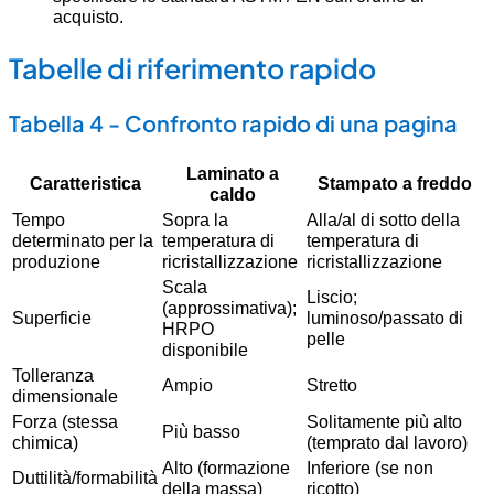
acquisto.
Tabelle di riferimento rapido
Tabella 4 - Confronto rapido di una pagina
Laminato a
Caratteristica
Stampato a freddo
caldo
Tempo
Sopra la
Alla/al di sotto della
determinato per la
temperatura di
temperatura di
produzione
ricristallizzazione
ricristallizzazione
Scala
Liscio;
(approssimativa);
Superficie
luminoso/passato di
HRPO
pelle
disponibile
Tolleranza
Ampio
Stretto
dimensionale
Forza (stessa
Solitamente più alto
Più basso
chimica)
(temprato dal lavoro)
Alto (formazione
Inferiore (se non
Duttilità/formabilità
della massa)
ricotto)