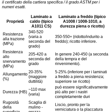
il certificato della cartiera specifica / il grado ASTM per i
numeri esatti.
Laminato a
Laminato a freddo (tipico
Proprietà
caldo (tipico
A1008 / 1008-1010, a
A1011 CS)
durezza piena o ricotto)
340-520
Resistenza
(varia a
350-550+ (ridotto/indurito a
alla trazione
seconda del
freddo); ricotto inferiore.
(MPa)
grado)
Resistenza
205-420 a
In genere 240-450 (a seconda
allo
seconda del
della tempra e del
snervamento
grado
rinvenimento).
(MPa)
20-35%
5-25% (inferiore per i laminati
Allungamento
(maggiore
a freddo a piena resistenza;
(%)
duttilità)
superiore se ricotto)
può essere significativamente
~110 max
Durezza (HB)
più alto per i nastri
(varia)
completamente duri
Rugosità
Scaglia di
Liscio, pronto per la
della
mulino -
verniciatura o la placcatura
superficie
grezza