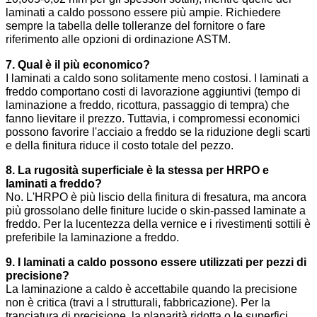
laminati a caldo possono essere più ampie. Richiedere
sempre la tabella delle tolleranze del fornitore o fare
riferimento alle opzioni di ordinazione ASTM.
7. Qual è il più economico?
I laminati a caldo sono solitamente meno costosi. I laminati a
freddo comportano costi di lavorazione aggiuntivi (tempo di
laminazione a freddo, ricottura, passaggio di tempra) che
fanno lievitare il prezzo. Tuttavia, i compromessi economici
possono favorire l'acciaio a freddo se la riduzione degli scarti
e della finitura riduce il costo totale del pezzo.
8. La rugosità superficiale è la stessa per HRPO e
laminati a freddo?
No. L'HRPO è più liscio della finitura di fresatura, ma ancora
più grossolano delle finiture lucide o skin-passed laminate a
freddo. Per la lucentezza della vernice e i rivestimenti sottili è
preferibile la laminazione a freddo.
9. I laminati a caldo possono essere utilizzati per pezzi di
precisione?
La laminazione a caldo è accettabile quando la precisione
non è critica (travi a I strutturali, fabbricazione). Per la
tranciatura di precisione, la planarità ridotta o le superfici