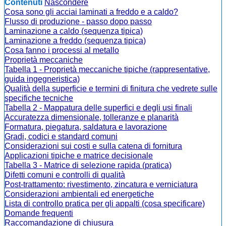
Contenuti
Nascondere
Cosa sono gli acciai laminati a freddo e a caldo?
Flusso di produzione - passo dopo passo
Laminazione a caldo (sequenza tipica)
Laminazione a freddo (sequenza tipica)
Cosa fanno i processi al metallo
Proprietà meccaniche
Tabella 1 - Proprietà meccaniche tipiche (rappresentative,
guida ingegneristica)
Qualità della superficie e termini di finitura che vedrete sulle
specifiche tecniche
Tabella 2 - Mappatura delle superfici e degli usi finali
Accuratezza dimensionale, tolleranze e planarità
Formatura, piegatura, saldatura e lavorazione
Gradi, codici e standard comuni
Considerazioni sui costi e sulla catena di fornitura
Applicazioni tipiche e matrice decisionale
Tabella 3 - Matrice di selezione rapida (pratica)
Difetti comuni e controlli di qualità
Post-trattamento: rivestimento, zincatura e verniciatura
Considerazioni ambientali ed energetiche
Lista di controllo pratica per gli appalti (cosa specificare)
Domande frequenti
Raccomandazione di chiusura