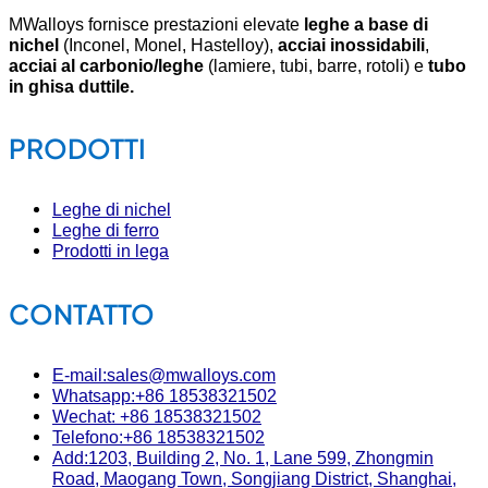
MWalloys fornisce prestazioni elevate
leghe a base di
nichel
(Inconel, Monel, Hastelloy),
acciai inossidabili
,
acciai al carbonio/leghe
(lamiere, tubi, barre, rotoli) e
tubo
in ghisa duttile.
PRODOTTI
Leghe di nichel
Leghe di ferro
Prodotti in lega
CONTATTO
E-mail:sales@mwalloys.com
Whatsapp:+86 18538321502
Wechat: +86 18538321502
Telefono:+86 18538321502
Add:1203, Building 2, No. 1, Lane 599, Zhongmin
Road, Maogang Town, Songjiang District, Shanghai,