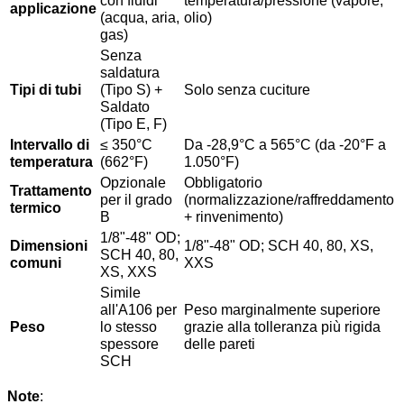
con fluidi
temperatura/pressione (vapore,
applicazione
(acqua, aria,
olio)
gas)
Senza
saldatura
Tipi di tubi
(Tipo S) +
Solo senza cuciture
Saldato
(Tipo E, F)
Intervallo di
≤ 350°C
Da -28,9°C a 565°C (da -20°F a
temperatura
(662°F)
1.050°F)
Opzionale
Obbligatorio
Trattamento
per il grado
(normalizzazione/raffreddamento
termico
B
+ rinvenimento)
1/8"-48" OD;
Dimensioni
1/8"-48" OD; SCH 40, 80, XS,
SCH 40, 80,
comuni
XXS
XS, XXS
Simile
all'A106 per
Peso marginalmente superiore
Peso
lo stesso
grazie alla tolleranza più rigida
spessore
delle pareti
SCH
Note
: