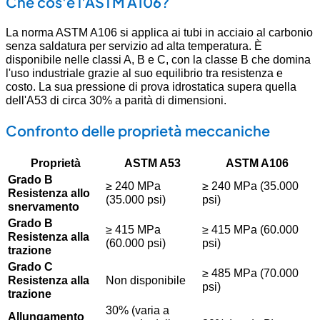
Che cos'è l'ASTM A106?
La norma ASTM A106 si applica ai tubi in acciaio al carbonio
senza saldatura per servizio ad alta temperatura. È
disponibile nelle classi A, B e C, con la classe B che domina
l'uso industriale grazie al suo equilibrio tra resistenza e
costo. La sua pressione di prova idrostatica supera quella
dell'A53 di circa 30% a parità di dimensioni.
Confronto delle proprietà meccaniche
Proprietà
ASTM A53
ASTM A106
Grado B
≥ 240 MPa
≥ 240 MPa (35.000
Resistenza allo
(35.000 psi)
psi)
snervamento
Grado B
≥ 415 MPa
≥ 415 MPa (60.000
Resistenza alla
(60.000 psi)
psi)
trazione
Grado C
≥ 485 MPa (70.000
Resistenza alla
Non disponibile
psi)
trazione
30% (varia a
Allungamento