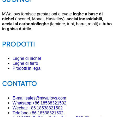
MWalloys fornisce prestazioni elevate
leghe a base di
nichel
(Inconel, Monel, Hastelloy),
acciai inossidabili
,
acciai al carbonio/leghe
(lamiere, tubi, barre, rotoli) e
tubo
in ghisa duttile.
PRODOTTI
Leghe di nichel
Leghe di ferro
Prodotti in lega
CONTATTO
E-mail:sales@mwalloys.com
Whatsapp:+86 18538321502
Wechat: +86 18538321502
Telefono:+86 18538321502