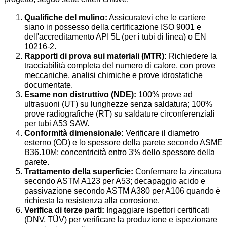
Qualifiche del mulino:
Assicuratevi che le cartiere
siano in possesso della certificazione ISO 9001 e
dell'accreditamento API 5L (per i tubi di linea) o EN
10216-2.
Rapporti di prova sui materiali (MTR):
Richiedere la
tracciabilità completa del numero di calore, con prove
meccaniche, analisi chimiche e prove idrostatiche
documentate.
Esame non distruttivo (NDE):
100% prove ad
ultrasuoni (UT) su lunghezze senza saldatura; 100%
prove radiografiche (RT) su saldature circonferenziali
per tubi A53 SAW.
Conformità dimensionale:
Verificare il diametro
esterno (OD) e lo spessore della parete secondo ASME
B36.10M; concentricità entro 3% dello spessore della
parete.
Trattamento della superficie:
Confermare la zincatura
secondo ASTM A123 per A53; decapaggio acido e
passivazione secondo ASTM A380 per A106 quando è
richiesta la resistenza alla corrosione.
Verifica di terze parti:
Ingaggiare ispettori certificati
(DNV, TÜV) per verificare la produzione e ispezionare