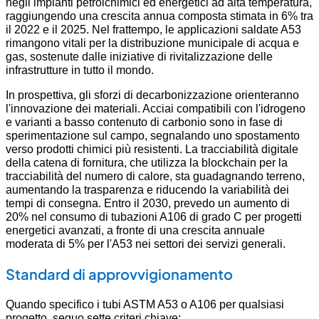
negli impianti petrolchimici ed energetici ad alta temperatura,
raggiungendo una crescita annua composta stimata in 6% tra
il 2022 e il 2025. Nel frattempo, le applicazioni saldate A53
rimangono vitali per la distribuzione municipale di acqua e
gas, sostenute dalle iniziative di rivitalizzazione delle
infrastrutture in tutto il mondo.
In prospettiva, gli sforzi di decarbonizzazione orienteranno
l'innovazione dei materiali. Acciai compatibili con l'idrogeno
e varianti a basso contenuto di carbonio sono in fase di
sperimentazione sul campo, segnalando uno spostamento
verso prodotti chimici più resistenti. La tracciabilità digitale
della catena di fornitura, che utilizza la blockchain per la
tracciabilità del numero di calore, sta guadagnando terreno,
aumentando la trasparenza e riducendo la variabilità dei
tempi di consegna. Entro il 2030, prevedo un aumento di
20% nel consumo di tubazioni A106 di grado C per progetti
energetici avanzati, a fronte di una crescita annuale
moderata di 5% per l'A53 nei settori dei servizi generali.
Standard di approvvigionamento
Quando specifico i tubi ASTM A53 o A106 per qualsiasi
progetto, seguo sette criteri chiave: