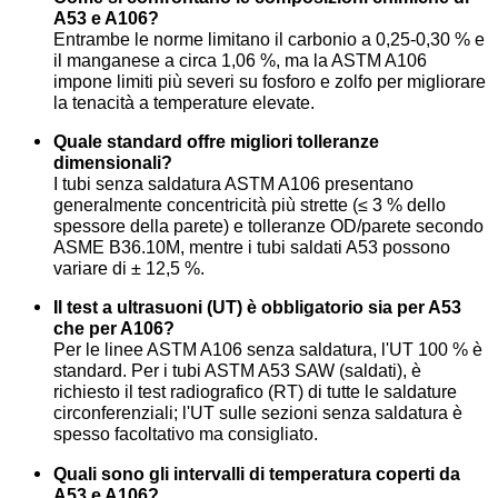
A53 e A106?
Entrambe le norme limitano il carbonio a 0,25-0,30 % e
il manganese a circa 1,06 %, ma la ASTM A106
impone limiti più severi su fosforo e zolfo per migliorare
la tenacità a temperature elevate.
Quale standard offre migliori tolleranze
dimensionali?
I tubi senza saldatura ASTM A106 presentano
generalmente concentricità più strette (≤ 3 % dello
spessore della parete) e tolleranze OD/parete secondo
ASME B36.10M, mentre i tubi saldati A53 possono
variare di ± 12,5 %.
Il test a ultrasuoni (UT) è obbligatorio sia per A53
che per A106?
Per le linee ASTM A106 senza saldatura, l'UT 100 % è
standard. Per i tubi ASTM A53 SAW (saldati), è
richiesto il test radiografico (RT) di tutte le saldature
circonferenziali; l'UT sulle sezioni senza saldatura è
spesso facoltativo ma consigliato.
Quali sono gli intervalli di temperatura coperti da
A53 e A106?