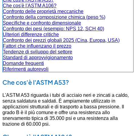
Che cos'è l'ASTM A106?
Confronto delle proprietà meccaniche
Confronto della composizione chimica (peso %)
Specifiche e confronto dimensionale
Confronto dei pesi (esempio: NPS 12, SCH 40)
Ulteriori differenze critiche
Confronto dei prezzi globali 2025 (Cina, Europa, USA)
Fattori che influenzano il prezzo
Tendenze di sviluppo del settore
Standard di approvvigionamento
Domande frequenti
Riferimenti autorevoli
Che cos'è l'ASTM A53?
L'ASTM A53 riguarda i tubi di acciaio neri e zincati a caldo,
senza saldatura e saldati. È ampiamente utilizzato in
applicazioni strutturali e di trasporto a bassa pressione. Il
grado B è il più comune e offre una resistenza allo
snervamento tipica di 35.000 psi e una resistenza alla
trazione di 60.000 psi.