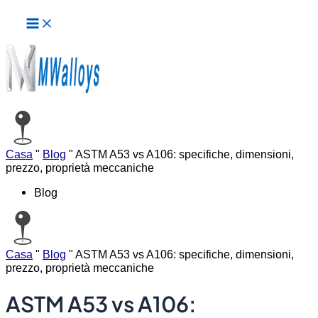
Menu
Vai
principale
al
contenuto
Casa
"
Blog
"
ASTM A53 vs A106: specifiche, dimensioni,
prezzo, proprietà meccaniche
Blog
Casa
"
Blog
"
ASTM A53 vs A106: specifiche, dimensioni,
prezzo, proprietà meccaniche
ASTM A53 vs A106: