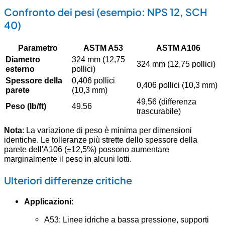
Confronto dei pesi (esempio: NPS 12, SCH
40)
Parametro
ASTM A53
ASTM A106
Diametro
324 mm (12,75
324 mm (12,75 pollici)
esterno
pollici)
Spessore della
0,406 pollici
0,406 pollici (10,3 mm)
parete
(10,3 mm)
49,56 (differenza
Peso (lb/ft)
49.56
trascurabile)
Nota
: La variazione di peso è minima per dimensioni
identiche. Le tolleranze più strette dello spessore della
parete dell'A106 (±12,5%) possono aumentare
marginalmente il peso in alcuni lotti.
Ulteriori differenze critiche
Applicazioni
:
A53: Linee idriche a bassa pressione, supporti