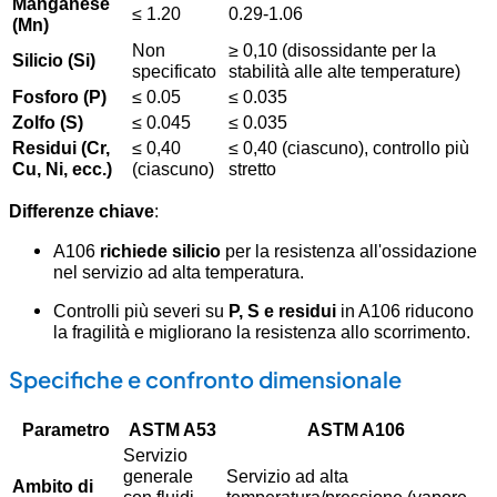
Manganese
≤ 1.20
0.29-1.06
(Mn)
Non
≥ 0,10 (disossidante per la
Silicio (Si)
specificato
stabilità alle alte temperature)
Fosforo (P)
≤ 0.05
≤ 0.035
Zolfo (S)
≤ 0.045
≤ 0.035
Residui (Cr,
≤ 0,40
≤ 0,40 (ciascuno), controllo più
Cu, Ni, ecc.)
(ciascuno)
stretto
Differenze chiave
:
A106
richiede silicio
per la resistenza all'ossidazione
nel servizio ad alta temperatura.
Controlli più severi su
P, S e residui
in A106 riducono
la fragilità e migliorano la resistenza allo scorrimento.
Specifiche e confronto dimensionale
Parametro
ASTM A53
ASTM A106
Servizio
generale
Servizio ad alta
Ambito di