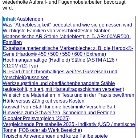
wiederholte Aufprall- und Fugenhobelarbeiten bevorzugt
wird.
Inhalt
Ausblenden
Was "Abriebfestigkeit" bedeutet und wie sie gemessen wird
Wichtigste Familien von verschleißfesten Stählen
Martensitische AR-Stähle (abriebfest): z. B. AR400/AR500-
Familien
Extraharte martensitische Markenbleche: z. B. die Hardox®-
Serie (Hardox® 450 / 500 / 550 / 600 / Extreme)
Hochmanganhaltige (Hadfield) Stähle (ASTM A128 /
X120Mn12-Typ)
Ni-Hard (hochchromhaltiges weißes Gusseisen) und
Verschleißgusseisen
Werkzeugstähle und oberflächenbehandelte Stähle
(aufgekohlt, nitriert, mit Hartauftragsschichten versehen)
Wie sich die Materialien in Tests und in der Praxis bewähren
Härte versus Zähigkeit versus Kosten
Auswahl von Stahl für eine bestimmte Verschleißart
Hinweise zum Schweißen, Schneiden und Fertigen
Globaler Preisvergleich (2025)
Vergleichende Preistabelle 2025 - indikativ (USD / metrische
Tonne, FOB oder ab Werk Bereiche)
Typische Anwendungen und kurze Fallbeispiele