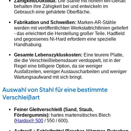
Zähigkeit/Duktilität:
Die Stähle mit hohem Mn-Gehalt
behalten ihre Zähigkeit bei und entwickeln im
Gebrauch eine gehärtete Oberfläche.
Fabrikation und Schweißen:
Marken-AR-Stähle
werden mit veröffentlichten Werkstattrichtlinien geliefert
- das erleichtert die Herstellung großer Teile. Hadfield
und gegossenes Ni-Hard erfordern eine spezielle
Handhabung.
Gesamte Lebenszykluskosten:
Eine teurere Platte,
die die Verschleißlebensdauer verdoppelt, ist in der
Regel eine billigere Option, da sie weniger
Ausfallzeiten, weniger Austauscharbeiten und weniger
Wartungsaufwand mit sich bringt.
Auswahl von Stahl für eine bestimmte
Verschleißart
Feiner Gleitverschleiß (Sand, Staub,
Fördergummis):
hartes martensitisches Blech
(
Hardox® 500
/ 550 / 600).
Aufprall + Schleifmittel (Brecher, Hämmer, Rutschen