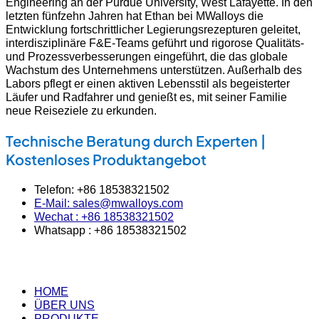
Engineering an der Purdue University, West Lafayette. In den
letzten fünfzehn Jahren hat Ethan bei MWalloys die
Entwicklung fortschrittlicher Legierungsrezepturen geleitet,
interdisziplinäre F&E-Teams geführt und rigorose Qualitäts-
und Prozessverbesserungen eingeführt, die das globale
Wachstum des Unternehmens unterstützen. Außerhalb des
Labors pflegt er einen aktiven Lebensstil als begeisterter
Läufer und Radfahrer und genießt es, mit seiner Familie
neue Reiseziele zu erkunden.
Technische Beratung durch Experten |
Kostenloses Produktangebot
Telefon: +86 18538321502
E-Mail: sales@mwalloys.com
Wechat : +86 18538321502
Whatsapp : +86 18538321502
HOME
ÜBER UNS
PRODUKTE