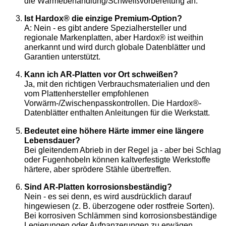
die Wärmebehandlung/Schweißvorbereitung an.
Ist Hardox® die einzige Premium-Option?
A: Nein - es gibt andere Spezialhersteller und
regionale Markenplatten, aber Hardox® ist weithin
anerkannt und wird durch globale Datenblätter und
Garantien unterstützt.
Kann ich AR-Platten vor Ort schweißen?
Ja, mit den richtigen Verbrauchsmaterialien und den
vom Plattenhersteller empfohlenen
Vorwärm-/Zwischenpasskontrollen. Die Hardox®-
Datenblätter enthalten Anleitungen für die Werkstatt.
Bedeutet eine höhere Härte immer eine längere
Lebensdauer?
Bei gleitendem Abrieb in der Regel ja - aber bei Schlag
oder Fugenhobeln können kaltverfestigte Werkstoffe
härtere, aber sprödere Stähle übertreffen.
Sind AR-Platten korrosionsbeständig?
Nein - es sei denn, es wird ausdrücklich darauf
hingewiesen (z. B. überzogene oder rostfreie Sorten).
Bei korrosiven Schlämmen sind korrosionsbeständige
Legierungen oder Aufpanzerungen zu erwägen.