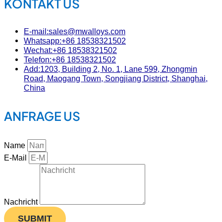
KONTAKT US
E-mail:sales@mwalloys.com
Whatsapp:+86 18538321502
Wechat:+86 18538321502
Telefon:+86 18538321502
Add:1203, Building 2, No. 1, Lane 599, Zhongmin
Road, Maogang Town, Songjiang District, Shanghai,
China
ANFRAGE US
Name
E-Mail
Nachricht
SUBMIT