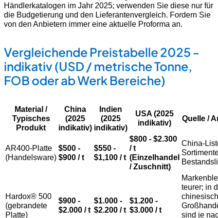
Händlerkatalogen im Jahr 2025; verwenden Sie diese nur für
die Budgetierung und den Lieferantenvergleich. Fordern Sie
von den Anbietern immer eine aktuelle Proforma an.
Vergleichende Preistabelle 2025 -
indikativ (USD / metrische Tonne,
FOB oder ab Werk Bereiche)
Material /
China
Indien
USA (2025
Typisches
(2025
(2025
Quelle /
indikativ)
Produkt
indikativ)
indikativ)
$800 - $2.300
China-Lis
AR400-Platte
$500 -
$550 -
/ t
Sortiment
(Handelsware)
$900 / t
$1,100 / t
(Einzelhandel
Bestandsli
/ Zuschnitt)
Markenble
teurer; in 
Hardox® 500
chinesisc
$900 -
$1.000 -
$1.200 -
(gebrandete
Großhand
$2.000 / t
$2.200 / t
$3.000 / t
Platte)
sind je na