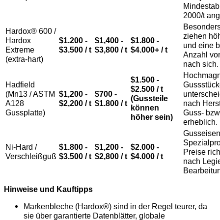
Mindesta
2000/t an
Besonders
Hardox® 600 /
ziehen hö
Hardox
$1.200 -
$1,400 -
$1.800 -
und eine 
Extreme
$3.500 / t
$3,800 / t
$4.000+ / t
Anzahl von
(extra-hart)
nach sich.
Hochmagn
$1.500 -
Hadfield
Gussstück
$2.500 / t
(Mn13 / ASTM
$1,200 -
$700 -
unterschei
(Gussteile
A128
$2,200 / t
$1.800 / t
nach Herst
können
Gussplatte)
Guss- bzw.
höher sein)
erheblich.
Gusseisen 
Spezialpro
Ni-Hard /
$1.800 -
$1,200 -
$2.000 -
Preise ric
Verschleißguß
$3.500 / t
$2,800 / t
$4.000 / t
nach Legi
Bearbeitu
Hinweise und Kauftipps
Markenbleche (Hardox®) sind in der Regel teurer, da
sie über garantierte Datenblätter, globale