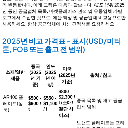
라 변동합니다. 아래 그림은 다음과 같습니다.
대표 범위
2025
년 동안 공급업체 목록, 마켓플레이스 견적 및 유통업체 카탈
로그에서 수집한 것으로, 예산 책정 및 공급업체 비교용으로만
사용하세요. 항상 공급업체에 최신 견적서를 요청하세요.
2025년 비교 가격표 - 표시(USD/미터
톤, FOB 또는 출고 전 범위)
중국
인도
미국
소재/일반
(2025
(2025
(2025년
출처 / 참고
년 기
년 예
제품
기준)
준)
상)
$800 -
$2,300 /
AR400 플
$500 -
$550 -
중국 목록 및 재고 공급
t (소매/
레이트(상
$900 /
$1,100
업체 범위.
t
/ t
절단 사
품)
이즈)
브랜드 플레이트는 프리