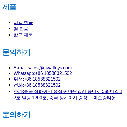
제품
니켈 합금
철 합금
합금 제품
문의하기
E-mail:sales@mwalloys.com
Whatsapp:+86 18538321502
위챗:+86 18538321502
전화:+86 18538321502
추가:중국 상하이시 송장구 마오강진 중민로 599번길 1,
2호 빌딩 1203호, 중국 상하이시 송장구 마오강타운
문의하기