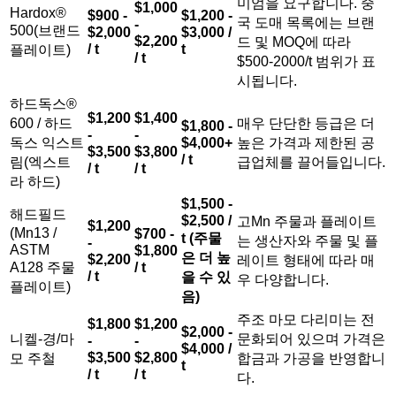
미엄을 요구합니다. 중
$1,000
Hardox®
$900 -
$1,200 -
국 도매 목록에는 브랜
-
500(브랜드
$2,000
$3,000 /
$2,200
드 및 MOQ에 따라
/ t
t
플레이트)
/ t
$500-2000/t 범위가 표
시됩니다.
하드독스®
$1,200
$1,400
600 / 하드
매우 단단한 등급은 더
$1,800 -
-
-
독스 익스트
$4,000+
높은 가격과 제한된 공
$3,500
$3,800
/ t
림(엑스트
급업체를 끌어들입니다.
/ t
/ t
라 하드)
$1,500 -
해드필드
$2,500 /
고Mn 주물과 플레이트
$1,200
(Mn13 /
$700 -
t (주물
는 생산자와 주물 및 플
-
ASTM
$1,800
은 더 높
$2,200
레이트 형태에 따라 매
A128 주물
/ t
/ t
을 수 있
우 다양합니다.
플레이트)
음)
주조 마모 다리미는 전
$1,800
$1,200
$2,000 -
니켈-경/마
문화되어 있으며 가격은
-
-
$4,000 /
$3,500
$2,800
모 주철
합금과 가공을 반영합니
t
/ t
/ t
다.