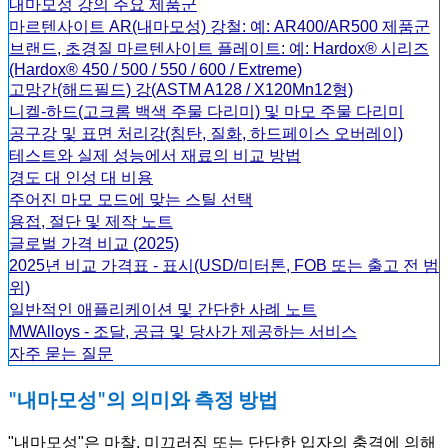
내마모성 강의 주요 제품군
마르텐사이트 AR(내마모성) 강철: 예: AR400/AR500 제품군
브랜드, 초경질 마르텐사이트 플레이트: 예: Hardox® 시리즈
(Hardox® 450 / 500 / 550 / 600 / Extreme)
고망간(해드필드) 강(ASTM A128 / X120Mn12형)
니켈-하드(고크롬 백색 주물 다리미) 및 마모 주물 다리미
공구강 및 표면 처리강(침탄, 질화, 하드페이스 오버레이)
테스트와 실제 성능에서 재료의 비교 방법
경도 대 인성 대 비용
주어진 마모 모드에 맞는 스틸 선택
용접, 절단 및 제작 노트
글로벌 가격 비교 (2025)
2025년 비교 가격표 - 표시(USD/미터톤, FOB 또는 출고 전 범
위)
일반적인 애플리케이션 및 간단한 사례 노트
MWAlloys - 조달, 공급 및 당사가 제공하는 서비스
자주 묻는 질문
"내마모성"의 의미와 측정 방법
"내마모성"은 마찰, 미끄러짐 또는 단단한 입자의 충격에 의해