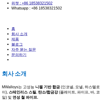
위챗 : +86 18538321502
Whatsapp : +86 18538321502
홈
회사 소개
제품
블로그
자주 묻는 질문
문의하기
회사 소개
MWalloys는 고성능
니켈 기반 합금
(인코넬, 모넬, 하스텔로
이),
스테인리스 스틸
,
탄소/합금강
(플레이트, 파이프, 바, 코
일) 및
연성 철 파이프.