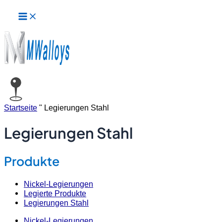
Hauptmenü
Zum
Seitennummerierung
Inhalt
der
springen
Beiträge
Startseite
"
Legierungen Stahl
Legierungen Stahl
Produkte
Nickel-Legierungen
Legierte Produkte
Legierungen Stahl
Nickel-Legierungen