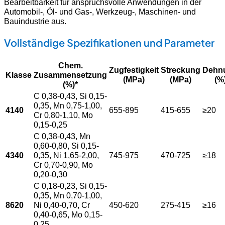
Bearbeitbarkeit für anspruchsvolle Anwendungen in der
Automobil-, Öl- und Gas-, Werkzeug-, Maschinen- und
Bauindustrie aus.
Vollständige Spezifikationen und Parameter
Chem.
Zugfestigkeit
Streckung
Dehn
Klasse
Zusammensetzung
(MPa)
(MPa)
(%
(%)*
C 0,38-0,43, Si 0,15-
0,35, Mn 0,75-1,00,
4140
655-895
415-655
≥20
Cr 0,80-1,10, Mo
0,15-0,25
C 0,38-0,43, Mn
0,60-0,80, Si 0,15-
4340
0,35, Ni 1,65-2,00,
745-975
470-725
≥18
Cr 0,70-0,90, Mo
0,20-0,30
C 0,18-0,23, Si 0,15-
0,35, Mn 0,70-1,00,
8620
Ni 0,40-0,70, Cr
450-620
275-415
≥16
0,40-0,65, Mo 0,15-
0,25