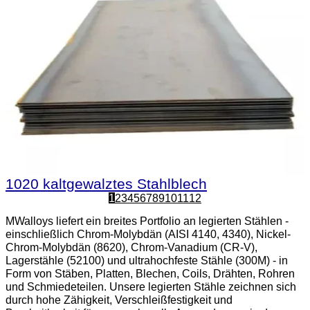
1020 kaltgewalztes Stahlblech
1
2
3
4
5
6
7
8
9
10
11
12
MWalloys liefert ein breites Portfolio an legierten Stählen -
einschließlich Chrom-Molybdän (AISI 4140, 4340), Nickel-
Chrom-Molybdän (8620), Chrom-Vanadium (CR-V),
Lagerstähle (52100) und ultrahochfeste Stähle (300M) - in
Form von Stäben, Platten, Blechen, Coils, Drähten, Rohren
und Schmiedeteilen. Unsere legierten Stähle zeichnen sich
durch hohe Zähigkeit, Verschleißfestigkeit und