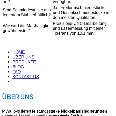
an?
verfügbar.
Ja - Freiformschmiedestücke
Sind Schmiedestücke aus
und Gesenkschmiedestücke in
legiertem Stahl erhältlich?
den meisten Qualitäten.
Präzisions-CNC-Bearbeitung
Wie wird die Maßhaltigkeit
und Lasermessung mit einer
gewährleistet?
Toleranz von ±0,1 mm.
HOME
ÜBER UNS
PRODUKTE
BLOG
FAQ
KONTAKT US
ÜBER UNS
MWalloys liefert leistungsstarke
Nickelbasislegierungen
(Inconel, Monel, Hastelloy),
rostfreie Stähle
,