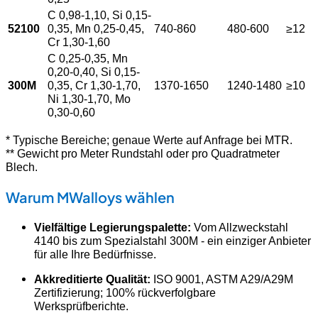
C 0,98-1,10, Si 0,15-
52100
0,35, Mn 0,25-0,45,
740-860
480-600
≥12
Cr 1,30-1,60
C 0,25-0,35, Mn
0,20-0,40, Si 0,15-
300M
0,35, Cr 1,30-1,70,
1370-1650
1240-1480
≥10
Ni 1,30-1,70, Mo
0,30-0,60
* Typische Bereiche; genaue Werte auf Anfrage bei MTR.
** Gewicht pro Meter Rundstahl oder pro Quadratmeter
Blech.
Warum MWalloys wählen
Vielfältige Legierungspalette:
Vom Allzweckstahl
4140 bis zum Spezialstahl 300M - ein einziger Anbieter
für alle Ihre Bedürfnisse.
Akkreditierte Qualität:
ISO 9001, ASTM A29/A29M
Zertifizierung; 100% rückverfolgbare
Werksprüfberichte.