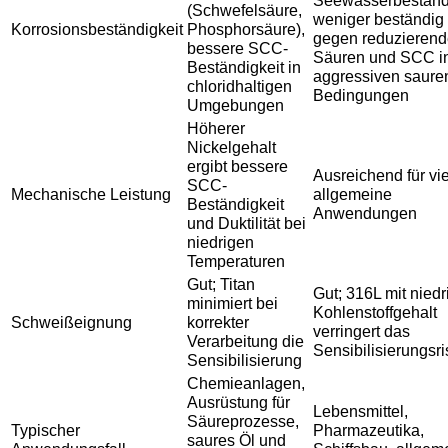
Seewasserbeständi
(Schwefelsäure,
weniger beständig
Korrosionsbeständigkeit
Phosphorsäure),
gegen reduzieren
bessere SCC-
Säuren und SCC i
Beständigkeit in
aggressiven saure
chloridhaltigen
Bedingungen
Umgebungen
Höherer
Nickelgehalt
ergibt bessere
Ausreichend für vi
SCC-
Mechanische Leistung
allgemeine
Beständigkeit
Anwendungen
und Duktilität bei
niedrigen
Temperaturen
Gut; Titan
Gut; 316L mit nied
minimiert bei
Kohlenstoffgehalt
Schweißeignung
korrekter
verringert das
Verarbeitung die
Sensibilisierungsri
Sensibilisierung
Chemieanlagen,
Ausrüstung für
Lebensmittel,
Säureprozesse,
Typischer
Pharmazeutika,
saures Öl und