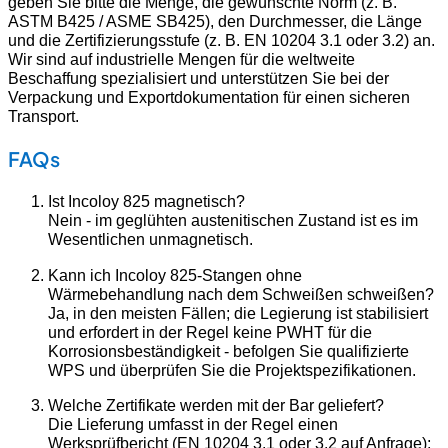
geben Sie bitte die Menge, die gewünschte Norm (z. B.
ASTM B425 / ASME SB425), den Durchmesser, die Länge
und die Zertifizierungsstufe (z. B. EN 10204 3.1 oder 3.2) an.
Wir sind auf industrielle Mengen für die weltweite
Beschaffung spezialisiert und unterstützen Sie bei der
Verpackung und Exportdokumentation für einen sicheren
Transport.
FAQs
Ist Incoloy 825 magnetisch?
Nein - im geglühten austenitischen Zustand ist es im
Wesentlichen unmagnetisch.
Kann ich Incoloy 825-Stangen ohne
Wärmebehandlung nach dem Schweißen schweißen?
Ja, in den meisten Fällen; die Legierung ist stabilisiert
und erfordert in der Regel keine PWHT für die
Korrosionsbeständigkeit - befolgen Sie qualifizierte
WPS und überprüfen Sie die Projektspezifikationen.
Welche Zertifikate werden mit der Bar geliefert?
Die Lieferung umfasst in der Regel einen
Werksprüfbericht (EN 10204 3.1 oder 3.2 auf Anfrage);