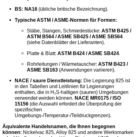
BS:
NA16
(übliche britische Bezeichnung).
Typische ASTM / ASME-Normen für Formen:
Stäbe, Stangen, Schmiedestücke:
ASTM B425 /
ASTM B564 / ASME SB425 / ASME SB564
(siehe Datenblätter der Lieferanten).
Platte & Blatt:
ASTM B424 / ASME SB424
.
Rohrleitungen / Wärmetauscher:
ASTM B423 /
ASME SB163
(Anwendungen variieren).
NACE / saure Dienstleistung:
Die Legierung 825 ist
in den Tabellen und Leitlinien für Legierungen
enthalten, die in H₂S-haltigen (sauren) Umgebungen
verwendet werden können.
NACE MR0175 / ISO
15156
(die Auswahl erfordert die Überprüfung der
spezifischen
Umgebungs-/Temperatur-/Teildruckgrenzen).
Äquivalente Handelsnamen, die Ihnen begegnen
können:
Nickelvac 825, Alloy 825 und andere Werksmarken