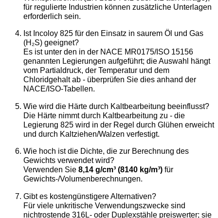
für regulierte Industrien können zusätzliche Unterlagen
erforderlich sein.
Ist Incoloy 825 für den Einsatz in saurem Öl und Gas
(H₂S) geeignet?
Es ist unter den in der NACE MR0175/ISO 15156
genannten Legierungen aufgeführt; die Auswahl hängt
vom Partialdruck, der Temperatur und dem
Chloridgehalt ab - überprüfen Sie dies anhand der
NACE/ISO-Tabellen.
Wie wird die Härte durch Kaltbearbeitung beeinflusst?
Die Härte nimmt durch Kaltbearbeitung zu - die
Legierung 825 wird in der Regel durch Glühen erweicht
und durch Kaltziehen/Walzen verfestigt.
Wie hoch ist die Dichte, die zur Berechnung des
Gewichts verwendet wird?
Verwenden Sie
8,14 g/cm³ (8140 kg/m³)
für
Gewichts-/Volumenberechnungen.
Gibt es kostengünstigere Alternativen?
Für viele unkritische Verwendungszwecke sind
nichtrostende 316L- oder Duplexstähle preiswerter; sie