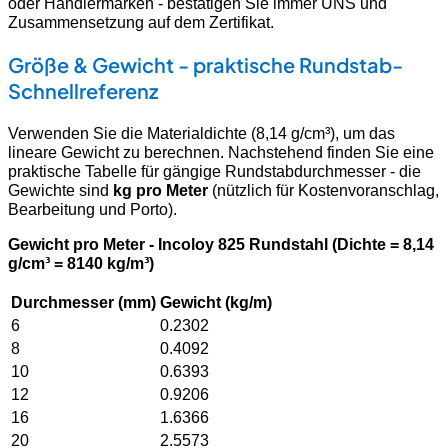
oder Händlermarken - bestätigen Sie immer UNS und
Zusammensetzung auf dem Zertifikat.
Größe & Gewicht - praktische Rundstab-
Schnellreferenz
Verwenden Sie die Materialdichte (8,14 g/cm³), um das
lineare Gewicht zu berechnen. Nachstehend finden Sie eine
praktische Tabelle für gängige Rundstabdurchmesser - die
Gewichte sind
kg pro Meter
(nützlich für Kostenvoranschlag,
Bearbeitung und Porto).
Gewicht pro Meter - Incoloy 825 Rundstahl (Dichte = 8,14
g/cm³ = 8140 kg/m³)
Durchmesser (mm)
Gewicht (kg/m)
6
0.2302
8
0.4092
10
0.6393
12
0.9206
16
1.6366
20
2.5573