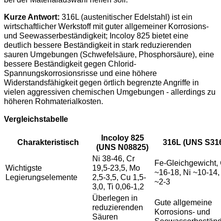
Kurze Antwort:
316L (austenitischer Edelstahl) ist ein
wirtschaftlicher Werkstoff mit guter allgemeiner Korrosions-
und Seewasserbeständigkeit; Incoloy 825 bietet eine
deutlich bessere Beständigkeit in stark reduzierenden
sauren Umgebungen (Schwefelsäure, Phosphorsäure), eine
bessere Beständigkeit gegen Chlorid-
Spannungskorrosionsrisse und eine höhere
Widerstandsfähigkeit gegen örtlich begrenzte Angriffe in
vielen aggressiven chemischen Umgebungen - allerdings zu
höheren Rohmaterialkosten.
Vergleichstabelle
Incoloy 825
Charakteristisch
316L (UNS S31
(UNS N08825)
Ni 38-46, Cr
Fe-Gleichgewicht, 
Wichtigste
19,5-23,5, Mo
~16-18, Ni ~10-14
Legierungselemente
2,5-3,5, Cu 1,5-
~2-3
3,0, Ti 0,06-1,2
Überlegen in
Gute allgemeine
reduzierenden
Korrosions- und
Säuren