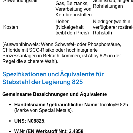
Anwendungsfall
Schiffsbau, allgem
Gas, Beiztanks,
Rohrleitungen
Verarbeitung von
Kernbrennstoffen
Höher
Niedriger (weithin
Kosten
(Nickelgehalt
verfügbarer rostfrei
treibt den Preis)
Rohstoff)
(Auswahlhinweis: Wenn Schwefel- oder Phosphorsäure,
Chloride mit SCC-Risiko oder hochintegrierte
Prozessanlagen in Betracht kommen, ist Alloy 825 in der
Regel die sicherere Wahl).
Spezifikationen und Äquivalente für
Stabstahl der Legierung 825
Gemeinsame Bezeichnungen und Äquivalente
Handelsname / gebräuchlicher Name:
Incoloy® 825
(Marke von Special Metals).
UNS:
N08825
.
W.Nr (EN Werkstoff Nr.):
2.4858
.