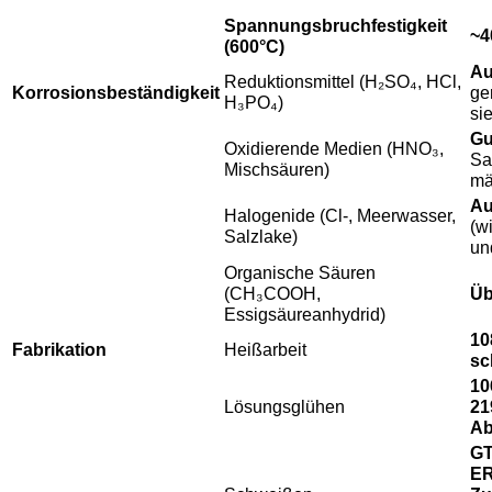
Spannungsbruchfestigkeit
~4
(600°C)
Au
Reduktionsmittel (H₂SO₄, HCl,
Korrosionsbeständigkeit
ge
H₃PO₄)
si
Gu
Oxidierende Medien (HNO₃,
Sa
Mischsäuren)
mä
Au
Halogenide (Cl-, Meerwasser,
(w
Salzlake)
un
Organische Säuren
(CH₃COOH,
Üb
Essigsäureanhydrid)
10
Fabrikation
Heißarbeit
sc
10
Lösungsglühen
21
Ab
GT
ER