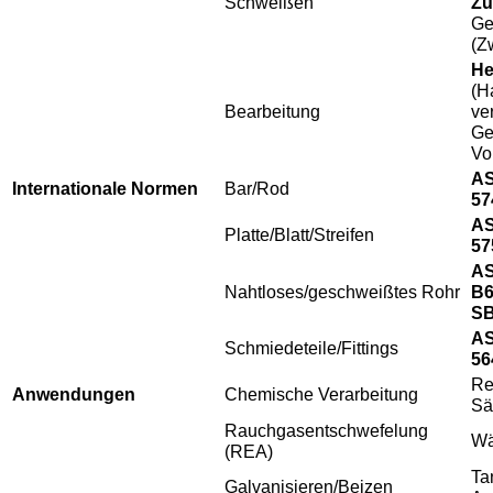
Schweißen
Zu
Ge
(Z
He
(H
Bearbeitung
ve
Ge
Vo
AS
Internationale Normen
Bar/Rod
57
AS
Platte/Blatt/Streifen
57
A
Nahtloses/geschweißtes Rohr
B6
SB
AS
Schmiedeteile/Fittings
56
Re
Anwendungen
Chemische Verarbeitung
Sä
Rauchgasentschwefelung
Wä
(REA)
Ta
Galvanisieren/Beizen