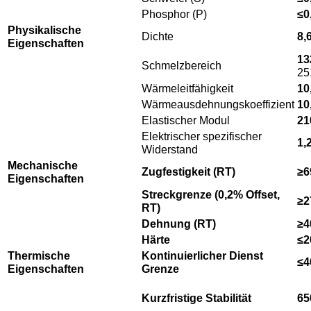
Phosphor (P)
≤0
Physikalische
Dichte
8,
Eigenschaften
13
Schmelzbereich
25
Wärmeleitfähigkeit
10
Wärmeausdehnungskoeffizient
10
Elastischer Modul
21
Elektrischer spezifischer
1,
Widerstand
Mechanische
Zugfestigkeit (RT)
≥6
Eigenschaften
Streckgrenze (0,2% Offset,
≥2
RT)
Dehnung (RT)
≥
Härte
≤2
Thermische
Kontinuierlicher Dienst
≤4
Eigenschaften
Grenze
Kurzfristige Stabilität
65