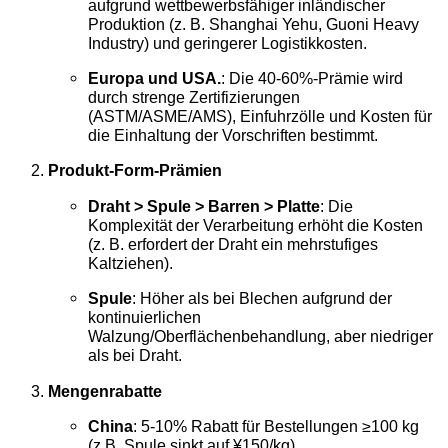
aufgrund wettbewerbsfähiger inländischer
Produktion (z. B. Shanghai Yehu, Guoni Heavy
Industry) und geringerer Logistikkosten.
Europa und USA.
: Die 40-60%-Prämie wird
durch strenge Zertifizierungen
(ASTM/ASME/AMS), Einfuhrzölle und Kosten für
die Einhaltung der Vorschriften bestimmt.
Produkt-Form-Prämien
Draht > Spule > Barren > Platte
: Die
Komplexität der Verarbeitung erhöht die Kosten
(z. B. erfordert der Draht ein mehrstufiges
Kaltziehen).
Spule
: Höher als bei Blechen aufgrund der
kontinuierlichen
Walzung/Oberflächenbehandlung, aber niedriger
als bei Draht.
Mengenrabatte
China
: 5-10% Rabatt für Bestellungen ≥100 kg
(z.B. Spule sinkt auf ¥150/kg).