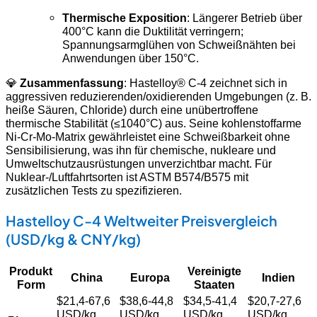
Thermische Exposition
: Längerer Betrieb über
400°C kann die Duktilität verringern;
Spannungsarmglühen von Schweißnähten bei
Anwendungen über 150°C.
💎
Zusammenfassung
: Hastelloy® C-4 zeichnet sich in
aggressiven reduzierenden/oxidierenden Umgebungen (z. B.
heiße Säuren, Chloride) durch eine unübertroffene
thermische Stabilität (≤1040°C) aus. Seine kohlenstoffarme
Ni-Cr-Mo-Matrix gewährleistet eine Schweißbarkeit ohne
Sensibilisierung, was ihn für chemische, nukleare und
Umweltschutzausrüstungen unverzichtbar macht. Für
Nuklear-/Luftfahrtsorten ist ASTM B574/B575 mit
zusätzlichen Tests zu spezifizieren.
Hastelloy C-4 Weltweiter Preisvergleich
(USD/kg & CNY/kg)
Produkt
Vereinigte
China
Europa
Indien
Form
Staaten
$21,4-67,6
$38,6-44,8
$34,5-41,4
$20,7-27,6
USD/kg
USD/kg
USD/kg
USD/kg