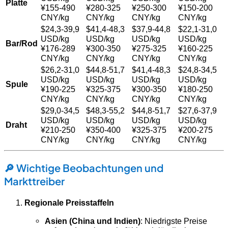
Platte
¥155-490
¥280-325
¥250-300
¥150-200
CNY/kg
CNY/kg
CNY/kg
CNY/kg
$24,3-39,9
$41,4-48,3
$37,9-44,8
$22,1-31,0
USD/kg
USD/kg
USD/kg
USD/kg
Bar/Rod
¥176-289
¥300-350
¥275-325
¥160-225
CNY/kg
CNY/kg
CNY/kg
CNY/kg
$26,2-31,0
$44,8-51,7
$41,4-48,3
$24,8-34,5
USD/kg
USD/kg
USD/kg
USD/kg
Spule
¥190-225
¥325-375
¥300-350
¥180-250
CNY/kg
CNY/kg
CNY/kg
CNY/kg
$29,0-34,5
$48,3-55,2
$44,8-51,7
$27,6-37,9
USD/kg
USD/kg
USD/kg
USD/kg
Draht
¥210-250
¥350-400
¥325-375
¥200-275
CNY/kg
CNY/kg
CNY/kg
CNY/kg
🔎
Wichtige Beobachtungen und
Markttreiber
Regionale Preisstaffeln
Asien (China und Indien)
: Niedrigste Preise