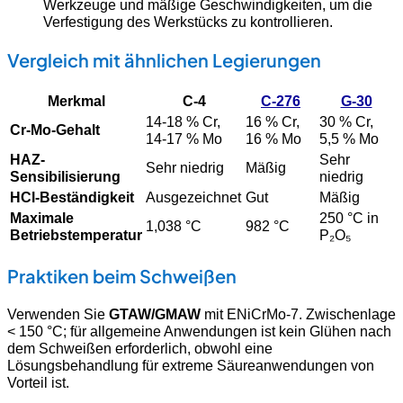
Werkzeuge und mäßige Geschwindigkeiten, um die
Verfestigung des Werkstücks zu kontrollieren.
Vergleich mit ähnlichen Legierungen
Merkmal
C-4
C-276
G-30
14-18 % Cr,
16 % Cr,
30 % Cr,
Cr-Mo-Gehalt
14-17 % Mo
16 % Mo
5,5 % Mo
HAZ-
Sehr
Sehr niedrig
Mäßig
Sensibilisierung
niedrig
HCl-Beständigkeit
Ausgezeichnet
Gut
Mäßig
Maximale
250 °C in
1,038 °C
982 °C
Betriebstemperatur
P₂O₅
Praktiken beim Schweißen
Verwenden Sie
GTAW/GMAW
mit ENiCrMo-7. Zwischenlage
< 150 °C; für allgemeine Anwendungen ist kein Glühen nach
dem Schweißen erforderlich, obwohl eine
Lösungsbehandlung für extreme Säureanwendungen von
Vorteil ist.