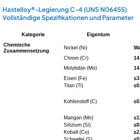
Hastelloy®-Legierung C-4 (UNS N06455)
Vollständige Spezifikationen und Parameter
Kategorie
Eigentum
Chemische
Nickel (Ni)
Wa
Zusammensetzung
Chrom (Cr)
14
Molybdän (Mo)
14
Eisen (Fe)
≤3
Titan (Ti)
≤0
Kohlenstoff (C)
≤0
Mangan (Mn)
≤1
Silizium (Si)
≤0
Kobalt (Co)
≤2
Schwefel (S)
≤0