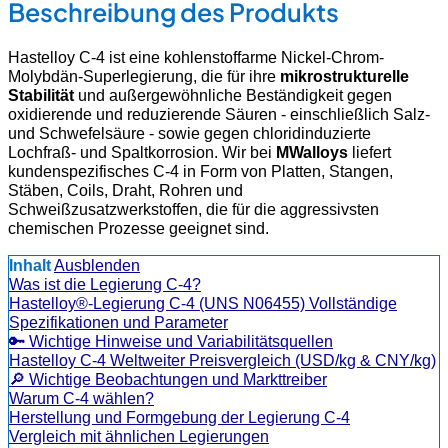
Beschreibung des Produkts
Hastelloy C-4 ist eine kohlenstoffarme Nickel-Chrom-
Molybdän-Superlegierung, die für ihre
mikrostrukturelle
Stabilität
und außergewöhnliche Beständigkeit gegen
oxidierende und reduzierende Säuren - einschließlich Salz-
und Schwefelsäure - sowie gegen chloridinduzierte
Lochfraß- und Spaltkorrosion. Wir bei
MWalloys
liefert
kundenspezifisches C-4 in Form von Platten, Stangen,
Stäben, Coils, Draht, Rohren und
Schweißzusatzwerkstoffen, die für die aggressivsten
chemischen Prozesse geeignet sind.
Inhalt
Ausblenden
Was ist die Legierung C-4?
Hastelloy®-Legierung C-4 (UNS N06455) Vollständige
Spezifikationen und Parameter
🔑 Wichtige Hinweise und Variabilitätsquellen
Hastelloy C-4 Weltweiter Preisvergleich (USD/kg & CNY/kg)
🔎 Wichtige Beobachtungen und Markttreiber
Warum C-4 wählen?
Herstellung und Formgebung der Legierung C-4
Vergleich mit ähnlichen Legierungen