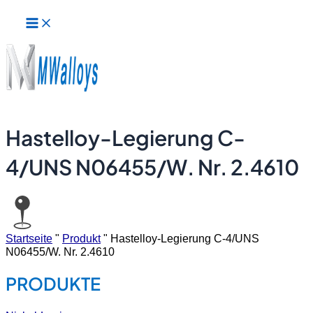
Hauptmenü
Zum
Inhalt
springen
Hastelloy-Legierung C-
4/UNS N06455/W. Nr. 2.4610
Startseite
"
Produkt
"
Hastelloy-Legierung C-4/UNS
N06455/W. Nr. 2.4610
PRODUKTE