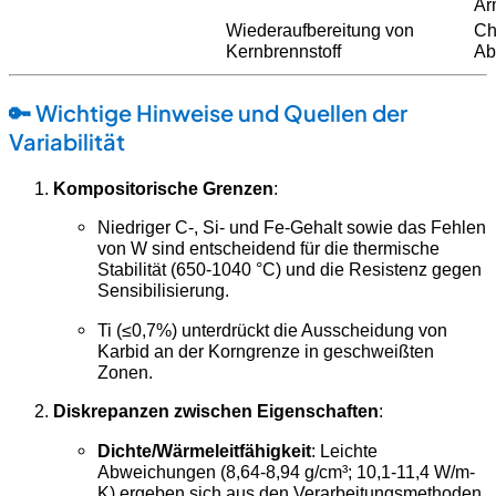
Ar
Wiederaufbereitung von
Ch
Kernbrennstoff
Ab
🔑
Wichtige Hinweise und Quellen der
Variabilität
Kompositorische Grenzen
:
Niedriger C-, Si- und Fe-Gehalt sowie das Fehlen
von W sind entscheidend für die thermische
Stabilität (650-1040 °C) und die Resistenz gegen
Sensibilisierung.
Ti (≤0,7%) unterdrückt die Ausscheidung von
Karbid an der Korngrenze in geschweißten
Zonen.
Diskrepanzen zwischen Eigenschaften
:
Dichte/Wärmeleitfähigkeit
: Leichte
Abweichungen (8,64-8,94 g/cm³; 10,1-11,4 W/m-
K) ergeben sich aus den Verarbeitungsmethoden