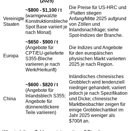
(2025)
Die Preise für US-HRC und
~$800 - $1,100 / t
-Platten stiegen
(warmgewalzte
Vereinigte
Anfang/Mitte 2025 aufgrund
Konstruktionsbleche
Staaten
von Zöllen und
Spot Base variiert je
Inlandsnachfrage; siehe
nach Monat)
Spot-Indizes der Branche.
~$650 - $900 / t
(Angebote für
Die Indizes und Angebote
CPT/EU-gelieferte
für den europäischen
Europa
S355-Bleche
physischen Markt variierten
variieren je nach
2025 je nach Region.
Werk/Herkunft)
Inländisches chinesisches
Grobblech wird tendenziell
~$600 - $820 / t
niedriger gehandelt, variiert
(Angebote für
jedoch je nach Spezifikation
Inlandsblech S355;
China
und Dicke; chinesische
Angebote für
Marktbeobachter zeigen für
dünnere/dickere
einige Grobblechartikel im
Teile variieren)
Jahr 2025 weniger als
$700/t an.