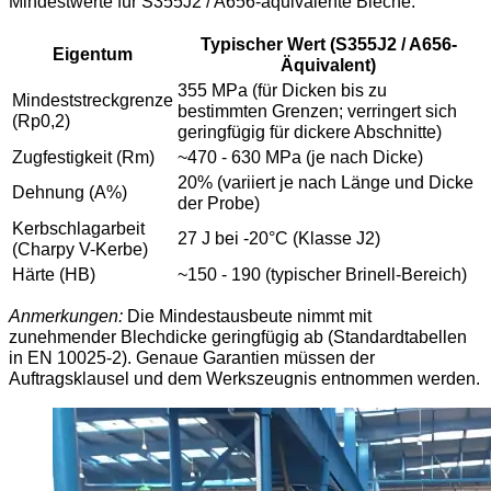
Mindestwerte für S355J2 / A656-äquivalente Bleche.
Typischer Wert (S355J2 / A656-
Eigentum
Äquivalent)
355 MPa (für Dicken bis zu
Mindeststreckgrenze
bestimmten Grenzen; verringert sich
(Rp0,2)
geringfügig für dickere Abschnitte)
Zugfestigkeit (Rm)
~470 - 630 MPa (je nach Dicke)
20% (variiert je nach Länge und Dicke
Dehnung (A%)
der Probe)
Kerbschlagarbeit
27 J bei -20°C (Klasse J2)
(Charpy V-Kerbe)
Härte (HB)
~150 - 190 (typischer Brinell-Bereich)
Anmerkungen:
Die Mindestausbeute nimmt mit
zunehmender Blechdicke geringfügig ab (Standardtabellen
in EN 10025-2). Genaue Garantien müssen der
Auftragsklausel und dem Werkszeugnis entnommen werden.