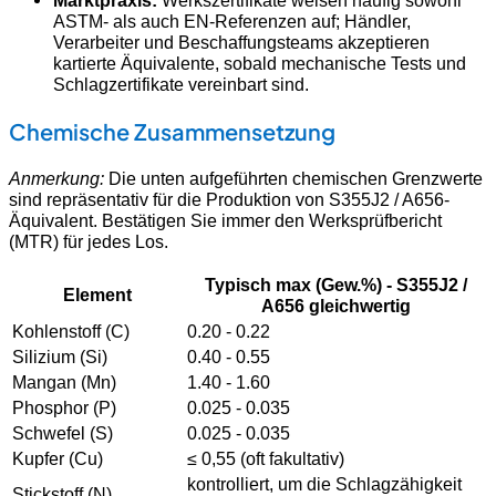
Marktpraxis:
Werkszertifikate weisen häufig sowohl
ASTM- als auch EN-Referenzen auf; Händler,
Verarbeiter und Beschaffungsteams akzeptieren
kartierte Äquivalente, sobald mechanische Tests und
Schlagzertifikate vereinbart sind.
Chemische Zusammensetzung
Anmerkung:
Die unten aufgeführten chemischen Grenzwerte
sind repräsentativ für die Produktion von S355J2 / A656-
Äquivalent. Bestätigen Sie immer den Werksprüfbericht
(MTR) für jedes Los.
Typisch max (Gew.%) - S355J2 /
Element
A656 gleichwertig
Kohlenstoff (C)
0.20 - 0.22
Silizium (Si)
0.40 - 0.55
Mangan (Mn)
1.40 - 1.60
Phosphor (P)
0.025 - 0.035
Schwefel (S)
0.025 - 0.035
Kupfer (Cu)
≤ 0,55 (oft fakultativ)
kontrolliert, um die Schlagzähigkeit
Stickstoff (N)