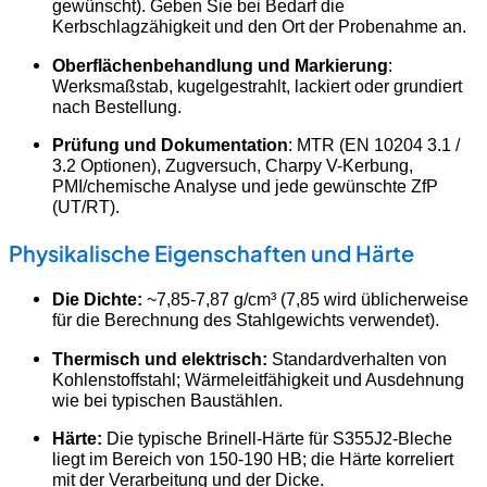
gewünscht). Geben Sie bei Bedarf die
Kerbschlagzähigkeit und den Ort der Probenahme an.
Oberflächenbehandlung und Markierung
:
Werksmaßstab, kugelgestrahlt, lackiert oder grundiert
nach Bestellung.
Prüfung und Dokumentation
: MTR (EN 10204 3.1 /
3.2 Optionen), Zugversuch, Charpy V-Kerbung,
PMI/chemische Analyse und jede gewünschte ZfP
(UT/RT).
Physikalische Eigenschaften und Härte
Die Dichte:
~7,85-7,87 g/cm³ (7,85 wird üblicherweise
für die Berechnung des Stahlgewichts verwendet).
Thermisch und elektrisch:
Standardverhalten von
Kohlenstoffstahl; Wärmeleitfähigkeit und Ausdehnung
wie bei typischen Baustählen.
Härte:
Die typische Brinell-Härte für S355J2-Bleche
liegt im Bereich von 150-190 HB; die Härte korreliert
mit der Verarbeitung und der Dicke.