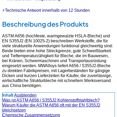
⚡Technische Antwort innerhalb von 12 Stunden
Beschreibung des Produkts
ASTM A656 (hochfeste, warmgewalzte HSLA-Bleche) und
EN S355J2 (EN 10025-2) beschreiben Werkstoffe, die für
viele strukturelle Anwendungen funktional gleichwertig sind:
Beide bieten eine hohe Streckgrenze, gute Schweißbarkeit
und Tieftemperaturzähigkeit für Bleche, die im Bauwesen,
bei Kränen, Schwermaschinen und Transportausrüstung
eingesetzt werden. MWAlloys liefert A656 / S355J2-Bleche
zu direkten Fabrikpreisen, mit Lagerbeständen für gängige
Dicken und kurzen Lieferzeiten für Käufer, die zuverlässige,
wirtschaftliche Strukturbleche mit schnellem Werksversand
aus China benötigen.
Inhalt
Ausblenden
Was ist ASTM A656 / S355J2 Kohlenstoffstahlblech?
Warum Käufer die ASTM A656 oft mit der EN S355J2
gleichsetzen
Chemische Zusammensetzung