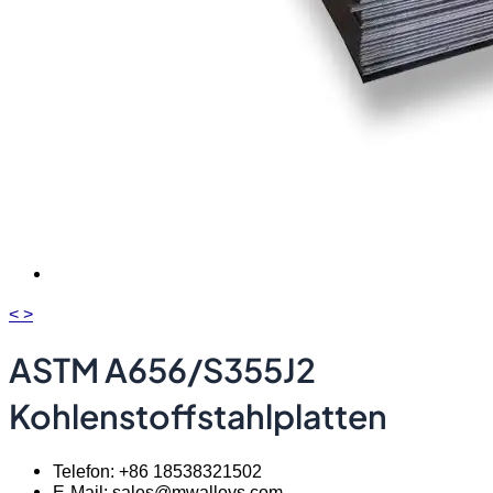
<
>
ASTM A656/S355J2
Kohlenstoffstahlplatten
Telefon: +86 18538321502
E-Mail: sales@mwalloys.com