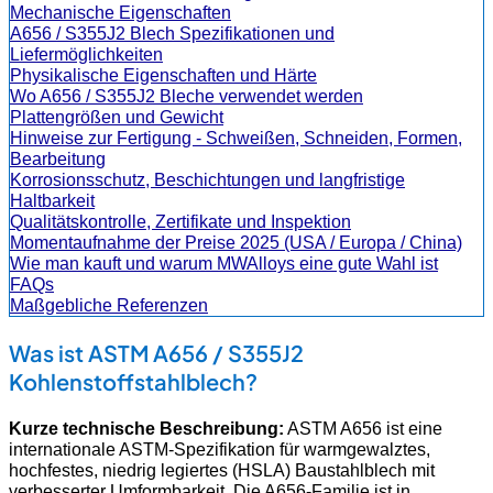
Mechanische Eigenschaften
A656 / S355J2 Blech Spezifikationen und
Liefermöglichkeiten
Physikalische Eigenschaften und Härte
Wo A656 / S355J2 Bleche verwendet werden
Plattengrößen und Gewicht
Hinweise zur Fertigung - Schweißen, Schneiden, Formen,
Bearbeitung
Korrosionsschutz, Beschichtungen und langfristige
Haltbarkeit
Qualitätskontrolle, Zertifikate und Inspektion
Momentaufnahme der Preise 2025 (USA / Europa / China)
Wie man kauft und warum MWAlloys eine gute Wahl ist
FAQs
Maßgebliche Referenzen
Was ist ASTM A656 / S355J2
Kohlenstoffstahlblech?
Kurze technische Beschreibung:
ASTM A656 ist eine
internationale ASTM-Spezifikation für warmgewalztes,
hochfestes, niedrig legiertes (HSLA) Baustahlblech mit
verbesserter Umformbarkeit. Die A656-Familie ist in