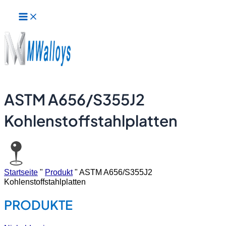
Hauptmenü
Zum
Inhalt
springen
ASTM A656/S355J2
Kohlenstoffstahlplatten
Startseite
"
Produkt
"
ASTM A656/S355J2
Kohlenstoffstahlplatten
PRODUKTE