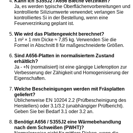
Kann ich S355J2 / A656 Bleche verzinken?
Ja, es werden typische Oberflächenvorbereitungen und
kontrollierte Siliziumwerte verwendet; verlangen Sie
kontrolliertes Si in der Bestellung, wenn eine
Feuerverzinkung geplant ist.
Wie wird das Plattengewicht berechnet?
1 m² × 1 mm Dicke ≈ 7,85 kg. Verwenden Sie die
Formel in Abschnitt 8 für maßgeschneiderte Größen.
Sind A656-Platten in normalisiertem Zustand
erhältlich?
Ja - +N (normalisiert) ist eine gängige Lieferoption zur
Verbesserung der Zähigkeit und Homogenisierung der
Eigenschaften.
Welche Bescheinigungen werden mit Fräsplatten
geliefert?
Üblicherweise EN 10204 2.2 (Prüfbescheinigung des
Herstellers) oder 3.1/3.2 (unabhängiger Prüfbericht).
Geben Sie bei Bedarf 3.1 oder 3.2 an.
Benötigt A656 / S355J2 eine Wärmebehandlung
nach dem Schweißen (PWHT)?
Normalerweise nicht für mittlere Dicken, wenn die