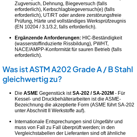
Zugversuch, Dehnung, Biegeversuch (falls
erforderlich), Kerbschlagbiegeversuch(e) (falls
erforderlich), UT/RT oder andere zerstörungsfreie
Prüfung, Härte und vollständiges Werksprüfzeugnis
(EN 10204 / 3.1/3.2, falls erforderlich).
Ergänzende Anforderungen:
HIC-Beständigkeit
(wasserstoffinduzierte Rissbildung), PWHT,
NACE/AMPP-Konformität für sauren Betrieb (falls
erforderlich).
Was ist ASTM A202 Grade A / B Stahl
gleichwertig zu?
Die
ASME
Gegenstück ist
SA-202 / SA-202M
- Für
Kessel- und Druckbehälterarbeiten ist die ASME-
Bezeichnung die akzeptierte Form (ASME führt SA-202
unter Abschnitt II Werkstoffe auf).
Internationale Entsprechungen sind
Ungefähr
und
muss von Fall zu Fall überprüft werden; in den
Vergleichstabellen der Lieferanten sind oft ähnliche