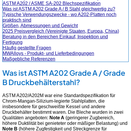
ASTM A202 / ASME SA-202 Blechspezifikation
Was ist ASTM A202 Grade A / B Stahl gleichwertig zu?
Typische Verwendungszwecke - wo A202-Platten noch
praktisch sind
Größen, Abmessungen und Gewicht
2025 Preisvergleich (Vereinigte Staaten, Europa, China)
Beratung in den Bereichen Einkauf, Inspektion und
Fertigung
Häufig gestellte Fragen
MWAlloys - Produkt- und Lieferbedingungen
Maßgebliche Referenzen
Was ist ASTM A202 Grade A / Grade
B Druckbehälterstahl?
ASTM A202/A202M war eine Standardspezifikation für
Chrom-Mangan-Silizium-legierte Stahlplatten, die
insbesondere für geschweißte Kessel und andere
Druckbehälter bestimmt waren. Die Bleche wurden in zwei
Qualitäten angeboten:
Note A
(geringerer Zugbereich,
höhere Duktilität bei genieteter oder mäßiger Belastung) und
Note B
(höhere Zugfestigkeit und Streckgrenze für