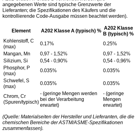
angegebenen Werte sind typische Grenzwerte der
Lieferanten; die Spezifikationen des Käufers und die
kontrollierende Code-Ausgabe müssen beachtet werden).
A202 Klasse
Element
A202 Klasse A (typisch) %
B (typisch) %
Kohlenstoff, C
0.17%
0.25%
(max)
Mangan, Mn
0,97 - 1,52%
0,97 - 1,52%
Silizium, Si
0,54 - 0,90%
0,54 - 0,96%
Phosphor, P
0.035%
0.035%
(max)
Schwefel, S
0.035%
0.035%
(max)
- (geringe Mengen werden
- (geringe
Chrom, Cr
bei der Verarbeitung
Mengen
(Spuren/typisch)
erwartet)
erwartet)
(Quelle: Materialseiten der Hersteller und Lieferanten, die die
chemischen Bereiche der ASTM/ASME-Spezifikationen
zusammenfassen).