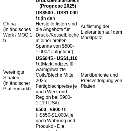
Druckbehälterblech
(Prognose 2025)
US$500 - US$1.000
/ t
(in den
China
Herstellerlisten sind
Auflistung der
(inländisches
die Angebote für
Lieferanten auf dem
Werk / MOQ 1
Druck-/Kesselbleche
Marktplatz.
t)
in einer breiten
Spanne von $500-
1.000/t aufgeführt).
US$845 - US$1,110
/ t
(Marktindizes für
warmgewalzte
Vereinigte
Coils/Bleche Mitte
Marktberichte und
Staaten
2025;
Preisverfolgung von
(inländischer
Fertigblechpreise je
Platten.
Plattenmarkt)
nach Werk und
Region bei $900-
1.110 US/t).
€500 - €900 / t
(~$550-$1.000/t je
nach Währung und
Produkt) - Die