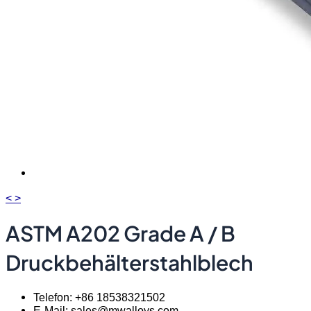
<
>
ASTM A202 Grade A / B
Druckbehälterstahlblech
Telefon: +86 18538321502
E-Mail: sales@mwalloys.com