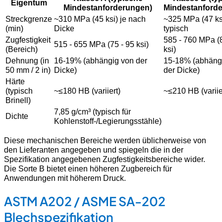
Eigentum
Mindestanforderungen)
Mindestanford
Streckgrenze
~310 MPa (45 ksi) je nach
~325 MPa (47 ks
(min)
Dicke
typisch
Zugfestigkeit
585 - 760 MPa (
515 - 655 MPa (75 - 95 ksi)
(Bereich)
ksi)
Dehnung (in
16-19% (abhängig von der
15-18% (abhäng
50 mm / 2 in)
Dicke)
der Dicke)
Härte
(typisch
~≤180 HB (variiert)
~≤210 HB (variie
Brinell)
7,85 g/cm³ (typisch für
Dichte
Kohlenstoff-/Legierungsstähle)
Diese mechanischen Bereiche werden üblicherweise von
den Lieferanten angegeben und spiegeln die in der
Spezifikation angegebenen Zugfestigkeitsbereiche wider.
Die Sorte B bietet einen höheren Zugbereich für
Anwendungen mit höherem Druck.
ASTM A202 / ASME SA-202
Blechspezifikation