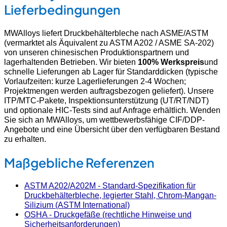
Lieferbedingungen
MWAlloys liefert Druckbehälterbleche nach ASME/ASTM
(vermarktet als Äquivalent zu ASTM A202 / ASME SA-202)
von unseren chinesischen Produktionspartnern und
lagerhaltenden Betrieben. Wir bieten
100% Werkspreis
und
schnelle Lieferungen ab Lager für Standarddicken (typische
Vorlaufzeiten: kurze Lagerlieferungen 2-4 Wochen;
Projektmengen werden auftragsbezogen geliefert). Unsere
ITP/MTC-Pakete, Inspektionsunterstützung (UT/RT/NDT)
und optionale HIC-Tests sind auf Anfrage erhältlich. Wenden
Sie sich an MWAlloys, um wettbewerbsfähige CIF/DDP-
Angebote und eine Übersicht über den verfügbaren Bestand
zu erhalten.
Maßgebliche Referenzen
ASTM A202/A202M - Standard-Spezifikation für
Druckbehälterbleche, legierter Stahl, Chrom-Mangan-
Silizium (ASTM International)
OSHA - Druckgefäße (rechtliche Hinweise und
Sicherheitsanforderungen)