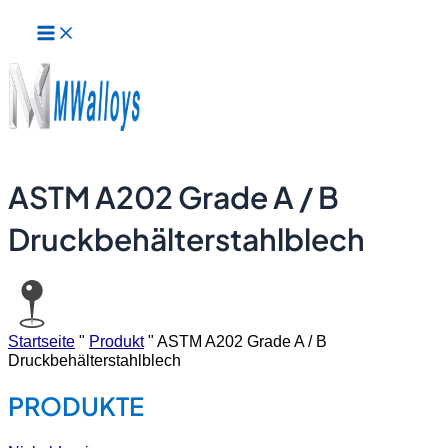
Hauptmenü
Zum
Inhalt
springen
ASTM A202 Grade A / B
Druckbehälterstahlblech
Startseite
"
Produkt
"
ASTM A202 Grade A / B
Druckbehälterstahlblech
PRODUKTE