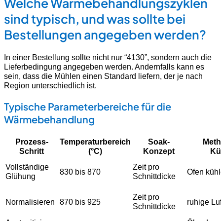
Welche Wärmebehandlungszyklen
sind typisch, und was sollte bei
Bestellungen angegeben werden?
In einer Bestellung sollte nicht nur “4130”, sondern auch die
Lieferbedingung angegeben werden. Andernfalls kann es
sein, dass die Mühlen einen Standard liefern, der je nach
Region unterschiedlich ist.
Typische Parameterbereiche für die
Wärmebehandlung
Prozess-
Temperaturbereich
Soak-
Meth
Schritt
(°C)
Konzept
Kü
Vollständige
Zeit pro
830 bis 870
Ofen küh
Glühung
Schnittdicke
Zeit pro
Normalisieren
870 bis 925
ruhige Luf
Schnittdicke