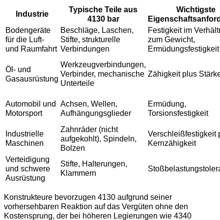
Typische Teile aus
Wichtigste
Industrie
4130 bar
Eigenschaftsanfor
Bodengeräte
Beschläge, Laschen,
Festigkeit im Verhält
für die Luft-
Stifte, strukturelle
zum Gewicht,
und Raumfahrt
Verbindungen
Ermüdungsfestigkeit
Werkzeugverbindungen,
Öl- und
Verbinder, mechanische
Zähigkeit plus Stärk
Gasausrüstung
Unterteile
Automobil und
Achsen, Wellen,
Ermüdung,
Motorsport
Aufhängungsglieder
Torsionsfestigkeit
Zahnräder (nicht
Industrielle
Verschleißfestigkeit 
aufgekohlt), Spindeln,
Maschinen
Kernzähigkeit
Bolzen
Verteidigung
Stifte, Halterungen,
und schwere
Stoßbelastungstoler
Klammern
Ausrüstung
Konstrukteure bevorzugen 4130 aufgrund seiner
vorhersehbaren Reaktion auf das Vergüten ohne den
Kostensprung, der bei höheren Legierungen wie 4340