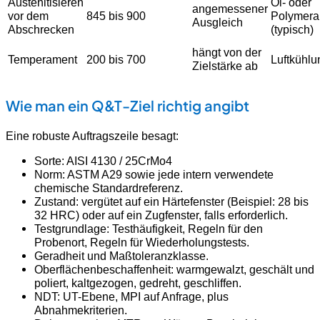
Austenitisieren
Öl- oder
angemessener
vor dem
845 bis 900
Polymera
Ausgleich
Abschrecken
(typisch)
hängt von der
Temperament
200 bis 700
Luftkühlu
Zielstärke ab
Wie man ein Q&T-Ziel richtig angibt
Eine robuste Auftragszeile besagt:
Sorte: AISI 4130 / 25CrMo4
Norm: ASTM A29 sowie jede intern verwendete
chemische Standardreferenz.
Zustand: vergütet auf ein Härtefenster (Beispiel: 28 bis
32 HRC) oder auf ein Zugfenster, falls erforderlich.
Testgrundlage: Testhäufigkeit, Regeln für den
Probenort, Regeln für Wiederholungstests.
Geradheit und Maßtoleranzklasse.
Oberflächenbeschaffenheit: warmgewalzt, geschält und
poliert, kaltgezogen, gedreht, geschliffen.
NDT: UT-Ebene, MPI auf Anfrage, plus
Abnahmekriterien.