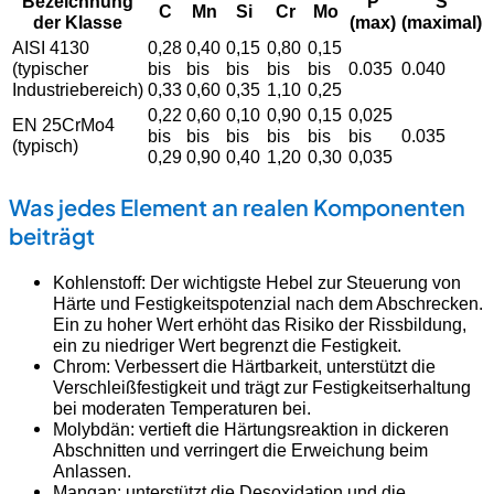
Bezeichnung
P
S
C
Mn
Si
Cr
Mo
der Klasse
(max)
(maximal)
AISI 4130
0,28
0,40
0,15
0,80
0,15
(typischer
bis
bis
bis
bis
bis
0.035
0.040
Industriebereich)
0,33
0,60
0,35
1,10
0,25
0,22
0,60
0,10
0,90
0,15
0,025
EN 25CrMo4
bis
bis
bis
bis
bis
bis
0.035
(typisch)
0,29
0,90
0,40
1,20
0,30
0,035
Was jedes Element an realen Komponenten
beiträgt
Kohlenstoff: Der wichtigste Hebel zur Steuerung von
Härte und Festigkeitspotenzial nach dem Abschrecken.
Ein zu hoher Wert erhöht das Risiko der Rissbildung,
ein zu niedriger Wert begrenzt die Festigkeit.
Chrom: Verbessert die Härtbarkeit, unterstützt die
Verschleißfestigkeit und trägt zur Festigkeitserhaltung
bei moderaten Temperaturen bei.
Molybdän: vertieft die Härtungsreaktion in dickeren
Abschnitten und verringert die Erweichung beim
Anlassen.
Mangan: unterstützt die Desoxidation und die