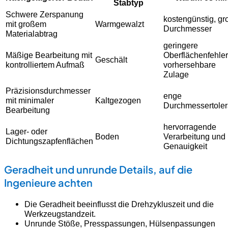
Stabtyp
Schwere Zerspanung
kostengünstig, gr
mit großem
Warmgewalzt
Durchmesser
Materialabtrag
geringere
Mäßige Bearbeitung mit
Oberflächenfehler
Geschält
kontrolliertem Aufmaß
vorhersehbare
Zulage
Präzisionsdurchmesser
enge
mit minimaler
Kaltgezogen
Durchmessertole
Bearbeitung
hervorragende
Lager- oder
Boden
Verarbeitung und
Dichtungszapfenflächen
Genauigkeit
Geradheit und unrunde Details, auf die
Ingenieure achten
Die Geradheit beeinflusst die Drehzykluszeit und die
Werkzeugstandzeit.
Unrunde Stöße, Presspassungen, Hülsenpassungen