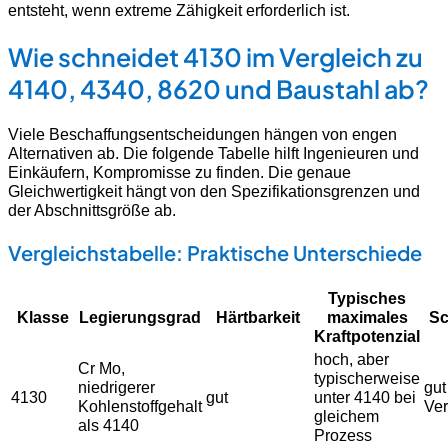
entsteht, wenn extreme Zähigkeit erforderlich ist.
Wie schneidet 4130 im Vergleich zu
4140, 4340, 8620 und Baustahl ab?
Viele Beschaffungsentscheidungen hängen von engen
Alternativen ab. Die folgende Tabelle hilft Ingenieuren und
Einkäufern, Kompromisse zu finden. Die genaue
Gleichwertigkeit hängt von den Spezifikationsgrenzen und
der Abschnittsgröße ab.
Vergleichstabelle: Praktische Unterschiede
Typisches
Klasse
Legierungsgrad
Härtbarkeit
maximales
Sc
Kraftpotenzial
hoch, aber
Cr Mo,
typischerweise
niedrigerer
gut
4130
gut
unter 4140 bei
Kohlenstoffgehalt
Ver
gleichem
als 4140
Prozess