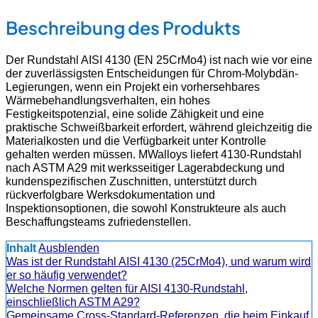
Beschreibung des Produkts
Der Rundstahl AISI 4130 (EN 25CrMo4) ist nach wie vor eine
der zuverlässigsten Entscheidungen für Chrom-Molybdän-
Legierungen, wenn ein Projekt ein vorhersehbares
Wärmebehandlungsverhalten, ein hohes
Festigkeitspotenzial, eine solide Zähigkeit und eine
praktische Schweißbarkeit erfordert, während gleichzeitig die
Materialkosten und die Verfügbarkeit unter Kontrolle
gehalten werden müssen. MWalloys liefert 4130-Rundstahl
nach ASTM A29 mit werksseitiger Lagerabdeckung und
kundenspezifischen Zuschnitten, unterstützt durch
rückverfolgbare Werksdokumentation und
Inspektionsoptionen, die sowohl Konstrukteure als auch
Beschaffungsteams zufriedenstellen.
Inhalt
Ausblenden
Was ist der Rundstahl AISI 4130 (25CrMo4), und warum wird
er so häufig verwendet?
Welche Normen gelten für AISI 4130-Rundstahl,
einschließlich ASTM A29?
Gemeinsame Cross-Standard-Referenzen, die beim Einkauf