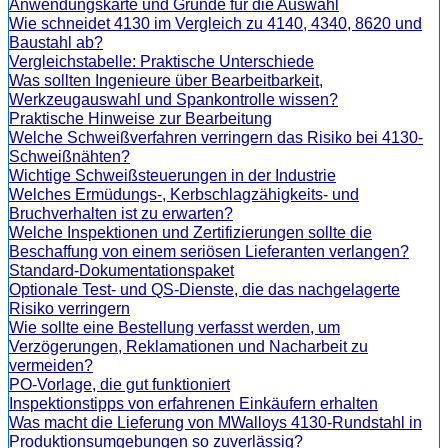
Anwendungskarte und Gründe für die Auswahl
Wie schneidet 4130 im Vergleich zu 4140, 4340, 8620 und
Baustahl ab?
Vergleichstabelle: Praktische Unterschiede
Was sollten Ingenieure über Bearbeitbarkeit,
Werkzeugauswahl und Spankontrolle wissen?
Praktische Hinweise zur Bearbeitung
Welche Schweißverfahren verringern das Risiko bei 4130-
Schweißnähten?
Wichtige Schweißsteuerungen in der Industrie
Welches Ermüdungs-, Kerbschlagzähigkeits- und
Bruchverhalten ist zu erwarten?
Welche Inspektionen und Zertifizierungen sollte die
Beschaffung von einem seriösen Lieferanten verlangen?
Standard-Dokumentationspaket
Optionale Test- und QS-Dienste, die das nachgelagerte
Risiko verringern
Wie sollte eine Bestellung verfasst werden, um
Verzögerungen, Reklamationen und Nacharbeit zu
vermeiden?
PO-Vorlage, die gut funktioniert
Inspektionstipps von erfahrenen Einkäufern erhalten
Was macht die Lieferung von MWalloys 4130-Rundstahl in
Produktionsumgebungen so zuverlässig?