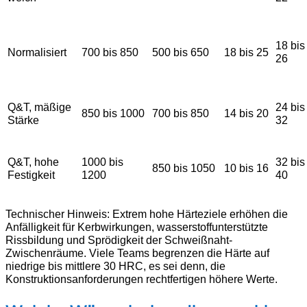
18 bis
Normalisiert
700 bis 850
500 bis 650
18 bis 25
26
Q&T, mäßige
24 bis
850 bis 1000
700 bis 850
14 bis 20
Stärke
32
Q&T, hohe
1000 bis
32 bis
850 bis 1050
10 bis 16
Festigkeit
1200
40
Technischer Hinweis: Extrem hohe Härteziele erhöhen die
Anfälligkeit für Kerbwirkungen, wasserstoffunterstützte
Rissbildung und Sprödigkeit der Schweißnaht-
Zwischenräume. Viele Teams begrenzen die Härte auf
niedrige bis mittlere 30 HRC, es sei denn, die
Konstruktionsanforderungen rechtfertigen höhere Werte.