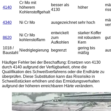
Cr Mo mit
besser als
mäß
4140
höherem
höher
4130
ris
Kohlenstoffgehalt
mä
4340
Ni Cr Mo
ausgezeichnet
sehr hoch
ver
entwickelt
starker Koffer
Ni Cr Mo
8620
zum
mit robustem
gut
kohlenstoffarm
Aufkohlen
Kern
1018 /
gering bis
Niedriglegierung
begrenzt
aus
Baustahl
mäßig
Häufiger Fehler bei der Beschaffung: Ersetzen von 4130
durch 4140 aufgrund der Verfügbarkeit, ohne die
Qualifikation des Schweißverfahrens oder die Endhärte zu
überprüfen. Diese Substitution kann das Rissrisiko in
Schweißstücken erhöhen und das Ermüdungsverhalten
aufgrund der höheren erreichbaren Härte verändern.