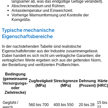
langsamer ab, was das endgültige Gefüge verändert).
Abschreckmedium und Rühren.
Anlasstemperatur und Einweichzeit.
Vorherige Warmumformung und Kontrolle der
Korngröße.
Typische mechanische
Eigenschaftsbereiche
In der nachstehenden Tabelle sind realistische
Eigenschaftsfenster aus der Industrie zusammengefasst.
Dabei handelt es sich nicht um vertragliche Garantien; die
vertraglichen Werte ergeben sich aus der geltenden Norm,
der Bestellung und verifizierten Prüfberichten.
Bedingung
(gemeinsame
Zugfestigkeit
Streckgrenze
Dehnung
Härte
Versorgungs-
(MPa)
(MPa)
(Prozent)
(HRC)
oder
Zielstrecke)
Geglüht /
15 bis
560 bis 700
400 bis 550
20 bis 28
weich
22