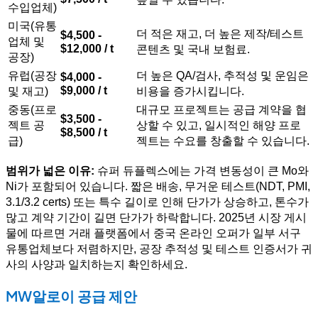
수입업체)
미국(유통
더 적은 재고, 더 높은 제작/테스트
$4,500 -
업체 및
$12,000 / t
콘텐츠 및 국내 보험료.
공장)
유럽(공장
더 높은 QA/검사, 추적성 및 운임은
$4,000 -
$9,000 / t
및 재고)
비용을 증가시킵니다.
중동(프로
대규모 프로젝트는 공급 계약을 협
$3,500 -
젝트 공
상할 수 있고, 일시적인 해양 프로
$8,500 / t
급)
젝트는 수요를 창출할 수 있습니다.
범위가 넓은 이유:
슈퍼 듀플렉스에는 가격 변동성이 큰 Mo와
Ni가 포함되어 있습니다. 짧은 배송, 무거운 테스트(NDT, PMI,
3.1/3.2 certs) 또는 특수 길이로 인해 단가가 상승하고, 톤수가
많고 계약 기간이 길면 단가가 하락합니다. 2025년 시장 게시
물에 따르면 거래 플랫폼에서 중국 온라인 오퍼가 일부 서구
유통업체보다 저렴하지만, 공장 추적성 및 테스트 인증서가 귀
사의 사양과 일치하는지 확인하세요.
MW알로이 공급 제안