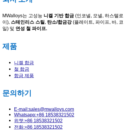
MWalloys는 고성능
니켈 기반 합금
(인코넬, 모넬, 하스텔로
이),
스테인리스 스틸
,
탄소/합금강
(플레이트, 파이프, 바, 코
일) 및
연성 철 파이프.
제품
니켈 합금
철 합금
합금 제품
문의하기
E-mail:sales@mwalloys.com
Whatsapp:+86 18538321502
위챗:+86 18538321502
전화:+86 18538321502