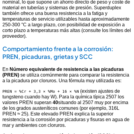
nominal, lo que supone un ahorro directo de peso y coste de
material en tuberías y sistemas de presión. Superduplex
también ofrece una buena resistencia a la fatiga y
temperaturas de servicio utilizables hasta aproximadamente
250-300 °C a largo plazo, con posibilidad de exposición a
corto plazo a temperaturas más altas (consulte los límites del
proveedor).
Comportamiento frente a la corrosión:
PREN, picaduras, grietas y SCC
En
Número equivalente de resistencia a las picaduras
(PREN)
se utiliza comúnmente para comparar la resistencia
a la picadura por cloruros. Una fórmula muy utilizada es:
(existen ajustes de
PREN = %Cr + 3,3 × %Mo + 16 × %N
tungsteno cuando hay W). Para la química típica 2507 los
valores PREN superan
40
situando al 2507 muy por encima
de los grados austeníticos comunes (por ejemplo, 316L
PREN ≈ 25). Este elevado PREN explica la superior
resistencia a la corrosión por picaduras y fisuras en agua de
mar y ambientes con cloruros.