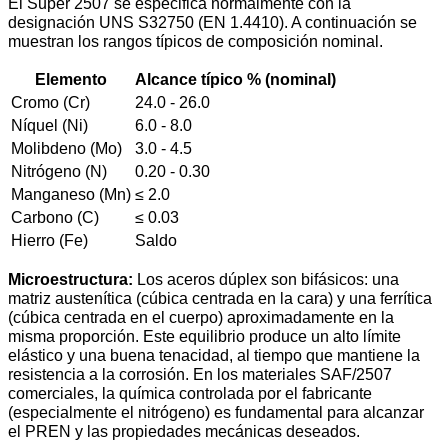
El Super 2507 se especifica normalmente con la
designación UNS S32750 (EN 1.4410). A continuación se
muestran los rangos típicos de composición nominal.
Elemento
Alcance típico % (nominal)
Cromo (Cr)
24.0 - 26.0
Níquel (Ni)
6.0 - 8.0
Molibdeno (Mo)
3.0 - 4.5
Nitrógeno (N)
0.20 - 0.30
Manganeso (Mn)
≤ 2.0
Carbono (C)
≤ 0.03
Hierro (Fe)
Saldo
Microestructura:
Los aceros dúplex son bifásicos: una
matriz austenítica (cúbica centrada en la cara) y una ferrítica
(cúbica centrada en el cuerpo) aproximadamente en la
misma proporción. Este equilibrio produce un alto límite
elástico y una buena tenacidad, al tiempo que mantiene la
resistencia a la corrosión. En los materiales SAF/2507
comerciales, la química controlada por el fabricante
(especialmente el nitrógeno) es fundamental para alcanzar
el PREN y las propiedades mecánicas deseados.