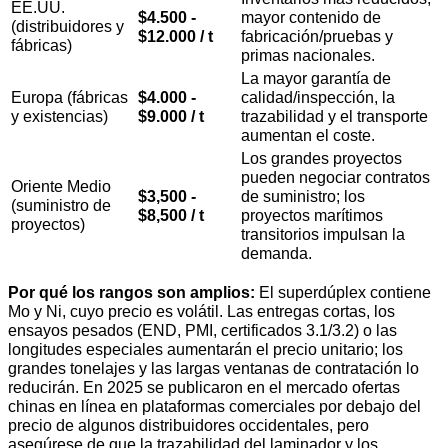
EE.UU.
$4.500 -
mayor contenido de
(distribuidores y
$12.000 / t
fabricación/pruebas y
fábricas)
primas nacionales.
La mayor garantía de
Europa (fábricas
$4.000 -
calidad/inspección, la
y existencias)
$9.000 / t
trazabilidad y el transporte
aumentan el coste.
Los grandes proyectos
pueden negociar contratos
Oriente Medio
$3,500 -
de suministro; los
(suministro de
$8,500 / t
proyectos marítimos
proyectos)
transitorios impulsan la
demanda.
Por qué los rangos son amplios:
El superdúplex contiene
Mo y Ni, cuyo precio es volátil. Las entregas cortas, los
ensayos pesados (END, PMI, certificados 3.1/3.2) o las
longitudes especiales aumentarán el precio unitario; los
grandes tonelajes y las largas ventanas de contratación lo
reducirán. En 2025 se publicaron en el mercado ofertas
chinas en línea en plataformas comerciales por debajo del
precio de algunos distribuidores occidentales, pero
asegúrese de que la trazabilidad del laminador y los