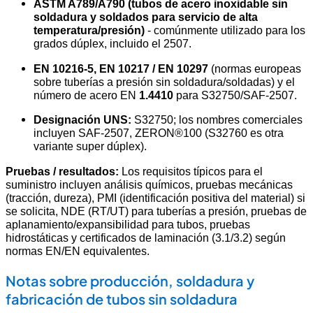
ASTM A789/A790 (tubos de acero inoxidable sin
soldadura y soldados para servicio de alta
temperatura/presión)
- comúnmente utilizado para los
grados dúplex, incluido el 2507.
EN 10216-5, EN 10217 / EN 10297
(normas europeas
sobre tuberías a presión sin soldadura/soldadas) y el
número de acero EN
1.4410
para S32750/SAF-2507.
Designación UNS:
S32750; los nombres comerciales
incluyen SAF-2507, ZERON®100 (S32760 es otra
variante super dúplex).
Pruebas / resultados:
Los requisitos típicos para el
suministro incluyen análisis químicos, pruebas mecánicas
(tracción, dureza), PMI (identificación positiva del material) si
se solicita, NDE (RT/UT) para tuberías a presión, pruebas de
aplanamiento/expansibilidad para tubos, pruebas
hidrostáticas y certificados de laminación (3.1/3.2) según
normas EN/EN equivalentes.
Notas sobre producción, soldadura y
fabricación de tubos sin soldadura