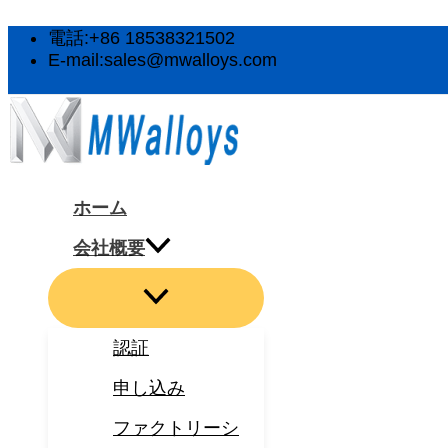
メ
メ
メ
メ
メ
内
ニ
ニ
ニ
ニ
ニ
容
電話:+86 18538321502
ュ
ュ
ュ
ュ
ュ
を
E-mail:sales@mwalloys.com
ー
ー
ー
ー
ー
ス
ト
ト
ト
ト
ト
キ
グ
グ
グ
グ
グ
ル
ル
ル
ル
ル
ッ
プ
ホーム
会社概要
認証
申し込み
ファクトリーシ