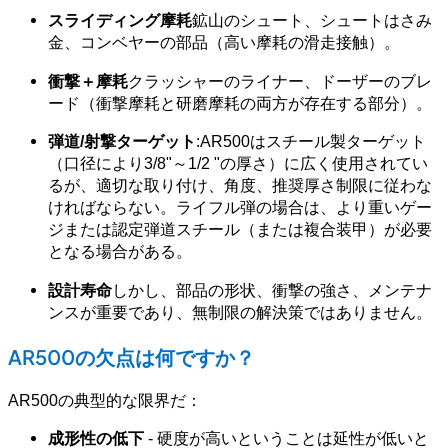
スライディング摩耗
鉱山のシュート、シュートはさみ
金、コンベヤーの部品（高い摩耗の滑走接触）。
衝撃＋摩耗
クラッシャーのライナー、ドーザーのブレ
ード（衝撃摩耗と研磨摩耗の両方が存在する部分）。
弾道/射撃ターゲット
:AR500はスチール製ターゲット
（口径により3/8"～1/2 "の厚さ）に広く使用されてい
るが、適切な取り付け、角度、推奨厚さ制限に従わな
ければならない。ライフル弾の場合は、より重いゲー
ジまたは認定弾道スチール（または複合装甲）が必要
となる場合がある。
設計寿命
しかし、部品の形状、衝撃の強さ、メンテナ
ンスが重要であり、無制限の解決策ではありません。
AR500の欠点は何ですか？
AR500の典型的な限界だ：
成形性の低下
- 硬度が高いということは延性が低いと