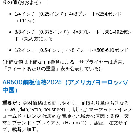
りの値
(おおよそ）：
1/4インチ（0.25インチ）4×8プレート≈254ポンド
（115kg）
3/8インチ（0.375インチ） 4×8プレート≒381-492ポン
ド（丸め方による
1/2インチ（0.5インチ）4×8プレート≈508-610ポンド
(正確な値は正確なmm換算による。サプライヤーは通常、
「フィートあたりの重量」表を公表している)。
AR500鋼板価格2025（アメリカ/ヨーロッパ/
中国）
重要だ：
鋼材価格は変動しやすく、見積もり単位も異なる
（CWT, $/lb, $/ton, per sheet）。以下は
マーケット・インフ
ォームド・レンジ
代表的な産地と地域差の原因：関税、製
材所ブランド・プレミアム（Hardox®）、認証、注文サイ
ズ、裁断／加工。