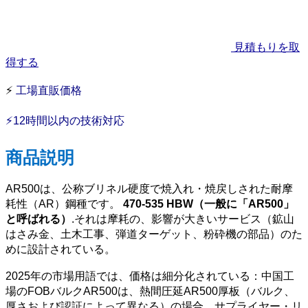
見積もりを取
得する
⚡
工場直販価格
⚡12時間以内の技術対応
商品説明
AR500は、公称ブリネル硬度で焼入れ・焼戻しされた耐摩
耗性（AR）鋼種です。
470-535 HBW（一般に「AR500」
と呼ばれる）
.それは摩耗の、影響が大きいサービス（鉱山
はさみ金、土木工事、弾道ターゲット、粉砕機の部品）のた
めに設計されている。
2025年の市場用語では、価格は細分化されている：中国工
場のFOBバルクAR500は、熱間圧延AR500厚板（バルク、
厚さおよび認証によって異なる）の場合、サプライヤー・リ