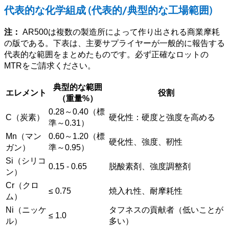
代表的な化学組成 (代表的/典型的な工場範囲)
注：
AR500は複数の製造所によって作り出される商業摩耗
の版である。下表は、主要サプライヤーが一般的に報告する
代表的な範囲をまとめたものです。必ず正確なロットの
MTRをご請求ください。
典型的な範囲
エレメント
役割
（重量%）
0.28～0.40（標
C（炭素）
硬化性：硬度と強度を高める
準～0.31）
Mn（マン
0.60～1.20（標
硬化性、強度、靭性
ガン）
準～0.95）
Si（シリコ
0.15 - 0.65
脱酸素剤、強度調整剤
ン）
Cr（クロ
≤ 0.75
焼入れ性、耐摩耗性
ム）
Ni（ニッケ
タフネスの貢献者（低いことが
≤ 1.0
ル）
多い）