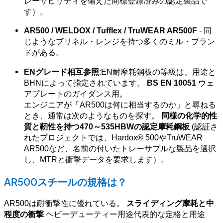
レーサビリティを備えた商標登録済みの認定製品で
す）。
AR500 / WELDOX / Tufflex / TruWEAR AR500F
- 同
じようなブリネル・レンジを持つ多くのミル・ブラン
ドがある。
ENグレード相互参照
:EN耐摩耗鋼板の等級は、用途と
BHNによって指定されています。
BS EN 10051
ウェ
アプレートのガイダンス用。
エンジニアが「AR500は何に相当するのか」と尋ねる
とき、通常は次のようなものを探す。
同様の化学的性
質と靭性を持つ470～535HBWの認定摩耗鋼板
(認証さ
れたプロジェクトでは、Hardox® 500やTruWEAR
AR500など、名前の付いたトレーサブルな製品を選択
し、MTRと衝撃データを要求します）。
AR500スチールの規格は？
AR500は耐衝撃性に優れている。
スライディング摩耗と中
程度の衝撃
ヘビーデューティー用途代表的な定格と用途