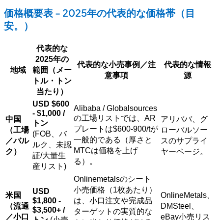
価格概要表 - 2025年の代表的な価格帯（目
安。）
代表的な
2025年の
代表的な小売事例／注
代表的な情報
地域
範囲（メー
意事項
源
トル・トン
当たり）
USD $600
Alibaba / Globalsources
- $1,000 /
の工場リストでは、AR
中国
アリババ、グ
トン
プレートは$600-900/tが
（工場
ローバルソー
(FOB、バ
一般的である（厚さと
／バル
スのサプライ
ルク、未認
MTCは価格を上げ
ク）
ヤーページ。
証/大量生
る）。
産リスト)
Onlinemetalsのシート
小売価格（1枚あたり）
USD
米国
OnlineMetals、
$1,800 -
は、小口注文や完成品
（流通
DMSteel、
$3,500+ /
ターゲットの実質的な
／小口
eBay小売リス
トン
(小売