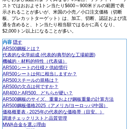
ストではおおよそ1トン当たり$600～900米ドルの範囲で表
示されることが多いが、米国の小売／小口注文価格（切断
板、プレカットターゲット）は、加工、切断、認証および流
通を含めると、トン当たり相当額ではるかに高くなり、
$2,000トン以上になることが多い。
内容
隠す
AR500鋼板とは？
代表的な化学組成 (代表的/典型的な工場範囲)
機械的・材料的特性（代表値）
AR500シートの仕様と供給慣行
AR500シートは何に相当しますか？
AR500スチールの規格は？
AR500の欠点は何ですか？
AR400とAR500、どちらが硬い？
AR500鋼板のサイズ、重量および鋼板重量の計算方法
AR500鋼板価格2025（アメリカ/ヨーロッパ/中国）
価格概要表 - 2025年の代表的な価格帯（目安。）
調達チェックリストと品質管理
MWA合金を選ぶ理由