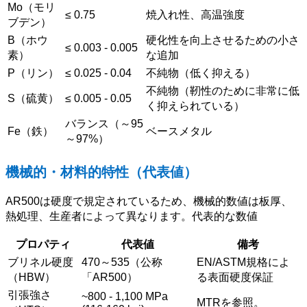
Mo（モリ
≤ 0.75
焼入れ性、高温強度
ブデン）
B（ホウ
硬化性を向上させるための小さ
≤ 0.003 - 0.005
素）
な追加
P（リン）
≤ 0.025 - 0.04
不純物（低く抑える）
不純物（靭性のために非常に低
S（硫黄）
≤ 0.005 - 0.05
く抑えられている）
バランス（～95
Fe（鉄）
ベースメタル
～97%）
機械的・材料的特性（代表値）
AR500は硬度で規定されているため、機械的数値は板厚、
熱処理、生産者によって異なります。代表的な数値
プロパティ
代表値
備考
ブリネル硬度
470～535（公称
EN/ASTM規格によ
（HBW）
「AR500）
る表面硬度保証
引張強さ
~800 - 1,100 MPa
MTRを参照。