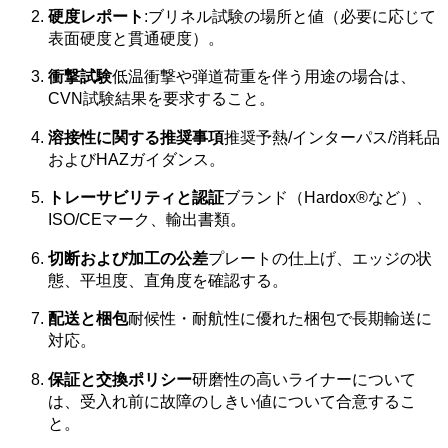
硬度レポート
:ブリネル試験の場所と値（必要に応じて
表面硬度と貫通硬度）。
衝撃試験
低温衝撃や弾道荷重を伴う用途の場合は、
CVN試験結果を要求すること。
溶接性に関する推奨事項
推奨予熱/インターパス/消耗品
およびHAZガイダンス。
トレーサビリティと認証
ブランド（Hardox®など）、
ISO/CEマーク、輸出書類。
切断および加工の公差
プレートの仕上げ、エッジの状
態、平坦度、直角度を確認する。
配送と梱包
耐候性・耐航性に優れた梱包で長期輸送に
対応。
保証と交換ポリシー
研磨性の高いライナーについて
は、受入れ前に故障のしきい値について合意するこ
と。