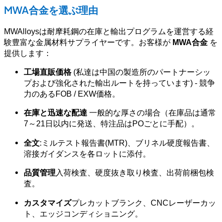
MWA合金を選ぶ理由
MWAlloysは耐摩耗鋼の在庫と輸出プログラムを運営する経
験豊富な金属材料サプライヤーです。お客様が
MWA合金
を
提供します：
工場直販価格
(私達は中国の製造所のパートナーシッ
プおよび強化された輸出ルートを持っています) - 競争
力のあるFOB / EXW価格。
在庫と迅速な配達
一般的な厚さの場合（在庫品は通常
7～21日以内に発送、特注品はPOごとに手配）。
全文
:ミルテスト報告書(MTR)、ブリネル硬度報告書、
溶接ガイダンスを各ロットに添付。
品質管理
入荷検査、硬度抜き取り検査、出荷前梱包検
査。
カスタマイズ
プレカットブランク、CNCレーザーカッ
ト、エッジコンディショニング。