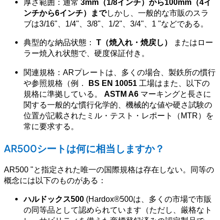
厚さ範囲：通常
3mm（1/8インチ）から100mm（4イ
ンチから6インチ）まで
しかし、一般的な市販のスラ
ブは3/16"、1/4"、3/8"、1/2"、3/4"、1 "などである。
典型的な納品状態：
T（焼入れ・焼戻し）
またはロー
ラー焼入れ状態で、硬度保証付き。
関連規格：ARプレートは、多くの場合、製鉄所の慣行
や参照規格（例．
BS EN 10051
工場はまた、以下の
規格に準拠している。
ASTM A6
マーキングと長さに
関する一般的な慣行化学的、機械的な値や硬さ試験の
位置が記載されたミル・テスト・レポート（MTR）を
常に要求する。
AR500シートは何に相当しますか？
AR500 "と指定された唯一の国際規格は存在しない。同等の
概念には以下のものがある：
ハルドックス500
(Hardox®500は、多くの市場で市販
の同等品として認められています（ただし、厳格なト