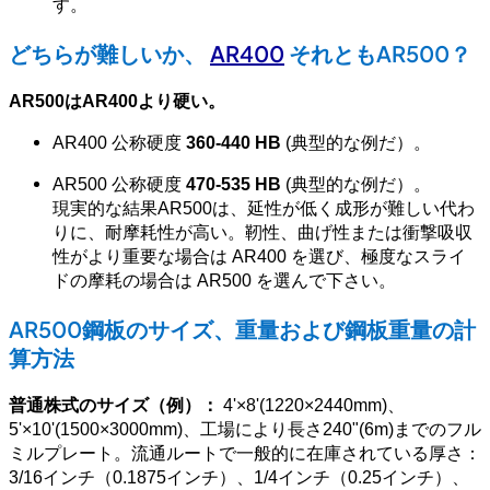
す。
どちらが難しいか、
AR400
それともAR500？
AR500はAR400より硬い。
AR400 公称硬度
360-440 HB
(典型的な例だ）。
AR500 公称硬度
470-535 HB
(典型的な例だ）。
現実的な結果AR500は、延性が低く成形が難しい代わ
りに、耐摩耗性が高い。靭性、曲げ性または衝撃吸収
性がより重要な場合は AR400 を選び、極度なスライ
ドの摩耗の場合は AR500 を選んで下さい。
AR500鋼板のサイズ、重量および鋼板重量の計
算方法
普通株式のサイズ（例）：
4'×8'(1220×2440mm)、
5'×10'(1500×3000mm)、工場により長さ240"(6m)までのフル
ミルプレート。流通ルートで一般的に在庫されている厚さ：
3/16インチ（0.1875インチ）、1/4インチ（0.25インチ）、