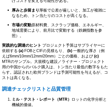
げコストを変える可能性がある。
厚みと歩留まり
厚板で公差が厳しいと、加工が複雑に
なるため、トン当たりのコストが高くなる。
市場の変動
原材料費、スクラップ価格、エネルギー、
地域需要により、前月比で変動する（鉄鋼指数を参
照）。
実践的な調達のヒント
プロジェクト予算はサプライヤーに
依頼する
(a)
FOBとCIFの見積もり、
(b)
一般的な厚さ（例
えば6mm/10mm/12mm/20mm）ごとの価格、および
(c)
MTRのサンプル。大規模な建設／ライナー・プロジェクト
用の中国からのバルク購入は、トン当たり最低の数字をもた
らす。認証された欧州ブランドは予測可能性を与えるが、コ
ストは高くなる。
調達チェックリストと品質管理
ミル・テスト・レポート（MTR）
ロットの化学分析と
機械的価値。