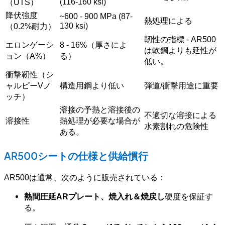
(116-160 ksi)
（UTS）
降伏強度
~600 - 900 MPa (87-
熱処理による
130 ksi)
（0.2%耐力）
靭性の指標 - AR500
エロンゲーシ
8 - 16%（厚さによ
は軟鋼よりも延性が
ョン（A%）
る）
低い。
衝撃靭性（シ
ャルピーVノ
構造用鋼より低い
弾道/衝撃用途に重要
ッチ）
溶接の予熱と溶接後の
不適切な溶接による
溶接性
熱処理が必要な場合が
水素割れの危険性
ある。
AR500シートの仕様と供給慣行
AR500は通常、次のように販売されている：
熱間圧延ARプレート、焼入れ＆焼戻し
硬度を保証す
る。