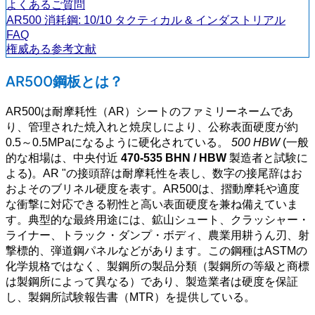
よくあるご質問
AR500 消耗鋼: 10/10 タクティカル & インダストリアル
FAQ
権威ある参考文献
AR500鋼板とは？
AR500は耐摩耗性（AR）シートのファミリーネームであ
り、管理された焼入れと焼戻しにより、公称表面硬度が約
0.5～0.5MPaになるように硬化されている。
500 HBW
(一般
的な相場は、中央付近
470-535 BHN / HBW
製造者と試験に
よる)。AR "の接頭辞は耐摩耗性を表し、数字の接尾辞はお
およそのブリネル硬度を表す。AR500は、摺動摩耗や適度
な衝撃に対応できる靭性と高い表面硬度を兼ね備えていま
す。典型的な最終用途には、鉱山シュート、クラッシャー・
ライナー、トラック・ダンプ・ボディ、農業用耕うん刃、射
撃標的、弾道鋼パネルなどがあります。この鋼種はASTMの
化学規格ではなく、製鋼所の製品分類（製鋼所の等級と商標
は製鋼所によって異なる）であり、製造業者は硬度を保証
し、製鋼所試験報告書（MTR）を提供している。