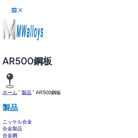
メ
内
イ
容
ン
を
メ
ス
ニ
ュ
キ
ー
ッ
プ
AR500鋼板
ホーム
"
製品
"
AR500鋼板
製品
ニッケル合金
合金製品
合金鋼