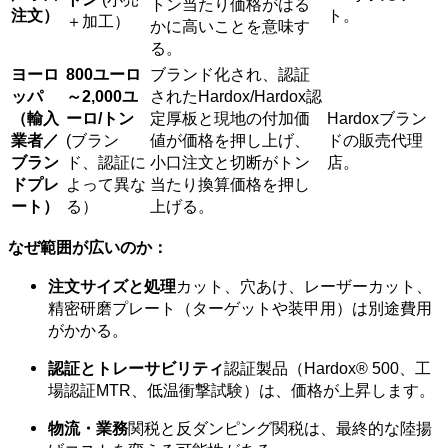
トン当たり価格がはる
注文）
ト。
＋加工）
かに高いことを意味す
る。
ヨーロ
800ユーロ
ブランド化され、認証
ッパ
～2,000ユ
されたHardox/Hardox認
（輸入
ーロ/トン
定厚板と現地の付加価
Hardoxブラン
業者／
(ブラン
値が価格を押し上げ、
ドの販売代理
ブラン
ド、認証に
小口注文と切断がトン
店。
ドプレ
よって異な
当たり換算価格を押し
ート）
る）
上げる。
なぜ範囲が広いのか：
注文サイズと処理
カット、穴あけ、レーザーカット、
精密研磨プレート（ターゲットや装甲用）は別途費用
がかかる。
認証とトレーサビリティ
認証製品（Hardox® 500、工
場認証MTR、低温衝撃試験）は、価格が上昇します。
物流・業務
関税と反ダンピング関税は、最終的な陸揚