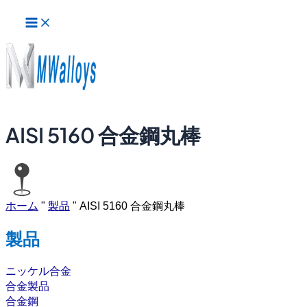
メ
内
イ
容
ン
を
メ
ス
ニ
ュ
キ
ー
ッ
プ
AISI 5160 合金鋼丸棒
ホーム
"
製品
"
AISI 5160 合金鋼丸棒
製品
ニッケル合金
合金製品
合金鋼