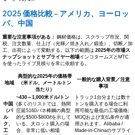
2025 価格比較 - アメリカ、ヨーロッ
パ、中国
重要な注意事項がある：
鋼材価格は、スクラップ市況、関
税、注文数量、仕上げ（光輝／焼き入れ／鍛造）、切断／加
工、出荷によって変動する。以下の範囲は
2025年の市場ス
ナップショットとサプライヤー相場
インコタームズとMTC
を使ったライブ見積りを常に依頼する。
典型的な2025年の価格帯
一般的な購入背景／注意
地域
（米ドル、メートルトン
事項
当たり）
~430～1,000米ドル/トン
トラック1台分または数十
中国
(多くのリストでは、熱間
トンを購入する場合に利
（バ
圧延5160バネ棒鋼の典型
用可能な最低の工場価格;
ル
的な$500-$800/tを示して
MOQおよび支払条件が適
ク、
いる。大ロット購入の場
用されます。Alibaba /
工
合、非常に低い相場
Made-in-Chinaのサプライ