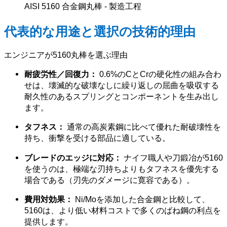
AISI 5160 合金鋼丸棒 - 製造工程
代表的な用途と選択の技術的理由
エンジニアが5160丸棒を選ぶ理由
耐疲労性／回復力：
0.6%のCとCrの硬化性の組み合わ
せは、壊滅的な破壊なしに繰り返しの屈曲を吸収する
耐久性のあるスプリングとコンポーネントを生み出し
ます。
タフネス：
通常の高炭素鋼に比べて優れた耐破壊性を
持ち、衝撃を受ける部品に適している。
ブレードのエッジに対応：
ナイフ職人や刀鍛冶が5160
を使うのは、極端な刃持ちよりもタフネスを優先する
場合である（刃先のダメージに寛容である）。
費用対効果：
Ni/Moを添加した合金鋼と比較して、
5160は、より低い材料コストで多くのばね鋼の利点を
提供します。