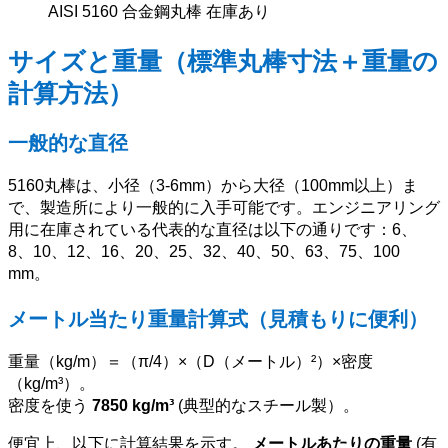
AISI 5160 合金鋼丸棒 在庫あり
サイズと重量（標準丸棒寸法＋重量の
計算方法）
一般的な直径
5160丸棒は、小径（3-6mm）から大径（100mm以上）ま
で、製造所により一般的に入手可能です。エンジニアリング
用に在庫されている代表的な直径は以下の通りです：6、
8、10、12、16、20、25、32、40、50、63、75、100
mm。
メートル当たり重量計算式（見積もりに便利）
重量（kg/m）＝（π/4）×（D（メートル）²）×密度
（kg/m³）。
密度を使う
7850 kg/m³
(典型的なスチール製）。
便宜上、以下に計算結果を示す。
メートルあたりの重量
(有