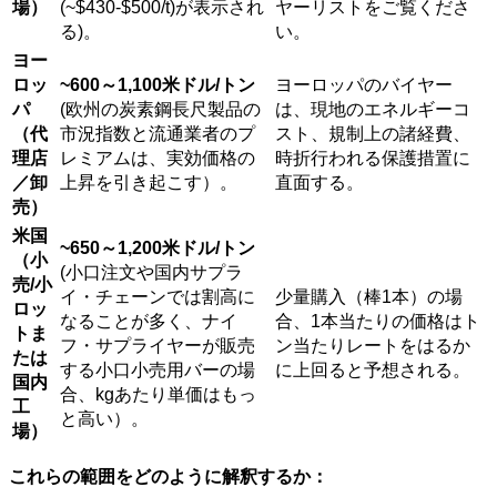
場）
(~$430-$500/t)が表示され
ヤーリストをご覧くださ
る)。
い。
ヨー
ロッ
~600～1,100米ドル/トン
ヨーロッパのバイヤー
パ
(欧州の炭素鋼長尺製品の
は、現地のエネルギーコ
（代
市況指数と流通業者のプ
スト、規制上の諸経費、
理店
レミアムは、実効価格の
時折行われる保護措置に
／卸
上昇を引き起こす）。
直面する。
売）
米国
~650～1,200米ドル/トン
（小
(小口注文や国内サプラ
売/小
イ・チェーンでは割高に
少量購入（棒1本）の場
ロッ
なることが多く、ナイ
合、1本当たりの価格はト
トま
フ・サプライヤーが販売
ン当たりレートをはるか
たは
する小口小売用バーの場
に上回ると予想される。
国内
合、kgあたり単価はもっ
工
と高い）。
場）
これらの範囲をどのように解釈するか：