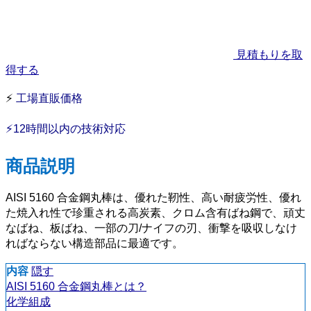
見積もりを取
得する
⚡
工場直販価格
⚡12時間以内の技術対応
商品説明
AISI 5160 合金鋼丸棒は、優れた靭性、高い耐疲労性、優れ
た焼入れ性で珍重される高炭素、クロム含有ばね鋼で、頑丈
なばね、板ばね、一部の刀/ナイフの刃、衝撃を吸収しなけ
ればならない構造部品に最適です。
内容
隠す
AISI 5160 合金鋼丸棒とは？
化学組成