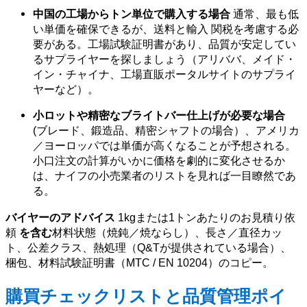
中国の工場からトン単位で購入する場合
通常、最も低
い単価を確保できるが、送料と輸入 関税を考慮する必
要がある。工場試験証明書があり、品質が安定してい
るサプライヤーを探しましょう（アリババ、メイド・
イン・チャイナ、工場直販ポータルサイトのサプライ
ヤーなど）。
小ロットや精密なブライトバー仕上げが必要な場合
(ブレード、鍛造品、精密シャフトの場合）、アメリカ
／ヨーロッパでは単価が高くなることが予想される。
小口注文の計算がいかに価格を劇的に変化させるか
は、ナイフの小売業者のリストを見れば一目瞭然であ
る。
バイヤーのアドバイス
1kgまたは1トンあたりのお見積り依
頼
を含む
材料状態（焼鈍／焼ならし）、長さ／直径カッ
ト、公差クラス、熱処理（Q&Tが提供されている場合）、
梱包、材料試験証明書（MTC / EN 10204）のコピー。
購買チェックリストと品質管理ポイ