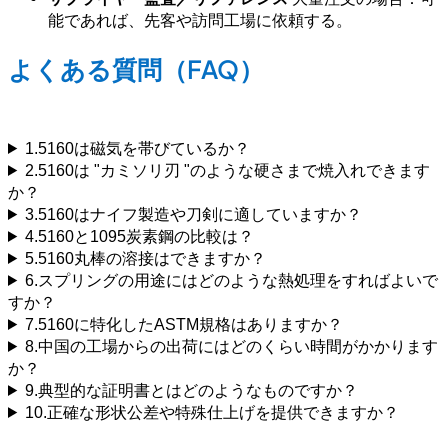
能であれば、先客や訪問工場に依頼する。
よくある質問（FAQ）
AISI 5160バネ鋼：靭性と汎用性FAQ
1.5160は磁気を帯びているか？
2.5160は "カミソリ刃 "のような硬さまで焼入れできます
か？
3.5160はナイフ製造や刀剣に適していますか？
4.5160と1095炭素鋼の比較は？
5.5160丸棒の溶接はできますか？
6.スプリングの用途にはどのような熱処理をすればよいで
すか？
7.5160に特化したASTM規格はありますか？
8.中国の工場からの出荷にはどのくらい時間がかかります
か？
9.典型的な証明書とはどのようなものですか？
10.正確な形状公差や特殊仕上げを提供できますか？