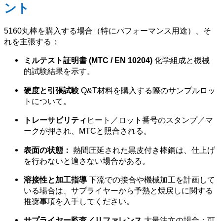
ント
5160丸棒を購入する場合（特にパフォーマンス用途）、そ
れを主張する：
ミルテスト証明書 (MTC / EN 10204)
化学組成と機械
的試験結果を示す。
硬度と引張試験
Q&T材料を購入する際のサンプルロッ
トについて。
トレーサビリティ
ヒート／ロット番号のスタンプ／マ
ークが押され、MTCと照合される。
表面の状態：
熱間圧延された黒皮付き棒鋼は、仕上げ
を行わないと適さない場合がある。
溶接性と加工指導
下流での接合や機械加工を計画して
いる場合は、サプライヤーから予熱と焼戻しに関する
推奨事項を入手してください。
サプライヤー監査／リファレンス
大量注文の場合：可