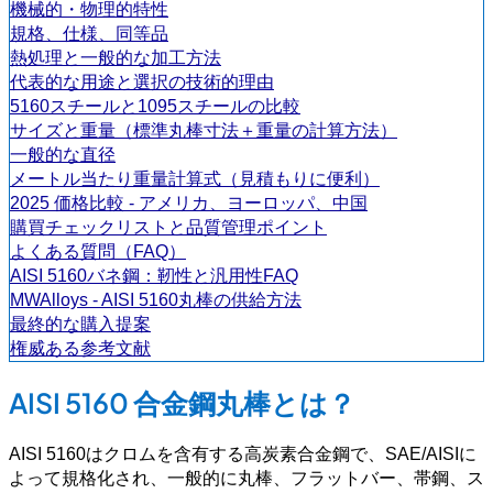
機械的・物理的特性
規格、仕様、同等品
熱処理と一般的な加工方法
代表的な用途と選択の技術的理由
5160スチールと1095スチールの比較
サイズと重量（標準丸棒寸法＋重量の計算方法）
一般的な直径
メートル当たり重量計算式（見積もりに便利）
2025 価格比較 - アメリカ、ヨーロッパ、中国
購買チェックリストと品質管理ポイント
よくある質問（FAQ）
AISI 5160バネ鋼：靭性と汎用性FAQ
MWAlloys - AISI 5160丸棒の供給方法
最終的な購入提案
権威ある参考文献
AISI 5160 合金鋼丸棒とは？
AISI 5160はクロムを含有する高炭素合金鋼で、SAE/AISIに
よって規格化され、一般的に丸棒、フラットバー、帯鋼、ス