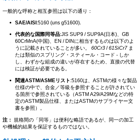
一般的な呼称と相互参照は以下の通り：
SAE/AISI
:5160 (uns g51600).
代表的な国際同等品
:JIS SUP9 / SUP9A(日本)、GB
60CrMnA(中国)、EN / DINに相当するものは以下のよ
うに記載されていることが多い。
60Cr3
/
61SiCr7
ま
たは類似のスプリング・スティール・コード - しか
し、わずかな組成の違いが存在するため、直接の代替
には検証が必要である。
関連ASTM/ASMEリスト
:5160は、ASTMの様々な製品
仕様の中で、合金／等級を参照することが許されてい
る箇所で参照されている（ASTM A29/A29Mなどの特
定のASTM製品仕様、またはASTMのサプライヤー文
書を参照）。
注：
規格間の「同等」は便利な略語であるが、同一の加工
や機械的結果を保証するものではない。