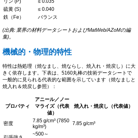
リン (P)
≤ 0.035
硫黄 (S)
≤ 0.040
鉄（Fe）
バランス
(出典: 業界の材料データシートおよびMatWeb/AZoMの編
集)。
機械的・物理的特性
特性は熱処理（焼なまし、焼ならし、焼入れ・焼戻し）に大
きく依存します。下表は、5160丸棒の技術データシートで
一般的に見られる代表的な範囲を示しています（焼なましと
焼入れ＆焼戻し参照）：
アニール／ノー
プロパティ
マライズ（代表
焼入れ・焼戻し（代表値）
値）
7.85 g/cm³ (7850
密度
7.85 g/cm³
kg/m³)
~500～
引張強さ