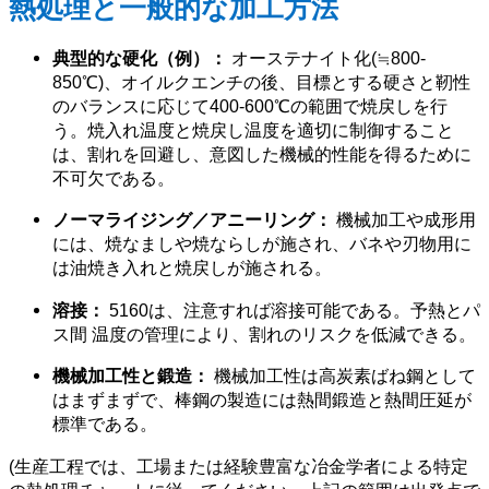
熱処理と一般的な加工方法
典型的な硬化（例）：
オーステナイト化(≒800-
850℃)、オイルクエンチの後、目標とする硬さと靭性
のバランスに応じて400-600℃の範囲で焼戻しを行
う。焼入れ温度と焼戻し温度を適切に制御すること
は、割れを回避し、意図した機械的性能を得るために
不可欠である。
ノーマライジング／アニーリング：
機械加工や成形用
には、焼なましや焼ならしが施され、バネや刃物用に
は油焼き入れと焼戻しが施される。
溶接：
5160は、注意すれば溶接可能である。予熱とパ
ス間 温度の管理により、割れのリスクを低減できる。
機械加工性と鍛造：
機械加工性は高炭素ばね鋼として
はまずまずで、棒鋼の製造には熱間鍛造と熱間圧延が
標準である。
(生産工程では、工場または経験豊富な冶金学者による特定