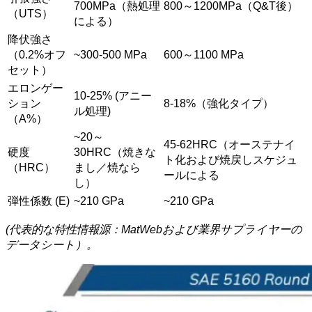
700MPa（熱処理
800～1200MPa（Q&T後）
（UTS）
による）
降伏強さ
（0.2%オフ
~300-500 MPa
600～1100 MPa
セット）
エロンゲー
10-25% (アニー
ション
8-18%（強化タイプ）
ル処理)
（A%）
~20～
45-62HRC（オーステナイ
硬度
30HRC（焼きな
ト化および焼戻しスケジュ
（HRC）
まし／焼なら
ールによる
し）
弾性係数 (E)
~210 GPa
~210 GPa
(代表的な特性情報源：MatWebおよび業界サプライヤーの
データシート）。