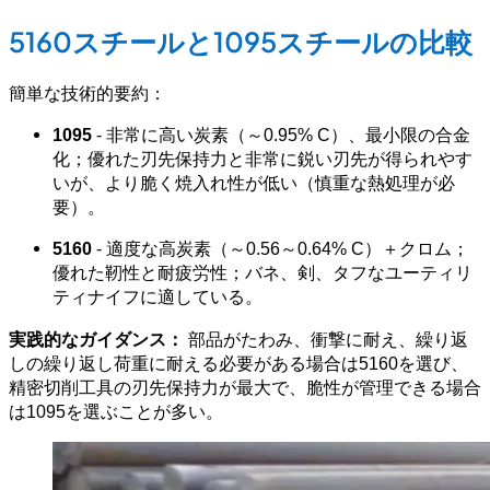
5160スチールと1095スチールの比較
簡単な技術的要約：
1095
- 非常に高い炭素（～0.95% C）、最小限の合金
化；優れた刃先保持力と非常に鋭い刃先が得られやす
いが、より脆く焼入れ性が低い（慎重な熱処理が必
要）。
5160
- 適度な高炭素（～0.56～0.64% C）＋クロム；
優れた靭性と耐疲労性；バネ、剣、タフなユーティリ
ティナイフに適している。
実践的なガイダンス：
部品がたわみ、衝撃に耐え、繰り返
しの繰り返し荷重に耐える必要がある場合は5160を選び、
精密切削工具の刃先保持力が最大で、脆性が管理できる場合
は1095を選ぶことが多い。