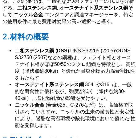
る。この記事では、一般的な3つのファミリーのTCOを分析
する。
二相ステンレス鋼
,
オーステナイト系ステンレス鋼
そ
して
ニッケル合金
-エンジニアと調達マネージャーを、特定
の使用条件に最も費用対効果の高い選択へと導く。
2.材料の概要
二相ステンレス鋼 (DSS)
UNS S32205 (2205)やUNS
S32750 (2507)などの鋼種は、フェライト相とオース
テナイト相がほぼ50/50のミクロ組織を特徴とし、高強
度（降伏点約80ksi）と優れた耐塩化物応力腐食割れ性
をもたらす。
オーステナイト系ステンレス鋼
304Lや316Lは、一般
的な耐食性に優れるが、強度が低く（降伏点約30-
40ksi）、塩化物孔食の影響を受けやすい。
ニッケル合金
(合金625、C-276など）は、高価格で取
引され ていますが、ニッケルの生来の耐食性と安定性
によ り、過酷な高温環境や酸化環境において優れた 性
能を発揮します。