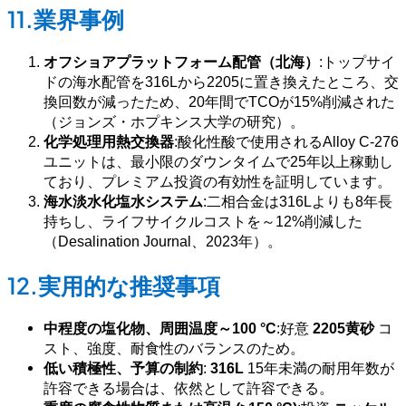
11.業界事例
オフショアプラットフォーム配管（北海）
:トップサイ
ドの海水配管を316Lから2205に置き換えたところ、交
換回数が減ったため、20年間でTCOが15%削減された
（ジョンズ・ホプキンス大学の研究）。
化学処理用熱交換器
:酸化性酸で使用されるAlloy C-276
ユニットは、最小限のダウンタイムで25年以上稼動し
ており、プレミアム投資の有効性を証明しています。
海水淡水化塩水システム
:二相合金は316Lよりも8年長
持ちし、ライフサイクルコストを～12%削減した
（Desalination Journal、2023年）。
12.実用的な推奨事項
中程度の塩化物、周囲温度～100 °C
:好意
2205黄砂
コ
スト、強度、耐食性のバランスのため。
低い積極性、予算の制約
:
316L
15年未満の耐用年数が
許容できる場合は、依然として許容できる。