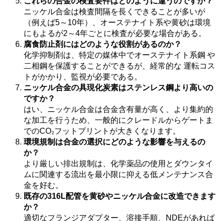
これらの合金の検査要件はどのように違うのですか？
ニッケル合金は検査間隔を長くできることが多いが
（例えば5～10年）、オーステナイト系や黄砂は環境
にもよるが2～4年ごとに検査が必要な場合がある。
腐食防止剤にはどのような役割があるのか？
化学抑制剤は、特定の媒体中でオーステナイト系鋼 や
二相鋼を保護することができるが、経常的な 運転コス
トがかかり、監視が必要である。
ニッケル合金の具現化炭素はステンレス鋼より高いの
ですか？
はい、ニッケル合金は合金含有量が高く、より集約的
な加工を行うため、一般的にクレードルからゲートま
でのCO₂フットプリントが大きくなります。
環境規制は合金の選択にどのような影響を与えるの
か？
より厳しい排出規制は、化学薬品の使用とダウンタイ
ムに関連する流出を最小限に抑える低メンテナンス合
金を好む。
既存の316L配管を黄砂やニッケル合金に改造できます
か？
適切なフランジアダプター、溶接手順、NDEがあれば