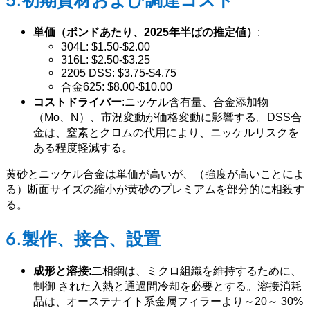
単価（ポンドあたり、2025年半ばの推定値）
:
304L: $1.50-$2.00
316L: $2.50-$3.25
2205 DSS: $3.75-$4.75
合金625: $8.00-$10.00
コストドライバー
:ニッケル含有量、合金添加物
（Mo、N）、市況変動が価格変動に影響する。DSS合
金は、窒素とクロムの代用により、ニッケルリスクを
ある程度軽減する。
黄砂とニッケル合金は単価が高いが、（強度が高いことによ
る）断面サイズの縮小が黄砂のプレミアムを部分的に相殺す
る。
6.製作、接合、設置
成形と溶接
:二相鋼は、ミクロ組織を維持するために、
制御 された入熱と通過間冷却を必要とする。溶接消耗
品は、オーステナイト系金属フィラーより～20～ 30%