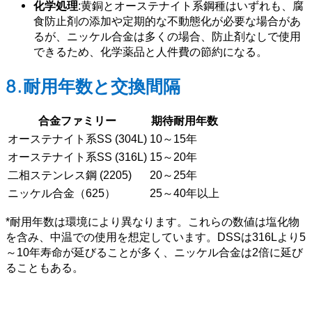
化学処理
:黄銅とオーステナイト系鋼種はいずれも、腐
食防止剤の添加や定期的な不動態化が必要な場合があ
るが、ニッケル合金は多くの場合、防止剤なしで使用
できるため、化学薬品と人件費の節約になる。
8.耐用年数と交換間隔
合金ファミリー
期待耐用年数
オーステナイト系SS (304L)
10～15年
オーステナイト系SS (316L)
15～20年
二相ステンレス鋼 (2205)
20～25年
ニッケル合金（625）
25～40年以上
*耐用年数は環境により異なります。これらの数値は塩化物
を含み、中温での使用を想定しています。DSSは316Lより5
～10年寿命が延びることが多く、ニッケル合金は2倍に延び
ることもある。