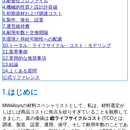
3.耐食性プロファイル
4.機械的性質と設計許容値
5.初期資材および調達コスト
6.製作、接合、設置
7.運営維持費
8.耐用年数と交換間隔
9.環境と持続可能性への配慮
10.トータル・ライフサイクル・コスト・モデリング
11.業界事例
12.実用的な推奨事項
13.結論
14.よくある質問
公式リファレンス
1.はじめに
MWalloysの材料スペシャリストとして、私は、材料選定が
しばしば商品コストに焦点を絞りすぎていることを観察して
きました。真の価値は
総ライフサイクルコスト
(TCOとは、
調達、製造、設置、運用、保守、そして耐用年数のことであ