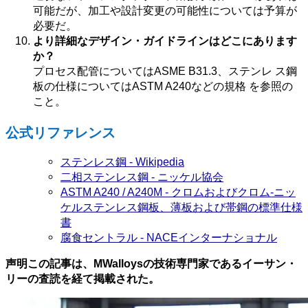
可能だが、加工や設計変更の可能性については予算が
必要だ。
より詳細なデザイン・ガイドラインはどこにあります
か？
プロセス配管についてはASME B31.3、ステンレ ス鋼
板の仕様についてはASTM A240などの規格 を参照の
こと。
公式リファレンス
ステンレス鋼 - Wikipedia
二相ステンレス鋼 - ニッケル協会
ASTM A240 / A240M - クロムおよびクロム-ニッ
ケルステンレス鋼板、薄板および帯鋼の標準仕様
書
腐食セントラル - NACEインターナショナル
声明この記事は、MWalloysの技術専門家であるイーサン・
リーの査読を経て掲載された。