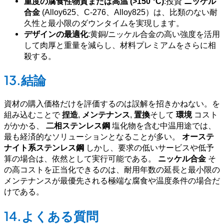
重度の腐食性物質または高温 (>150 °C)
:投資
ニッケル
合金
(Alloy625、C-276、Alloy825）は、比類のない耐
久性と最小限のダウンタイムを実現します。
デザインの最適化
:黄銅/ニッケル合金の高い強度を活用
して肉厚と重量を減らし、材料プレミアムをさらに相
殺する。
13.結論
資材の購入価格だけを評価するのは誤解を招きかねない。を
組み込むことで
捏造
,
メンテナンス
,
置換
そして
環境
コスト
がかかる、
二相ステンレス鋼
塩化物を含む中温用途では、
最も経済的なソリューションとなることが多い。
オーステ
ナイト系ステンレス鋼
しかし、要求の低いサービスや低予
算の場合は、依然として実行可能である。
ニッケル合金
そ
の高コストを正当化できるのは、耐用年数の延長と最小限の
メンテナンスが最優先される極端な腐食や温度条件の場合だ
けである。
14.よくある質問