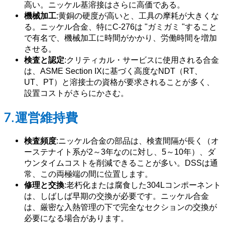
高い。ニッケル基溶接はさらに高価である。
機械加工
:黄銅の硬度が高いと、工具の摩耗が大きくな
る。ニッケル合金、特にC-276は "ガミガミ "すること
で有名で、機械加工に時間がかかり、労働時間を増加
させる。
検査と認定
:クリティカル・サービスに使用される合金
は、ASME Section IXに基づく高度なNDT（RT、
UT、PT）と溶接士の資格が要求されることが多く、
設置コストがさらにかさむ。
7.運営維持費
検査頻度
:ニッケル合金の部品は、検査間隔が長く（オ
ーステナイト系が2～3年なのに対し、5～10年）、ダ
ウンタイムコストを削減できることが多い。DSSは通
常、この両極端の間に位置します。
修理と交換
:老朽化または腐食した304Lコンポーネント
は、しばしば早期の交換が必要です。ニッケル合金
は、厳密な入熱管理の下で完全なセクションの交換が
必要になる場合があります。