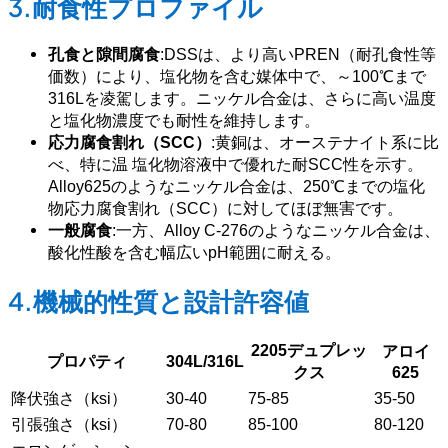
3.耐食性プロファイル
孔食と隙間腐食
:DSSは、より高いPREN（耐孔食性等
価数）により、塩化物を含む媒体中で、～100℃まで
316Lを凌駕します。ニッケル合金は、さらに高い温度
と塩化物濃度でも耐性を維持します。
応力腐食割れ（SCC）
:黄銅は、オーステナイト系に比
べ、特に温 塩化物溶液中で優れた耐SCC性を示す。
Alloy625のようなニッケル合金は、250℃までの塩化
物応力腐食割れ（SCC）に対してほぼ無害です。
一般腐食
:一方、Alloy C-276のようなニッケル合金は、
酸化性酸を含む幅広いpH範囲に耐える。
4.機械的性質と設計許容値
2205デュプレッ
アロイ
プロパティ
304L/316L
クス
625
降伏強さ（ksi）
30-40
75-85
35-50
引張強さ（ksi）
70-80
85-100
80-120