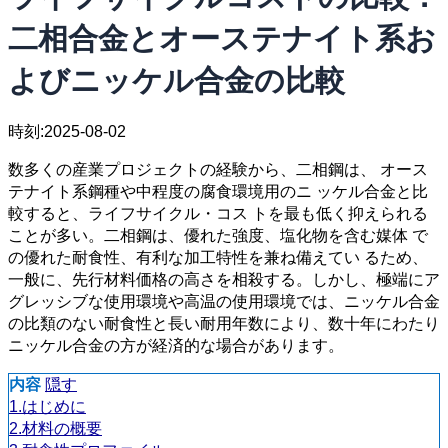
二相合金とオーステナイト系お
よびニッケル合金の比較
時刻:2025-08-02
数多くの産業プロジェクトの経験から、二相鋼は、 オース
テナイト系鋼種や中程度の腐食環境用のニ ッケル合金と比
較すると、ライフサイクル・コス トを最も低く抑えられる
ことが多い。二相鋼は、優れた強度、塩化物を含む媒体 で
の優れた耐食性、有利な加工特性を兼ね備えてい るため、
一般に、先行材料価格の高さを相殺する。しかし、極端にア
グレッシブな使用環境や高温の使用環境では、ニッケル合金
の比類のない耐食性と長い耐用年数により、数十年にわたり
ニッケル合金の方が経済的な場合があります。
内容
隠す
1.はじめに
2.材料の概要