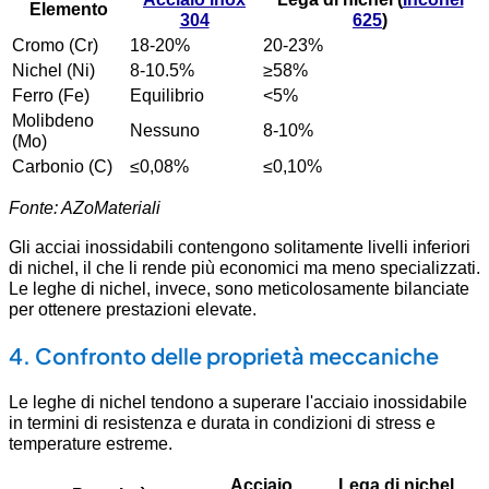
Elemento
304
625
)
Cromo (Cr)
18-20%
20-23%
Nichel (Ni)
8-10.5%
≥58%
Ferro (Fe)
Equilibrio
<5%
Molibdeno
Nessuno
8-10%
(Mo)
Carbonio (C)
≤0,08%
≤0,10%
Fonte: AZoMateriali
Gli acciai inossidabili contengono solitamente livelli inferiori
di nichel, il che li rende più economici ma meno specializzati.
Le leghe di nichel, invece, sono meticolosamente bilanciate
per ottenere prestazioni elevate.
4. Confronto delle proprietà meccaniche
Le leghe di nichel tendono a superare l'acciaio inossidabile
in termini di resistenza e durata in condizioni di stress e
temperature estreme.
Acciaio
Lega di nichel