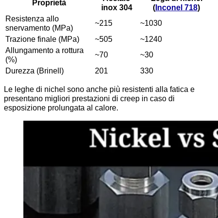
Proprietà
inox 304
(
Inconel 718
)
Resistenza allo
~215
~1030
snervamento (MPa)
Trazione finale (MPa)
~505
~1240
Allungamento a rottura
~70
~30
(%)
Durezza (Brinell)
201
330
Le leghe di nichel sono anche più resistenti alla fatica e
presentano migliori prestazioni di creep in caso di
esposizione prolungata al calore.