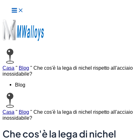
Menu
Vai
principale
al
contenuto
Casa
"
Blog
"
Che cos'è la lega di nichel rispetto all'acciaio
inossidabile?
Blog
Casa
"
Blog
"
Che cos'è la lega di nichel rispetto all'acciaio
inossidabile?
Che cos'è la lega di nichel