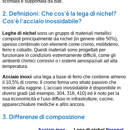
scontata e supportata da dati.
2. Definizioni: Che cos'è la lega di nichel?
Cos'è l'acciaio inossidabile?
Leghe di nichel
sono un gruppo di materiali metallici
composti principalmente da nichel (in genere oltre 50%),
spesso combinato con elementi come cromo, molibdeno,
ferro e cobalto. Questi materiali sono progettati per
funzionare in condizioni estremamente difficili, come gli
ambienti chimici corrosivi o i sistemi aerospaziali ad alta
temperatura.
Acciaio inox
è una lega a base di ferro che contiene almeno
il 10,5% di cromo. Il cromo forma uno strato passivo che
resiste alla ruggine. L'acciaio inossidabile è disponibile in
diversi gradi (ad esempio, 304, 316, 410) ed è noto per la
sua economicità e l'uso diffuso in infrastrutture, cucine,
apparecchiature mediche e altro ancora.
3. Differenze di composizione
Acciaio inox
Lega di nichel (
Inconel