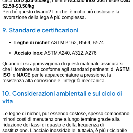
circa
USD $35-$45/kg
, mentre
Acciaio inox 304
medie
USD
$2,50-$3,50/kg
.
Perché questo divario? Il nichel è molto più costoso e la
lavorazione della lega è più complessa.
9. Standard e certificazioni
Leghe di nichel
: ASTM B163, B564, B574
Acciaio inox
: ASTM A240, A312, A276
Quando ci si approvvigiona di questi materiali, assicurarsi
che il fornitore sia conforme agli standard pertinenti di
ASTM
,
ISO
, e
NACE
per le apparecchiature a pressione, la
resistenza alla corrosione e l'integrità meccanica.
10. Considerazioni ambientali e sul ciclo di
vita
Le leghe di nichel, pur essendo costose, spesso comportano
minori costi di manutenzione a lungo termine grazie alla
riduzione dei tassi di guasto e della frequenza di
sostituzione. L'acciaio inossidabile, tuttavia, è più riciclabile