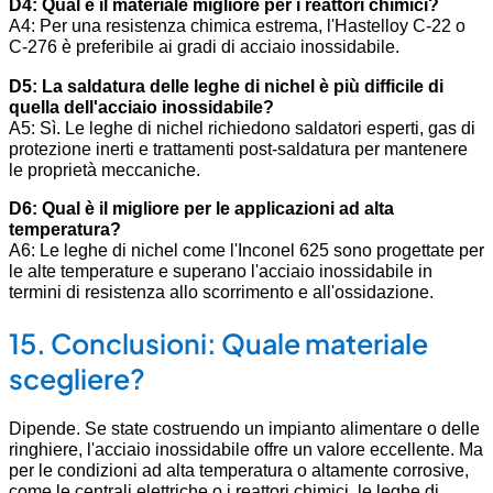
D4: Qual è il materiale migliore per i reattori chimici?
A4: Per una resistenza chimica estrema, l'Hastelloy C-22 o
C-276 è preferibile ai gradi di acciaio inossidabile.
D5: La saldatura delle leghe di nichel è più difficile di
quella dell'acciaio inossidabile?
A5: Sì. Le leghe di nichel richiedono saldatori esperti, gas di
protezione inerti e trattamenti post-saldatura per mantenere
le proprietà meccaniche.
D6: Qual è il migliore per le applicazioni ad alta
temperatura?
A6: Le leghe di nichel come l'Inconel 625 sono progettate per
le alte temperature e superano l'acciaio inossidabile in
termini di resistenza allo scorrimento e all'ossidazione.
15. Conclusioni: Quale materiale
scegliere?
Dipende. Se state costruendo un impianto alimentare o delle
ringhiere, l'acciaio inossidabile offre un valore eccellente. Ma
per le condizioni ad alta temperatura o altamente corrosive,
come le centrali elettriche o i reattori chimici, le leghe di