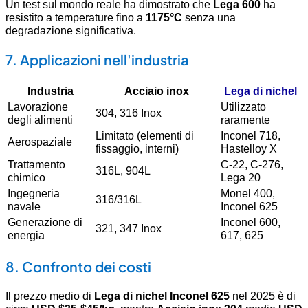
Un test sul mondo reale ha dimostrato che
Lega 600
ha
resistito a temperature fino a
1175°C
senza una
degradazione significativa.
7. Applicazioni nell'industria
Industria
Acciaio inox
Lega di nichel
Lavorazione
Utilizzato
304, 316 Inox
degli alimenti
raramente
Limitato (elementi di
Inconel 718,
Aerospaziale
fissaggio, interni)
Hastelloy X
Trattamento
C-22, C-276,
316L, 904L
chimico
Lega 20
Ingegneria
Monel 400,
316/316L
navale
Inconel 625
Generazione di
Inconel 600,
321, 347 Inox
energia
617, 625
8. Confronto dei costi
Il prezzo medio di
Lega di nichel Inconel 625
nel 2025 è di