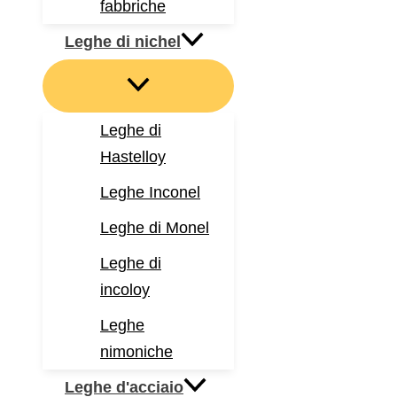
fabbriche
Leghe di nichel
Leghe di
Hastelloy
Leghe Inconel
Leghe di Monel
Leghe di
incoloy
Leghe
nimoniche
Leghe d'acciaio