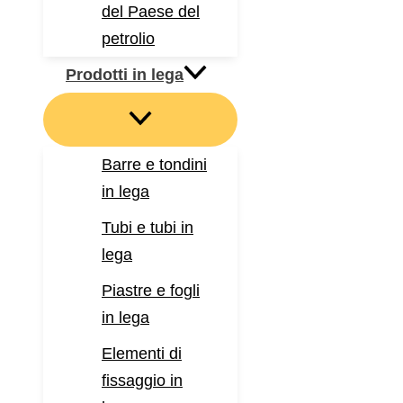
del Paese del
petrolio
Prodotti in lega
Barre e tondini
in lega
Tubi e tubi in
lega
Piastre e fogli
in lega
Elementi di
fissaggio in