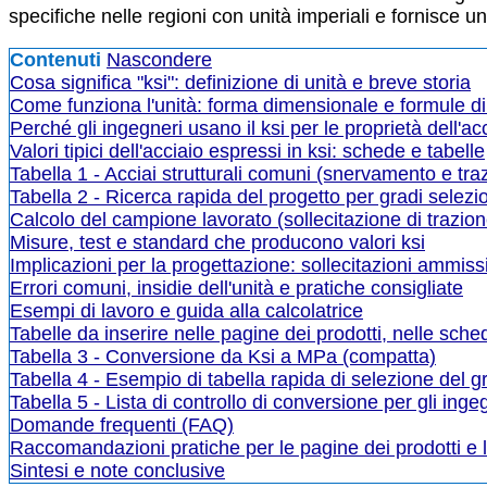
specifiche nelle regioni con unità imperiali e fornisce un
Contenuti
Nascondere
Cosa significa "ksi": definizione di unità e breve storia
Come funziona l'unità: forma dimensionale e formule d
Perché gli ingegneri usano il ksi per le proprietà dell'ac
Valori tipici dell'acciaio espressi in ksi: schede e tabelle
Tabella 1 - Acciai strutturali comuni (snervamento e trazio
Tabella 2 - Ricerca rapida del progetto per gradi selezi
Calcolo del campione lavorato (sollecitazione di trazione
Misure, test e standard che producono valori ksi
Implicazioni per la progettazione: sollecitazioni ammissibi
Errori comuni, insidie dell'unità e pratiche consigliate
Esempi di lavoro e guida alla calcolatrice
Tabelle da inserire nelle pagine dei prodotti, nelle sc
Tabella 3 - Conversione da Ksi a MPa (compatta)
Tabella 4 - Esempio di tabella rapida di selezione del gr
Tabella 5 - Lista di controllo di conversione per gli inge
Domande frequenti (FAQ)
Raccomandazioni pratiche per le pagine dei prodotti e
Sintesi e note conclusive