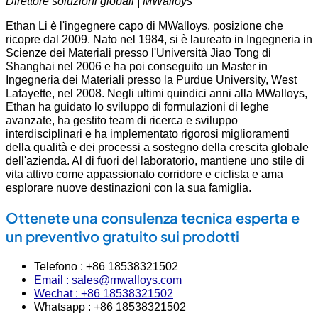
Direttore soluzioni globali | MWalloys
Ethan Li è l'ingegnere capo di MWalloys, posizione che
ricopre dal 2009. Nato nel 1984, si è laureato in Ingegneria in
Scienze dei Materiali presso l'Università Jiao Tong di
Shanghai nel 2006 e ha poi conseguito un Master in
Ingegneria dei Materiali presso la Purdue University, West
Lafayette, nel 2008. Negli ultimi quindici anni alla MWalloys,
Ethan ha guidato lo sviluppo di formulazioni di leghe
avanzate, ha gestito team di ricerca e sviluppo
interdisciplinari e ha implementato rigorosi miglioramenti
della qualità e dei processi a sostegno della crescita globale
dell'azienda. Al di fuori del laboratorio, mantiene uno stile di
vita attivo come appassionato corridore e ciclista e ama
esplorare nuove destinazioni con la sua famiglia.
Ottenete una consulenza tecnica esperta e
un preventivo gratuito sui prodotti
Telefono : +86 18538321502
Email : sales@mwalloys.com
Wechat : +86 18538321502
Whatsapp : +86 18538321502