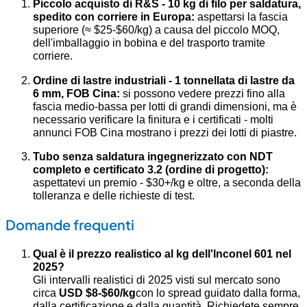
Piccolo acquisto di R&S - 10 kg di filo per saldatura,
spedito con corriere in Europa:
aspettarsi la fascia
superiore (≈ $25-$60/kg) a causa del piccolo MOQ,
dell'imballaggio in bobina e del trasporto tramite
corriere.
Ordine di lastre industriali - 1 tonnellata di lastre da
6 mm, FOB Cina:
si possono vedere prezzi fino alla
fascia medio-bassa per lotti di grandi dimensioni, ma è
necessario verificare la finitura e i certificati - molti
annunci FOB Cina mostrano i prezzi dei lotti di piastre.
Tubo senza saldatura ingegnerizzato con NDT
completo e certificato 3.2 (ordine di progetto):
aspettatevi un premio - $30+/kg e oltre, a seconda della
tolleranza e delle richieste di test.
Domande frequenti
Qual è il prezzo realistico al kg dell'Inconel 601 nel
2025?
Gli intervalli realistici di 2025 visti sul mercato sono
circa
USD $8-$60/kg
con lo spread guidato dalla forma,
dalla certificazione e dalla quantità. Richiedete sempre