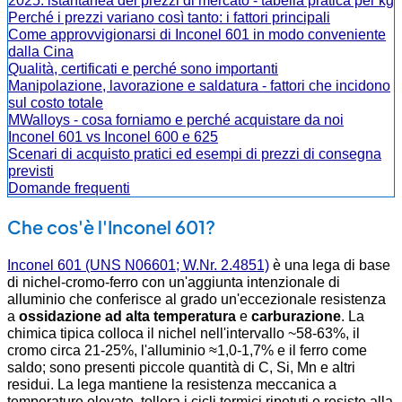
2025: istantanea dei prezzi di mercato - tabella pratica per kg
Perché i prezzi variano così tanto: i fattori principali
Come approvvigionarsi di Inconel 601 in modo conveniente
dalla Cina
Qualità, certificati e perché sono importanti
Manipolazione, lavorazione e saldatura - fattori che incidono
sul costo totale
MWalloys - cosa forniamo e perché acquistare da noi
Inconel 601 vs Inconel 600 e 625
Scenari di acquisto pratici ed esempi di prezzi di consegna
previsti
Domande frequenti
Che cos'è l'Inconel 601?
Inconel 601 (UNS N06601; W.Nr. 2.4851)
è una lega di base
di nichel-cromo-ferro con un'aggiunta intenzionale di
alluminio che conferisce al grado un'eccezionale resistenza
a
ossidazione ad alta temperatura
e
carburazione
. La
chimica tipica colloca il nichel nell'intervallo ~58-63%, il
cromo circa 21-25%, l'alluminio ≈1,0-1,7% e il ferro come
saldo; sono presenti piccole quantità di C, Si, Mn e altri
residui. La lega mantiene la resistenza meccanica a
temperature elevate, tollera i cicli termici ripetuti e resiste alla