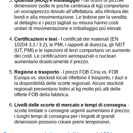
Quantità (MOQ) e imballaggio
- Gli ordini di piccole
dimensioni (sotto le poche centinaia di kg) comportano
un sovrapprezzo dovuto all'affettatura, alla rifinitura dei
bordi e alla movimentazione. Le bobine per la vendita
al dettaglio e i pezzi tagliati su misura hanno costi
unitari di movimentazione e imballaggio più elevati.
Certificazioni e test
- I certificati dei materiali (EN
10204 3.1 / 3.2), le PMI, i rapporti di durezza, gli NDT
(UT, PMI) e le ispezioni di terzi comportano un aumento
dei costi. Le certificazioni aerospaziali o nucleari
aumentano drasticamente il prezzo.
Regione e trasporto
- I prezzi FOB Cina vs. FOB
Europa vs. stockisti locali riflettono il trasporto, i dazi e
la disponibilità delle scorte regionali. Alcuni stockisti
regionali presentano listini al kg molto più alti delle
offerte FOB della fabbrica.
Livelli delle scorte di mercato e tempi di consegna
-
scorte limitate o consegne urgenti aumentano il prezzo;
i lunghi tempi di consegna per i lingotti di grandi
dimensioni possono creare premi temporanei.