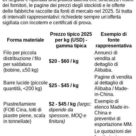
dei fornitori, le pagine dei prezzi degli stockisti e le offerte
delle fabbriche raccolte da fonti di mercato nel 2025. Si tratta
di intervalli rappresentativi: richiedete sempre un'offerta
sigillata con incoterm e certificati di prova.
Prezzo tipico 2025
Esempio di
Forma materiale
per kg (USD) -
fonte
gamma tipica
rappresentativa
Filo per piccola
Annunci di
distribuzione / filo
vendita al
$20 - $60 / kg
per saldatura
dettaglio di
(bobine, ≤50 kg)
Alibaba.
Pagine di vendita
Barre lucide (piccole
al dettaglio di
$25 - $45 / kg
quantità, <200 kg)
Alibaba / Made-
in-China.
Esempio di
Piastre/lamiere
$2 - $45 / kg
(largo;
elenco Made-in-
(FOB Cina, lotti di
dipende da
China e
piastre piene, scala
spessore, MOQ e
preventivi di
in tonnellate)
finitura)
esportazione MM.
Le quotazioni dei