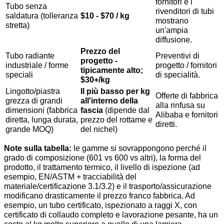
fornitori e i
Tubo senza
rivenditori di tubi
saldatura (tolleranza
$10 - $70 / kg
mostrano
stretta)
un'ampia
diffusione.
Prezzo del
Tubo radiante
Preventivi di
progetto -
industriale / forme
progetto / fornitori
tipicamente alto;
speciali
di specialità.
$30+/kg
Lingotto/piastra
Il più basso per kg
Offerte di fabbrica
grezza di grandi
all'interno della
alla rinfusa su
dimensioni (fabbrica
fascia
(dipende dal
Alibaba e fornitori
diretta, lunga durata,
prezzo del rottame e
diretti.
grande MOQ)
del nichel)
Note sulla tabella:
le gamme si sovrappongono perché il
grado di composizione (601 vs 600 vs altri), la forma del
prodotto, il trattamento termico, il livello di ispezione (ad
esempio, EN/ASTM + tracciabilità del
materiale/certificazione 3.1/3.2) e il trasporto/assicurazione
modificano drasticamente il prezzo franco fabbrica. Ad
esempio, un tubo certificato, ispezionato a raggi X, con
certificato di collaudo completo e lavorazione pesante, ha un