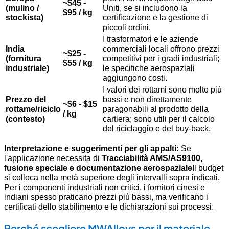
~$45 -
(mulino /
Uniti, se si includono la
$95 / kg
stockista)
certificazione e la gestione di
piccoli ordini.
I trasformatori e le aziende
India
commerciali locali offrono prezzi
~$25 -
(fornitura
competitivi per i gradi industriali;
$55 / kg
industriale)
le specifiche aerospaziali
aggiungono costi.
I valori dei rottami sono molto più
Prezzo del
bassi e non direttamente
~$6 - $15
rottame/riciclo
paragonabili al prodotto della
/ kg
(contesto)
cartiera; sono utili per il calcolo
del riciclaggio e del buy-back.
Interpretazione e suggerimenti per gli appalti:
Se
l'applicazione necessita di
Tracciabilità AMS/AS9100,
fusione speciale e documentazione aerospaziale
Il budget
si colloca nella metà superiore degli intervalli sopra indicati.
Per i componenti industriali non critici, i fornitori cinesi e
indiani spesso praticano prezzi più bassi, ma verificano i
certificati dello stabilimento e le dichiarazioni sui processi.
Perché scegliere MWAlloys per il materiale