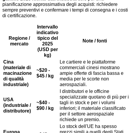
pianificazione approssimativa degli acquisti: richiedere
sempre preventivi e confermare i tempi di consegna e i costi
di certificazione.
Intervallo
indicativo
Regione /
tipico del
Note / fonti
mercato
2025
(USD per
kg)
Cina
Le cartiere e le piattaforme
(materiale di
commerciali cinesi mostrano
~$20 -
macinazione
ampie offerte di fascia bassa e
$45 / kg
di qualità
media per le scorte non
industriale)
aerospaziali.
I distributori e le officine
specializzate quotano di più per i
USA
~$40 -
tagli in stock e per i volumi
(industriale /
$90 / kg
inferiori; il materiale classificato
distributore)
per il settore aerospaziale
richiede un premio.
Lo stock dell'UE ha spesso
Europa
prezzi simili a quelli degli Stati