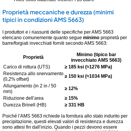
Proprietà meccaniche e durezza (minimi
tipici in condizioni AMS 5663)
I produttori e i riassunti delle specifiche per AMS 5663
elencano comunemente quanto segue
minimo
proprietà per
barre/forgiati invecchiati forniti secondo AMS 5663:
Minimo (tipico bar
Proprietà
invecchiato AMS 5663)
Carico di rottura (UTS)
≥ 185 ksi (≈1276 MPa)
Resistenza allo snervamento
≥ 150 ksi (≈1034 MPa)
(0,2% offset)
Allungamento (in 2 in / 50
≥ 12%
mm)
Riduzione dell'area
≥ 15%
Durezza Brinell (HB)
≥ 331 HB
Poiché l'AMS 5663 richiede la fornitura allo stato indurito per
precipitazione, questi elevati valori di resistenza e durezza
sono attesi fin dall'inizio. Quando i pezzi devono essere