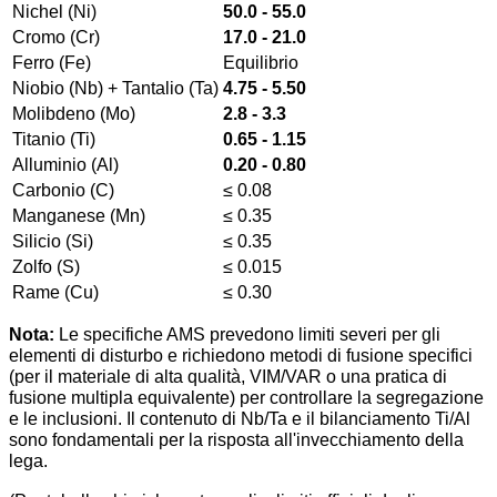
Nichel (Ni)
50.0 - 55.0
Cromo (Cr)
17.0 - 21.0
Ferro (Fe)
Equilibrio
Niobio (Nb) + Tantalio (Ta)
4.75 - 5.50
Molibdeno (Mo)
2.8 - 3.3
Titanio (Ti)
0.65 - 1.15
Alluminio (Al)
0.20 - 0.80
Carbonio (C)
≤ 0.08
Manganese (Mn)
≤ 0.35
Silicio (Si)
≤ 0.35
Zolfo (S)
≤ 0.015
Rame (Cu)
≤ 0.30
Nota:
Le specifiche AMS prevedono limiti severi per gli
elementi di disturbo e richiedono metodi di fusione specifici
(per il materiale di alta qualità, VIM/VAR o una pratica di
fusione multipla equivalente) per controllare la segregazione
e le inclusioni. Il contenuto di Nb/Ta e il bilanciamento Ti/Al
sono fondamentali per la risposta all'invecchiamento della
lega.