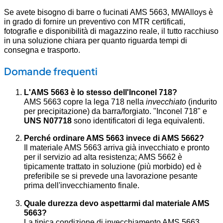
Se avete bisogno di barre o fucinati AMS 5663, MWAlloys è
in grado di fornire un preventivo con MTR certificati,
fotografie e disponibilità di magazzino reale, il tutto racchiuso
in una soluzione chiara per quanto riguarda tempi di
consegna e trasporto.
Domande frequenti
L'AMS 5663 è lo stesso dell'Inconel 718?
AMS 5663 copre la lega 718 nella
invecchiato
(indurito
per precipitazione) da barra/forgiato. "Inconel 718" e
UNS N07718
sono identificatori di lega equivalenti.
Perché ordinare AMS 5663 invece di AMS 5662?
Il materiale AMS 5663 arriva già invecchiato e pronto
per il servizio ad alta resistenza; AMS 5662 è
tipicamente trattato in soluzione (più morbido) ed è
preferibile se si prevede una lavorazione pesante
prima dell'invecchiamento finale.
Quale durezza devo aspettarmi dal materiale AMS
5663?
La tipica condizione di invecchiamento AMS 5663