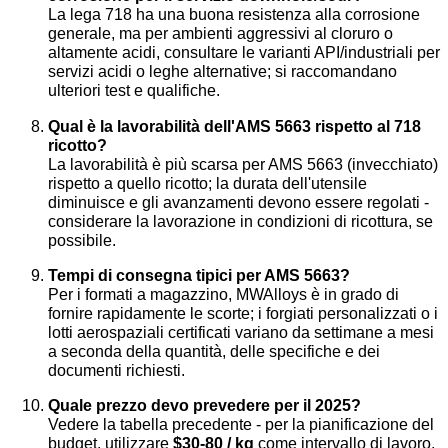
La lega 718 ha una buona resistenza alla corrosione
generale, ma per ambienti aggressivi al cloruro o
altamente acidi, consultare le varianti API/industriali per
servizi acidi o leghe alternative; si raccomandano
ulteriori test e qualifiche.
Qual è la lavorabilità dell'AMS 5663 rispetto al 718
ricotto?
La lavorabilità è più scarsa per AMS 5663 (invecchiato)
rispetto a quello ricotto; la durata dell'utensile
diminuisce e gli avanzamenti devono essere regolati -
considerare la lavorazione in condizioni di ricottura, se
possibile.
Tempi di consegna tipici per AMS 5663?
Per i formati a magazzino, MWAlloys è in grado di
fornire rapidamente le scorte; i forgiati personalizzati o i
lotti aerospaziali certificati variano da settimane a mesi
a seconda della quantità, delle specifiche e dei
documenti richiesti.
Quale prezzo devo prevedere per il 2025?
Vedere la tabella precedente - per la pianificazione del
budget, utilizzare
$30-80 / kg
come intervallo di lavoro,