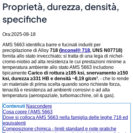
Proprietà, durezza, densità,
specifiche
Ora:2025-08-18
AMS 5663 identifica barre e fucinati induriti per
precipitazione di Alloy
718 (
Inconel® 718
, UNS N07718)
fornita allo stato invecchiato; si tratta di una lega di nichel-
cromo-niobio ad alta resistenza le cui prestazioni minime a
temperatura ambiente allo stato AMS 5663 includono
tipicamente
Carico di rottura ≥185 ksi, snervamento ≥150
ksi, durezza ≥331 HB e densità ~8,19 g/cm³.
- che lo rende
un materiale di prima scelta quando sono richieste forza,
tenacità e resistenza ad ambienti corrosivi o ad alta
temperatura (aerospaziale, turbomacchine, oil & gas).
Contenuti
Nascondere
Cosa copre l'AMS 5663
Dove si colloca AMS 5663 nella famiglia delle leghe 718 ed
equivalenti
Composizione chimica - limiti standard e note pratiche