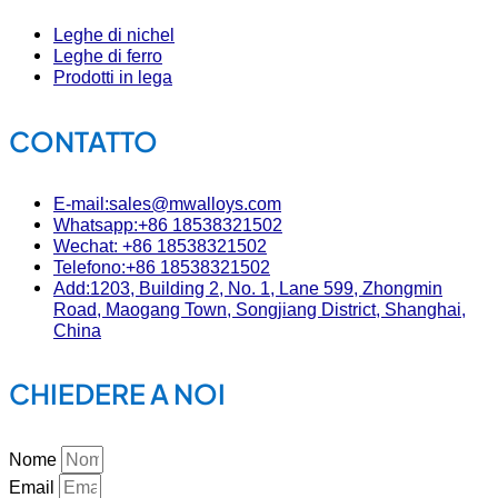
Leghe di nichel
Leghe di ferro
Prodotti in lega
CONTATTO
E-mail:sales@mwalloys.com
Whatsapp:+86 18538321502
Wechat: +86 18538321502
Telefono:+86 18538321502
Add:1203, Building 2, No. 1, Lane 599, Zhongmin
Road, Maogang Town, Songjiang District, Shanghai,
China
CHIEDERE A NOI
Nome
Email