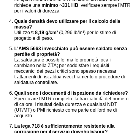
richiede una
minimo ~331 HB
; verificare sempre l'MTR
per i valori di durezza.
Quale densità devo utilizzare per il calcolo della
massa?
Utilizzo
≈ 8,19 g/cm³
(0,296 lb/in³) per le stime di
progetto e di peso.
L'AMS 5663 invecchiato può essere saldato senza
perdite di proprietà?
La saldatura è possibile, ma le proprietà locali
cambiano nella ZTA; per soddisfare i requisiti
meccanici dei pezzi critici sono spesso necessari
trattamenti di riscaldo/invecchiamento o procedure di
saldatura controllate.
Quali sono i documenti di ispezione da richiedere?
Specificare l'MTR completo, la tracciabilità del numero
di calore, i risultati della durezza e qualsiasi NDT
(UT/MT) o PMI richiesto come parte dell'ordine di
acquisto.
La lega 718 è sufficientemente resistente alla
corrosione per il servizio downhole/sour?