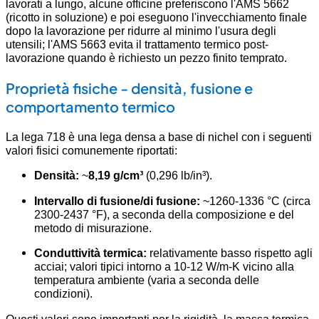
lavorati a lungo, alcune officine preferiscono l'AMS 5662
(ricotto in soluzione) e poi eseguono l'invecchiamento finale
dopo la lavorazione per ridurre al minimo l'usura degli
utensili; l'AMS 5663 evita il trattamento termico post-
lavorazione quando è richiesto un pezzo finito temprato.
Proprietà fisiche - densità, fusione e
comportamento termico
La lega 718 è una lega densa a base di nichel con i seguenti
valori fisici comunemente riportati:
Densità:
~
8,19 g/cm³
(0,296 lb/in³).
Intervallo di fusione/di fusione:
~1260-1336 °C (circa
2300-2437 °F), a seconda della composizione e del
metodo di misurazione.
Conduttività termica:
relativamente basso rispetto agli
acciai; valori tipici intorno a 10-12 W/m-K vicino alla
temperatura ambiente (varia a seconda delle
condizioni).
Questi valori sono importanti per la rigidità, la massa termica,