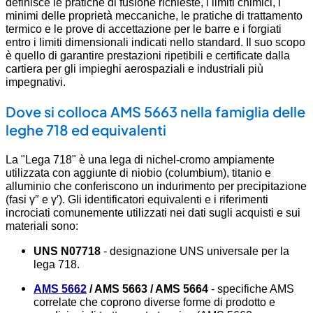
definisce le pratiche di fusione richieste, i limiti chimici, i
minimi delle proprietà meccaniche, le pratiche di trattamento
termico e le prove di accettazione per le barre e i forgiati
entro i limiti dimensionali indicati nello standard. Il suo scopo
è quello di garantire prestazioni ripetibili e certificate dalla
cartiera per gli impieghi aerospaziali e industriali più
impegnativi.
Dove si colloca AMS 5663 nella famiglia delle
leghe 718 ed equivalenti
La "Lega 718" è una lega di nichel-cromo ampiamente
utilizzata con aggiunte di niobio (columbium), titanio e
alluminio che conferiscono un indurimento per precipitazione
(fasi γ″ e γ′). Gli identificatori equivalenti e i riferimenti
incrociati comunemente utilizzati nei dati sugli acquisti e sui
materiali sono:
UNS N07718
- designazione UNS universale per la
lega 718.
AMS 5662
/ AMS 5663 / AMS 5664
- specifiche AMS
correlate che coprono diverse forme di prodotto e