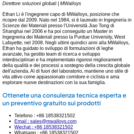
Direttore soluzioni globali | MWalloys
Ethan Li è l'ingegnere capo di MWalloys, posizione che
ricopre dal 2009. Nato nel 1984, si è laureato in Ingegneria in
Scienze dei Materiali presso l'Università Jiao Tong di
Shanghai nel 2006 e ha poi conseguito un Master in
Ingegneria dei Materiali presso la Purdue University, West
Lafayette, nel 2008. Negli ultimi quindici anni alla MWalloys,
Ethan ha guidato lo sviluppo di formulazioni di leghe
avanzate, ha gestito team di ricerca e sviluppo
interdisciplinari e ha implementato rigorosi miglioramenti
della qualità e dei processi a sostegno della crescita globale
dell'azienda. Al di fuori del laboratorio, mantiene uno stile di
vita attivo come appassionato corridore e ciclista e ama
esplorare nuove destinazioni con la sua famiglia.
Ottenete una consulenza tecnica esperta e
un preventivo gratuito sui prodotti
Telefono : +86 18538321502
Email : sales@mwalloys.com
Wechat : +86 18538321502
Whatsapp : +86 18538321502