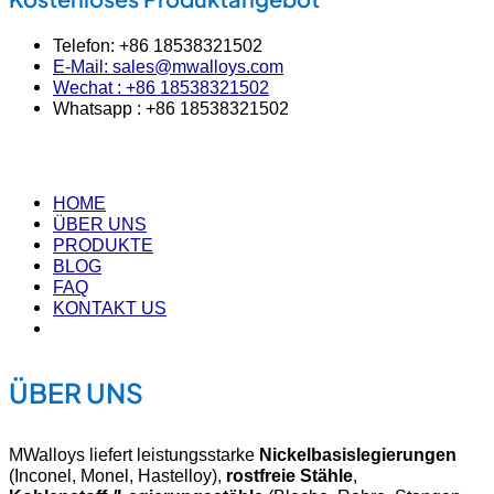
Telefon: +86 18538321502
E-Mail: sales@mwalloys.com
Wechat : +86 18538321502
Whatsapp : +86 18538321502
HOME
ÜBER UNS
PRODUKTE
BLOG
FAQ
KONTAKT US
ÜBER UNS
MWalloys liefert leistungsstarke
Nickelbasislegierungen
(Inconel, Monel, Hastelloy),
rostfreie Stähle
,