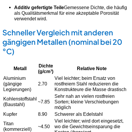
Additiv gefertigte Teile
Gemessene Dichte, die häufig
als Qualitätsmerkmal für eine akzeptable Porosität
verwendet wird.
Schneller Vergleich mit anderen
gängigen Metallen (nominal bei 20
°C)
Dichte
Metall
Relative Note
(g/cm³)
Aluminium
Viel leichter; beim Ersatz von
(gängige
2.70
rostfreiem Stahl reduzieren die
Legierungen)
Konstrukteure die Masse drastisch
Sehr nah an vielen rostfreien
Kohlenstoffstahl
~7.85
Sorten; kleine Verschiebungen
(Baustahl)
möglich
Kupfer
8.90
Schwerer als Edelstahl
Viel leichter; wird dort eingesetzt,
Titan
~4.50
wo die Gewichtseinsparung die
(kommerziell)
Kosten überwiegt