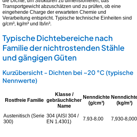
die Dichte, um Strukturen zu dimensionieren, das
Transportgewicht abzuschätzen und zu prüfen, ob eine
eingehende Charge der erwarteten Chemie und
Verarbeitung entspricht. Typische technische Einheiten sind
g/cm³, kg/m³ und lb/in³.
Typische Dichtebereiche nach
Familie der nichtrostenden Stähle
und gängigen Güten
Kurzübersicht - Dichten bei ~20 °C (typische
Nennwerte)
Klasse /
Nenndichte
Nenndicht
Rostfreie Familie
gebräuchlicher
(g/cm³)
(kg/m³)
Name
Austenitisch (Serie
304 (AISI 304 /
7.93-8.00
7,930-8,000
300)
EN 1.4301)