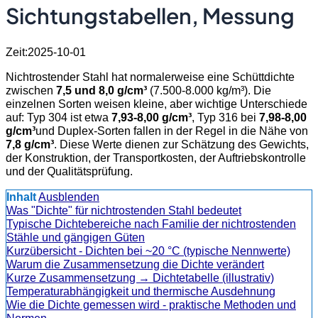
Sichtungstabellen, Messung
Zeit:2025-10-01
Nichtrostender Stahl hat normalerweise eine Schüttdichte
zwischen
7,5 und 8,0 g/cm³
(7.500-8.000 kg/m³). Die
einzelnen Sorten weisen kleine, aber wichtige Unterschiede
auf: Typ 304 ist etwa
7,93-8,00 g/cm³
, Typ 316 bei
7,98-8,00
g/cm³
und Duplex-Sorten fallen in der Regel in die Nähe von
7,8 g/cm³
. Diese Werte dienen zur Schätzung des Gewichts,
der Konstruktion, der Transportkosten, der Auftriebskontrolle
und der Qualitätsprüfung.
Inhalt
Ausblenden
Was "Dichte" für nichtrostenden Stahl bedeutet
Typische Dichtebereiche nach Familie der nichtrostenden
Stähle und gängigen Güten
Kurzübersicht - Dichten bei ~20 °C (typische Nennwerte)
Warum die Zusammensetzung die Dichte verändert
Kurze Zusammensetzung → Dichtetabelle (illustrativ)
Temperaturabhängigkeit und thermische Ausdehnung
Wie die Dichte gemessen wird - praktische Methoden und