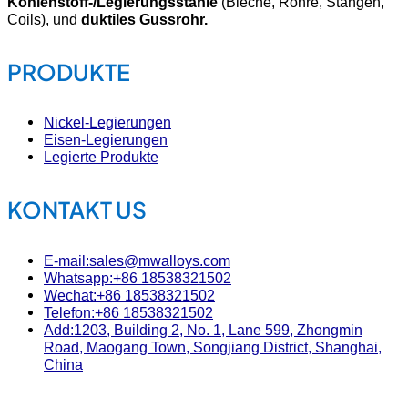
Kohlenstoff-/Legierungsstähle
(Bleche, Rohre, Stangen,
Coils), und
duktiles Gussrohr.
PRODUKTE
Nickel-Legierungen
Eisen-Legierungen
Legierte Produkte
KONTAKT US
E-mail:sales@mwalloys.com
Whatsapp:+86 18538321502
Wechat:+86 18538321502
Telefon:+86 18538321502
Add:1203, Building 2, No. 1, Lane 599, Zhongmin
Road, Maogang Town, Songjiang District, Shanghai,
China