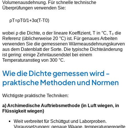
Volumenausdehnung. Für schnelle technische
Überprüfungen verwenden Sie:
ρ
T
=
ρ
T
0
/
1
+
3
α
(
T
-
T
0​
)
wobei ρ die Dichte, α der lineare Koeffizient, T in °C, T₀ die
Referenz (üblicherweise 20 °C) ist. Für genaues Arbeiten
verwenden Sie die gemessenen Wärmeausdehnungskurven
aus dem Datenblatt der Sorte. Die typische Dichteänderung
ist gering: einige Zehntausendstel bei einem
Temperaturanstieg von 300 °C.
Wie die Dichte gemessen wird -
praktische Methoden und Normen
Wichtigste praktische Techniken:
a) Archimedische Auftriebsmethode (in Luft wiegen, in
Flüssigkeit wiegen)
Weit verbreitet für Schüttgut und Laborproben.
Voraussetzungen: genaue Waage, temperaturgeregelte