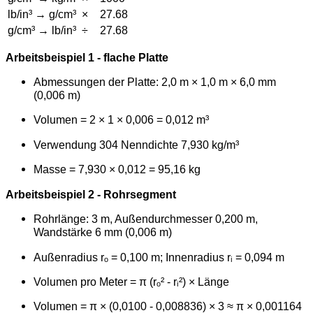
lb/in³ → g/cm³
×
27.68
g/cm³ → lb/in³
÷
27.68
Arbeitsbeispiel 1 - flache Platte
Abmessungen der Platte: 2,0 m × 1,0 m × 6,0 mm
(0,006 m)
Volumen = 2 × 1 × 0,006 = 0,012 m³
Verwendung 304 Nenndichte 7,930 kg/m³
Masse = 7,930 × 0,012 = 95,16 kg
Arbeitsbeispiel 2 - Rohrsegment
Rohrlänge: 3 m, Außendurchmesser 0,200 m,
Wandstärke 6 mm (0,006 m)
Außenradius rₒ = 0,100 m; Innenradius rᵢ = 0,094 m
Volumen pro Meter = π (rₒ² - rᵢ²) × Länge
Volumen = π × (0,0100 - 0,008836) × 3 ≈ π × 0,001164