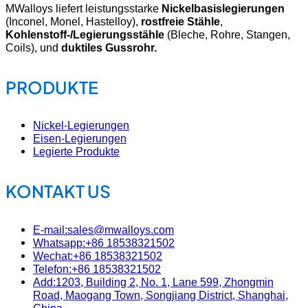
MWalloys liefert leistungsstarke
Nickelbasislegierungen
(Inconel, Monel, Hastelloy),
rostfreie Stähle
,
Kohlenstoff-/Legierungsstähle
(Bleche, Rohre, Stangen,
Coils), und
duktiles Gussrohr.
PRODUKTE
Nickel-Legierungen
Eisen-Legierungen
Legierte Produkte
KONTAKT US
E-mail:sales@mwalloys.com
Whatsapp:+86 18538321502
Wechat:+86 18538321502
Telefon:+86 18538321502
Add:1203, Building 2, No. 1, Lane 599, Zhongmin
Road, Maogang Town, Songjiang District, Shanghai,
China