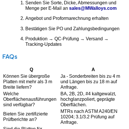
Senden Sie Sorte, Dicke, Abmessungen und
Menge per E-Mail an
sales@MWalloys.com
Angebot und Proformarechnung erhalten
Bestätigen Sie PO und Zahlungsbedingungen
Produktion → QC-Prüfung → Versand →
Tracking-Updates
FAQs
Q
A
Können Sie übergroße
Ja - Sonderbreiten bis zu 4 m
Platten mit mehr als 3 m
und Längen bis zu 18 m auf
Breite liefern?
Anfrage.
Welche
BA, 2B, 2D, #4 kaltgewalzt,
Oberflächenausführungen
hochglanzpoliert, geprägte
sind verfügbar?
Oberflächen.
MTRs nach ASTM A240/EN
Bieten Sie zertifizierte
10204; 3.1/3.2 Prüfung auf
Prüfberichte an?
Anfrage.
Sind die Platten für