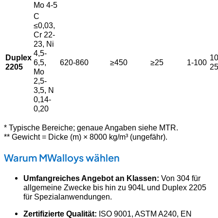
Mo 4-5
C
≤0,03,
Cr 22-
23, Ni
4,5-
Duplex
10
6,5,
620-860
≥450
≥25
1-100
2205
2
Mo
2,5-
3,5, N
0,14-
0,20
* Typische Bereiche; genaue Angaben siehe MTR.
** Gewicht = Dicke (m) × 8000 kg/m³ (ungefähr).
Warum MWalloys wählen
Umfangreiches Angebot an Klassen:
Von 304 für
allgemeine Zwecke bis hin zu 904L und Duplex 2205
für Spezialanwendungen.
Zertifizierte Qualität:
ISO 9001, ASTM A240, EN