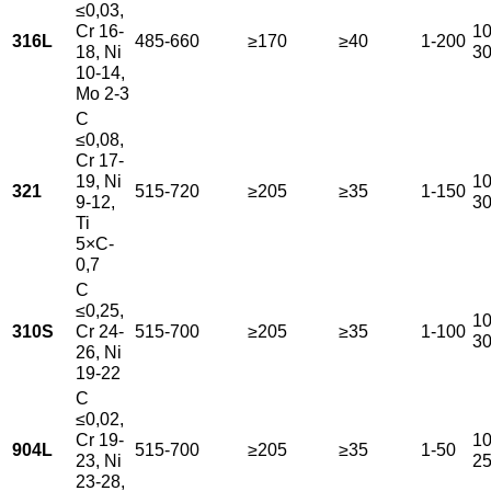
≤0,03,
Cr 16-
10
316L
485-660
≥170
≥40
1-200
18, Ni
3
10-14,
Mo 2-3
C
≤0,08,
Cr 17-
19, Ni
10
321
515-720
≥205
≥35
1-150
9-12,
3
Ti
5×C-
0,7
C
≤0,25,
10
310S
Cr 24-
515-700
≥205
≥35
1-100
3
26, Ni
19-22
C
≤0,02,
Cr 19-
10
904L
515-700
≥205
≥35
1-50
23, Ni
2
23-28,