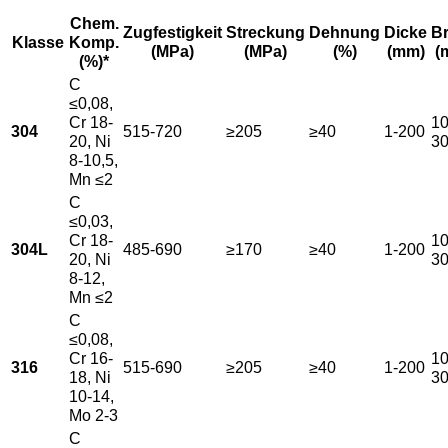
Chem.
Zugfestigkeit
Streckung
Dehnung
Dicke
Br
Klasse
Komp.
(MPa)
(MPa)
(%)
(mm)
(
(%)*
C
≤0,08,
Cr 18-
10
304
515-720
≥205
≥40
1-200
20, Ni
3
8-10,5,
Mn ≤2
C
≤0,03,
Cr 18-
10
304L
485-690
≥170
≥40
1-200
20, Ni
3
8-12,
Mn ≤2
C
≤0,08,
Cr 16-
10
316
515-690
≥205
≥40
1-200
18, Ni
3
10-14,
Mo 2-3
C