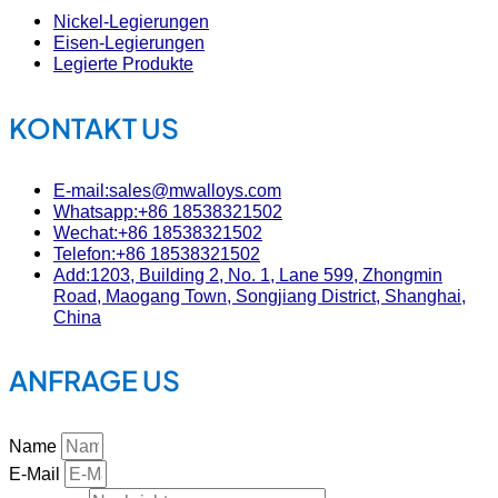
Nickel-Legierungen
Eisen-Legierungen
Legierte Produkte
KONTAKT US
E-mail:sales@mwalloys.com
Whatsapp:+86 18538321502
Wechat:+86 18538321502
Telefon:+86 18538321502
Add:1203, Building 2, No. 1, Lane 599, Zhongmin
Road, Maogang Town, Songjiang District, Shanghai,
China
ANFRAGE US
Name
E-Mail