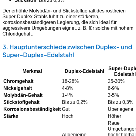
Der erhöhte Molybdän- und Stickstoffgehalt des rostfreien
Super-Duplex-Stahls führt zu einer stärkeren,
korrosionsbeständigeren Legierung, die sich ideal für
aggressivere Umgebungen eignet, z. B. für solche mit hohem
Chloridgehalt.
3. Hauptunterschiede zwischen Duplex- und
Super-Duplex-Edelstahl
Super-Dupl
Merkmal
Duplex-Edelstahl
Edelstahl
Chromgehalt
18-28%
25-30%
Nickelgehalt
4-8%
6-9%
Molybdän-Gehalt
1-4%
3-5%
Stickstoffgehalt
Bis zu 0,2%
Bis zu 0,3%
Korrosionsbeständigkeit
Gut
Überlegene
Stärke
Hoch
Höher
Raue
Umgebungen
Allgemeine
hochchlorhalt