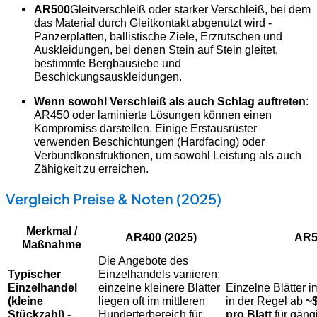
AR500
Gleitverschleiß oder starker Verschleiß, bei dem
das Material durch Gleitkontakt abgenutzt wird -
Panzerplatten, ballistische Ziele, Erzrutschen und
Auskleidungen, bei denen Stein auf Stein gleitet,
bestimmte Bergbausiebe und
Beschickungsauskleidungen.
Wenn sowohl Verschleiß als auch Schlag auftreten
:
AR450 oder laminierte Lösungen können einen
Kompromiss darstellen. Einige Erstausrüster
verwenden Beschichtungen (Hardfacing) oder
Verbundkonstruktionen, um sowohl Leistung als auch
Zähigkeit zu erreichen.
Vergleich Preise & Noten (2025)
Merkmal /
AR400 (2025)
AR5
Maßnahme
Die Angebote des
Typischer
Einzelhandels variieren;
Einzelhandel
einzelne kleinere Blätter
Einzelne Blätter 
(kleine
liegen oft im mittleren
in der Regel ab
~$
Stückzahl) -
Hunderterbereich für
pro Blatt
für gäng