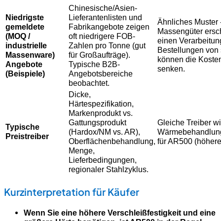
Chinesische/Asien-
Niedrigste
Lieferantenlisten und
Ähnliches Muster
gemeldete
Fabrikangebote zeigen
Massengüter ersch
(MOQ /
oft niedrigere FOB-
einen Verarbeitun
industrielle
Zahlen pro Tonne (gut
Bestellungen von
Massenware)
für Großaufträge).
können die Kosten
Angebote
Typische B2B-
senken.
(Beispiele)
Angebotsbereiche
beobachtet.
Dicke,
Härtespezifikation,
Markenprodukt vs.
Gattungsprodukt
Gleiche Treiber w
Typische
(Hardox/NM vs. AR),
Wärmebehandlung
Preistreiber
Oberflächenbehandlung,
für AR500 (höhere 
Menge,
Lieferbedingungen,
regionaler Stahlzyklus.
Kurzinterpretation für Käufer
Wenn Sie eine höhere Verschleißfestigkeit und eine