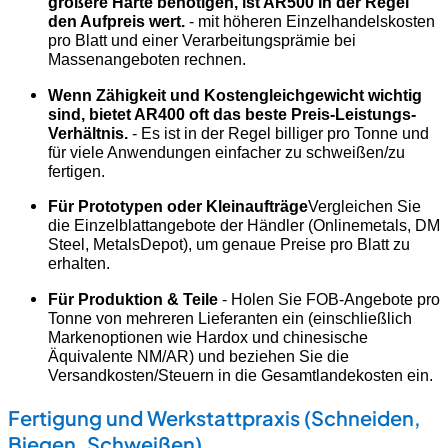
größere Härte benötigen, ist AR500 in der Regel
den Aufpreis wert.
- mit höheren Einzelhandelskosten
pro Blatt und einer Verarbeitungsprämie bei
Massenangeboten rechnen.
Wenn Zähigkeit und Kostengleichgewicht wichtig
sind, bietet AR400 oft das beste Preis-Leistungs-
Verhältnis.
- Es ist in der Regel billiger pro Tonne und
für viele Anwendungen einfacher zu schweißen/zu
fertigen.
Für Prototypen oder Kleinaufträge
Vergleichen Sie
die Einzelblattangebote der Händler (Onlinemetals, DM
Steel, MetalsDepot), um genaue Preise pro Blatt zu
erhalten.
Für Produktion & Teile
- Holen Sie FOB-Angebote pro
Tonne von mehreren Lieferanten ein (einschließlich
Markenoptionen wie Hardox und chinesische
Äquivalente NM/AR) und beziehen Sie die
Versandkosten/Steuern in die Gesamtlandekosten ein.
Fertigung und Werkstattpraxis (Schneiden,
Biegen, Schweißen)