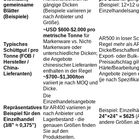
gemeinsame
gängige Dicken
(Beispiel: 12×12 
Blätter
(Beispiele variieren je
Einzelhandelsang
(Beispiele)
nach Anbieter und
Größe).
~USD $600-$2.000 pro
metrische Tonne
für
AR500 in loser Sch
Markenware vs. Nicht-
Typisches
Regel mehr als AR
Markenware oder
Schüttgut / pro
Dicke/Beschaffenh
unterschiedliche Dicken;
Tonne (FOB /
Export- oder Bulk
die Angebote
Hersteller /
Preisaufschlag gil
chinesischer Lieferanten
China-
Härte/Bearbeitung
enthalten in der Regel
Lieferanten)
Angebote zeigen e
~$700–$1,300/ton
(je nach Spezifik
variiert je nach MOQ und
Dicke.
Die
Einzelhandelsangebote
Repräsentatives
für AR400 variieren je
Beispiel: Einzelh
Beispiel für den
nach Anbieter und
24"×24" = $625
(A
Einzelhandel
Lagerbestand - die
andere Größen ab
(3/8" ≈ 0,375")
genauen Größen finden
Sie auf den
Produktseiten.