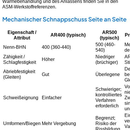
Wärmebehandlung und des Anlassens finden Sie in den
ASM-Werkstoffreferenzen.
Mechanischer Schnappschuss Seite an Seite
Eigenschaft /
AR500
AR400 (typisch)
Pr
Attribut
(typisch)
500 (460-
Me
Nenn-BHN
400 (360-440)
540)
de
Zähigkeit /
Niedriger
AR
Höher
Schlagfestigkeit
(brüchiger)
St
De
Abriebfestigkeit
Gut
Überlegene
be
(Gleiten)
Gl
Vo
Schwieriger;
ni
kontrolliertes
Schweißeignung
Einfacher
Zw
Verfahren
si
erforderlich
un
Ei
Begrenzt;
ve
Umformen/Biegen
Mehr Vergebung
Risiko der
Va
Rissbildung