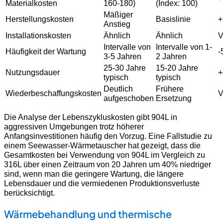
Materialkosten
160-180)
(Index: 100)
Mäßiger
Herstellungskosten
Basislinie
+
Anstieg
Installationskosten
Ähnlich
Ähnlich
V
Intervalle von
Intervalle von 1-
Häufigkeit der Wartung
-
3-5 Jahren
2 Jahren
25-30 Jahre
15-20 Jahre
Nutzungsdauer
+
typisch
typisch
Deutlich
Frühere
Wiederbeschaffungskosten
V
aufgeschoben
Ersetzung
Die Analyse der Lebenszykluskosten gibt 904L in
aggressiven Umgebungen trotz höherer
Anfangsinvestitionen häufig den Vorzug. Eine Fallstudie zu
einem Seewasser-Wärmetauscher hat gezeigt, dass die
Gesamtkosten bei Verwendung von 904L im Vergleich zu
316L über einen Zeitraum von 20 Jahren um 40% niedriger
sind, wenn man die geringere Wartung, die längere
Lebensdauer und die vermiedenen Produktionsverluste
berücksichtigt.
Wärmebehandlung und thermische