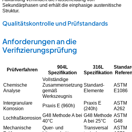
Sekundärphasen und erhält die einphasige austenitische
Struktur.
Qualitätskontrolle und Prüfstandards
Anforderungen an die
Verifizierungsprüfung
904L
316L
Standar
Prüfverfahren
Spezifikation
Spezifikation
Refere
Vollständige
Chemische
Zusammensetzung
Standard-
ASTM
Analyse
gemäß
Elemente
E1086
Werkszeugnis
Intergranulare
Praxis E
ASTM
Praxis E (960h)
Korrosion
(240h)
A262
G48 Methode A bei
G48 Methode
ASTM
Lochfraßkorrosion
40°C
A bei 25°C
G48
Mechanische
Quer- und
Transversal
ASTM