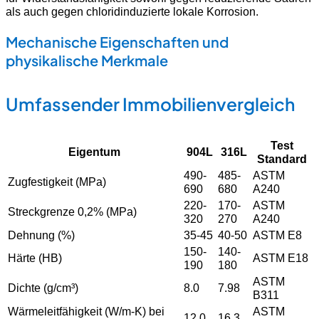
als auch gegen chloridinduzierte lokale Korrosion.
Mechanische Eigenschaften und
physikalische Merkmale
Umfassender Immobilienvergleich
Test
Eigentum
904L
316L
Standard
490-
485-
ASTM
Zugfestigkeit (MPa)
690
680
A240
220-
170-
ASTM
Streckgrenze 0,2% (MPa)
320
270
A240
Dehnung (%)
35-45
40-50
ASTM E8
150-
140-
Härte (HB)
ASTM E18
190
180
ASTM
Dichte (g/cm³)
8.0
7.98
B311
Wärmeleitfähigkeit (W/m-K) bei
ASTM
12.0
16.3