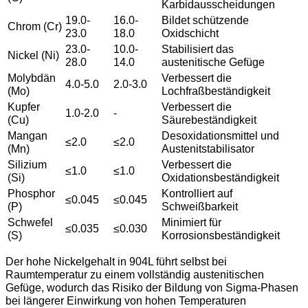
Karbidausscheidungen
19.0-
16.0-
Bildet schützende
Chrom (Cr)
23.0
18.0
Oxidschicht
23.0-
10.0-
Stabilisiert das
Nickel (Ni)
28.0
14.0
austenitische Gefüge
Molybdän
Verbessert die
4.0-5.0
2.0-3.0
(Mo)
Lochfraßbeständigkeit
Kupfer
Verbessert die
1.0-2.0
-
(Cu)
Säurebeständigkeit
Mangan
Desoxidationsmittel und
≤2.0
≤2.0
(Mn)
Austenitstabilisator
Silizium
Verbessert die
≤1.0
≤1.0
(Si)
Oxidationsbeständigkeit
Phosphor
Kontrolliert auf
≤0.045
≤0.045
(P)
Schweißbarkeit
Schwefel
Minimiert für
≤0.035
≤0.030
(S)
Korrosionsbeständigkeit
Der hohe Nickelgehalt in 904L führt selbst bei
Raumtemperatur zu einem vollständig austenitischen
Gefüge, wodurch das Risiko der Bildung von Sigma-Phasen
bei längerer Einwirkung von hohen Temperaturen