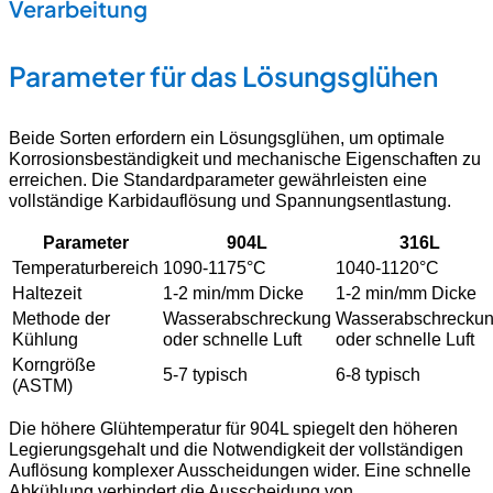
Verarbeitung
Parameter für das Lösungsglühen
Beide Sorten erfordern ein Lösungsglühen, um optimale
Korrosionsbeständigkeit und mechanische Eigenschaften zu
erreichen. Die Standardparameter gewährleisten eine
vollständige Karbidauflösung und Spannungsentlastung.
Parameter
904L
316L
Temperaturbereich
1090-1175°C
1040-1120°C
Haltezeit
1-2 min/mm Dicke
1-2 min/mm Dicke
Methode der
Wasserabschreckung
Wasserabschrecku
Kühlung
oder schnelle Luft
oder schnelle Luft
Korngröße
5-7 typisch
6-8 typisch
(ASTM)
Die höhere Glühtemperatur für 904L spiegelt den höheren
Legierungsgehalt und die Notwendigkeit der vollständigen
Auflösung komplexer Ausscheidungen wider. Eine schnelle
Abkühlung verhindert die Ausscheidung von