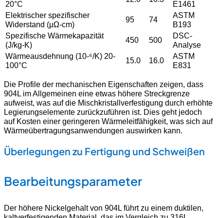
20°C
E1461
Elektrischer spezifischer
ASTM
95
74
Widerstand (μΩ-cm)
B193
Spezifische Wärmekapazität
DSC-
450
500
(J/kg-K)
Analyse
Wärmeausdehnung (10-⁶/K) 20-
ASTM
15.0
16.0
100°C
E831
Die Profile der mechanischen Eigenschaften zeigen, dass
904L im Allgemeinen eine etwas höhere Streckgrenze
aufweist, was auf die Mischkristallverfestigung durch erhöhte
Legierungselemente zurückzuführen ist. Dies geht jedoch
auf Kosten einer geringeren Wärmeleitfähigkeit, was sich auf
Wärmeübertragungsanwendungen auswirken kann.
Überlegungen zu Fertigung und Schweißen
Bearbeitungsparameter
Der höhere Nickelgehalt von 904L führt zu einem duktilen,
kaltverfestigenden Material, das im Vergleich zu 316L