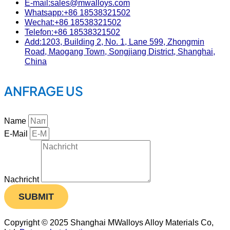
E-mail:sales@mwalloys.com
Whatsapp:+86 18538321502
Wechat:+86 18538321502
Telefon:+86 18538321502
Add:1203, Building 2, No. 1, Lane 599, Zhongmin
Road, Maogang Town, Songjiang District, Shanghai,
China
ANFRAGE US
Name
E-Mail
Nachricht
SUBMIT
Copyright © 2025 Shanghai MWalloys Alloy Materials Co,