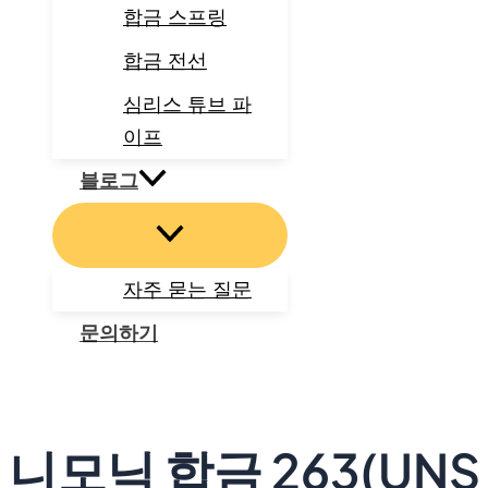
합금 스프링
합금 전선
심리스 튜브 파
이프
블로그
자주 묻는 질문
문의하기
검
색
니모닉 합금 263(UNS N