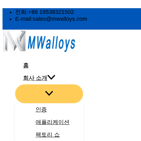
메
메
메
메
메
콘
뉴
뉴
뉴
뉴
뉴
텐
전화:+86 18538321502
토
토
토
토
토
츠
E-mail:sales@mwalloys.com
글
글
글
글
글
로
건
너
뛰
기
홈
회사 소개
인증
애플리케이션
팩토리 쇼