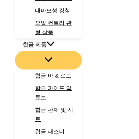
내마모성 강철
오일 컨트리 관
형 상품
합금 제품
합금 바 & 로드
합금 파이프 및
튜브
합금 판재 및 시
트
합금 패스너