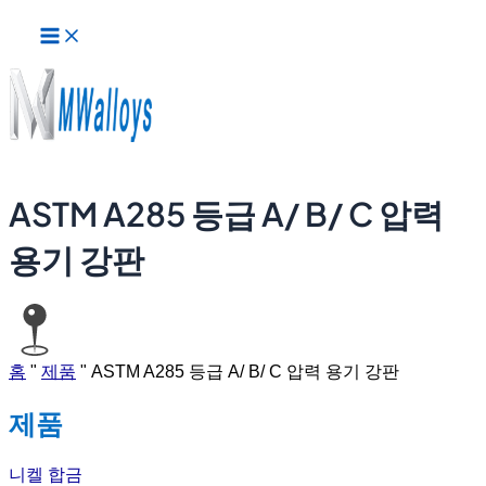
메
콘
인
텐
메
츠
뉴
로
건
너
뛰
기
ASTM A285 등급 A/ B/ C 압력
용기 강판
홈
"
제품
"
ASTM A285 등급 A/ B/ C 압력 용기 강판
제품
니켈 합금