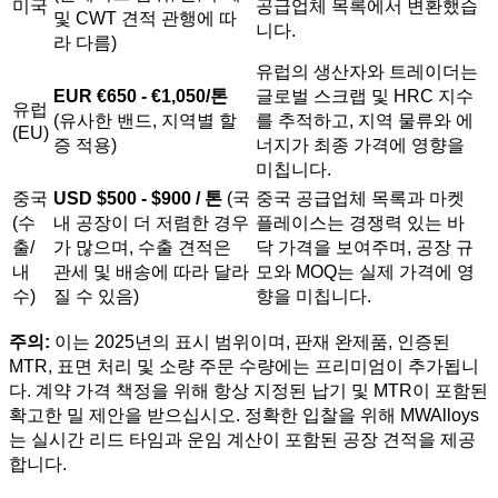
미국
공급업체 목록에서 변환했습
및 CWT 견적 관행에 따
니다.
라 다름)
유럽의 생산자와 트레이더는
EUR €650 - €1,050/톤
글로벌 스크랩 및 HRC 지수
유럽
(유사한 밴드, 지역별 할
를 추적하고, 지역 물류와 에
(EU)
증 적용)
너지가 최종 가격에 영향을
미칩니다.
중국
USD $500 - $900 / 톤
(국
중국 공급업체 목록과 마켓
(수
내 공장이 더 저렴한 경우
플레이스는 경쟁력 있는 바
출/
가 많으며, 수출 견적은
닥 가격을 보여주며, 공장 규
내
관세 및 배송에 따라 달라
모와 MOQ는 실제 가격에 영
수)
질 수 있음)
향을 미칩니다.
주의:
이는 2025년의 표시 범위이며, 판재 완제품, 인증된
MTR, 표면 처리 및 소량 주문 수량에는 프리미엄이 추가됩니
다. 계약 가격 책정을 위해 항상 지정된 납기 및 MTR이 포함된
확고한 밀 제안을 받으십시오. 정확한 입찰을 위해 MWAlloys
는 실시간 리드 타임과 운임 계산이 포함된 공장 견적을 제공
합니다.