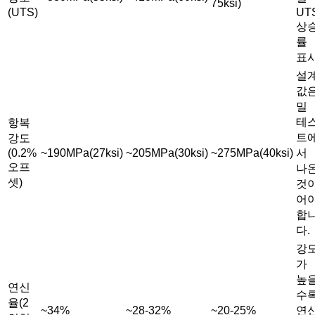
75ksi)
(UTS)
UT
상
률
표
설
값
밀
테
항복
트
강도
(0.2%
~190MPa(27ksi)
~205MPa(30ksi)
~275MPa(40ksi)
서
오프
나
셋)
것
어
합
다.
강
가
높
연신
수
율(2
~34%
~28-32%
~20-25%
연