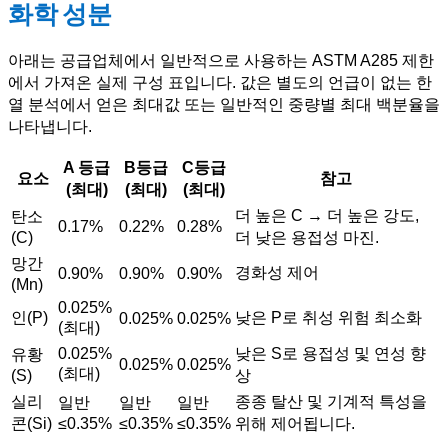
화학 성분
아래는 공급업체에서 일반적으로 사용하는 ASTM A285 제한
에서 가져온 실제 구성 표입니다. 값은 별도의 언급이 없는 한
열 분석에서 얻은 최대값 또는 일반적인 중량별 최대 백분율을
나타냅니다.
A 등급
B등급
C등급
요소
참고
(최대)
(최대)
(최대)
더 높은 C → 더 높은 강도,
탄소
0.17%
0.22%
0.28%
(C)
더 낮은 용접성 마진.
망간
경화성 제어
0.90%
0.90%
0.90%
(Mn)
0.025%
인(P)
낮은 P로 취성 위험 최소화
0.025%
0.025%
(최대)
0.025%
낮은 S로 용접성 및 연성 향
유황
0.025%
0.025%
(최대)
(S)
상
실리
종종 탈산 및 기계적 특성을
일반
일반
일반
콘(Si)
≤0.35%
≤0.35%
≤0.35%
위해 제어됩니다.