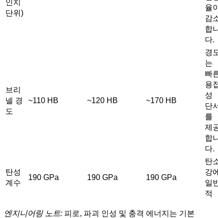
인치
율
단위)
감
합
다.
경
는
빠
용
브리
성
넬 경
~110 HB
~120 HB
~170 HB
단
도
를
제
합
다.
탄
탄성
강
190 GPa
190 GPa
190 GPa
계수
일
적
엔지니어링 노트:
피로, 파괴 인성 및 충격 에너지는 기본