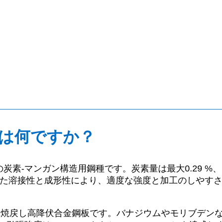
14とは何ですか？
の炭素-マンガン構造用鋼種です。炭素量は最大0.29 %、マン
 MPa)です。優れた溶接性と成形性により、適度な強度と加工
る焼入れ焼戻し高降伏合金鋼板です。バナジウムやモリブデン