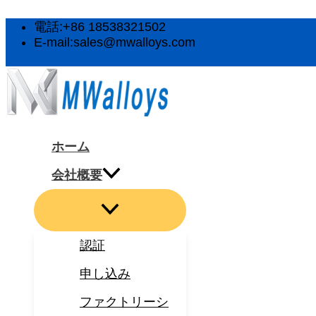
メ
メ
メ
メ
メ
内
ニ
ニ
ニ
ニ
ニ
容
電話:+86 18538321502
ュ
ュ
ュ
ュ
ュ
を
E-mail:sales@mwalloys.com
ー
ー
ー
ー
ー
ス
ト
ト
ト
ト
ト
キ
グ
グ
グ
グ
グ
ル
ル
ル
ル
ル
ッ
プ
ホーム
会社概要
認証
申し込み
ファクトリーシ