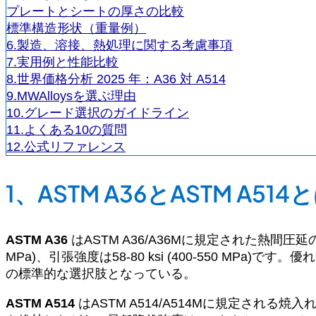
プレートとシートの厚さの比較
標準構造形状（重量例）
6.製造、溶接、熱処理に関する考慮事項
7.実用例と性能比較
8.世界価格分析 2025 年：A36 対 A514
9.MWAlloysを選ぶ理由
10.グレード選択のガイドライン
11.よくある10の質問
12.公式リファレンス
1、ASTM A36とASTM A5
ASTM A36
はASTM A36/A36Mに規定された熱間圧延
MPa)、引張強度は58-80 ksi (400-550
の標準的な選択肢となっている。
ASTM A514
はASTM A514/A514Mに規定され