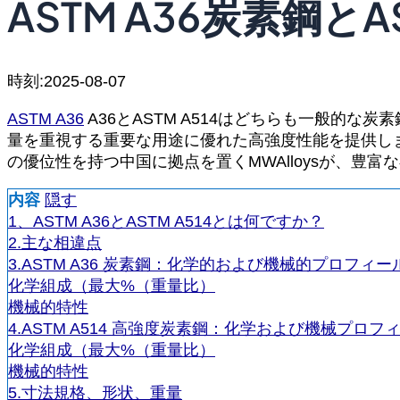
ASTM A36炭素鋼と
時刻:2025-08-07
ASTM A36
A36とASTM A514はどちらも一般的
量を重視する重要な用途に優れた高強度性能を提供し
の優位性を持つ中国に拠点を置くMWAlloysが、
内容
隠す
1、ASTM A36とASTM A514とは何ですか？
2.主な相違点
3.ASTM A36 炭素鋼：化学的および機械的プロフィー
化学組成（最大%（重量比）
機械的特性
4.ASTM A514 高強度炭素鋼：化学および機械プロフ
化学組成（最大%（重量比）
機械的特性
5.寸法規格、形状、重量