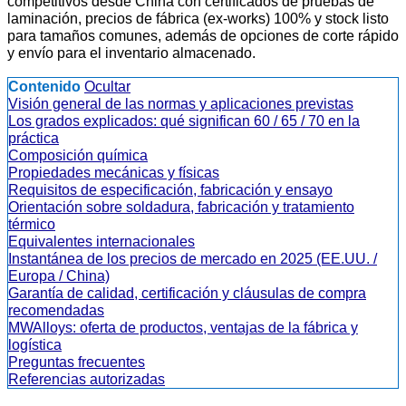
competitivos desde China con certificados de pruebas de
laminación, precios de fábrica (ex-works) 100% y stock listo
para tamaños comunes, además de opciones de corte rápido
y envío para el inventario almacenado.
Contenido
Ocultar
Visión general de las normas y aplicaciones previstas
Los grados explicados: qué significan 60 / 65 / 70 en la
práctica
Composición química
Propiedades mecánicas y físicas
Requisitos de especificación, fabricación y ensayo
Orientación sobre soldadura, fabricación y tratamiento
térmico
Equivalentes internacionales
Instantánea de los precios de mercado en 2025 (EE.UU. /
Europa / China)
Garantía de calidad, certificación y cláusulas de compra
recomendadas
MWAlloys: oferta de productos, ventajas de la fábrica y
logística
Preguntas frecuentes
Referencias autorizadas