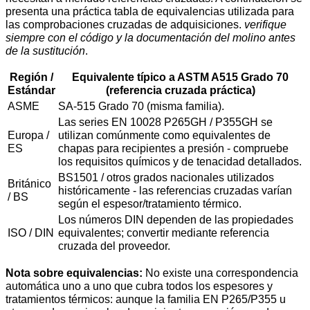
presenta una práctica tabla de equivalencias utilizada para
las comprobaciones cruzadas de adquisiciones.
verifique
siempre con el código y la documentación del molino antes
de la sustitución
.
Región /
Equivalente típico a ASTM A515 Grado 70
Estándar
(referencia cruzada práctica)
ASME
SA-515 Grado 70 (misma familia).
Las series EN 10028 P265GH / P355GH se
Europa /
utilizan comúnmente como equivalentes de
ES
chapas para recipientes a presión - compruebe
los requisitos químicos y de tenacidad detallados.
BS1501 / otros grados nacionales utilizados
Británico
históricamente - las referencias cruzadas varían
/ BS
según el espesor/tratamiento térmico.
Los números DIN dependen de las propiedades
ISO / DIN
equivalentes; convertir mediante referencia
cruzada del proveedor.
Nota sobre equivalencias:
No existe una correspondencia
automática uno a uno que cubra todos los espesores y
tratamientos térmicos: aunque la familia EN P265/P355 u