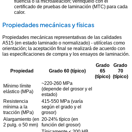
fluencia o la microaleación; verifíquelo con el
certificado de pruebas de laminación (MTC) para cada
calor.
Propiedades mecánicas y físicas
Propiedades mecánicas representativas de las calidades
A515 (en estado laminado o normalizado) - utilícelas como
orientación; la aceptación final se realizará de acuerdo con
las especificaciones de compra y los ensayos de laminación.
Grado
Grado
Propiedad
Grado 60 (típico)
65
70
(típico)
(típico)
~220-260 MPa
Mínimo límite
(depende del grosor y el
elástico (MPa)
estado)
Resistencia
415-550 MPa (varía
mínima a la
según el grado y el
tracción (MPa)
grosor)
Alargamiento (en
20-24% típico (en
2 pulg. o 50 mm)
función del grosor)
Típicamente < 200 HB