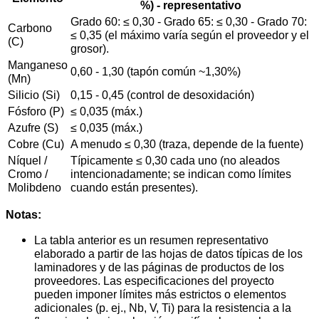
%) - representativo
Grado 60: ≤ 0,30 - Grado 65: ≤ 0,30 - Grado 70:
Carbono
≤ 0,35 (el máximo varía según el proveedor y el
(C)
grosor).
Manganeso
0,60 - 1,30 (tapón común ~1,30%)
(Mn)
Silicio (Si)
0,15 - 0,45 (control de desoxidación)
Fósforo (P)
≤ 0,035 (máx.)
Azufre (S)
≤ 0,035 (máx.)
Cobre (Cu)
A menudo ≤ 0,30 (traza, depende de la fuente)
Níquel /
Típicamente ≤ 0,30 cada uno (no aleados
Cromo /
intencionadamente; se indican como límites
Molibdeno
cuando están presentes).
Notas:
La tabla anterior es un resumen representativo
elaborado a partir de las hojas de datos típicas de los
laminadores y de las páginas de productos de los
proveedores. Las especificaciones del proyecto
pueden imponer límites más estrictos o elementos
adicionales (p. ej., Nb, V, Ti) para la resistencia a la