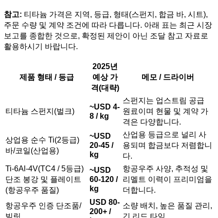
참고:
티타늄 가격은 지역, 등급, 형태(스펀지, 합금 바, 시트),
주문 수량 및 계약 조건에 따라 다릅니다. 아래 표는 최근 시장
보고를 종합한 것으로, 확정된 제안이 아닌 조달 참고 자료로
활용하시기 바랍니다.
2025년
제품 형태 / 등급
예상 가
메모 / 드라이버
격(대략)
스펀지는 업스트림 공급
~USD 4-
티타늄 스펀지(벌크)
원료이며 현물 및 계약 가
8 / kg
격은 다양합니다.
산업용 등급으로 널리 사
~USD
상업용 순수 Ti(2등급)
20-45 /
용되며 합금보다 저렴합니
바/코일(산업용)
kg
다.
Ti-6Al-4V(TC4 / 5등급)
항공우주 사양, 추적성 및
~USD
단조 봉강 및 플레이트
60-120 /
리멜트 이력이 프리미엄을
kg
(항공우주 품질)
더합니다.
USD 80-
항공우주 인증 단조품/
소량 배치, 높은 품질 관리,
200+ /
빌릿
긴 리드 타임.