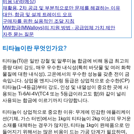
비용 내역(예상)
재활용, 2차 공급 및 부분적으로만 문제를 해결하는 이유
대안, 합금 및 설계 트레이드 오프
구매자를 위한 실용적인 조달 지침
MW합금(MWalloys)의 지원 방법 - 공급업체 가치 제안
자주 묻는 질문
티타늄이란 무엇인가요?
티타늄(Ti)은 일반 강철 및 알루미늄 합금에 비해 동급 최고의
중량 대비 강도, 매우 우수한 내식성(특히 바닷물 및 여러 화학
물질에 대한 내식성), 고온에서의 우수한 성능을 갖춘 전이 금
속입니다. 상업용 엔지니어링 등급은 상업적으로 순수한(CP)
티타늄(1~4등급)부터 강도, 인성 및 내열성이 중요한 곳에 사
용되는 Ti-6Al-4V(TC4 또는 5등급이라고도 함)와 같이 널리
사용되는 합금에 이르기까지 다양합니다.
티타늄이 상업적으로 중요한 이유: 무게에 민감한 애플리케이
션(기체, 가스 터빈)에서는 1kg의 티타늄이 2kg 이상의 무거운
소재를 대체하는 경우가 많지만, 티타늄 1kg이 완제품으로 만
들어지기 위해서는 많은 비용이 드는 가공 단계가 필요하며,